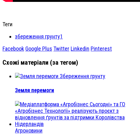
Теги
збереження грунту1
Facebook
Google Plus
Twitter
Linkedin
Pinterest
Схожі матеріали (за тегом)
Збереження грунту
Земля перемоги
Агроновини