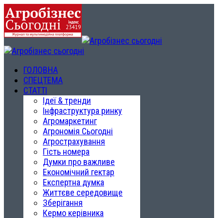
ГОЛОВНА
СПЕЦТЕМА
СТАТТІ
Ідеї & тренди
Інфраструктура ринку
Агромаркетинг
Агрономія Сьогодні
Агрострахування
Гість номера
Думки про важливе
Економічний гектар
Експертна думка
Життєве середовище
Зберігання
Кермо керівника