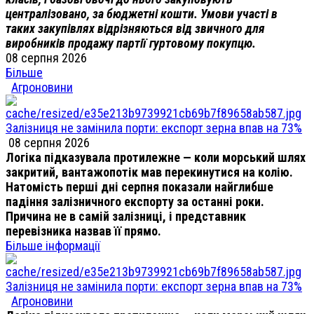
централізовано, за бюджетні кошти. Умови участі в
таких закупівлях відрізняються від звичного для
виробників продажу партії гуртовому покупцю.
08 серпня 2026
Більше
Агроновини
Залізниця не замінила порти: експорт зерна впав на 73%
08 серпня 2026
Логіка підказувала протилежне — коли морський шлях
закритий, вантажопотік мав перекинутися на колію.
Натомість перші дні серпня показали найглибше
падіння залізничного експорту за останні роки.
Причина не в самій залізниці, і представник
перевізника назвав її прямо.
Більше інформації
Залізниця не замінила порти: експорт зерна впав на 73%
Агроновини