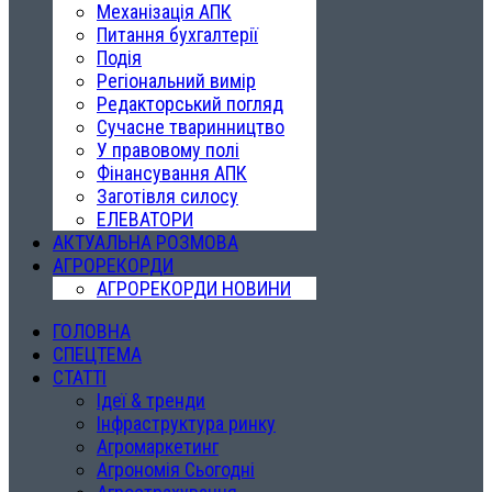
Механізація АПК
Питання бухгалтерії
Подія
Регіональний вимір
Редакторський погляд
Сучасне тваринництво
У правовому полі
Фінансування АПК
Заготівля силосу
ЕЛЕВАТОРИ
АКТУАЛЬНА РОЗМОВА
АГРОРЕКОРДИ
АГРОРЕКОРДИ НОВИНИ
ГОЛОВНА
СПЕЦТЕМА
СТАТТІ
Ідеї & тренди
Інфраструктура ринку
Агромаркетинг
Агрономія Сьогодні