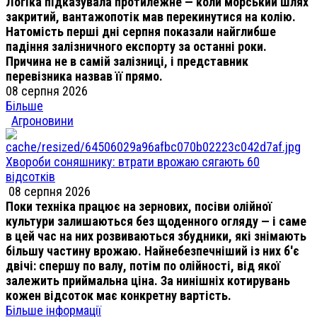
Логіка підказувала протилежне — коли морський шлях
закритий, вантажопотік мав перекинутися на колію.
Натомість перші дні серпня показали найглибше
падіння залізничного експорту за останні роки.
Причина не в самій залізниці, і представник
перевізника назвав її прямо.
08 серпня 2026
Більше
Агроновини
Хвороби соняшнику: втрати врожаю сягають 60
відсотків
08 серпня 2026
Поки техніка працює на зернових, посіви олійної
культури залишаються без щоденного огляду — і саме
в цей час на них розвиваються збудники, які знімають
більшу частину врожаю. Найнебезпечніший із них б'є
двічі: спершу по валу, потім по олійності, від якої
залежить приймальна ціна. За нинішніх котирувань
кожен відсоток має конкретну вартість.
Більше інформації