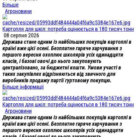
Більше
Агроновини
Картопля для шкіл: потреба оцінюється в 180 тисяч тонн
08 серпня 2026
Держава стане одним із найбільших покупців картоплі в
країні вже цієї осені. Безплатне гаряче харчування з
першого вересня охоплює школярів усіх одинадцяти
класів, і базові овочі до нього закуповують
централізовано, за бюджетні кошти. Умови участі в
таких закупівлях відрізняються від звичного для
виробників продажу партії гуртовому покупцю.
Більше інформації
Картопля для шкіл: потреба оцінюється в 180 тисяч тонн
Агроновини
Держава стане одним із найбільших покупців картоплі в
країні вже цієї осені. Безплатне гаряче харчування з
першого вересня охоплює школярів усіх одинадцяти
класів, і базові овочі до нього закуповують