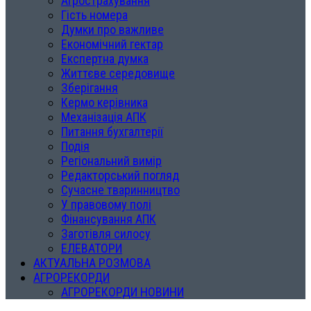
Агрострахування
Гість номера
Думки про важливе
Економічний гектар
Експертна думка
Життєве середовище
Зберігання
Кермо керівника
Механізація АПК
Питання бухгалтерії
Подія
Регіональний вимір
Редакторський погляд
Сучасне тваринництво
У правовому полі
Фінансування АПК
Заготівля силосу
ЕЛЕВАТОРИ
АКТУАЛЬНА РОЗМОВА
АГРОРЕКОРДИ
АГРОРЕКОРДИ НОВИНИ