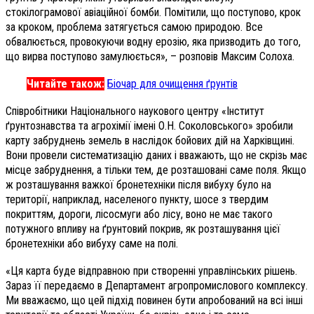
стокілограмової авіаційної бомби. Помітили, що поступово, крок
за кроком, проблема затягується самою природою. Все
обвалюється, провокуючи водну ерозію, яка призводить до того,
що вирва поступово замулюється», – розповів Максим Солоха.
Читайте також:
Біочар для очищення ґрунтів
Співробітники Національного наукового центру «Інститут
ґрунтознавства та агрохімії імені О.Н. Соколовського» зробили
карту забруднень земель в наслідок бойових дій на Харківщині.
Вони провели систематизацію даних і вважають, що не скрізь має
місце забруднення, а тільки тем, де розташовані саме поля. Якщо
ж розташування важкої бронетехніки після вибуху було на
території, наприклад, населеного пункту, шосе з твердим
покриттям, дороги, лісосмуги або лісу, воно не має такого
потужного впливу на ґрунтовий покрив, як розташування цієї
бронетехніки або вибуху саме на полі.
«Ця карта буде відправною при створенні управлінських рішень.
Зараз її передаємо в Департамент агропромислового комплексу.
Ми вважаємо, що цей підхід повинен бути апробований на всі інші