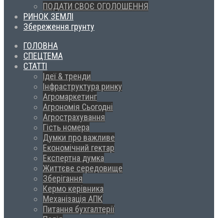
ПОДАТИ СВОЄ ОГОЛОШЕННЯ
РИНОК ЗЕМЛІ
Збереження грунту
ГОЛОВНА
СПЕЦТЕМА
СТАТТІ
Ідеї & тренди
Інфраструктура ринку
Агромаркетинг
Агрономія Сьогодні
Агрострахування
Гість номера
Думки про важливе
Економічний гектар
Експертна думка
Життєве середовище
Зберігання
Кермо керівника
Механізація АПК
Питання бухгалтерії