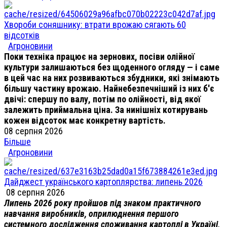
Хвороби соняшнику: втрати врожаю сягають 60
відсотків
Агроновини
Поки техніка працює на зернових, посіви олійної
культури залишаються без щоденного огляду — і саме
в цей час на них розвиваються збудники, які знімають
більшу частину врожаю. Найнебезпечніший із них б'є
двічі: спершу по валу, потім по олійності, від якої
залежить приймальна ціна. За нинішніх котирувань
кожен відсоток має конкретну вартість.
08 серпня 2026
Більше
Агроновини
Дайджест українського картоплярства: липень 2026
08 серпня 2026
Липень 2026 року пройшов під знаком практичного
навчання виробників, оприлюднення першого
системного дослідження споживання картоплі в Україні,