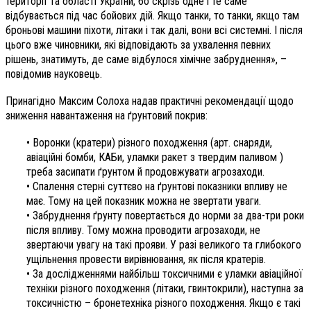
території та області України, бо скрізь одне і те саме
відбувається під час бойових дій. Якщо танки, то танки, якщо там
броньові машини піхоти, літаки і так далі, вони всі системні. І після
цього вже чиновники, які відповідають за ухвалення певних
рішень, знатимуть, де саме відбулося хімічне забруднення», –
повідомив науковець.
Принагідно Максим Солоха надав практичні рекомендації щодо
зниження навантаження на ґрунтовий покрив:
• Воронки (кратери) різного походження (арт. снаряди,
авіаційні бомби, КАБи, уламки ракет з твердим паливом )
треба засипати ґрунтом й продовжувати агрозаходи.
• Спалення стерні суттєво на ґрунтові показники впливу не
має. Тому на цей показник можна не звертати уваги.
• Забруднення ґрунту повертається до норми за два-три роки
після впливу. Тому можна проводити агрозаходи, не
звертаючи увагу на такі прояви. У разі великого та глибокого
ущільнення провести вирівнювання, як після кратерів.
• За дослідженнями найбільш токсичними є уламки авіаційної
техніки різного походження (літаки, гвинтокрили), наступна за
токсичністю – бронетехніка різного походження. Якщо є такі