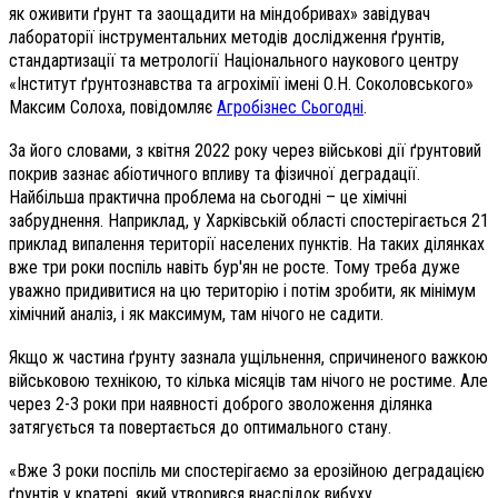
як оживити ґрунт та заощадити на міндобривах» завідувач
лабораторії інструментальних методів дослідження ґрунтів,
стандартизації та метрології Національного наукового центру
«Інститут ґрунтознавства та агрохімії імені О.Н. Соколовського»
Максим Солоха, повідомляє
Агробізнес Сьогодні
.
За його словами, з квітня 2022 року через військові дії ґрунтовий
покрив зазнає абіотичного впливу та фізичної деградації.
Найбільша практична проблема на сьогодні – це хімічні
забруднення. Наприклад, у Харківській області спостерігається 21
приклад випалення території населених пунктів. На таких ділянках
вже три роки поспіль навіть бур'ян не росте. Тому треба дуже
уважно придивитися на цю територію і потім зробити, як мінімум
хімічний аналіз, і як максимум, там нічого не садити.
Якщо ж частина ґрунту зазнала ущільнення, спричиненого важкою
військовою технікою, то кілька місяців там нічого не ростиме. Але
через 2-3 роки при наявності доброго зволоження ділянка
затягується та повертається до оптимального стану.
«Вже 3 роки поспіль ми спостерігаємо за ерозійною деградацією
ґрунтів у кратері, який утворився внаслідок вибуху