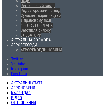
Подія
Регіональний вимір
Редакторський погляд
Сучасне тваринництво
У правовому полі
Фінансування АПК
Заготівля силосу
ЕЛЕВАТОРИ
АКТУАЛЬНА РОЗМОВА
АГРОРЕКОРДИ
АГРОРЕКОРДИ НОВИНИ
Twitter
Youtube
Instagram
Facebook
АКТУАЛЬНІ СТАТТІ
АГРОНОВИНИ
КАЛЕНДАР
ВІДЕО
ОГОЛОШЕННЯ