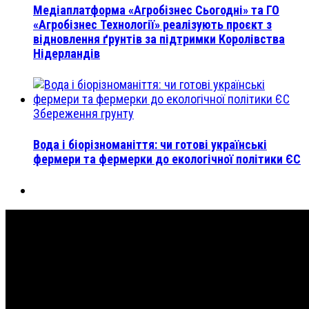
Медіаплатформа «Агробізнес Сьогодні» та ГО
«Агробізнес Технології» реалізують проєкт з
відновлення ґрунтів за підтримки Королівства
Нідерландів
Збереження грунту
Вода і біорізноманіття: чи готові українські
фермери та фермерки до екологічної політики ЄС