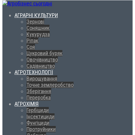
АГРАРНІ КУЛЬТУРИ
Зернові
Соняшник
Кукурудза
Ріпак
Соя
Цукровий буряк
Овочівництво
Садівництво
АГРОТЕХНОЛОГІЇ
Вирощування
Точне землеробство
Зберігання
Переробка
АГРОХІМІЯ
Гербіциди
Інсектициди
Фунгіциди
Протруйники