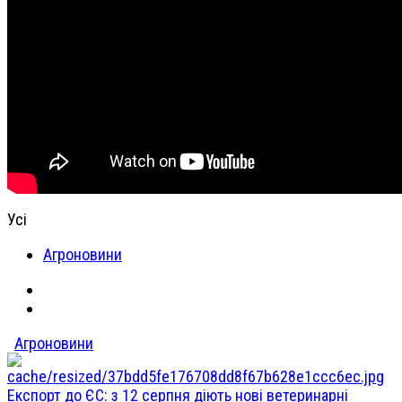
Усі
Агроновини
Агроновини
Експорт до ЄС: з 12 серпня діють нові ветеринарні