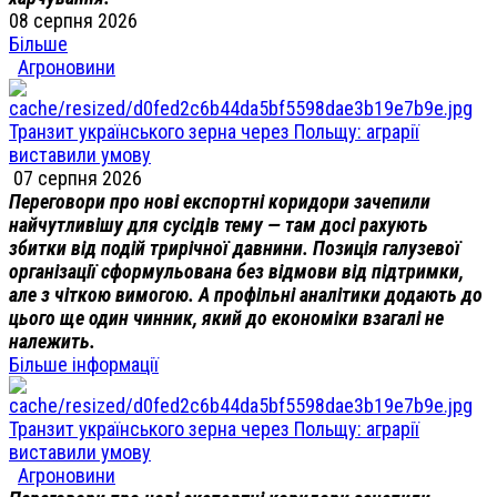
08 серпня 2026
Більше
Агроновини
Транзит українського зерна через Польщу: аграрії
виставили умову
07 серпня 2026
Переговори про нові експортні коридори зачепили
найчутливішу для сусідів тему — там досі рахують
збитки від подій трирічної давнини. Позиція галузевої
організації сформульована без відмови від підтримки,
але з чіткою вимогою. А профільні аналітики додають до
цього ще один чинник, який до економіки взагалі не
належить.
Більше інформації
Транзит українського зерна через Польщу: аграрії
виставили умову
Агроновини