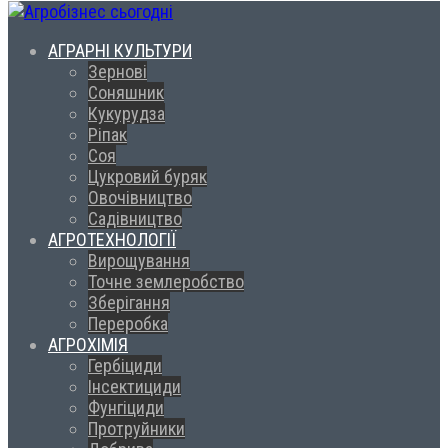
АГРАРНІ КУЛЬТУРИ
Зернові
Соняшник
Кукурудза
Ріпак
Соя
Цукровий буряк
Овочівництво
Садівництво
АГРОТЕХНОЛОГІЇ
Вирощування
Точне землеробство
Зберігання
Переробка
АГРОХІМІЯ
Гербіциди
Інсектициди
Фунгіциди
Протруйники