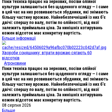
Поки техніка працює на зернових, посіви олійної
культури залишаються без щоденного огляду — і саме
в цей час на них розвиваються збудники, які знімають
більшу частину врожаю. Найнебезпечніший із них б'є
двічі: спершу по валу, потім по олійності, від якої
залежить приймальна ціна. За нинішніх котирувань
кожен відсоток має конкретну вартість.
Більше інформації
Хвороби соняшнику: втрати врожаю сягають 60
відсотків
Агроновини
Поки техніка працює на зернових, посіви олійної
культури залишаються без щоденного огляду — і саме
в цей час на них розвиваються збудники, які знімають
більшу частину врожаю. Найнебезпечніший із них б'є
двічі: спершу по валу, потім по олійності, від якої
залежить приймальна ціна. За нинішніх котирувань
кожен відсоток має конкретну вартість.
08 серпня 2026
Більше