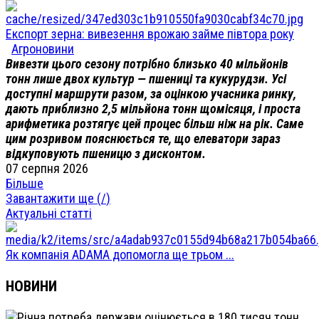
Експорт зерна: вивезення врожаю займе півтора року
Агроновини
Вивезти цього сезону потрібно близько 40 мільйонів
тонн лише двох культур — пшениці та кукурудзи. Усі
доступні маршрути разом, за оцінкою учасника ринку,
дають приблизно 2,5 мільйона тонн щомісяця, і проста
арифметика розтягує цей процес більш ніж на рік. Саме
цим розривом пояснюється те, що елеватори зараз
відкуповують пшеницю з дисконтом.
07 серпня 2026
Більше
Завантажити ще (
/
)
Актуальні статті
Як компанія ADAMA допомогла ще трьом ...
НОВИНИ