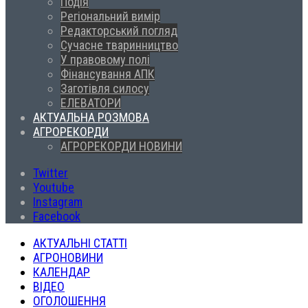
Подія
Регіональний вимір
Редакторський погляд
Сучасне тваринництво
У правовому полі
Фінансування АПК
Заготівля силосу
ЕЛЕВАТОРИ
АКТУАЛЬНА РОЗМОВА
АГРОРЕКОРДИ
АГРОРЕКОРДИ НОВИНИ
Twitter
Youtube
Instagram
Facebook
АКТУАЛЬНІ СТАТТІ
АГРОНОВИНИ
КАЛЕНДАР
ВІДЕО
ОГОЛОШЕННЯ