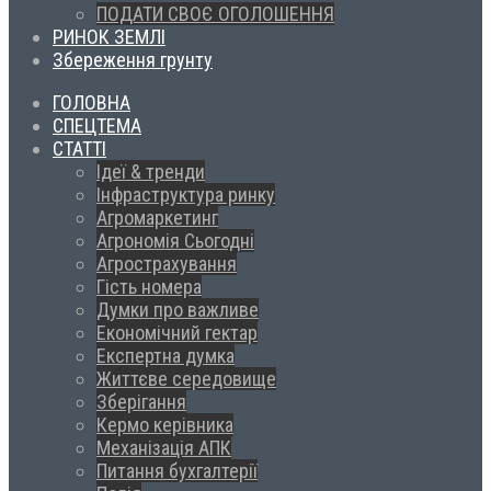
ПОДАТИ СВОЄ ОГОЛОШЕННЯ
РИНОК ЗЕМЛІ
Збереження грунту
ГОЛОВНА
СПЕЦТЕМА
СТАТТІ
Ідеї & тренди
Інфраструктура ринку
Агромаркетинг
Агрономія Сьогодні
Агрострахування
Гість номера
Думки про важливе
Економічний гектар
Експертна думка
Життєве середовище
Зберігання
Кермо керівника
Механізація АПК
Питання бухгалтерії