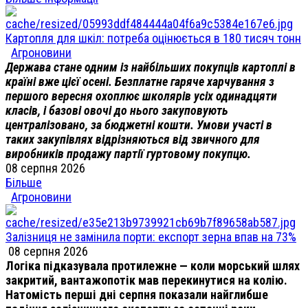
Картопля для шкіл: потреба оцінюється в 180 тисяч тонн
Агроновини
Держава стане одним із найбільших покупців картоплі в
країні вже цієї осені. Безплатне гаряче харчування з
першого вересня охоплює школярів усіх одинадцяти
класів, і базові овочі до нього закуповують
централізовано, за бюджетні кошти. Умови участі в
таких закупівлях відрізняються від звичного для
виробників продажу партії гуртовому покупцю.
08 серпня 2026
Більше
Агроновини
Залізниця не замінила порти: експорт зерна впав на 73%
08 серпня 2026
Логіка підказувала протилежне — коли морський шлях
закритий, вантажопотік мав перекинутися на колію.
Натомість перші дні серпня показали найглибше