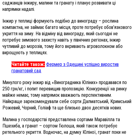
саджанців інжиру, малини та гранату і планує розвивати ці
напрямки надалі.
Інжир у теплиці формують подібно до винограду – рослина
компактна, не займає багато місця, проте потребує обов’язкового
укриття на зиму. На відміну від винограду, який сьогодні не
потребує зимового захисту навіть у північних регіонах, інжир
чутливий до морозів, тому його вкривають агроволокном або
вирощують у теплицях.
Читайте також:
Фермер з Одещині успішно виростив
гранатовий сад
Минулого року інжир від «Виноградника Юліних» продавався по
250 грн/кг, і попит перевищив пропозицію. Конкуренції на ринку
майже немає, тому напрямок вважають перспективним.
Найкраще зарекомендували себе сорти Далматський, Кримський
Рожевий, Чорний, Голіаф та ще близько двох десятків нових.
Малина у господарстві представлена сортами Маравілла та
Пшехиба, а гранат – сортом Гюлоша, який також потребує
ретельного укриття. Водночас, на думку Юліної, гранат поки не