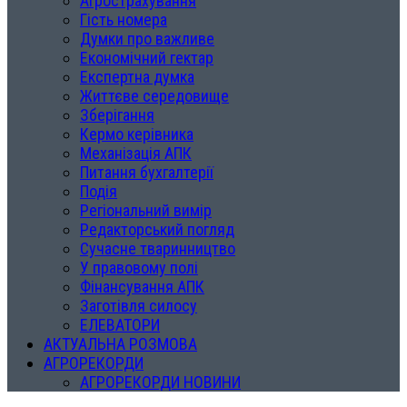
Агрострахування
Гість номера
Думки про важливе
Економічний гектар
Експертна думка
Життєве середовище
Зберігання
Кермо керівника
Механізація АПК
Питання бухгалтерії
Подія
Регіональний вимір
Редакторський погляд
Сучасне тваринництво
У правовому полі
Фінансування АПК
Заготівля силосу
ЕЛЕВАТОРИ
АКТУАЛЬНА РОЗМОВА
АГРОРЕКОРДИ
АГРОРЕКОРДИ НОВИНИ