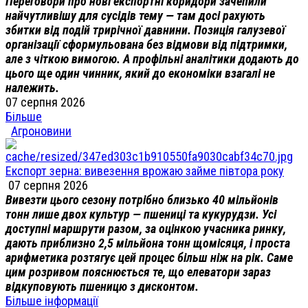
Переговори про нові експортні коридори зачепили
найчутливішу для сусідів тему — там досі рахують
збитки від подій трирічної давнини. Позиція галузевої
організації сформульована без відмови від підтримки,
але з чіткою вимогою. А профільні аналітики додають до
цього ще один чинник, який до економіки взагалі не
належить.
07 серпня 2026
Більше
Агроновини
Експорт зерна: вивезення врожаю займе півтора року
07 серпня 2026
Вивезти цього сезону потрібно близько 40 мільйонів
тонн лише двох культур — пшениці та кукурудзи. Усі
доступні маршрути разом, за оцінкою учасника ринку,
дають приблизно 2,5 мільйона тонн щомісяця, і проста
арифметика розтягує цей процес більш ніж на рік. Саме
цим розривом пояснюється те, що елеватори зараз
відкуповують пшеницю з дисконтом.
Більше інформації