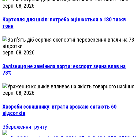
серп. 08, 2026
Картопля для шкіл: потреба оцінюється в 180 тисяч
тонн
серп. 08, 2026
Залізниця не замінила порти: експорт зерна впав на
73%
серп. 08, 2026
Хвороби соняшнику: втрати врожаю сягають 60
відсотків
Збереження грунту