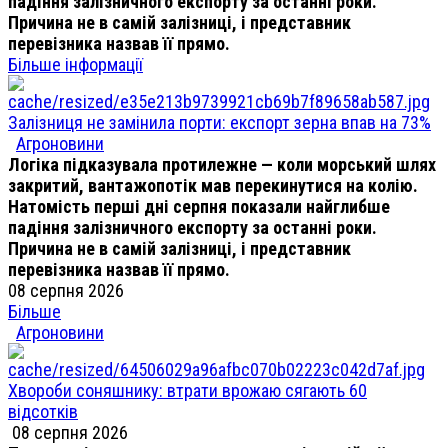
падіння залізничного експорту за останні роки.
Причина не в самій залізниці, і представник
перевізника назвав її прямо.
Більше інформації
Залізниця не замінила порти: експорт зерна впав на 73%
Агроновини
Логіка підказувала протилежне — коли морський шлях
закритий, вантажопотік мав перекинутися на колію.
Натомість перші дні серпня показали найглибше
падіння залізничного експорту за останні роки.
Причина не в самій залізниці, і представник
перевізника назвав її прямо.
08 серпня 2026
Більше
Агроновини
Хвороби соняшнику: втрати врожаю сягають 60
відсотків
08 серпня 2026