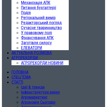
Механізація АПК
Питання бухгалтерії
Подія
Регіональний вимір
Редакторський погляд
Сучасне тваринництво
У правовому полі
Фінансування АПК
Заготівля силосу
ЕЛЕВАТОРИ
АКТУАЛЬНА РОЗМОВА
АГРОРЕКОРДИ
АГРОРЕКОРДИ НОВИНИ
ГОЛОВНА
СПЕЦТЕМА
СТАТТІ
Ідеї & тренди
Інфраструктура ринку
Агромаркетинг
Агрономія Сьогодні