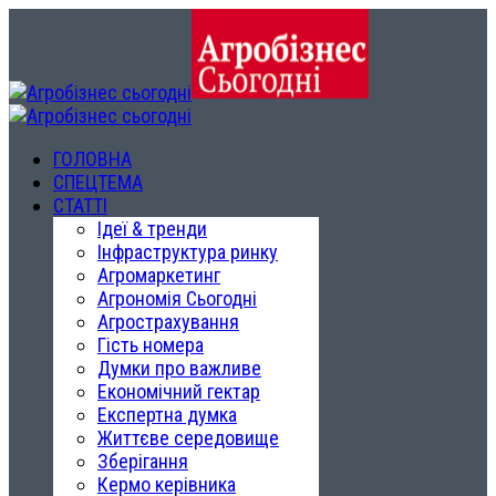
ГОЛОВНА
СПЕЦТЕМА
СТАТТІ
Ідеї & тренди
Інфраструктура ринку
Агромаркетинг
Агрономія Сьогодні
Агрострахування
Гість номера
Думки про важливе
Економічний гектар
Експертна думка
Життєве середовище
Зберігання
Кермо керівника