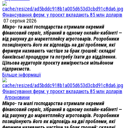
Фінансування ферм: у проєкт вкладають 85 млн доларів
07 серпня 2026
Мікро- та малі господарства отримали окремий
фінансовий сервіс, зібраний в одному онлайн-кабінеті —
від рахунку до маркетплейсу агротоварів. Розробники
позиціонують його як відповідь на дві проблеми, які
фермери називають частіше за брак грошей: складні
банківські процедури та потребу їхати до відділення.
Цільова аудиторія проєкту вимірюється мільйоном
підприємств.
Більше інформації
Фінансування ферм: у проєкт вкладають 85 млн доларів
Агроновини
Мікро- та малі господарства отримали окремий
фінансовий сервіс, зібраний в одному онлайн-кабінеті —
від рахунку до маркетплейсу агротоварів. Розробники
позиціонують його як відповідь на дві проблеми, які
фермери називають частіше за брак грошей: складні