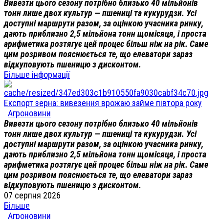
Вивезти цього сезону потрібно близько 40 мільйонів
тонн лише двох культур — пшениці та кукурудзи. Усі
доступні маршрути разом, за оцінкою учасника ринку,
дають приблизно 2,5 мільйона тонн щомісяця, і проста
арифметика розтягує цей процес більш ніж на рік. Саме
цим розривом пояснюється те, що елеватори зараз
відкуповують пшеницю з дисконтом.
Більше інформації
Експорт зерна: вивезення врожаю займе півтора року
Агроновини
Вивезти цього сезону потрібно близько 40 мільйонів
тонн лише двох культур — пшениці та кукурудзи. Усі
доступні маршрути разом, за оцінкою учасника ринку,
дають приблизно 2,5 мільйона тонн щомісяця, і проста
арифметика розтягує цей процес більш ніж на рік. Саме
цим розривом пояснюється те, що елеватори зараз
відкуповують пшеницю з дисконтом.
07 серпня 2026
Більше
Агроновини