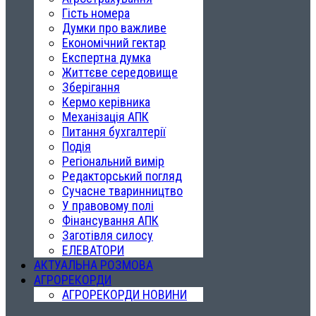
Гість номера
Думки про важливе
Економічний гектар
Експертна думка
Життєве середовище
Зберігання
Кермо керівника
Механізація АПК
Питання бухгалтерії
Подія
Регіональний вимір
Редакторський погляд
Сучасне тваринництво
У правовому полі
Фінансування АПК
Заготівля силосу
ЕЛЕВАТОРИ
АКТУАЛЬНА РОЗМОВА
АГРОРЕКОРДИ
АГРОРЕКОРДИ НОВИНИ