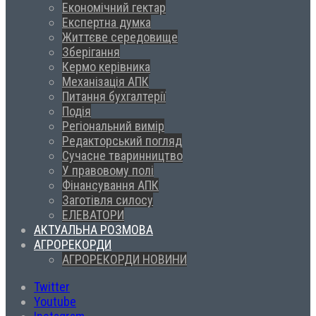
Економічний гектар
Експертна думка
Життєве середовище
Зберігання
Кермо керівника
Механізація АПК
Питання бухгалтерії
Подія
Регіональний вимір
Редакторський погляд
Сучасне тваринництво
У правовому полі
Фінансування АПК
Заготівля силосу
ЕЛЕВАТОРИ
АКТУАЛЬНА РОЗМОВА
АГРОРЕКОРДИ
АГРОРЕКОРДИ НОВИНИ
Twitter
Youtube