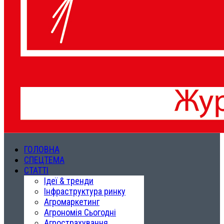
ГОЛОВНА
СПЕЦТЕМА
СТАТТІ
Ідеї & тренди
Інфраструктура ринку
Агромаркетинг
Агрономія Сьогодні
Агрострахування