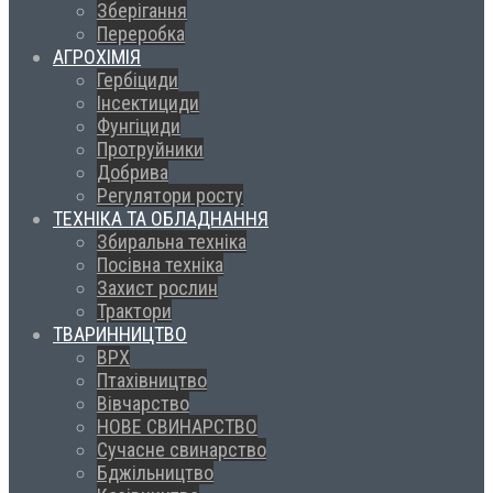
Зберігання
Переробка
АГРОХІМІЯ
Гербіциди
Інсектициди
Фунгіциди
Протруйники
Добрива
Регулятори росту
ТЕХНІКА ТА ОБЛАДНАННЯ
Збиральна техніка
Посівна техніка
Захист рослин
Трактори
ТВАРИННИЦТВО
ВРХ
Птахівництво
Вівчарство
НОВЕ СВИНАРСТВО
Сучасне свинарство
Бджільництво