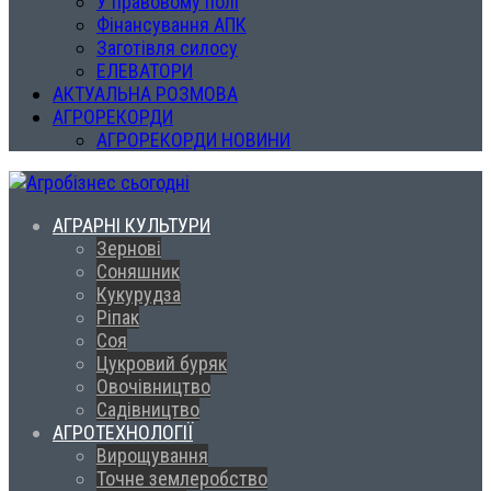
У правовому полі
Фінансування АПК
Заготівля силосу
ЕЛЕВАТОРИ
АКТУАЛЬНА РОЗМОВА
АГРОРЕКОРДИ
АГРОРЕКОРДИ НОВИНИ
АГРАРНІ КУЛЬТУРИ
Зернові
Соняшник
Кукурудза
Ріпак
Соя
Цукровий буряк
Овочівництво
Садівництво
АГРОТЕХНОЛОГІЇ
Вирощування
Точне землеробство