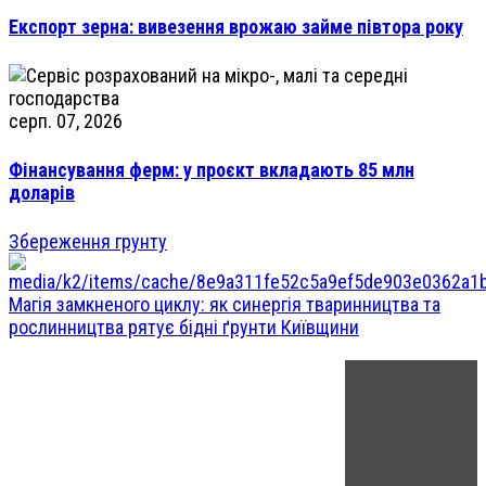
Експорт зерна: вивезення врожаю займе півтора року
серп. 07, 2026
Фінансування ферм: у проєкт вкладають 85 млн
доларів
Збереження грунту
Магія замкненого циклу: як синергія тваринництва та
рослинництва рятує бідні ґрунти Київщини