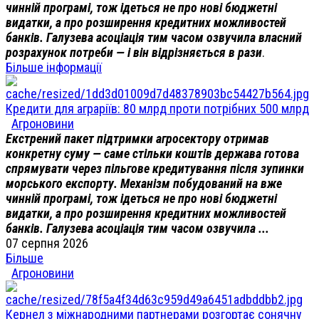
чинній програмі, тож ідеться не про нові бюджетні
видатки, а про розширення кредитних можливостей
банків. Галузева асоціація тим часом озвучила власний
розрахунок потреби — і він відрізняється в рази
.
Більше інформації
Кредити для аграріїв: 80 млрд проти потрібних 500 млрд
Агроновини
Екстрений пакет підтримки агросектору отримав
конкретну суму — саме стільки коштів держава готова
спрямувати через пільгове кредитування після зупинки
морського експорту. Механізм побудований на вже
чинній програмі, тож ідеться не про нові бюджетні
видатки, а про розширення кредитних можливостей
банків. Галузева асоціація тим часом озвучила ...
07 серпня 2026
Більше
Агроновини
Кернел з міжнародними партнерами розгортає сонячну