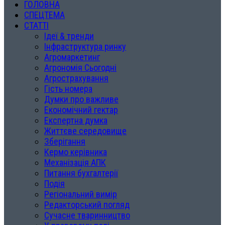
ГОЛОВНА
СПЕЦТЕМА
СТАТТІ
Ідеї & тренди
Інфраструктура ринку
Агромаркетинг
Агрономія Сьогодні
Агрострахування
Гість номера
Думки про важливе
Економічний гектар
Експертна думка
Життєве середовище
Зберігання
Кермо керівника
Механізація АПК
Питання бухгалтерії
Подія
Регіональний вимір
Редакторський погляд
Сучасне тваринництво