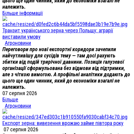
цього ще один чинник, який до економіки взагалі не
належить.
Більше інформації
Транзит українського зерна через Польщу: аграрії
виставили умову
Агроновини
Переговори про нові експортні коридори зачепили
найчутливішу для сусідів тему — там досі рахують
збитки від подій трирічної давнини. Позиція галузевої
організації сформульована без відмови від підтримки,
але з чіткою вимогою. А профільні аналітики додають до
цього ще один чинник, який до економіки взагалі не
належить.
07 серпня 2026
Більше
Агроновини
Експорт зерна: вивезення врожаю займе півтора року
07 серпня 2026