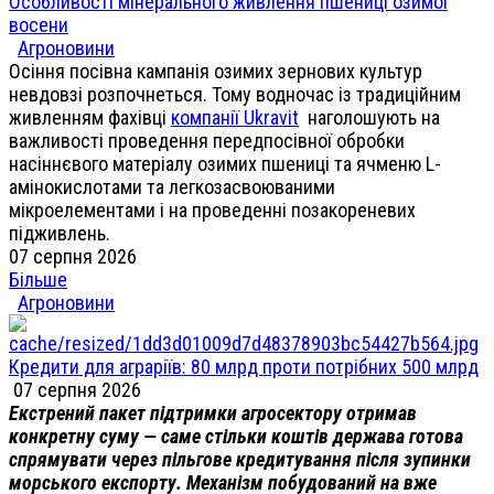
Особливості мінерального живлення пшениці озимої
восени
Агроновини
Осіння посівна кампанія озимих зернових культур
невдовзі розпочнеться. Тому водночас із традиційним
живленням фахівці
компанії Ukravit
наголошують на
важливості проведення передпосівної обробки
насіннєвого матеріалу озимих пшениці та ячменю L-
амінокислотами та легкозасвоюваними
мікроелементами і на проведенні позакореневих
підживлень.
07 серпня 2026
Більше
Агроновини
Кредити для аграріїв: 80 млрд проти потрібних 500 млрд
07 серпня 2026
Екстрений пакет підтримки агросектору отримав
конкретну суму — саме стільки коштів держава готова
спрямувати через пільгове кредитування після зупинки
морського експорту. Механізм побудований на вже