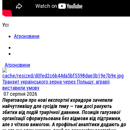
Усі
Агроновини
Агроновини
Транзит українського зерна через Польщу: аграрії
виставили умову
07 серпня 2026
Переговори про нові експортні коридори зачепили
найчутливішу для сусідів тему — там досі рахують
збитки від подій трирічної давнини. Позиція галузевої
організації сформульована без відмови від підтримки,
але з чіткою вимогою. А профільні аналітики додають до