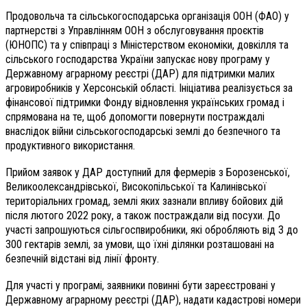
Продовольча та сільськогосподарська організація ООН (ФАО) у
партнерстві з Управлінням ООН з обслуговування проєктів
(ЮНОПС) та у співпраці з Міністерством економіки, довкілля та
сільського господарства України запускає нову програму у
Державному аграрному реєстрі (ДАР) для підтримки малих
агровиробників у Херсонській області. Ініціатива реалізується за
фінансової підтримки Фонду відновлення українських громад і
спрямована на те, щоб допомогти повернути постраждалі
внаслідок війни сільськогосподарські землі до безпечного та
продуктивного використання.
Прийом заявок у ДАР доступний для фермерів з Борозенської,
Великоолександрівської, Високопільської та Калинівської
територіальних громад, землі яких зазнали впливу бойових дій
після лютого 2022 року, а також постраждали від посухи. До
участі запрошуються сільгоспвиробники, які обробляють від 3 до
300 гектарів землі, за умови, що їхні ділянки розташовані на
безпечній відстані від лінії фронту.
Для участі у програмі, заявники повинні бути зареєстровані у
Державному аграрному реєстрі (ДАР), надати кадастрові номери