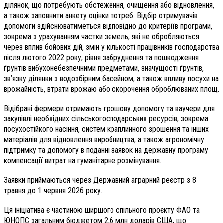
ділянок, що потребують обстеження, очищення або відновлення,
а також заповнити анкету оцінки потреб. Відбір отримувачів
допомоги здійснюватиметься відповідно до критеріїв програми,
зокрема з урахуванням частки земель, які не обробляються
через вплив бойових дій, змін у кількості працівників господарства
після лютого 2022 року, рівня забруднення та пошкодження
ґрунтів вибухонебезпечними предметами, значущості ґрунтів,
зв’язку ділянки з водозбірним басейном, а також впливу посухи на
врожайність, втрати врожаю або скорочення оброблюваних площ.
Відібрані фермери отримають грошову допомогу та ваучери для
закупівлі необхідних сільськогосподарських ресурсів, зокрема
посухостійкого насіння, систем краплинного зрошення та інших
матеріалів для відновлення виробництва, а також агрономічну
підтримку та допомогу в поданні заявок на державну програму
компенсації витрат на гуманітарне розмінування.
Заявки приймаються через Державний аграрний реєстр з 8
травня до 1 червня 2026 року.
Ця ініціатива є частиною ширшого спільного проєкту ФАО та
ЮНОПС загальним бюджетом 2,6 млн доларів США, що