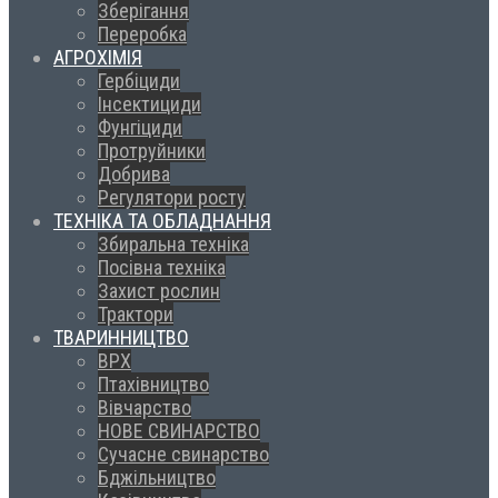
Зберігання
Переробка
АГРОХІМІЯ
Гербіциди
Інсектициди
Фунгіциди
Протруйники
Добрива
Регулятори росту
ТЕХНІКА ТА ОБЛАДНАННЯ
Збиральна техніка
Посівна техніка
Захист рослин
Трактори
ТВАРИННИЦТВО
ВРХ
Птахівництво
Вівчарство
НОВЕ СВИНАРСТВО
Сучасне свинарство
Бджільництво