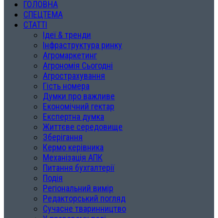
ГОЛОВНА
СПЕЦТЕМА
СТАТТІ
Ідеї & тренди
Інфраструктура ринку
Агромаркетинг
Агрономія Сьогодні
Агрострахування
Гість номера
Думки про важливе
Економічний гектар
Експертна думка
Життєве середовище
Зберігання
Кермо керівника
Механізація АПК
Питання бухгалтерії
Подія
Регіональний вимір
Редакторський погляд
Сучасне тваринництво