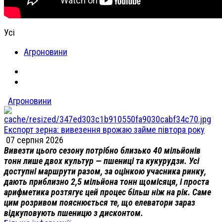
Усі
Агроновини
Агроновини
Експорт зерна: вивезення врожаю займе півтора року
07 серпня 2026
Вивезти цього сезону потрібно близько 40 мільйонів
тонн лише двох культур — пшениці та кукурудзи. Усі
доступні маршрути разом, за оцінкою учасника ринку,
дають приблизно 2,5 мільйона тонн щомісяця, і проста
арифметика розтягує цей процес більш ніж на рік. Саме
цим розривом пояснюється те, що елеватори зараз
відкуповують пшеницю з дисконтом.