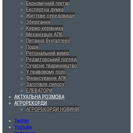
Економічний гектар
Експертна думка
Життєве середовище
Зберігання
Кермо керівника
Механізація АПК
Питання бухгалтерії
Подія
Регіональний вимір
Редакторський погляд
Сучасне тваринництво
У правовому полі
Фінансування АПК
Заготівля силосу
ЕЛЕВАТОРИ
АКТУАЛЬНА РОЗМОВА
АГРОРЕКОРДИ
АГРОРЕКОРДИ НОВИНИ
Twitter
Youtube