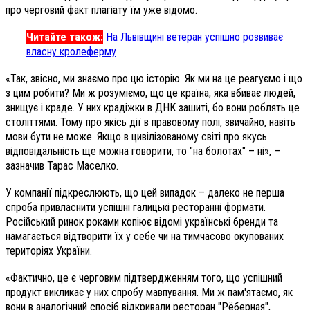
про черговий факт плагіату їм уже відомо.
Читайте також:
На Львівщині ветеран успішно розвиває
власну кролеферму
«Так, звісно, ми знаємо про цю історію. Як ми на це реагуємо і що
з цим робити? Ми ж розуміємо, що це країна, яка вбиває людей,
знищує і краде. У них крадіжки в ДНК зашиті, бо вони роблять це
століттями. Тому про якісь дії в правовому полі, звичайно, навіть
мови бути не може. Якщо в цивілізованому світі про якусь
відповідальність ще можна говорити, то "на болотах" – ні», –
зазначив Тарас Маселко.
У компанії підкреслюють, що цей випадок – далеко не перша
спроба привласнити успішні галицькі ресторанні формати.
Російський ринок роками копіює відомі українські бренди та
намагається відтворити їх у себе чи на тимчасово окупованих
територіях України.
«Фактично, це є черговим підтвердженням того, що успішний
продукт викликає у них спробу мавпування. Ми ж пам'ятаємо, як
вони в аналогічний спосіб відкривали ресторан "Рёберная",