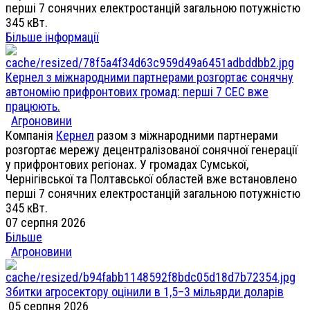
перші 7 сонячних електростанцій загальною потужністю
345 кВт.
Більше інформації
Кернел з міжнародними партнерами розгортає сонячну
автономію прифронтових громад: перші 7 СЕС вже
працюють.
Агроновини
Компанія
Кернел
разом з міжнародними партнерами
розгортає мережу децентралізованої сонячної генерації
у прифронтових регіонах. У громадах Сумської,
Чернігівської та Полтавської областей вже встановлено
перші 7 сонячних електростанцій загальною потужністю
345 кВт.
07 серпня 2026
Більше
Агроновини
Збитки агросектору оцінили в 1,5–3 мільярди доларів
05 серпня 2026