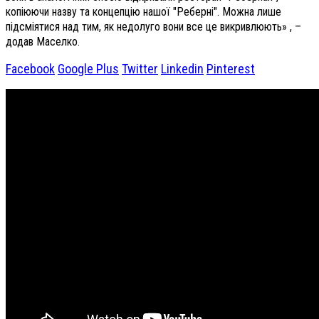
копіюючи назву та концепцію нашої "Реберні". Можна лише
підсміятися над тим, як недолуго вони все це викривлюють» , –
додав Маселко.
Facebook
Google Plus
Twitter
Linkedin
Pinterest