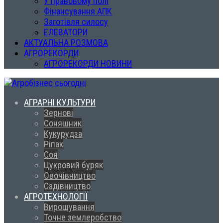
У правовому полі
Фінансування АПК
Заготівля силосу
ЕЛЕВАТОРИ
АКТУАЛЬНА РОЗМОВА
АГРОРЕКОРДИ
АГРОРЕКОРДИ НОВИНИ
АГРАРНІ КУЛЬТУРИ
Зернові
Соняшник
Кукурудза
Ріпак
Соя
Цукровий буряк
Овочівництво
Садівництво
АГРОТЕХНОЛОГІЇ
Вирощування
Точне землеробство