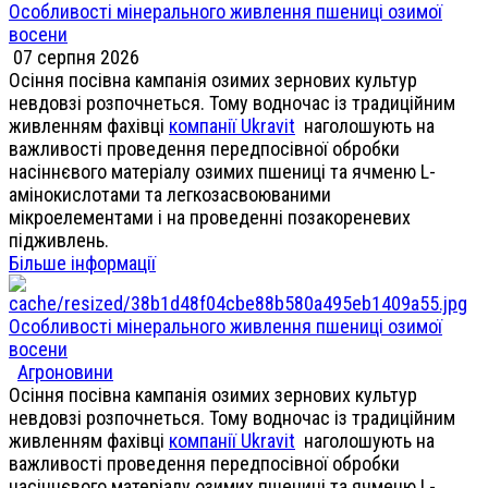
Особливості мінерального живлення пшениці озимої
восени
07 серпня 2026
Осіння посівна кампанія озимих зернових культур
невдовзі розпочнеться. Тому водночас із традиційним
живленням фахівці
компанії Ukravit
наголошують на
важливості проведення передпосівної обробки
насіннєвого матеріалу озимих пшениці та ячменю L-
амінокислотами та легкозасвоюваними
мікроелементами і на проведенні позакореневих
підживлень.
Більше інформації
Особливості мінерального живлення пшениці озимої
восени
Агроновини
Осіння посівна кампанія озимих зернових культур
невдовзі розпочнеться. Тому водночас із традиційним
живленням фахівці
компанії Ukravit
наголошують на
важливості проведення передпосівної обробки
насіннєвого матеріалу озимих пшениці та ячменю L-