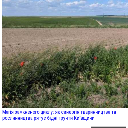
Магія замкненого циклу: як синергія тваринництва та
рослинництва рятує бідні ґрунти Київщини