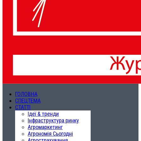
ГОЛОВНА
СПЕЦТЕМА
СТАТТІ
Ідеї & тренди
Інфраструктура ринку
Агромаркетинг
Агрономія Сьогодні
Агрострахування