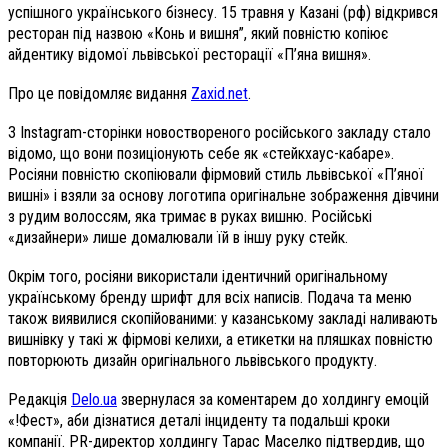
успішного українського бізнесу. 15 травня у Казані (рф) відкрився
ресторан під назвою «Конь и вишня”, який повністю копіює
айдентику відомої львівської ресторації «П’яна вишня».
Про це повідомляє видання
Zaxid.net
.
З Instagram-сторінки новоствореного російського закладу стало
відомо, що вони позиціонують себе як «стейкхаус-кабаре».
Росіяни повністю скопіювали фірмовий стиль львівської «П’яної
вишні» і взяли за основу логотипа оригінальне зображення дівчини
з рудим волоссям, яка тримає в руках вишню. Російські
«дизайнери» лише домалювали їй в іншу руку стейк.
Окрім того, росіяни використали ідентичний оригінальному
українському бренду шрифт для всіх написів. Подача та меню
також виявилися скопійованими: у казанському закладі наливають
вишнівку у такі ж фірмові келихи, а етикетки на пляшках повністю
повторюють дизайн оригінального львівського продукту.
Редакція
Delo.ua
звернулася за коментарем до холдингу емоцій
«!Фест», аби дізнатися деталі інциденту та подальші кроки
компанії. PR-директор холдингу Тарас Маселко підтвердив, що