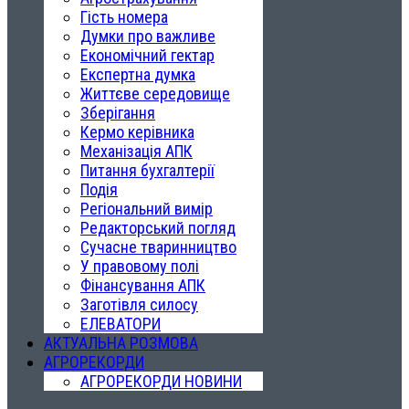
Гість номера
Думки про важливе
Економічний гектар
Експертна думка
Життєве середовище
Зберігання
Кермо керівника
Механізація АПК
Питання бухгалтерії
Подія
Регіональний вимір
Редакторський погляд
Сучасне тваринництво
У правовому полі
Фінансування АПК
Заготівля силосу
ЕЛЕВАТОРИ
АКТУАЛЬНА РОЗМОВА
АГРОРЕКОРДИ
АГРОРЕКОРДИ НОВИНИ