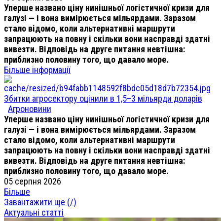
Уперше названо ціну нинішньої логістичної кризи для
галузі — і вона вимірюється мільярдами. Заразом
стало відомо, коли альтернативні маршрути
запрацюють на повну і скільки вони насправді здатні
вивезти. Відповідь на друге питання невтішна:
приблизно половину того, що давало море.
Більше інформації
Збитки агросектору оцінили в 1,5–3 мільярди доларів
Агроновини
Уперше названо ціну нинішньої логістичної кризи для
галузі — і вона вимірюється мільярдами. Заразом
стало відомо, коли альтернативні маршрути
запрацюють на повну і скільки вони насправді здатні
вивезти. Відповідь на друге питання невтішна:
приблизно половину того, що давало море.
05 серпня 2026
Більше
Завантажити ще (
/
)
Актуальні статті