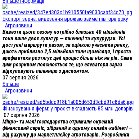
Більше інформації
Експорт зерна: вивезення врожаю займе півтора року
Агроновини
Вивезти цього сезону потрібно близько 40 мільйонів
тонн лише двох культур — пшениці та кукурудзи. Усі
доступні маршрути разом, за оцінкою учасника ринку,
дають приблизно 2,5 мільйона тонн щомісяця, і проста
арифметика розтягує цей процес більш ніж на рік. Саме
цим розривом пояснюється те, що елеватори зараз
відкуповують пшеницю з дисконтом.
07 серпня 2026
Більше
Агроновини
Фінансування ферм: у проєкт вкладають 85 млн доларів
07 серпня 2026
Мікро- та малі господарства отримали окремий
фінансовий сервіс, зібраний в одному онлайн-кабінеті —
від рахунку до маркетплейсу агротоварів. Розробники