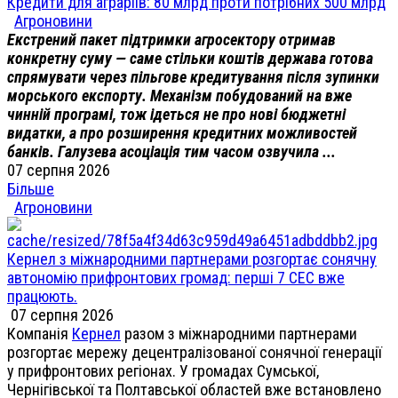
Кредити для аграріїв: 80 млрд проти потрібних 500 млрд
Агроновини
Екстрений пакет підтримки агросектору отримав
конкретну суму — саме стільки коштів держава готова
спрямувати через пільгове кредитування після зупинки
морського експорту. Механізм побудований на вже
чинній програмі, тож ідеться не про нові бюджетні
видатки, а про розширення кредитних можливостей
банків. Галузева асоціація тим часом озвучила ...
07 серпня 2026
Більше
Агроновини
Кернел з міжнародними партнерами розгортає сонячну
автономію прифронтових громад: перші 7 СЕС вже
працюють.
07 серпня 2026
Компанія
Кернел
разом з міжнародними партнерами
розгортає мережу децентралізованої сонячної генерації
у прифронтових регіонах. У громадах Сумської,
Чернігівської та Полтавської областей вже встановлено