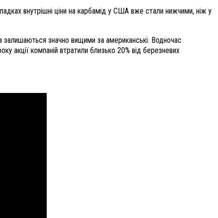
ипадках внутрішні ціни на карбамід у США вже стали нижчими, ніж у
хоча залишаються значно вищими за американські. Водночас
 року акції компаній втратили близько 20% від березневих