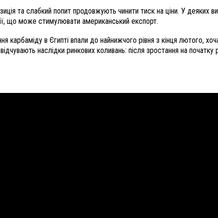
зиція та слабкий попит продовжують чинити тиск на ціни. У деяких в
илії, що може стимулювати американський експорт.
ання карбаміду в Єгипті впали до найнижчого рівня з кінця лютого, 
е відчувають наслідки ринкових коливань: після зростання на початку