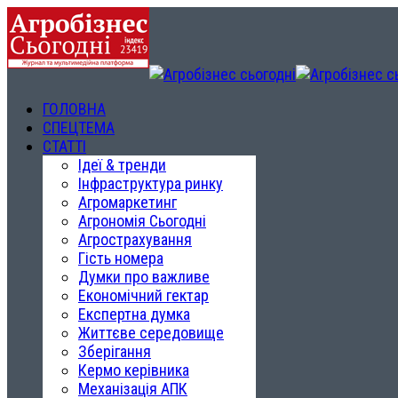
ГОЛОВНА
СПЕЦТЕМА
СТАТТІ
Ідеї & тренди
Інфраструктура ринку
Агромаркетинг
Агрономія Сьогодні
Агрострахування
Гість номера
Думки про важливе
Економічний гектар
Експертна думка
Життєве середовище
Зберігання
Кермо керівника
Механізація АПК