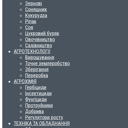
Зернові
Соняшник
Кукурудза
Ріпак
Соя
Цукровий буряк
Овочівництво
Садівництво
АГРОТЕХНОЛОГІЇ
Вирощування
Точне землеробство
Зберігання
Переробка
АГРОХІМІЯ
Гербіциди
Інсектициди
Фунгіциди
Протруйники
Добрива
Регулятори росту
ТЕХНІКА ТА ОБЛАДНАННЯ