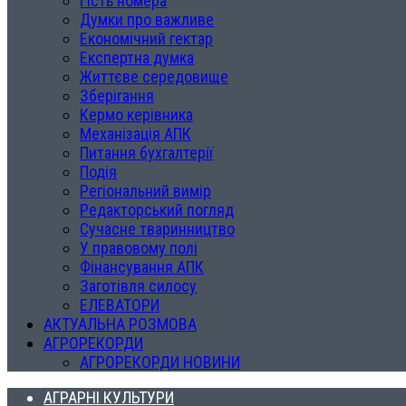
Гість номера
Думки про важливе
Економічний гектар
Експертна думка
Життєве середовище
Зберігання
Кермо керівника
Механізація АПК
Питання бухгалтерії
Подія
Регіональний вимір
Редакторський погляд
Сучасне тваринництво
У правовому полі
Фінансування АПК
Заготівля силосу
ЕЛЕВАТОРИ
АКТУАЛЬНА РОЗМОВА
АГРОРЕКОРДИ
АГРОРЕКОРДИ НОВИНИ
АГРАРНІ КУЛЬТУРИ