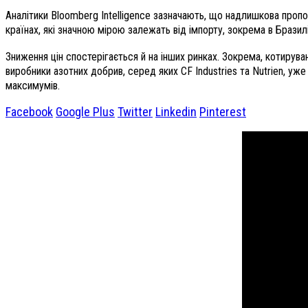
Аналітики Bloomberg Intelligence зазначають, що надлишкова пропо
країнах, які значною мірою залежать від імпорту, зокрема в Браз
Зниження цін спостерігається й на інших ринках. Зокрема, котирув
виробники азотних добрив, серед яких CF Industries та Nutrien, уж
максимумів.
Facebook
Google Plus
Twitter
Linkedin
Pinterest