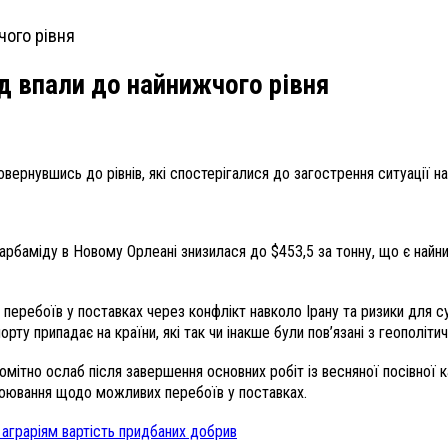
ід впали до найнижчого рівня
повернувшись до рівнів, які спостерігалися до загострення ситуації на
карбаміду в Новому Орлеані знизилася до $453,5 за тонну, що є найн
зу перебоїв у поставках через конфлікт навколо Ірану та ризики для
ту припадає на країни, які так чи інакше були пов’язані з геополітич
 помітно ослаб після завершення основних робіт із весняної посівно
боювання щодо можливих перебоїв у поставках.
 аграріям вартість придбаних добрив