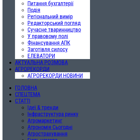
Питання бухгалтерії
Подія
Регіональний вимір
Редакторський погляд
Сучасне тваринництво
У правовому полі
Фінансування АПК
Заготівля силосу
ЕЛЕВАТОРИ
АКТУАЛЬНА РОЗМОВА
АГРОРЕКОРДИ
АГРОРЕКОРДИ НОВИНИ
ГОЛОВНА
СПЕЦТЕМА
СТАТТІ
Ідеї & тренди
Інфраструктура ринку
Агромаркетинг
Агрономія Сьогодні
Агрострахування