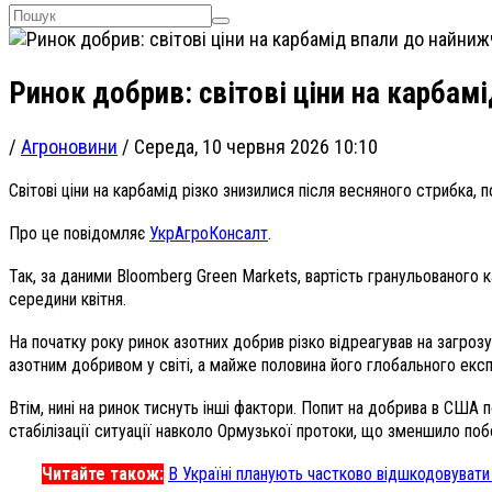
Ринок добрив: світові ціни на карбам
/
Агроновини
/
Середа, 10 червня 2026 10:10
Світові ціни на карбамід різко знизилися після весняного стрибка, 
Про це повідомляє
УкрАгроКонсалт
.
Так, за даними Bloomberg Green Markets, вартість гранульованого 
середини квітня.
На початку року ринок азотних добрив різко відреагував на загро
азотним добривом у світі, а майже половина його глобального експор
Втім, нині на ринок тиснуть інші фактори. Попит на добрива в США
стабілізації ситуації навколо Ормузької протоки, що зменшило по
Читайте також:
В Україні планують частково відшкодовувати