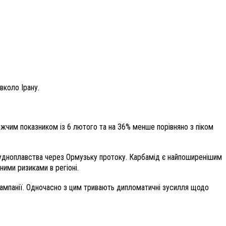
вколо Ірану.
ижчим показником із 6 лютого та на 36% менше порівняно з піком
 судноплавства через Ормузьку протоку. Карбамід є найпоширенішим
ними ризиками в регіоні.
ї кампанії. Одночасно з цим тривають дипломатичні зусилля щодо