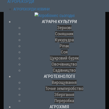
АГРОРЕКОРДИ
АГРОРЕКОРДИ НОВИНИ
АГРАРНІ КУЛЬТУРИ
Зернові
Соняшник
Кукурудза
Ріпак
Соя
Цукровий буряк
Овочівництво
Садівництво
АГРОТЕХНОЛОГІЇ
Вирощування
Точне землеробство
Зберігання
Переробка
АГРОХІМІЯ