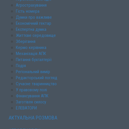
Агрострахування
Гість номера
Думки про важливе
Економічний гектар
Експертна думка
Життєве середовище
Зберігання
Кермо керівника
Механізація АПК
Питання бухгалтерії
Подія
Регіональний вимір
Редакторський погляд
Сучасне тваринництво
У правовому полі
Фінансування АПК
Заготівля силосу
ЕЛЕВАТОРИ
АКТУАЛЬНА РОЗМОВА