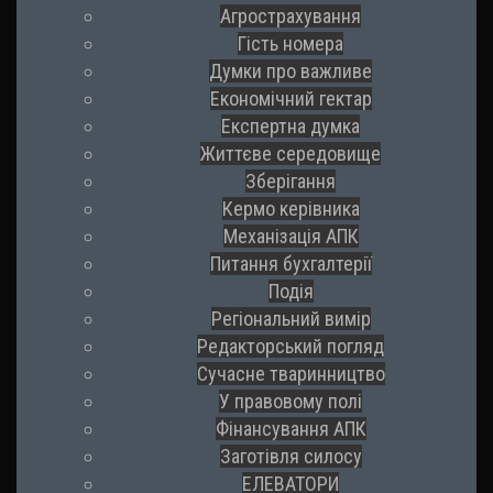
Агрострахування
Гість номера
Думки про важливе
Економічний гектар
Експертна думка
Життєве середовище
Зберігання
Кермо керівника
Механізація АПК
Питання бухгалтерії
Подія
Регіональний вимір
Редакторський погляд
Сучасне тваринництво
У правовому полі
Фінансування АПК
Заготівля силосу
ЕЛЕВАТОРИ