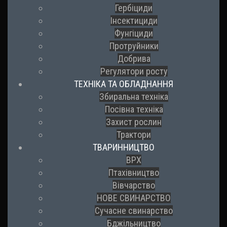
Гербіциди
Інсектициди
Фунгіциди
Протруйники
Добрива
Регулятори росту
ТЕХНІКА ТА ОБЛАДНАННЯ
Збиральна техніка
Посівна техніка
Захист рослин
Трактори
ТВАРИННИЦТВО
ВРХ
Птахівництво
Вівчарство
НОВЕ СВИНАРСТВО
Сучасне свинарство
Бджільництво