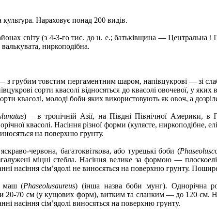
 культура. Нараховує понад 200 видів.
айонах світу (з 4-3-го тис. до н. е.; батьківщина — Центральна 
, валькувата, ниркоподібна.
 — з грубим товстим пергаментним шаром, напівцукрові — зі слаб
півцукрові сорти квасолі відносяться до квасолі овочевої, у яки
орти квасолі, молоді боби яких використовують як овоч, а дозрі
slunatus
)— в тропічній Азії, на Півдні Північної Америки, в П
річної квасолі. Насіння різної форми (кулясте, ниркоподібне, ел
виносяться на поверхню грунту.
яскраво-червона, багатоквіткова, або турецькі боби (
Рhaseolusc
згалужені міцні стебла. Насіння велике за формою — плоскоелі
нні насіння сім’ядолі не виносяться на поверхню грунту. Пошир
 маш (
Рhaseolus­aureus
) (інша назва боби мунг). Однорічна 
 20-70 см (у кущових форм), витким та сланким — до 120 см. На
нні насіння сім’ядолі виносяться на поверхню грунту.