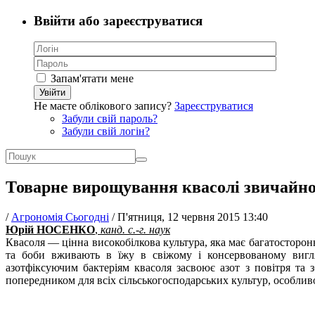
Ввійти або зареєструватися
Запам'ятати мене
Увійти
Не маєте облікового запису?
Зареєструватися
Забули свій пароль?
Забули свій логін?
Товарне вирощування квасолі звичайно
/
Агрономія Сьогодні
/
П'ятниця, 12 червня 2015 13:40
Юрій НОСЕНКО
,
канд. с.-г. наук
Квасоля — цінна високобілкова культура, яка має багатосторон
та боби вживають в їжу в свіжому і консервованому вигля
азотфіксуючим бактеріям квасоля засвоює азот з повітря та 
попередником для всіх сільськогосподарських культур, особлив