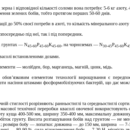
ерна і відповідної кількості соломи вона потребує 5-6 кг азоту, 4
рення зелених бобів, тобто протягом перших 50-60 днів.
ції до 50% своєї потреби в азоті, то кількість мінерального азо
посередньо під неї, так і під попередник.
их грунтах —
N
Р
К
, на чорноземах —
N
Р
К
45-60
45-60
45-60
30-45
45-60
4
васолі встановленими дозами.
ементи — молібден, бор, марганець, магній, цинк, мідь.
ї обов’язковим елементом технології вирощування є передпо
вати насіння штамами фосформобілізуючих бактерій, що дає мож
чній стиглості розрізняють: ранньостиглі та середньостиглі сорти
масової технічної переробки квасолі овочевої використовують с
оту куща 400-500 мм, ширину 350-400 мм, максимальну довжину
біток грунту. Висота розташування бобів над грунтом — не мен
1; розміри бобу — лопатки: довжина — до 150 мм, ширина — 7-1
ранні — 80-90 %, сила відокремлення бобу — 7-20 Н, міцність 