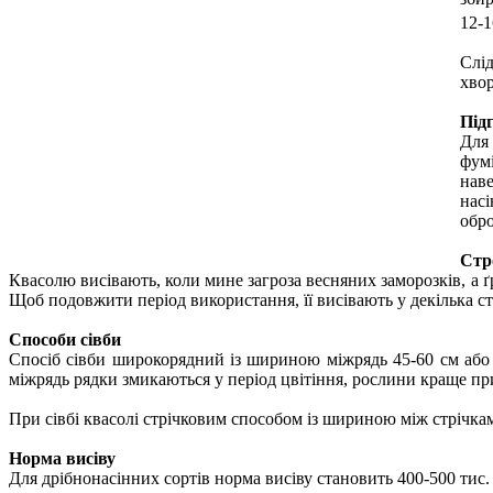
12-
Слі
хвор
Підг
Для 
фумі
наве
нас
обр
Стр
Квасолю висівають, коли мине загроза весняних заморозків, а ґр
Щоб подовжити період використання, її висівають у декілька стр
Способи сівби
Спосіб сівби широкорядний із шириною міжрядь 45-60 см або
міжрядь рядки змикаються у період цвітіння, рослини краще пр
При сівбі квасолі стрічковим способом із шириною між стрічка
Норма висіву
Для дрібнонасінних сортів норма висіву становить 400-500 тис.