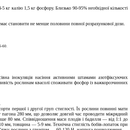
-5 кг калію 1,5 кг фосфору. Близько 90-95% необхідної кількості
ту має становити не менше половини повної розрахункової дози.
5-60.
сівна інокуляція насіння активними штамами азотфіксуючих
ливість рослинам квасолі споживати фосфор із важкорозчинних
.
орти першої і другої груп стиглості. Їх рослини повинні мати
 пагона 280 мм, що дозволяє довгий час проводити міжрядний
ше 80 мм. Співвідношення маси плодів і бадилля — від 1:1 до
0 мм, товщина — 5-9 мм. Технічна стиглість бобів-лопаток при
зв’язку рослини з грунтом — 60-120 Н, напруга пошкодження —