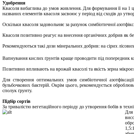
Удобрення
Квасоля вибаглива до умов живлення. Для формування її на 1 ц з
названих елементів квасоля засвоює у період від сходів до утво
Оскільки квасоля задовольняє за рахунок симбіотичної азотфікса
Квасоля позитивно реагує на внесення органічних добрив як без
Рекомендуються такі дози мінеральних добрив: на сірих лісов
Вапнування кислих ґрунтів краще проводити під попередник к
Позитивно впливають на врожай квасолі та якість зерна мікроел
Для створення оптимальних умов симбіотичної азотфіксаці
бульбочкових бактерій. Окрім цього, рекомендується оброблю
сполук ґрунту.
Підбір сортів
За тривалістю вегетаційного періоду до утворення бобів в техні
Для 
вис
обро
1,5:
зби