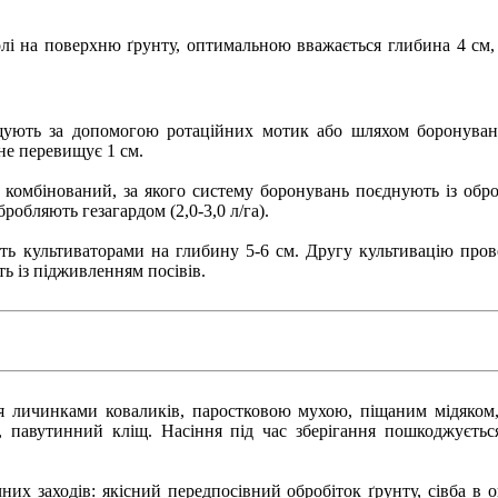
олі на поверхню ґрунту, оптимальною вважається глибина 4 см,
щують за допомогою ротаційних мотик або шляхом боронування
 не перевищує 1 см.
комбінований, за якого систему боронувань поєднують із обро
обробляють гезагардом (2,0-3,0 л/га).
ють культиваторами на глибину 5-6 см. Другу культивацію пров
ь із підживленням посівів.
я личинками коваликів, паростковою мухою, піщаним мідяком,
павутинний кліщ. Насіння під час зберігання пошкоджуєтьс
них заходів: якісний передпосівний обробіток ґрунту, сівба в о