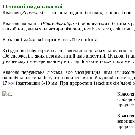
Основні види квасолі
Квасоля (
Рhaseolus
) — рослина родини бобових, зернова бобова
Квасоля звичайна (
Рhaseolus­vulgaris
) вирощується в багатьох р
звичайної ділиться на чотири різновидності: куляста, еліптична
В Україні майже всі сорти мають біле насіння.
За будовою бобу сорти квасолі звичайної діляться на лущильні
або спаржеві, в яких пергаментний шар відсутній. Цукрові і на
у вареному і консервованому вигляді. Існують також проміжні с
Квасоля перуанська лімська, або місяцевидна, ліма (
Рhaseolu
однорічна рослина. Існують поширені виткі й кущові сорти одно
17 мм і завтовшки 6-10 мм. При проростанні насіння сім’ядолі 
Квасоля 
слаборо
пророста
Квасоля
заввишки
пророста