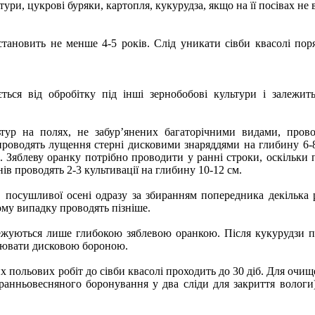
ури, цукрові буряки, картопля, кукурудза, якщо на її посівах не
тановить не менше 4-5 років. Слід уникати сівби квасолі по
ться від обробітку під інші зернобобові культури і залежить
тур на полях, не забур’янених багаторічними видами, прово
проводять лущення стерні дисковими знаряддями на глибину 6-8
. Зяблеву оранку потрібно проводити у ранні строки, оскільки 
ів проводять 2-3 культивації на глибину 10-12 см.
в посушливої осені одразу за збиранням попередника декілька 
му випадку проводять пізніше.
ежуються лише глибокою зяблевою оранкою. Після кукурудзи п
бнювати дисковою бороною.
х польових робіт до сівби квасолі проходить до 30 діб. Для очи
 ранньовесняного боронування у два сліди для закриття вологи