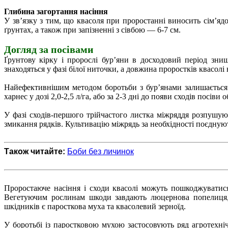
Глибина загортання насіння
У зв’язку з тим, що квасоля при проростанні виносить сім’яд
ґрунтах, а також при запізненні з сівбою — 6-7 см.
Догляд за посівами
Ґрунтову кірку і пророслі бур’яни в досходовий період зни
знаходяться у фазі білої ниточки, а довжина проростків квасолі
Найефективнішим методом боротьби з бур’янами залишається 
харнес у дозі 2,0-2,5 л/га, або за 2-3 дні до появи сходів посіви 
У фазі сходів-першого трійчастого листка міжряддя розпушу
змикання рядків. Культивацію міжрядь за необхідності поєднуют
Також читайте:
Боби без личинок
Проростаюче насіння і сходи квасолі можуть пошкоджуватис
Вегетуючим рослинам шкоди завдають люцернова попелиця, 
шкідників є паросткова муха та квасолевий зерноїд.
У боротьбі із паростковою мухою застосовують ряд агротехніч