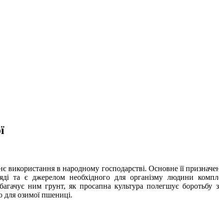
ї
нє використання в народному господарстві. Основне її призначе
ді та є джерелом необхідного для організму людини компле
збагачує ним грунт, як просапна культура полегшує боротьбу 
о для озимої пшениці.