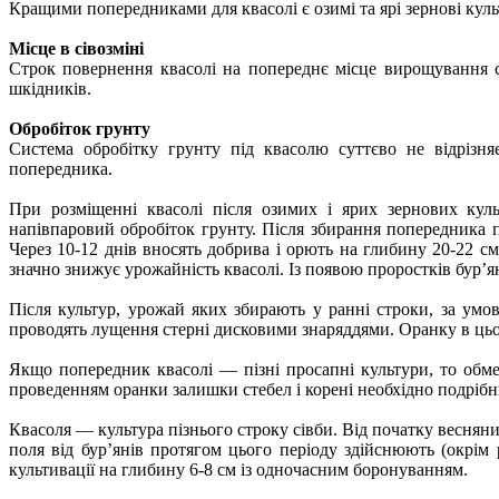
Кращими попередниками для квасолі є озимі та ярі зернові культ
Місце в сівозміні
Строк повернення квасолі на попереднє місце вирощування с
шкідників.
Обробіток грунту
Система обробітку грунту під квасолю суттєво не відрізняє
попередника.
При розміщенні квасолі після озимих і ярих зернових куль
напівпаровий обробіток грунту. Після збирання попередника 
Через 10-12 днів вносять добрива і орють на глибину 20-22 см
значно знижує урожайність квасолі. Із появою проростків бур’ян
Після культур, урожай яких збирають у ранні строки, за умо
проводять лущення стерні дисковими знаряддями. Оранку в цьо
Якщо попередник квасолі — пізні просапні культури, то обм
проведенням оранки залишки стебел і корені необхідно подрі
Квасоля — культура пізнього строку сівби. Від початку весняни
поля від бур’янів протягом цього періоду здійснюють (окрім
культивації на глибину 6-8 см із одночасним боронуванням.