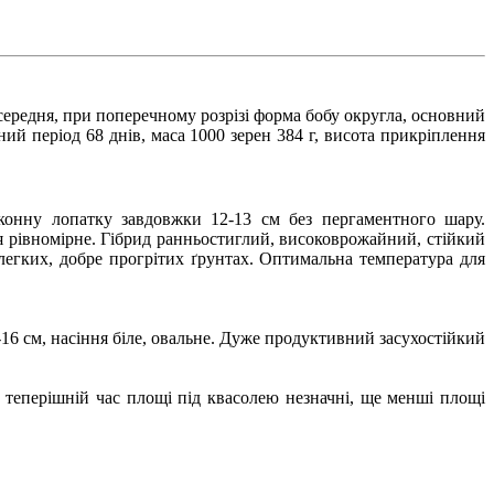
ередня, при поперечному розрізі форма бобу округла, основний
йний період 68 днів, маса 1000 зерен 384 г, висота прикріплення
оконну лопатку завдовжки 12-13 см без пергаментного шару.
я рівномірне. Гібрид ранньостиглий, високоврожайний, стійкий
легких, добре прогрітих ґрунтах. Оптимальна температура для
16 см, насіння біле, овальне. Дуже продуктивний засухостійкий
теперішній час площі під квасолею незначні, ще менші площі