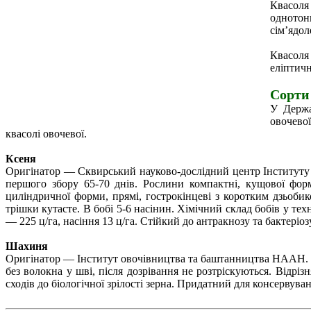
Квасоля 
однотон
сім’ядол
Квасоля
еліптичн
Сорти
У Держа
овочевої
квасолі овочевої.
Ксеня
Оригінатор — Сквирський науково-дослідний центр Інституту 
першого збору 65-70 днів. Рослини компактні, кущової форм
циліндричної форми, прямі, гострокінцеві з коротким дзьобик
трішки кутасте. В бобі 5-6 насінин. Хімічний склад бобів у техн
— 225 ц/га, насіння 13 ц/га. Стійкий до антракнозу та бактеріоз
Шахиня
Оригінатор — Інститут овочівництва та баштанництва НААН. Ро
без волокна у шві, після дозрівання не розтріскуються. Відрі
сходів до біологічної зрілості зерна. Придатний для консервуван