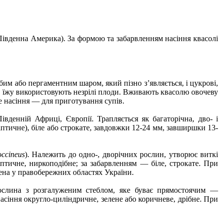
і Південна Америка). За формою та забарвленням насіння квасолі
им або пергаментним шаром, який пізно з’являється, і цукрові,
х в їжу використовують незрілі плоди. Вживають квасолю овочеву
ле насіння — для приготування супів.
івденній Африці, Європії. Трапляється як багаторічна, дво- і
іптичне), біле або строкате, завдовжки 12-24 мм, завширшки 13-
occineus
). Належить до одно-, дворічних рослин, утворює виткі
птичне, ниркоподібне; за забарвленням — біле, строкате. При
ена у правобережних областях України.
рослина з розгалуженим стеблом, яке буває прямостоячим —
сіння округло-циліндричне, зелене або коричневе, дрібне. При