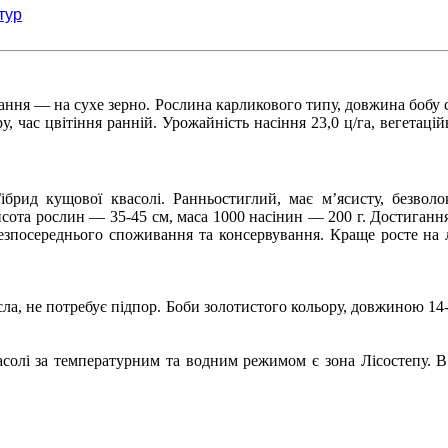
тур
ння — на сухе зерно. Рослина карликового типу, довжина бобу с
у, час цвітіння ранній. Урожайність насіння 23,0 ц/га, вегетаці
ібрид кущової квасолі. Ранньостиглий, має м’ясисту, безвол
сота рослин — 35-45 см, маса 1000 насінин — 200 г. Достиганн
езпосереднього споживання та консервування. Краще росте на 
ла, не потребує підпор. Боби золотистого кольору, довжиною 14-
солі за температурним та водним режимом є зона Лісостепу. В 