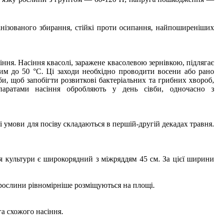
анізованого збирання, стійкі проти осипання, найпоширеніших
ння. Насіння квасолі, заражене квасолевою зернівкою, підлягає
ітим до 50 °С. Ці заходи необхідно проводити восени або рано
вби, щоб запобігти розвиткові бактеріальних та грибних хвороб,
епаратами насіння обробляють у день сівби, одночасно з
ні умови для посіву складаються в першій-другій декадах травня.
 культури є широкорядний з міжряддям 45 см. За цієї ширини
, рослини рівномірніше розміщуються на площі.
га схожого насіння.