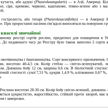
кутаста, або адзукі (
Рhaseolusangularis
) — в Азії, Америці. Ку
не, сіре, кремове, червоне, каштанове, темно-зелене або з 
ей.
 гостролиста, або тепарі (
Рhaseolusacutifolius
) — в Америці й 
е. При проростанні насіння сім’ядолі виносяться на поверхню гр
 квасолі звичайної
вному реєстрі сортів рослин, придатних для поширення в Укра
. До недавнього часу до Реєстру було також занесено 2 сорти к
овочівництва і баштанництва. Сорт консервного призначення. С
и, висотою 40-4,5 см. Колір стебла — cвітло-зеленуватий, лис
ом. Довжина бобу 12 см, ширина 0,6 см. В біологічній стиглост
ічній стиглості: сухої 7,53 %, цукрів 1,4.9 %, клітковини 0,67 %
у.
слина висотою 28-30 см. Колір бобу світло-зелений, довжина — 1
зняється цукристістю, жаростійкістю, стійкий проти хвороб, ма
ня і заморозки.