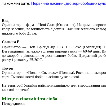
Також читайте:
Первинне насінництво зернобобових куль
Вид
Оригінатор — фірма «Нові Сад» (Югославія). Напрям використа
колір зелений, волокнистість відсутня. Насіння зеленого кольор
нижнього бобу 21 см.
Сонеста
F
1
Оригінатор — Поп ВрієндСідз Б.В. П.О.Бокс (Голландія). Г
Вегетаційний, залежно від зони вирощування — 60-69 днів. Ви
до хвороб, з рівномірним достиганням бобів. Придатний до б
росту і розвитку 25-30°С.
Ляура
Оригінатор — «Полан» Сп. з о.о.» (Польща). Рослина низькорос
сорт. Смакові якості бобів і насіння дуже високі.
На території України найсприятливішою для вирощування ква
квасолі овочевої.
Місце в сівозміні
та сівба
Попередники