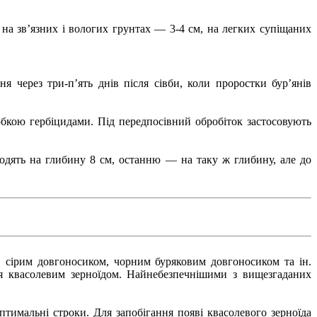
 на зв’язних і вологих грунтах — 3-4 см, на легких супіщаних
 через три-п’ять днів після сівби, коли проростки бур’янів
бкою гербіцидами. Під передпосівний обробіток застосовують
одять на глибину 8 см, останню — на таку ж глибину, але до
 сірим довгоносиком, чорним буряковим довгоносиком та ін.
я квасолевим зерноїдом. Найнебезпечнішими з вищезгаданих
птимальні строки. Для запобігання появі квасолевого зерноїда