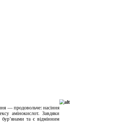
ння — продовольче: насіння
ксу амінокислот. Завдяки
з бур’янами та є відмінним