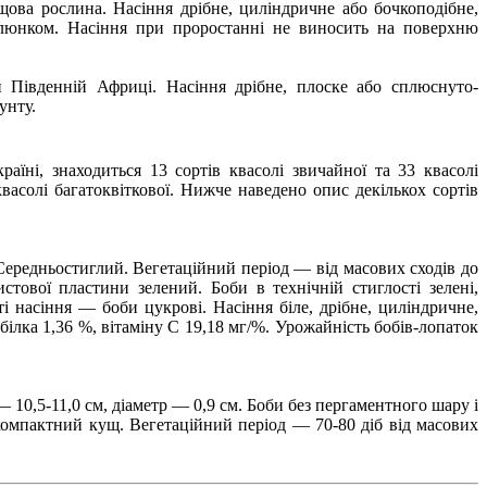
щова рослина. Насіння дрібне, циліндричне або бочкоподібне,
малюнком. Насіння при проростанні не виносить на поверхню
Південній Африці. Насіння дрібне, плоске або сплюснуто-
унту.
їні, знаходиться 13 сортів квасолі звичайної та 33 квасолі
васолі багатоквіткової. Нижче наведено опис декількох сортів
ередньостиглий. Вегетаційний період — від масових сходів до
тової пластини зелений. Боби в технічній стиглості зелені,
і насіння — боби цукрові. Насіння біле, дрібне, циліндричне,
, білка 1,36 %, вітаміну С 19,18 мг/%. Урожайність бобів-лопаток
0,5-11,0 см, діаметр — 0,9 см. Боби без пергаментного шару і
є компактний кущ. Вегетаційний період — 70-80 діб від масових