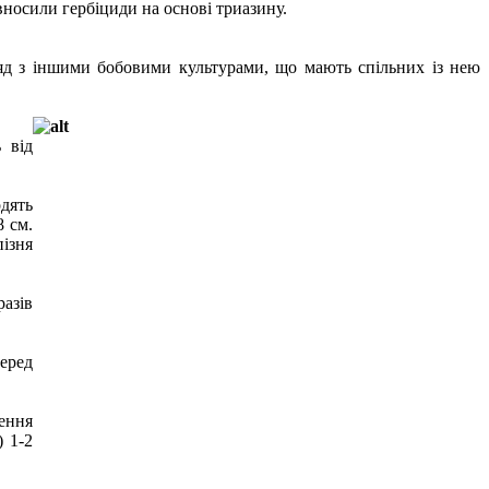
 вносили гербіциди на основі триазину.
ряд з іншими бобовими культурами, що мають спільних із нею
 від
дять
 см.
пізня
разів
еред
щення
) 1-2