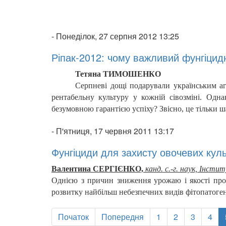
-
Понеділок, 27 серпня 2012 13:25
Ріпак-2012: чому важливий фунгіцид
Тетяна ТИМОШЕНКО
Серпневі дощі подарували українським аг
рентабельну культуру у кожній сівозміні. Одн
безумовною гарантією успіху? Звісно, це тільки 
-
П'ятниця, 17 червня 2011 13:17
Фунгіциди для захисту овочевих кул
Валентина СЕРГІЄНКО,
канд. с.-г. наук, Інс
Однією з причин зниження урожаю і якості про
розвитку найбільш небезпечних видів фітопатогені
Початок
Попередня
1
2
3
4