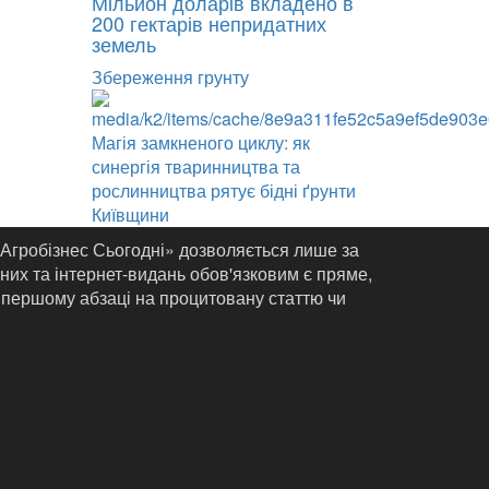
Мільйон доларів вкладено в
200 гектарів непридатних
земель
Збереження грунту
Магія замкненого циклу: як
синергія тваринництва та
рослинництва рятує бідні ґрунти
Київщини
«Агробізнес Сьогодні» дозволяється лише за
них та інтернет-видань обов'язковим є пряме,
 першому абзаці на процитовану статтю чи