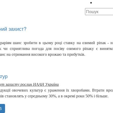
ний захист?
раріям шанс зробити в цьому році ставку на озимий ріпак - 
ак чи сприятлива погода для посіву озимого ріпаку є винятк
шанс на отримання високого врожаю та прибутків.
ьтур
титут захисту рослин НААН України
дукції овочевих культур є ураження їх хворобами. Втрати вро
в становлять у середньому 30%, а в окремі роки 50% і більше.
5