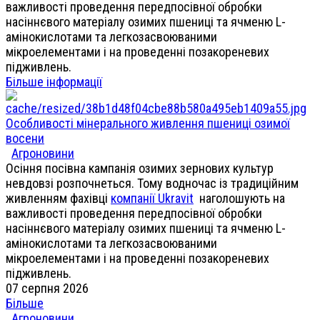
важливості проведення передпосівної обробки
насіннєвого матеріалу озимих пшениці та ячменю L-
амінокислотами та легкозасвоюваними
мікроелементами і на проведенні позакореневих
підживлень.
Більше інформації
Особливості мінерального живлення пшениці озимої
восени
Агроновини
Осіння посівна кампанія озимих зернових культур
невдовзі розпочнеться. Тому водночас із традиційним
живленням фахівці
компанії Ukravit
наголошують на
важливості проведення передпосівної обробки
насіннєвого матеріалу озимих пшениці та ячменю L-
амінокислотами та легкозасвоюваними
мікроелементами і на проведенні позакореневих
підживлень.
07 серпня 2026
Більше
Агроновини