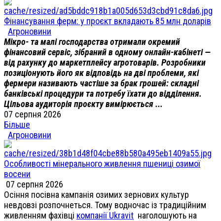
Фінансування ферм: у проєкт вкладають 85 млн доларів
Агроновини
Мікро- та малі господарства отримали окремий
фінансовий сервіс, зібраний в одному онлайн-кабінеті —
від рахунку до маркетплейсу агротоварів. Розробники
позиціонують його як відповідь на дві проблеми, які
фермери називають частіше за брак грошей: складні
банківські процедури та потребу їхати до відділення.
Цільова аудиторія проєкту вимірюється ...
07 серпня 2026
Більше
Агроновини
Особливості мінерального живлення пшениці озимої
восени
07 серпня 2026
Осіння посівна кампанія озимих зернових культур
невдовзі розпочнеться. Тому водночас із традиційним
живленням фахівці
компанії Ukravit
наголошують на