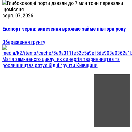
серп. 07, 2026
Експорт зерна: вивезення врожаю займе півтора року
Збереження грунту
Магія замкненого циклу: як синергія тваринництва та
рослинництва рятує бідні ґрунти Київщини