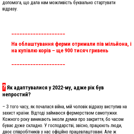
допомога, що дала нам можливість буквально стартувати
відразу.
____________________
На облаштування ферми отримали пів мільйона, і
на купівлю корів – ще 900 тисяч гривень
____________________
?
Як адаптувалися у 2022-му, адже рік був
непростий?
– З того часу, як почалася війна, мій чоловік відразу виступив на
захист країни. Відтоді займаюся фермерством самотужки.
Кожного року виникають інколи думки про закриття, бо часом
буває дуже складно. У господарстві, звісно, працюють люди,
двоє співробітників у нас офіційно працевлаштовані. Але ж