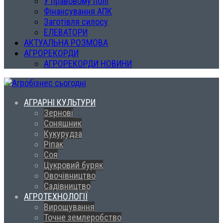
У правовому полі
Фінансування АПК
Заготівля силосу
ЕЛЕВАТОРИ
АКТУАЛЬНА РОЗМОВА
АГРОРЕКОРДИ
АГРОРЕКОРДИ НОВИНИ
АГРАРНІ КУЛЬТУРИ
Зернові
Соняшник
Кукурудза
Ріпак
Соя
Цукровий буряк
Овочівництво
Садівництво
АГРОТЕХНОЛОГІЇ
Вирощування
Точне землеробство