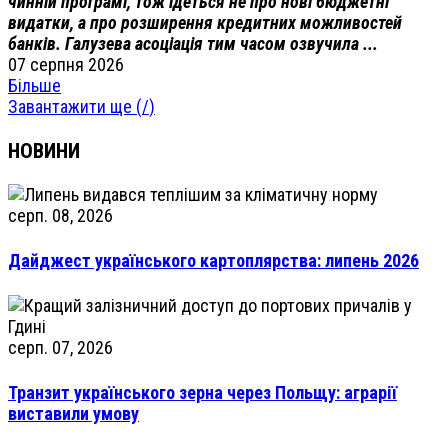
чинній програмі, тож ідеться не про нові бюджетні
видатки, а про розширення кредитних можливостей
банків. Галузева асоціація тим часом озвучила ...
07 серпня 2026
Більше
Завантажити ще (
/
)
НОВИНИ
серп. 08, 2026
Дайджест українського картоплярства: липень 2026
серп. 07, 2026
Транзит українського зерна через Польщу: аграрії
виставили умову