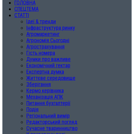
ГОЛОВНА
СПЕЦТЕМА
СТАТТІ
Ідеї & тренди
Інфраструктура ринку
Агромаркетинг
Агрономія Сьогодні
Агрострахування
Гість номера
Думки про важливе
Економічний гектар
Експертна думка
Життєве середовище
Зберігання
Кермо керівника
Механізація АПК
Питання бухгалтерії
Подія
Регіональний вимір
Редакторський погляд
Сучасне тваринництво