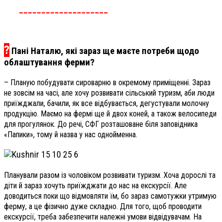
____________________
?
Пані Наталю, які зараз ще маєте потреби щодо
облаштування ферми?
– Планую побудувати сироварню в окремому приміщенні. Зараз
не зовсім на часі, але хочу розвивати сільський туризм, аби люди
приїжджали, бачили, як все відбувається, дегустували молочну
продукцію. Маємо на фермі ще й двох коней, а також велосипеди
для прогулянок. До речі, СФГ розташоване біля заповідника
«Папики», тому й назва у нас однойменна.
Планували разом із чоловіком розвивати туризм. Хоча дорослі та
діти й зараз хочуть приїжджати до нас на екскурсії. Але
доводиться поки що відмовляти їм, бо зараз самотужки утримую
ферму, а це фізично дуже складно. Для того, щоб проводити
екскурсії, треба забезпечити належні умови відвідувачам. На