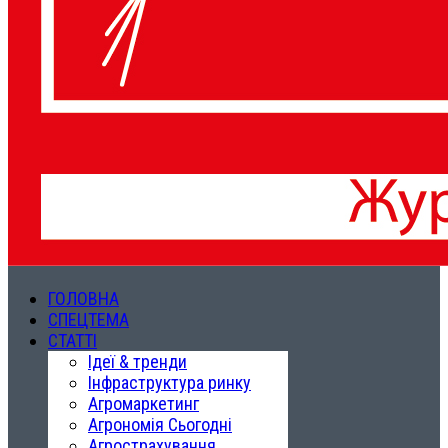
ГОЛОВНА
СПЕЦТЕМА
СТАТТІ
Ідеї & тренди
Інфраструктура ринку
Агромаркетинг
Агрономія Сьогодні
Агрострахування