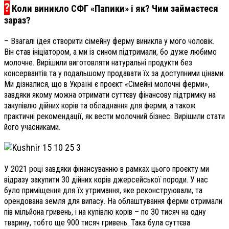
?
Коли виникло СФГ «Папики» і як? Чим займаєтеся
зараз?
– Взагалі ідея створити сімейну ферму виникла у мого чоловік.
Він став ініціатором, а ми із сином підтримали, бо дуже любимо
молочне. Вирішили виготовляти натуральні продукти без
консервантів та у подальшому продавати їх за доступними цінами.
Ми дізналися, що в Україні є проєкт «Сімейні молочні ферми»,
завдяки якому можна отримати суттєву фінансову підтримку на
закупівлю дійних корів та обладнання для ферми, а також
практичні рекомендації, як вести молочний бізнес. Вирішили стати
його учасниками.
У 2021 році завдяки фінансуванню в рамках цього проєкту ми
відразу закупити 30 дійних корів джерсейської породи. У нас
було приміщення для їх утримання, яке реконструювали, та
орендована земля для випасу. На облаштування ферми отримали
пів мільйона гривень, і на купівлю корів – по 30 тисяч на одну
тварину, тобто ще 900 тисяч гривень. Така була суттєва