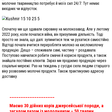
молочне тваринництво потребує й моїх сил 24/7. Тут немає
вихідних чи відпусток.
Спочатку ми ще здавали сировину на молокозавод. Але у лютому
2022 року, коли почалася війна, він призупинив діяльність. Тоді
просто не знала, що далі: зупинитися теж чи рухатися самостійно.
Відтоді почала вчитися переробляти молоко на кисломолочну
продукцію. Дещо – споживали самі, частину – роздавала.
Поступово навчилася робити смачні й корисні продукти, а також
знайшла постійних клієнтів. Зараз ми продаємо продукцію через
соціальні мережі. Раз на тиждень у сусідні села людям старшого
віку розвозимо молочні продукти. Також практикуємо адресну
доставку.
____________________
Маємо 30 дійних корів джерсейської породи, а
загалом разом із молодняком – 50 тварин