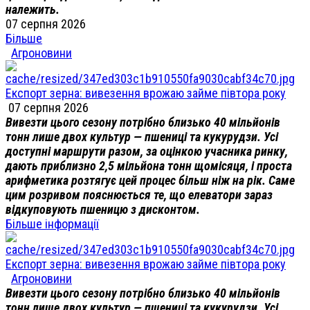
належить.
07 серпня 2026
Більше
Агроновини
Експорт зерна: вивезення врожаю займе півтора року
07 серпня 2026
Вивезти цього сезону потрібно близько 40 мільйонів
тонн лише двох культур — пшениці та кукурудзи. Усі
доступні маршрути разом, за оцінкою учасника ринку,
дають приблизно 2,5 мільйона тонн щомісяця, і проста
арифметика розтягує цей процес більш ніж на рік. Саме
цим розривом пояснюється те, що елеватори зараз
відкуповують пшеницю з дисконтом.
Більше інформації
Експорт зерна: вивезення врожаю займе півтора року
Агроновини
Вивезти цього сезону потрібно близько 40 мільйонів
тонн лише двох культур — пшениці та кукурудзи. Усі