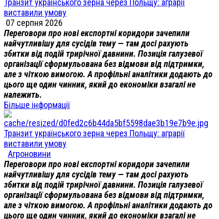
Транзит українського зерна через Польщу: аграрії
виставили умову
07 серпня 2026
Переговори про нові експортні коридори зачепили
найчутливішу для сусідів тему — там досі рахують
збитки від подій трирічної давнини. Позиція галузевої
організації сформульована без відмови від підтримки,
але з чіткою вимогою. А профільні аналітики додають до
цього ще один чинник, який до економіки взагалі не
належить.
Більше інформації
Транзит українського зерна через Польщу: аграрії
виставили умову
Агроновини
Переговори про нові експортні коридори зачепили
найчутливішу для сусідів тему — там досі рахують
збитки від подій трирічної давнини. Позиція галузевої
організації сформульована без відмови від підтримки,
але з чіткою вимогою. А профільні аналітики додають до
цього ще один чинник, який до економіки взагалі не