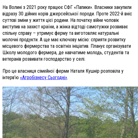
На Волині з 2021 року працює СФГ «Папики». Власники закупили
відразу 30 дійних корів джерсейської породи. Проте 2022-й вніс
суттєві зміни у життя цієї родини. На початку війни чоловік
виступив на захист країни, а жінка відтоді самотужки розвиває
спільну справу – утримує ферму та виготовляє натуральні
молочні продукти. А ще має ключову місію: сприяти розвитку
місцевого фермерства та освітніх ініціатив. Планує організувати
Школу молодого фермера, де навчатиме молодь, студентів та
ветеранів розвивати господарство у селі.
Про це власниця сімейної ферми Наталя Кушнір розповіла
у
інтерв’ю
«Агробізнесу Сьогодні»
.