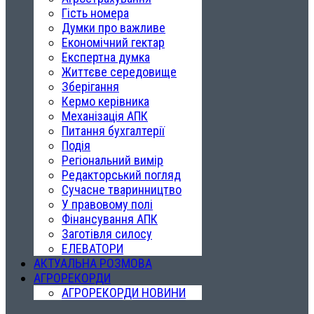
Гість номера
Думки про важливе
Економічний гектар
Експертна думка
Життєве середовище
Зберігання
Кермо керівника
Механізація АПК
Питання бухгалтерії
Подія
Регіональний вимір
Редакторський погляд
Сучасне тваринництво
У правовому полі
Фінансування АПК
Заготівля силосу
ЕЛЕВАТОРИ
АКТУАЛЬНА РОЗМОВА
АГРОРЕКОРДИ
АГРОРЕКОРДИ НОВИНИ