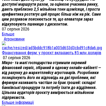
доступні маршрути разом, за оцінкою учасника ринку,
дають приблизно 2,5 мільйона тонн щомісяця, і проста
арифметика розтягує цей процес більш ніж на рік. Саме
цим розривом пояснюється те, що елеватори зараз
відкуповують пшеницю з дисконтом.
07 серпня 2026
Більше
Агроновини
Фінансування ферм: у проєкт вкладають 85 млн доларів
07 серпня 2026
Мікро- та малі господарства отримали окремий
фінансовий сервіс, зібраний в одному онлайн-кабінеті —
від рахунку до маркетплейсу агротоварів. Розробники
позиціонують його як відповідь на дві проблеми, які
фермери називають частіше за брак грошей: складні
банківські процедури та потребу їхати до відділення.
Цільова аудиторія проєкту вимірюється мільйоном
підприємств.
Більше інформації