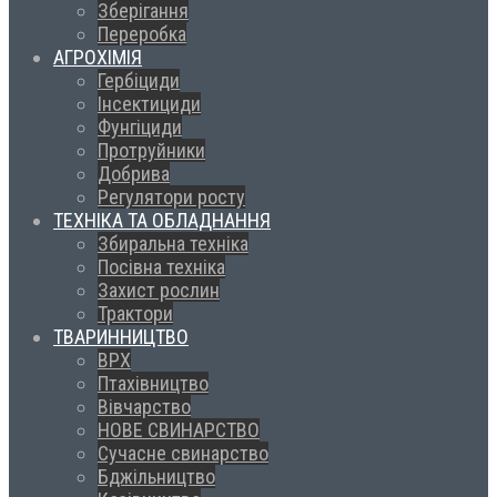
Зберігання
Переробка
АГРОХІМІЯ
Гербіциди
Інсектициди
Фунгіциди
Протруйники
Добрива
Регулятори росту
ТЕХНІКА ТА ОБЛАДНАННЯ
Збиральна техніка
Посівна техніка
Захист рослин
Трактори
ТВАРИННИЦТВО
ВРХ
Птахівництво
Вівчарство
НОВЕ СВИНАРСТВО
Сучасне свинарство
Бджільництво