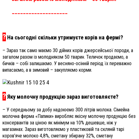
____________________
?
На сьогодні скільки утримуєте корів на фермі?
– Зараз так само маємо 30 дійних корів джерсейської породи, а
загалом разом із молодняком 50 тварин. Теличок продаємо, а
бичків – собі залишаємо. У весняно-осінній період їх переважно
випасаємо, а в зимовий – закупляємо корми.
?
Яку молочну продукцію зараз виготовляєте?
– У середньому за добу надоюємо 300 літрів молока. Сімейна
молочна ферма «Папики» виробляє якісну молочну продукцію без
консервантів за ціною як мінімум на 10% дешевше, ніж у
магазинах. Зараз виготовляємо у пластиковій та скляній тарі
коров’яче молоко 4,8%, сметану збирану 32%, сметану