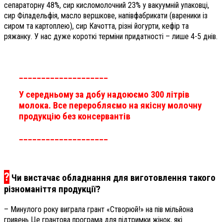
сепараторну 48%, сир кисломолочний 23% у вакуумній упаковці,
сир Філадельфія, масло вершкове, напівфабрикати (вареники із
сиром та картоплею), сир Качотта, різні йогурти, кефір та
ряжанку. У нас дуже короткі терміни придатності – лише 4-5 днів.
____________________
У середньому за добу надоюємо 300 літрів
молока. Все переробляємо на якісну молочну
продукцію без консервантів
____________________
?
Чи вистачає обладнання для виготовлення такого
різноманіття продукції?
– Минулого року виграла грант «Створюй!» на пів мільйона
гривень Це грантова програма для підтримки жінок, які