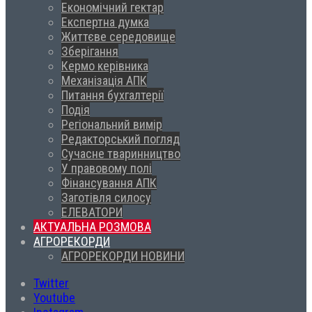
Економічний гектар
Експертна думка
Життєве середовище
Зберігання
Кермо керівника
Механізація АПК
Питання бухгалтерії
Подія
Регіональний вимір
Редакторський погляд
Сучасне тваринництво
У правовому полі
Фінансування АПК
Заготівля силосу
ЕЛЕВАТОРИ
АКТУАЛЬНА РОЗМОВА
АГРОРЕКОРДИ
АГРОРЕКОРДИ НОВИНИ
Twitter
Youtube