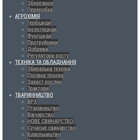
Зберігання
Переробка
АГРОХІМІЯ
Гербіциди
Інсектициди
Фунгіциди
Протруйники
Добрива
Регулятори росту
ТЕХНІКА ТА ОБЛАДНАННЯ
Збиральна техніка
Посівна техніка
Захист рослин
Трактори
ТВАРИННИЦТВО
ВРХ
Птахівництво
Вівчарство
НОВЕ СВИНАРСТВО
Сучасне свинарство
Бджільництво