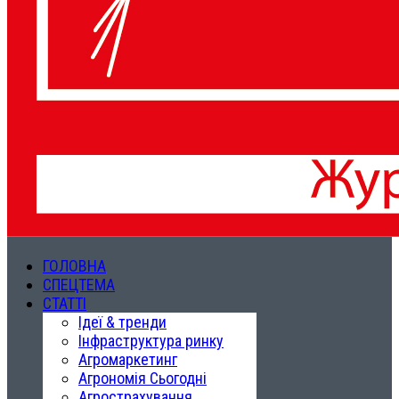
ГОЛОВНА
СПЕЦТЕМА
СТАТТІ
Ідеї & тренди
Інфраструктура ринку
Агромаркетинг
Агрономія Сьогодні
Агрострахування