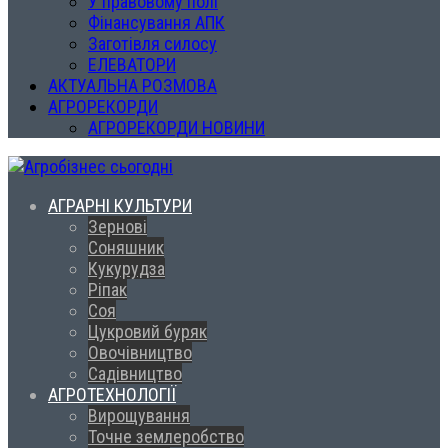
У правовому полі
Фінансування АПК
Заготівля силосу
ЕЛЕВАТОРИ
АКТУАЛЬНА РОЗМОВА
АГРОРЕКОРДИ
АГРОРЕКОРДИ НОВИНИ
АГРАРНІ КУЛЬТУРИ
Зернові
Соняшник
Кукурудза
Ріпак
Соя
Цукровий буряк
Овочівництво
Садівництво
АГРОТЕХНОЛОГІЇ
Вирощування
Точне землеробство