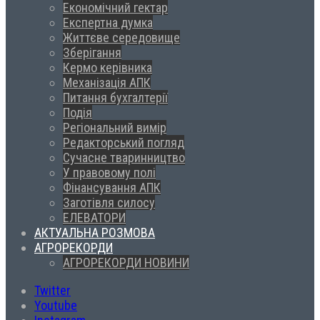
Економічний гектар
Експертна думка
Життєве середовище
Зберігання
Кермо керівника
Механізація АПК
Питання бухгалтерії
Подія
Регіональний вимір
Редакторський погляд
Сучасне тваринництво
У правовому полі
Фінансування АПК
Заготівля силосу
ЕЛЕВАТОРИ
АКТУАЛЬНА РОЗМОВА
АГРОРЕКОРДИ
АГРОРЕКОРДИ НОВИНИ
Twitter
Youtube