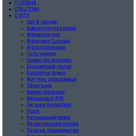
ГОЛОВНА
СПЕЦТЕМА
СТАТТІ
Ідеї & тренди
Інфраструктура ринку
Агромаркетинг
Агрономія Сьогодні
Агрострахування
Гість номера
Думки про важливе
Економічний гектар
Експертна думка
Життєве середовище
Зберігання
Кермо керівника
Механізація АПК
Питання бухгалтерії
Подія
Регіональний вимір
Редакторський погляд
Сучасне тваринництво