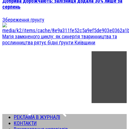
Добрива дорожчають: залізниця додала 30% лише за
серпень
Збереження грунту
Магія замкненого циклу: як синергія тваринництва та
рослинництва рятує бідні ґрунти Київщини
РЕКЛАМА В ЖУРНАЛІ
КОНТАКТИ