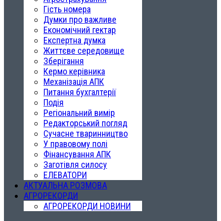
Гість номера
Думки про важливе
Економічний гектар
Експертна думка
Життєве середовище
Зберігання
Кермо керівника
Механізація АПК
Питання бухгалтерії
Подія
Регіональний вимір
Редакторський погляд
Сучасне тваринництво
У правовому полі
Фінансування АПК
Заготівля силосу
ЕЛЕВАТОРИ
АКТУАЛЬНА РОЗМОВА
АГРОРЕКОРДИ
АГРОРЕКОРДИ НОВИНИ