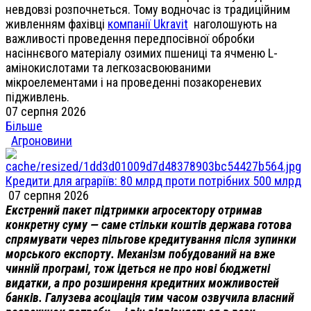
невдовзі розпочнеться. Тому водночас із традиційним
живленням фахівці
компанії Ukravit
наголошують на
важливості проведення передпосівної обробки
насіннєвого матеріалу озимих пшениці та ячменю L-
амінокислотами та легкозасвоюваними
мікроелементами і на проведенні позакореневих
підживлень.
07 серпня 2026
Більше
Агроновини
Кредити для аграріїв: 80 млрд проти потрібних 500 млрд
07 серпня 2026
Екстрений пакет підтримки агросектору отримав
конкретну суму — саме стільки коштів держава готова
спрямувати через пільгове кредитування після зупинки
морського експорту. Механізм побудований на вже
чинній програмі, тож ідеться не про нові бюджетні
видатки, а про розширення кредитних можливостей
банків. Галузева асоціація тим часом озвучила власний