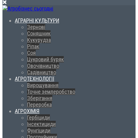
АГРАРНІ КУЛЬТУРИ
Зернові
Соняшник
Кукурудза
Ріпак
Соя
Цукровий буряк
Овочівництво
Садівництво
АГРОТЕХНОЛОГІЇ
Вирощування
Точне землеробство
Зберігання
Переробка
АГРОХІМІЯ
Гербіциди
Інсектициди
Фунгіциди
Протруйники