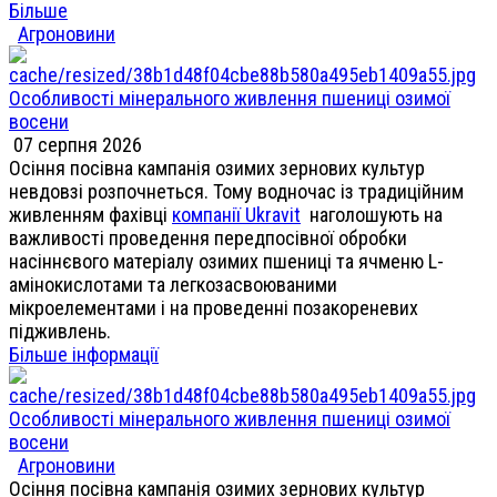
Більше
Агроновини
Особливості мінерального живлення пшениці озимої
восени
07 серпня 2026
Осіння посівна кампанія озимих зернових культур
невдовзі розпочнеться. Тому водночас із традиційним
живленням фахівці
компанії Ukravit
наголошують на
важливості проведення передпосівної обробки
насіннєвого матеріалу озимих пшениці та ячменю L-
амінокислотами та легкозасвоюваними
мікроелементами і на проведенні позакореневих
підживлень.
Більше інформації
Особливості мінерального живлення пшениці озимої
восени
Агроновини
Осіння посівна кампанія озимих зернових культур