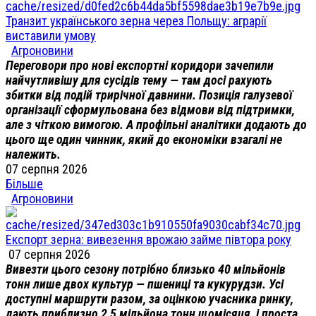
Транзит українського зерна через Польщу: аграрії
виставили умову
Агроновини
Переговори про нові експортні коридори зачепили
найчутливішу для сусідів тему — там досі рахують
збитки від подій трирічної давнини. Позиція галузевої
організації сформульована без відмови від підтримки,
але з чіткою вимогою. А профільні аналітики додають до
цього ще один чинник, який до економіки взагалі не
належить.
07 серпня 2026
Більше
Агроновини
Експорт зерна: вивезення врожаю займе півтора року
07 серпня 2026
Вивезти цього сезону потрібно близько 40 мільйонів
тонн лише двох культур — пшениці та кукурудзи. Усі
доступні маршрути разом, за оцінкою учасника ринку,
дають приблизно 2,5 мільйона тонн щомісяця, і проста