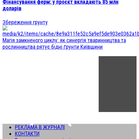
Фінансування ферм: у проєкт вкладають 85 млн
доларів
Збереження грунту
Магія замкненого циклу: як синергія тваринництва та
рослинництва рятує бідні ґрунти Київщини
РЕКЛАМА В ЖУРНАЛІ
КОНТАКТИ