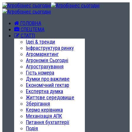
ГОЛОВНА
СПЕЦТЕМА
СТАТТІ
Ідеї & тренди
Інфраструктура ринку
Агромаркетинг
Агрономія Сьогодні
Агрострахування
Гість номера
Думки про важливе
Економічний гектар
Експертна думка
Життєве середовище
Зберігання
Кермо керівника
Механізація АПК
Питання бухгалтерії
Подія