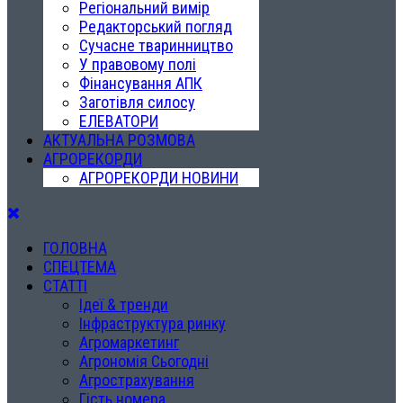
Регіональний вимір
Редакторський погляд
Сучасне тваринництво
У правовому полі
Фінансування АПК
Заготівля силосу
ЕЛЕВАТОРИ
АКТУАЛЬНА РОЗМОВА
АГРОРЕКОРДИ
АГРОРЕКОРДИ НОВИНИ
ГОЛОВНА
СПЕЦТЕМА
СТАТТІ
Ідеї & тренди
Інфраструктура ринку
Агромаркетинг
Агрономія Сьогодні
Агрострахування
Гість номера