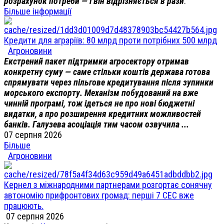
розрахунок потреби — і він відрізняється в рази
.
Більше інформації
Кредити для аграріїв: 80 млрд проти потрібних 500 млрд
Агроновини
Екстрений пакет підтримки агросектору отримав
конкретну суму — саме стільки коштів держава готова
спрямувати через пільгове кредитування після зупинки
морського експорту. Механізм побудований на вже
чинній програмі, тож ідеться не про нові бюджетні
видатки, а про розширення кредитних можливостей
банків. Галузева асоціація тим часом озвучила ...
07 серпня 2026
Більше
Агроновини
Кернел з міжнародними партнерами розгортає сонячну
автономію прифронтових громад: перші 7 СЕС вже
працюють.
07 серпня 2026