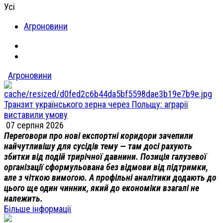
Усі
Агроновини
Агроновини
Транзит українського зерна через Польщу: аграрії
виставили умову
07 серпня 2026
Переговори про нові експортні коридори зачепили
найчутливішу для сусідів тему — там досі рахують
збитки від подій трирічної давнини. Позиція галузевої
організації сформульована без відмови від підтримки,
але з чіткою вимогою. А профільні аналітики додають до
цього ще один чинник, який до економіки взагалі не
належить.
Більше інформації