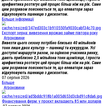
арифметика розтягує цей процес більш ніж на рік. Саме
цим розривом пояснюється те, що елеватори зараз
відкуповують пшеницю з дисконтом.
Більше інформації
Експорт зерна: вивезення врожаю займе півтора року
Агроновини
Вивезти цього сезону потрібно близько 40 мільйонів
тонн лише двох культур — пшениці та кукурудзи. Усі
доступні маршрути разом, за оцінкою учасника ринку,
дають приблизно 2,5 мільйона тонн щомісяця, і проста
арифметика розтягує цей процес більш ніж на рік. Саме
цим розривом пояснюється те, що елеватори зараз
відкуповують пшеницю з дисконтом.
07 серпня 2026
Більше
Агроновини
Фінансування ферм: у проєкт вкладають 85 млн доларів