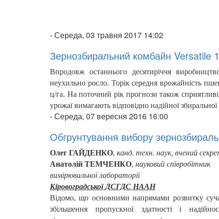
-
Середа, 03 травня 2017 14:02
Зернозбиральний комбайн Versatile 
Впродовж останнього десятиріччя виробництв
неухильно росло. Торік середня врожайність пше
ц/га. На поточний рік прогнози також сприятливі
урожаї вимагають відповідно надійної збиральної 
-
Середа, 07 вересня 2016 16:00
Обгрунтування вибору зернозбираль
Олег ГАЙДЕНКО
,
канд. техн. наук, вчений секр
Анатолій ТЕМЧЕНКО
,
науковий співробітник
вимірювальної лабораторії
Кіровоградської ДСГДС НААН
Відомо, що основними напрямами розвитку суча
збільшення пропускної здатності і надійно