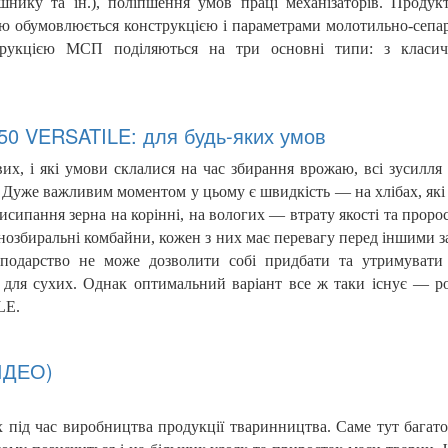
яшнику та ін.), поліпшення умов праці механізаторів. Продук
ою обумовлюється конструкцією і параметрами молотильно-сепа
трукцією МСП поділяються на три основні типи: з класи
0 VERSATILE: для будь-яких умов
их, і які умови склалися на час збирання врожаю, всі зусилля 
я. Дуже важливим моментом у цьому є швидкість — на хлібах, які
исипання зерна на корінні, на вологих — втрату якості та проро
рнозбиральні комбайни, кожен з них має перевагу перед іншими з
сподарство не може дозволити собі придбати та утримувати
у для сухих. Однак оптимальний варіант все ж таки існує — р
LE.
ВІДЕО)
 під час виробництва продукції тваринництва. Саме тут багат