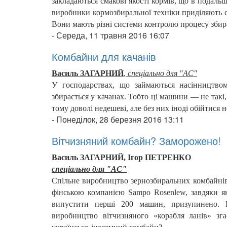
закладаються смакові якості кормів, що в подаль
виробники кормозбиральної техніки приділяють с
Вони мають різні системи контролю процесу збир
-
Середа, 11 травня 2016 16:07
Комбайни для качанів
Василь ЗАГАРНИЙ
,
спеціально для "АС"
У господарствах, що займаються насінництвом
збирається у качанах. Тобто ці машини — не такі
тому доволі недешеві, але без них іноді обійтися
-
Понеділок, 28 березня 2016 13:11
Вітчизняний комбайн? Заморожено!
Василь ЗАГАРНИЙ,
Ігор ПЕТРЕНКО
спеціально для "АС"
Спільне виробництво зернозбиральних комбайнів
фінською компанією Sampo Rosenlew, завдяки я
випустити перші 200 машин, призупинено. 
виробництво вітчизняного «корабля ланів» зг