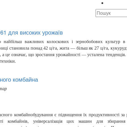
161 для високих урожаїв
о найбільш важливих колоскових і зернобобових культур в 
ниці становила понад 42 ц/га, жита — більш як 27 ц/га, кукуру
, а це означає, що зростання урожайності — усталена тенденція.
техніки.
ного комбайна
етар
сного комбайнобудування є підвищення їх продуктивності за 
сті комбайнів, універсалізація цих машин для збирання