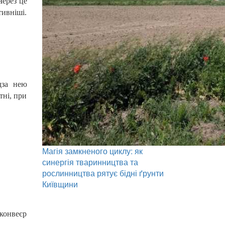
Через це
тивніші.
дза нею
тні, при
Магія замкненого циклу: як
синергія тваринництва та
рослинництва рятує бідні ґрунти
Київщини
конвеєр