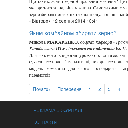
Що таке класний зернозбиральний комбайн? Це 
яка, до того ж, надійна у жнива. Саме такими є м
зернозбиральної техніки як найпопулярніші і найб
-
Вівторок, 12 серпня 2014 13:41
Яким комбайном збирати зерно?
Микола МАКАРЕНКО
,
доцент кафедри «Тракто
Харківського НТУ сільського господарства
ім. П
Для якісного збирання урожаю в оптимальні 
сучасні технології та мати відповідні технічні 
модель комбайна для свого господарства, аг
параметрів.
Початок
Попередня
1
2
3
4
РЕКЛАМА В ЖУРНАЛІ
КОНТАКТИ