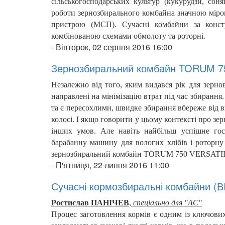
сільськогосподарських культур (кукурудзи, сон
роботи зернозбирального комбайна значною мір
пристрою (МСП). Сучасні комбайни за конс
комбінованою схемами обмолоту та роторні.
-
Вівторок, 02 серпня 2016 16:00
Зернозбиральний комбайн TORUM 75
Незалежно від того, яким видався рік для зернов
направлені на мінімізацію втрат під час збиранн
та є пересохлими, швидке збирання вбереже від в
колосі.
І якщо говорити у цьому контексті про зе
інших умов. Але навіть найбільш успішне го
барабанну машину для вологих хлібів і роторн
зернозбиральний комбайн TORUM 750 VERSATI
-
П'ятниця, 22 липня 2016 11:00
Сучасні кормозбиральні комбайни (
Ростислав ПАНІЧЕВ
,
спеціально для "АС"
Процес заготовлення кормів є одним із ключових