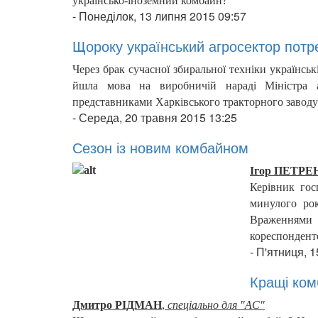
українсько-іноземний комбайн?
-
Понеділок, 13 липня 2015 09:57
Щороку український агросектор потр
Через брак сучасної збиральної техніки українсь
йшла мова на виробничій нараді Міністра а
представниками Харківського тракторного заводу 
-
Середа, 20 травня 2015 13:25
Сезон із новим комбайном
Ігор ПЕТР
Керівник гос
минулого ро
Враженнями
кореспондент
-
П'ятниця, 1
Кращі ком
Дмитро РІДМАН
,
спеціально для "АС"