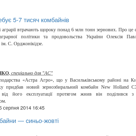
ебує 5-7 тисяч комбайнів
кі аграрії втрачають щороку понад 6 млн тонн зернових. Про це 
грарної політики та продовольства України Олексія Пав
ім. С. Орджонікідзе.
ЕНКО
,
спеціально для "АС"
подарства «Астра Агро», що у Васильківському районі на Ки
ку придбав новий зернозбиральний комбайн New Holland C
 від його експлуатації протягом жнив він поділився 
ом.
5 серпня 2014 16:45
байни — cиньо-жовті