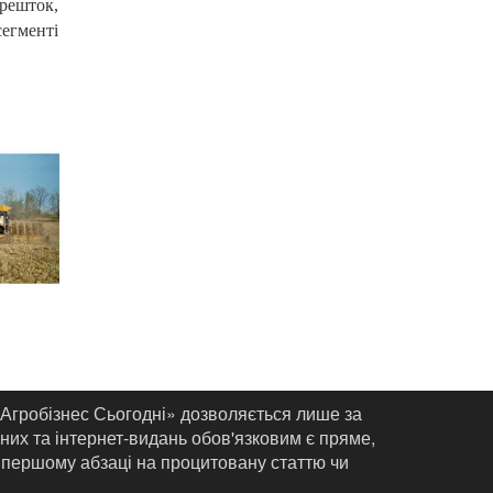
решток,
сегменті
«Агробізнес Сьогодні» дозволяється лише за
них та інтернет-видань обов'язковим є пряме,
 першому абзаці на процитовану статтю чи