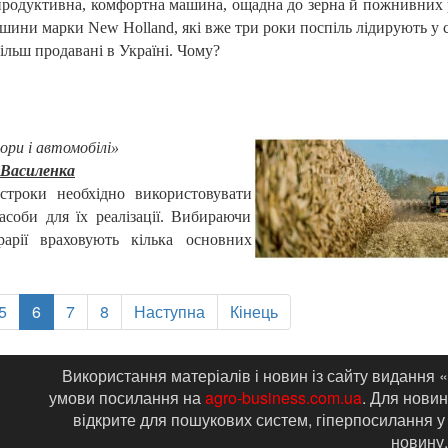
продуктивна, комфортна машина, ощадна до зерна й пожнивних 
ашини марки New Holland, які вже три роки поспіль лідирують у 
ільш продавані в Україні. Чому?
ри і автомобілі»
. Василенка
строки необхідно використовувати
засоби для їх реалізації. Вибираючи
рарії враховують кілька основних
5
6
7
8
Наступна
Кінець
Використання матеріалів і новин із сайту видання 
умови посилання на
agro-business.com.ua
. Для новин
відкрите для пошукових систем, гіперпосилання у
новину.