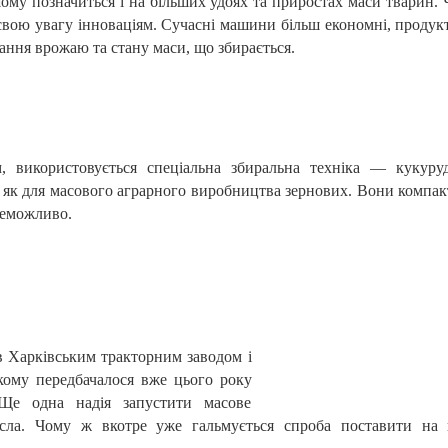
шому позначиться і на більших удоях та приростах маси тварин. 
вою увагу інноваціям. Сучасні машини більш економні, продук
ання врожаю та стану маси, що збирається.
, використовується спеціальна збиральна техніка — кукуру
, як для масового аграрного виробництва зернових. Вони компак
 неможливо.
 Харківським тракторним заводом і
кому передбачалося вже цього року
Ще одна надія запустити масове
асла. Чому ж вкотре уже гальмується спроба поставити на 