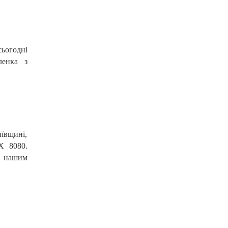
сьогодні
ленка з
ївщині,
X 8080.
з нашим