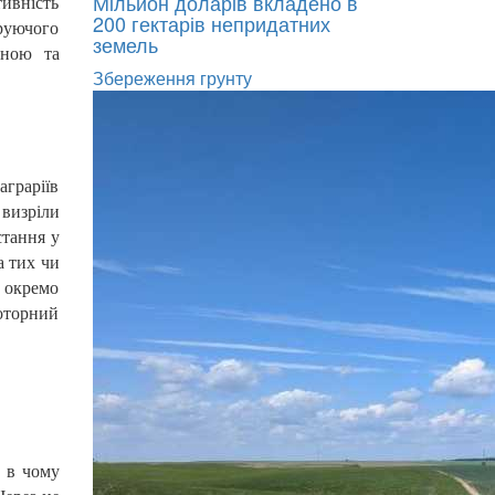
Мільйон доларів вкладено в
тивність
200 гектарів непридатних
руючого
земель
чною та
Збереження грунту
аграріїв
 визріли
стання у
а тих чи
 окремо
оторний
о в чому