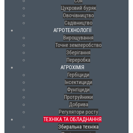
Соя
Цукровий буряк
Овочівництво
Садівництво
АГРОТЕХНОЛОГІЇ
Вирощування
Точне землеробство
Зберігання
Переробка
АГРОХІМІЯ
Гербіциди
Інсектициди
Фунгіциди
Протруйники
Добрива
Регулятори росту
ТЕХНІКА ТА ОБЛАДНАННЯ
Збиральна техніка