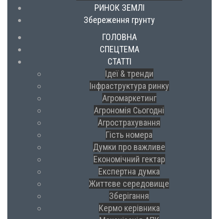
РИНОК ЗЕМЛІ
Збереження грунту
ГОЛОВНА
СПЕЦТЕМА
СТАТТІ
Ідеї & тренди
Інфраструктура ринку
Агромаркетинг
Агрономія Сьогодні
Агрострахування
Гість номера
Думки про важливе
Економічний гектар
Експертна думка
Життєве середовище
Зберігання
Кермо керівника