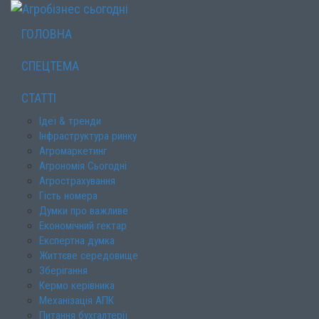
ГОЛОВНА
СПЕЦТЕМА
СТАТТІ
Ідеї & тренди
Інфраструктура ринку
Агромаркетинг
Агрономія Сьогодні
Агрострахування
Гість номера
Думки про важливе
Економічний гектар
Експертна думка
Життєве середовище
Зберігання
Кермо керівника
Механізація АПК
Питання бухгалтерії