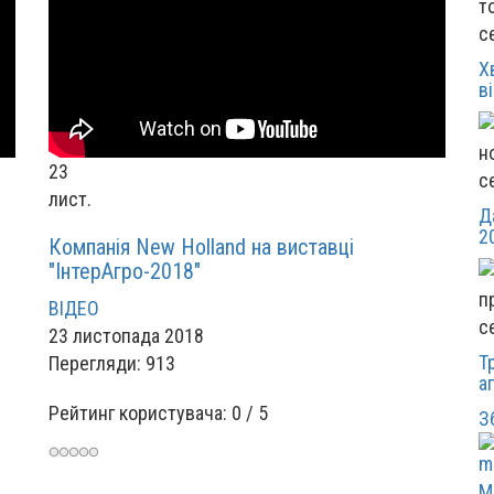
с
Х
в
23
с
лист.
Д
2
Компанія New Holland на виставці
"ІнтерАгро-2018"
ВІДЕО
с
23 листопада 2018
Т
Перегляди: 913
а
Рейтинг користувача:
0
/
5
З
М