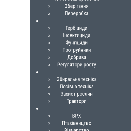
Зберігання
Переробка
Гербіциди
Інсектициди
Фунгіциди
Протруйники
Добрива
Регулятори росту
Збиральна техніка
Посівна техніка
Захист рослин
Трактори
ВРХ
Птахівництво
Вівчарство