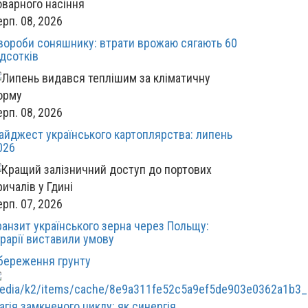
ерп. 08, 2026
вороби соняшнику: втрати врожаю сягають 60
ідсотків
ерп. 08, 2026
айджест українського картоплярства: липень
026
ерп. 07, 2026
ранзит українського зерна через Польщу:
грарії виставили умову
береження грунту
агія замкненого циклу: як синергія