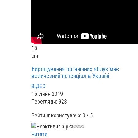
15
січ.
Вирощування органічних яблук має
величезний потенціал в Україні
ВІДЕО
15 січня 2019
Перегляди: 923
Рейтинг користувача:
0
/
5
Читати