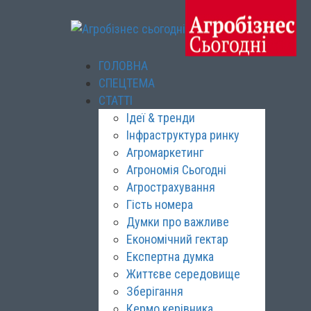
ГОЛОВНА
СПЕЦТЕМА
СТАТТІ
Ідеї & тренди
Інфраструктура ринку
Агромаркетинг
Агрономія Сьогодні
Агрострахування
Гість номера
Думки про важливе
Економічний гектар
Експертна думка
Життєве середовище
Зберігання
Кермо керівника