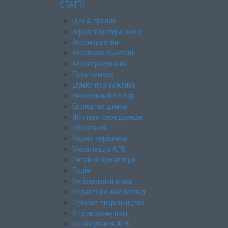
СТАТТІ
Ідеї & тренди
Інфраструктура ринку
Агромаркетинг
Агрономія Сьогодні
Агрострахування
Гість номера
Думки про важливе
Економічний гектар
Експертна думка
Життєве середовище
Зберігання
Кермо керівника
Механізація АПК
Питання бухгалтерії
Подія
Регіональний вимір
Редакторський погляд
Сучасне тваринництво
У правовому полі
Фінансування АПК