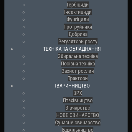
Гербіциди
Інсектициди
Фунгіциди
Протруйники
Добрива
Регулятори росту
ТЕХНІКА ТА ОБЛАДНАННЯ
Збиральна техніка
Посівна техніка
Захист рослин
Трактори
ТВАРИННИЦТВО
ВРХ
Птахівництво
Вівчарство
НОВЕ СВИНАРСТВО
Сучасне свинарство
Бджільництво