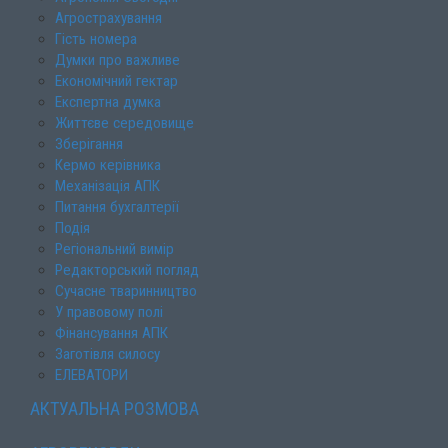
Агрострахування
Гість номера
Думки про важливе
Економічний гектар
Експертна думка
Життєве середовище
Зберігання
Кермо керівника
Механізація АПК
Питання бухгалтерії
Подія
Регіональний вимір
Редакторський погляд
Сучасне тваринництво
У правовому полі
Фінансування АПК
Заготівля силосу
ЕЛЕВАТОРИ
АКТУАЛЬНА РОЗМОВА