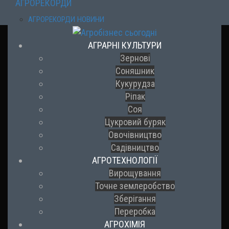
АГРОРЕКОРДИ
АГРОРЕКОРДИ НОВИНИ
АГРАРНІ КУЛЬТУРИ
Зернові
Соняшник
Кукурудза
Ріпак
Соя
Цукровий буряк
Овочівництво
Садівництво
АГРОТЕХНОЛОГІЇ
Вирощування
Точне землеробство
Зберігання
Переробка
АГРОХІМІЯ