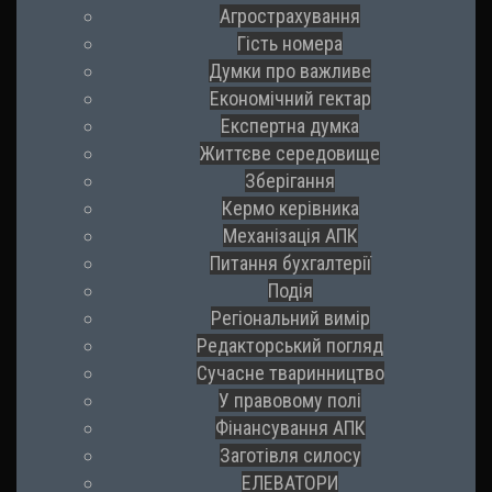
Агрострахування
Гість номера
Думки про важливе
Економічний гектар
Експертна думка
Життєве середовище
Зберігання
Кермо керівника
Механізація АПК
Питання бухгалтерії
Подія
Регіональний вимір
Редакторський погляд
Сучасне тваринництво
У правовому полі
Фінансування АПК
Заготівля силосу
ЕЛЕВАТОРИ