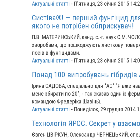
Актуальні статті
-
П'ятниця, 23 січня 2015 14:
Систіва®! — перший фунгіцид дл
якого не потрібен обприскувач!
П.В. МАТЕРИНСЬКИЙ, канд. с.-г. наук С.М. ЧОЛ
хворобами, що пошкоджують листкову повер
посівів фунгіцидами.
Актуальні статті
-
П'ятниця, 23 січня 2015 14:
Понад 100 випробувань гібридів
Ірина САДОВА, спеціально для "АС" "Я вже нав
мене збирати по 20", - так сказав один із фе
командою Фредеріка Шавіньї.
Актуальні статті
-
Понеділок, 29 грудня 2014 1
Технологія ЯРОС. Секрет у взаємо
Євген ЦВІРКУН, Олександр ЧЕРНЕЦЬКИЙ, спеці