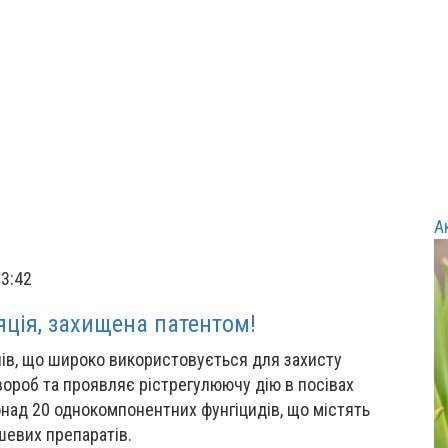
А
13:42
яція, захищена патентом!
лів, що широко використовується для захисту
вороб та проявляє рістрегулюючу дію в посівах
понад 20 однокомпонентних фунгіцидів, що містять
шевих препаратів.