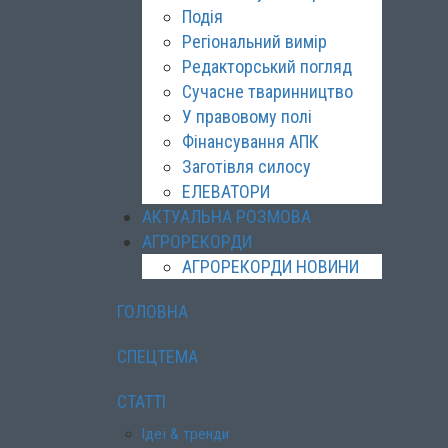
Подія
Регіональний вимір
Редакторський погляд
Сучасне тваринництво
У правовому полі
Фінансування АПК
Заготівля силосу
ЕЛЕВАТОРИ
АКТУАЛЬНА РОЗМОВА
АГРОРЕКОРДИ
АГРОРЕКОРДИ НОВИНИ
ГОЛОВНА
СПЕЦТЕМА
СТАТТІ
Ідеї & тренди