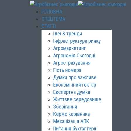
ГОЛОВНА
СПЕЦТЕМА
СТАТТІ
Ідеї & тренди
Інфраструктура ринку
Агромаркетинг
Агрономія Сьогодні
Агрострахування
Гість номера
Думки про важливе
Економічний гектар
Експертна думка
Життєве середовище
Зберігання
Кермо керівника
Механізація АПК
Питання бухгалтерії