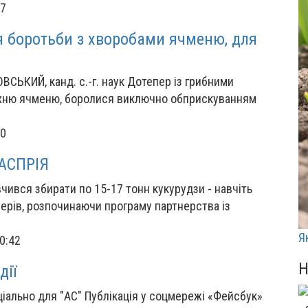
27
я боротьби з хворобами ячменю, для
ОВСЬКИЙ, канд. с.-г. наук Дотепер із грибними
хню ячменю, боролися виключно обприскуванням
00
 АСПРІЯ
чився збирати по 15-17 тонн кукурудзи - навчіть
рмерів, розпочинаючи програму партнерства із
Я
0:42
дії
ально для "АС" Публікація у соцмережі «Фейсбук»