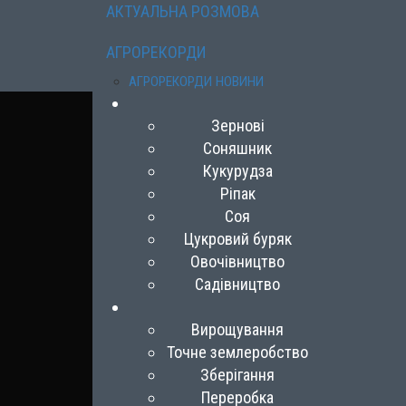
АКТУАЛЬНА РОЗМОВА
АГРОРЕКОРДИ
АГРОРЕКОРДИ НОВИНИ
Зернові
Соняшник
Кукурудза
Ріпак
Соя
Цукровий буряк
Овочівництво
Садівництво
Вирощування
Точне землеробство
Зберігання
Переробка