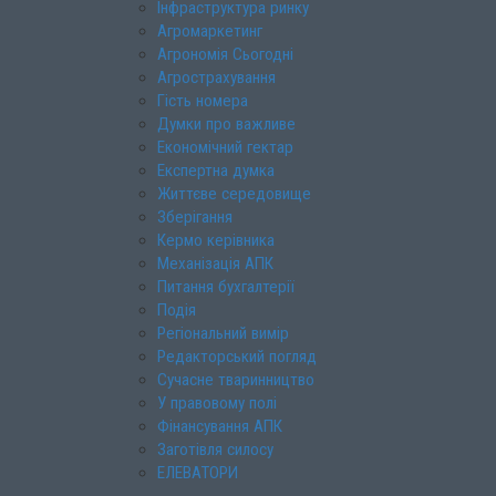
Інфраструктура ринку
Агромаркетинг
Агрономія Сьогодні
Агрострахування
Гість номера
Думки про важливе
Економічний гектар
Експертна думка
Життєве середовище
Зберігання
Кермо керівника
Механізація АПК
Питання бухгалтерії
Подія
Регіональний вимір
Редакторський погляд
Сучасне тваринництво
У правовому полі
Фінансування АПК
Заготівля силосу
ЕЛЕВАТОРИ