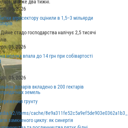
ерп. 05, 2026
битки агросектору оцінили в 1,5–3 мільярди
оларів
ерп. 05, 2026
іна молока впала до 14 грн при собівартості
3
ерп. 05, 2026
ільйон доларів вкладено в 200 гектарів
епридатних земель
береження грунту
агія замкненого циклу: як синергія
варинництва та рослинництва рятує бідні