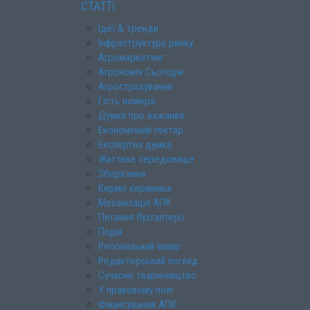
СТАТТІ
Ідеї & тренди
Інфраструктура ринку
Агромаркетинг
Агрономія Сьогодні
Агрострахування
Гість номера
Думки про важливе
Економічний гектар
Експертна думка
Життєве середовище
Зберігання
Кермо керівника
Механізація АПК
Питання бухгалтерії
Подія
Регіональний вимір
Редакторський погляд
Сучасне тваринництво
У правовому полі
Фінансування АПК