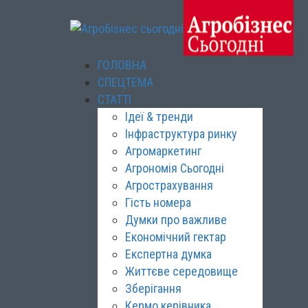
ГОЛОВНА
СПЕЦТЕМА
СТАТТІ
Ідеї & тренди
Інфраструктура ринку
Агромаркетинг
Агрономія Сьогодні
Агрострахування
Гість номера
Думки про важливе
Економічний гектар
Експертна думка
Життєве середовище
Зберігання
Кермо керівника