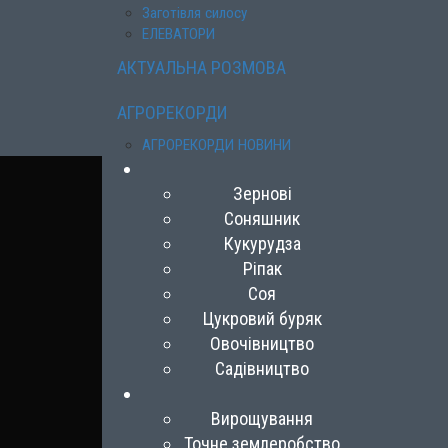
Заготівля силосу
ЕЛЕВАТОРИ
АКТУАЛЬНА РОЗМОВА
АГРОРЕКОРДИ
АГРОРЕКОРДИ НОВИНИ
Зернові
Соняшник
Кукурудза
Ріпак
Соя
Цукровий буряк
Овочівництво
Садівництво
Вирощування
Точне землеробство