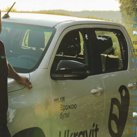
с
З
д
с
Ц
1
с
М
н
З
М
т