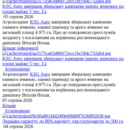
KSG Agro завершив збиральну кампанію ранніх зернових на
площі майже 5 тис. Га
05 серпня 2026
Агрохолдинг
KSG Agro
завершив збиральну кампанію
озимого ячменю, озимої пшениці та ярого ячменю на
загальній площі 4 975 га. Про це повідомила пресслужба
холдингу з посиланням на керівника рослинницького
дивізіону Віталія Нехая.
Більше інформації
KSG Agro завершив збиральну кампанію ранніх зернових на
площі майже 5 тис. Га
Агроновини
Агрохолдинг
KSG Agro
завершив збиральну кампанію
озимого ячменю, озимої пшениці та ярого ячменю на
загальній площі 4 975 га. Про це повідомила пресслужба
холдингу з посиланням на керівника рослинницького
дивізіону Віталія Нехая.
05 серпня 2026
Більше
Агроновини
Держава гарантує до 80% кредиту для господарств до 500 га
04 серпня 2026