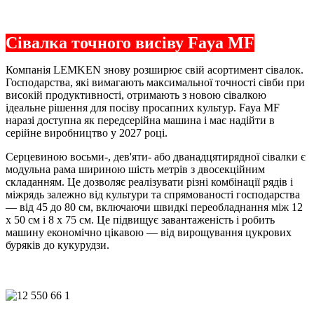
Сівалка точного висіву Faya MF
Компанія LEMKEN знову розширює свій асортимент сівалок.
Господарства, які вимагають максимальної точності сівби при
високій продуктивності, отримають з новою сівалкою
ідеальне рішення для посіву просапних культур. Faya MF
наразі доступна як передсерійна машина і має надійти в
серійне виробництво у 2027 році.
Серцевиною восьми-, дев'яти- або дванадцятирядної сівалки є
модульна рама шириною шість метрів з двосекційним
складанням. Це дозволяє реалізувати різні комбінації рядів і
міжрядь залежно від культури та спрямованості господарства
— від 45 до 80 см, включаючи швидкі переобладнання між 12
x 50 см і 8 x 75 см. Це підвищує завантаженість і робить
машину економічно цікавою — від вирощування цукрових
буряків до кукурудзи.