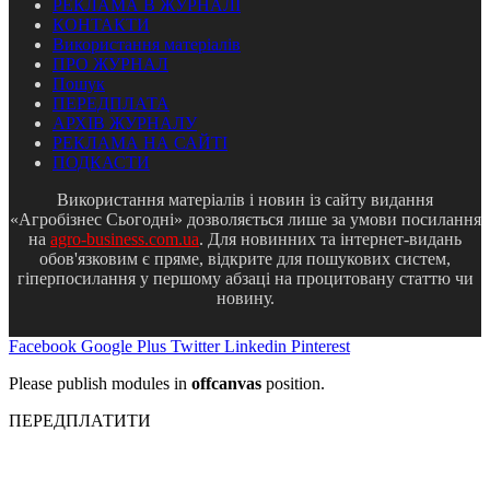
РЕКЛАМА В ЖУРНАЛІ
КОНТАКТИ
Використання матеріалів
ПРО ЖУРНАЛ
Пошук
ПЕРЕДПЛАТА
АРХІВ ЖУРНАЛУ
РЕКЛАМА НА САЙТІ
ПОДКАСТИ
Використання матеріалів і новин із сайту видання
«Агробізнес Сьогодні» дозволяється лише за умови посилання
на
agro-business.com.ua
. Для новинних та інтернет-видань
обов'язковим є пряме, відкрите для пошукових систем,
гіперпосилання у першому абзаці на процитовану статтю чи
новину.
Facebook
Google Plus
Twitter
Linkedin
Pinterest
Please publish modules in
offcanvas
position.
ПЕРЕДПЛАТИТИ