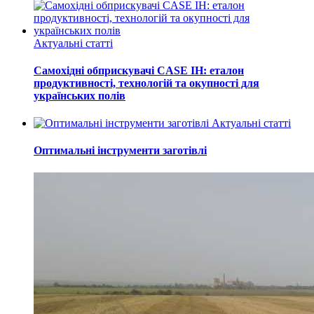
Актуальні статті
Самохідні обприскувачі CASE IH: еталон
продуктивності, технологій та окупності для
українських полів
Актуальні статті
Оптимальні інструменти заготівлі