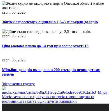
серп. 05, 2026
Збитки агросектору оцінили в 1,5–3 мільярди доларів
серп. 05, 2026
Ціна молока впала до 14 грн при собівартості 13
серп. 05, 2026
Мільйон доларів вкладено в 200 гектарів непридатних
земель
Збереження грунту
Магія замкненого циклу: як синергія тваринництва та
рослинництва рятує бідні ґрунти Київщини