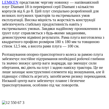
LEMKEN
представляє чергову новинку — напівнавісний
плуг Diamant 18 із перевіреної серії Diamant з кількістю
корпусів від 6 до 8. Цей плуг спеціально розроблений для
великих потужних тракторів та екстремальних умов
експлуатації. Висока міцність та жорсткість конструкції
забезпечують стабільну продуктивність навіть у
екстремальних умовах. Завдяки надійному проникненню в
ґрунт плуг справляється з будь-якими завданнями,
демонструючи відмінні результати. Рама плуга виготовлена з
квадратного профілю розміром 180 x 180 мм та товщиною
стінок 12,5 мм, а висота рами плуга — 100 см.
Розташування опорно-транспортного колеса за рамою плуга
забезпечує постійне підтримання необхідної робочої глибини
та значно знижує центр ваги знаряддя, що зменшує сили
обертання, які діють на плуг і задню навіску трактора. Це не
лише захищає конструктивні елементи від зношування, але й
підвищує стійкість агрегату, запобігаючи ризику перекидання.
Низький центр ваги забезпечує плавне і безпечне
транспортування, особливо під час поворотів.