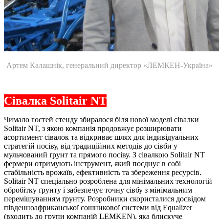
Артем Калашнік, генеральний директор «ЛЕМКЕН-Україна»
Сівалка Solitair NT
Чимало гостей стенду збиралося біля нової моделі сівалки
Solitair NT, з якою компанія продовжує розширювати
асортимент сівалок та відкриває шлях для індивідуальних
стратегій посіву, від традиційних методів до сівби у
мульчований ґрунт та прямого посіву. З сівалкою Solitair NT
фермери отримують інструмент, який поєднує в собі
стабільність врожаїв, ефективність та збереження ресурсів.
Solitair NT спеціально розроблена для мінімальних технологій
обробітку ґрунту і забезпечує точну сівбу з мінімальним
перемішуванням ґрунту. Розробники скористалися досвідом
південноафриканської сошникової системи від Equalizer
(входить до групи компаній LEMKEN), яка блискуче