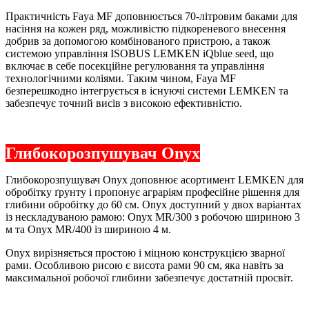
Практичність Faya MF доповнюється 70-літровим баками для
насіння на кожен ряд, можливістю підкореневого внесення
добрив за допомогою комбінованого пристрою, а також
системою управління ISOBUS LEMKEN iQblue seed, що
включає в себе посекційне регулювання та управління
технологічними коліями. Таким чином, Faya MF
безперешкодно інтегрується в існуючі системи LEMKEN та
забезпечує точний висів з високою ефективністю.
Глибокорозпушувач Onyx
Глибокорозпушувач Onyx доповнює асортимент LEMKEN для
обробітку ґрунту і пропонує аграріям професійне рішення для
глибини обробітку до 60 см. Onyx доступний у двох варіантах
із нескладуваною рамою: Onyx MR/300 з робочою шириною 3
м та Onyx MR/400 із шириною 4 м.
Onyx вирізняється простою і міцною конструкцією зварної
рами. Особливою рисою є висота рами 90 см, яка навіть за
максимальної робочої глибини забезпечує достатній просвіт.