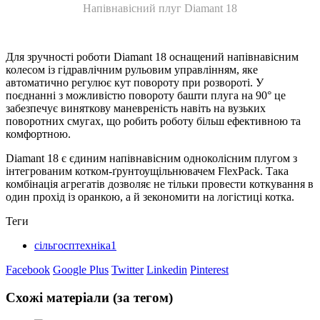
Напівнавісний плуг Diamant 18
Для зручності роботи Diamant 18 оснащений напівнавісним
колесом із гідравлічним рульовим управлінням, яке
автоматично регулює кут повороту при розвороті. У
поєднанні з можливістю повороту башти плуга на 90° це
забезпечує виняткову маневреність навіть на вузьких
поворотних смугах, що робить роботу більш ефективною та
комфортною.
Diamant 18 є єдиним напівнавісним одноколісним плугом з
інтегрованим котком-ґрунтоущільнювачем FlexPack. Така
комбінація агрегатів дозволяє не тільки провести коткування в
один прохід із оранкою, а й зекономити на логістиці котка.
Теги
сільгосптехніка1
Facebook
Google Plus
Twitter
Linkedin
Pinterest
Схожі матеріали (за тегом)