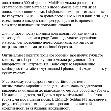
додаткового 500-літрового MultiHub можна розширити
стратегію висіву: матеріал з нього можна висівати як за
допомогою сошників так і відбивальними пластинами — все
це керується ISOBUS за допомогою LEMKEN iQblue drill. Для
ефективного використання ресурсів для всіх процесів
можливе відключення половини сівалки.
Для прямого посіву цікавим додатковим обладнанням є
зіркоподібні очисники ряду. Вони відсувають органічний
матеріал безпосередньо перед сошником, мінімізують
потрапляння соломи до посівної борозни.
Оптимальне закриття посівної борозни забезпечує зубчасте
колесо, тиск і кут нахилу якого можна регулювати без
використання інструментів. Воно сприяє відновленню
капілярності та забезпечує швидкі і рівномірні сходи, навіть у
сухих умовах.
У сільському господарстві ми постійно прагнемо
оптимізувати виробничі процеси, максимально адаптуючи
використання машин до відповідних методів обробітку ґрунту.
Незалежно від того, чи йдеться про мінімальний обробіток
ґрунту, чи про прямий посів, LEMKEN Solitair NT забезпечує
ресурсозберігаюче вирощування рослин при високій
ефективності та стабільній врожайності.