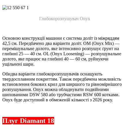
Глибокорозпушувач Onyx
Основою конструкції машини є система доліт із міжряддям
42,5 см. Передбачено два варіанти доліт. OM (Onyx Mix) —
перемішувальне долото, яке інтенсивно розпушує ґрунт на
глибині 25 — 40 см. OL (Onyx Loosening) — розпушувальне
долото, яке працює на глибині 40 — 60 см, руйнуючи
ущільнені шари.
Обидва варіанти глибокорозпушувачів оснащують
твердосплавним покриттям. Також передбачена можливість
встановлення бокових крил для ширшого та рівномірнішого
розпушування. Onyx можна обладнувати подвійними
шипованими DSW 580 або трубчастими RSW 600 котками.
Onyx буде доступний в обмеженій кількості з 2026 року.
Плуг Diamant 18