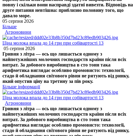
повну і скільки вони насправді здатні вивезти. Відповідь на
друге питання невтішна: приблизно половину того, що
давало море.
05 серпня 2026
Більше
Агроновини
Ціна молока впала до 14 грн при собівартості 13
05 серпня 2026
Гривня з літра — ось що лишається одному з
найпотужніших молочних господарств країни після всіх
витрат. За добового виробництва в сто тонн така
арифметика виглядає особливо промовисто: технології,
стадо й обладнання світового рівня не рятують від ринку,
який опустив ціну на третину за пів року.
Більше інформації
Ціна молока впала до 14 грн при собівартості 13
Агроновини
Гривня з літра — ось що лишається одному з
найпотужніших молочних господарств країни після всіх
витрат. За добового виробництва в сто тонн така
арифметика виглядає особливо промовисто: технології,
стадо й обладнання світового рівня не рятують від ринку,
який опустив ціну на третину за пів року.