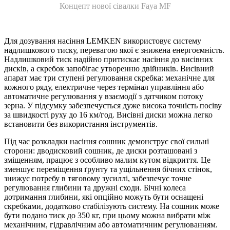
Концепт нової сівалки Faya MF
Для дозування насіння LEMKEN використовує систему
надлишкового тиску, перевагою якої є знижена енергоємність.
Надлишковий тиск надійно притискає насіння до висівних
дисків, а скребок запобігає утворенню двійників. Висівний
апарат має три ступені регулювання скребка: механічне для
кожного ряду, електричне через термінал управління або
автоматичне регулювання у взаємодії з датчиком потоку
зерна. У підсумку забезпечується дуже висока точність посіву
за швидкості руху до 16 км/год. Висівні диски можна легко
встановити без використання інструментів.
Під час розкладки насіння сошник демонструє свої сильні
сторони: дводисковий сошник, де диски розташовані з
зміщенням, працює з особливо малим кутом відкриття. Це
зменшує переміщення ґрунту та ущільнення бічних стінок,
знижує потребу в тяговому зусиллі, забезпечує точне
регулювання глибини та дружні сходи. Бічні колеса
дотримання глибини, які опційно можуть бути оснащені
скребками, додатково стабілізують систему. На сошник може
бути подано тиск до 350 кг, при цьому можна вибрати між
механічним, гідравлічним або автоматичним регулюванням.