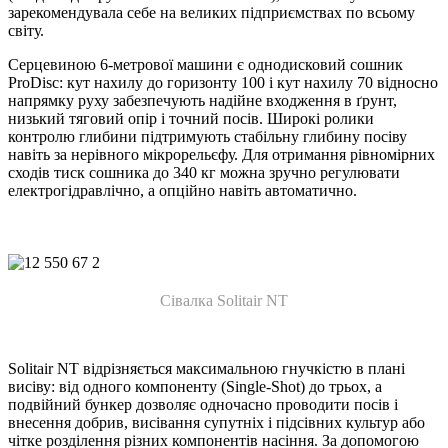
зарекомендувала себе на великих підприємствах по всьому
світу.
Серцевиною 6-метрової машини є однодисковий сошник
ProDisc: кут нахилу до горизонту 100 і кут нахилу 70 відносно
напрямку руху забезпечують надійне входження в ґрунт,
низький тяговий опір і точний посів. Широкі ролики
контролю глибини підтримують стабільну глибину посіву
навіть за нерівного мікрорельєфу. Для отримання рівномірних
сходів тиск сошника до 340 кг можна зручно регулювати
електрогідравлічно, а опційно навіть автоматично.
Сівалка Solitair NT
Solitair NT відрізняється максимальною гнучкістю в плані
висіву: від одного компоненту (Single-Shot) до трьох, а
подвійний бункер дозволяє одночасно проводити посів і
внесення добрив, висівання супутніх і підсівних культур або
чітке розділення різних компонентів насіння. За допомогою