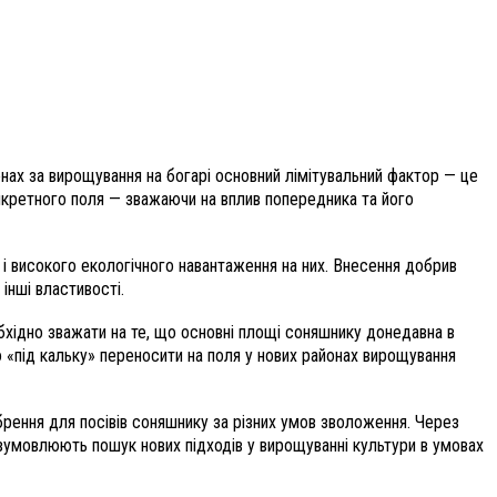
ах за вирощування на богарі основний лімітувальний фактор — це
кретного поля — зважаючи на вплив попередника та його
 і високого екологічного навантаження на них. Внесення добрив
інші властивості.
обхідно зважати на те, що основні площі соняшнику донедавна в
о «під кальку» переносити на поля у нових районах вирощування
рення для посівів соняшнику за різних умов зволоження. Через
 зумовлюють пошук нових підходів у вирощуванні культури в умовах