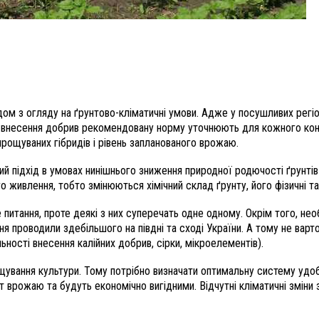
 з огляду на ґрунтово-кліматичні умови. Адже у посушливих регіон
і внесення добрив рекомендовану норму уточнюють для кожного кон
ирощуваних гібридів і рівень запланованого врожаю.
ий підхід в умовах нинішнього зниження природної родючості ґрунтів
 живлення, тобто змінюються хімічний склад ґрунту, його фізичні та 
питання, проте деякі з них суперечать одне одному. Окрім того, не
я проводили здебільшого на півдні та сході України. А тому не варт
ності внесення калійних добрив, сірки, мікроелементів).
щування культури. Тому потрібно визначати оптимальну систему удоб
т врожаю та будуть економічно вигідними. Відчутні кліматичні зміни