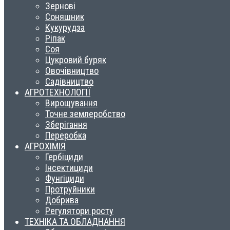
Зернові
Соняшник
Кукурудза
Ріпак
Соя
Цукровий буряк
Овочівництво
Садівництво
АГРОТЕХНОЛОГІЇ
Вирощування
Точне землеробство
Зберігання
Переробка
АГРОХІМІЯ
Гербіциди
Інсектициди
Фунгіциди
Протруйники
Добрива
Регулятори росту
ТЕХНІКА ТА ОБЛАДНАННЯ