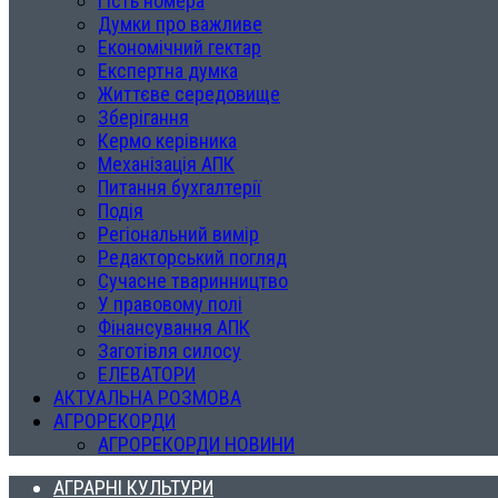
Гість номера
Думки про важливе
Економічний гектар
Експертна думка
Життєве середовище
Зберігання
Кермо керівника
Механізація АПК
Питання бухгалтерії
Подія
Регіональний вимір
Редакторський погляд
Сучасне тваринництво
У правовому полі
Фінансування АПК
Заготівля силосу
ЕЛЕВАТОРИ
АКТУАЛЬНА РОЗМОВА
АГРОРЕКОРДИ
АГРОРЕКОРДИ НОВИНИ
АГРАРНІ КУЛЬТУРИ