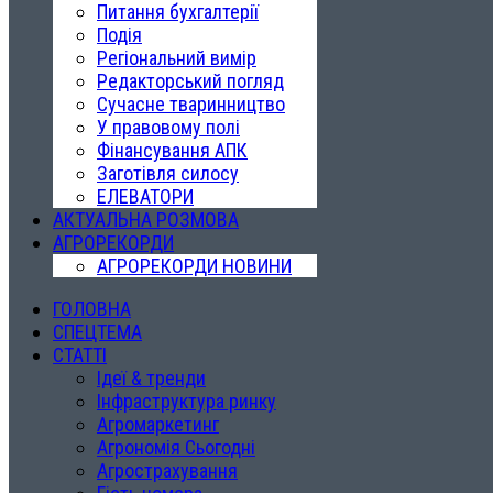
Питання бухгалтерії
Подія
Регіональний вимір
Редакторський погляд
Сучасне тваринництво
У правовому полі
Фінансування АПК
Заготівля силосу
ЕЛЕВАТОРИ
АКТУАЛЬНА РОЗМОВА
АГРОРЕКОРДИ
АГРОРЕКОРДИ НОВИНИ
ГОЛОВНА
СПЕЦТЕМА
СТАТТІ
Ідеї & тренди
Інфраструктура ринку
Агромаркетинг
Агрономія Сьогодні
Агрострахування