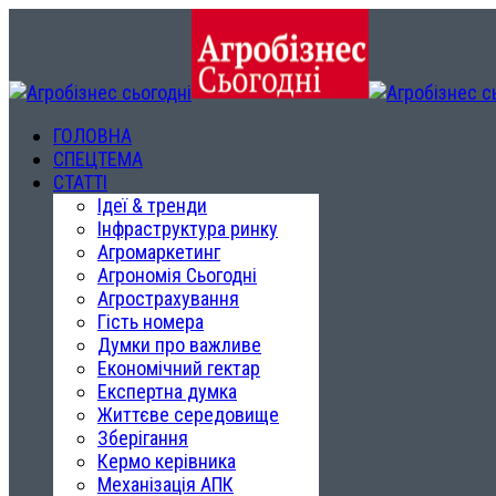
ГОЛОВНА
СПЕЦТЕМА
СТАТТІ
Ідеї & тренди
Інфраструктура ринку
Агромаркетинг
Агрономія Сьогодні
Агрострахування
Гість номера
Думки про важливе
Економічний гектар
Експертна думка
Життєве середовище
Зберігання
Кермо керівника
Механізація АПК