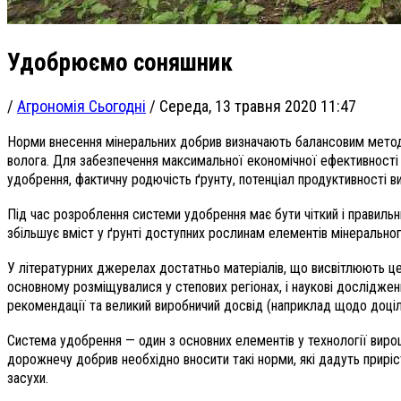
Удобрюємо соняшник
/
Агрономія Сьогодні
/
Середа, 13 травня 2020 11:47
Норми внесення мінеральних добрив визначають балансовим методом
волога. Для забезпечення максимальної економічної ефективност
удобрення, фактичну родючість ґрунту, потенціал продуктивності в
Під час розроблення системи удобрення має бути чіткий і правильн
збільшує вміст у ґрунті доступних рослинам елементів мінерального
У літературних джерелах достатньо матеріалів, що висвітлюють це 
основному розміщувалися у степових регіонах, і наукові дослідженн
рекомендації та великий виробничий досвід (наприклад щодо доціль
Система удобрення — один з основних елементів у технології виро
дорожнечу добрив необхідно вносити такі норми, які дадуть приріс
засухи.