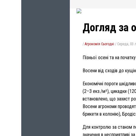
Догляд за 
/
Агрономія Сьогодні
/
Середа, 03 
Пізньої осені та на почат
Восени від сходів до кущі
Економічні пороги шкідлив
(2–3 екз./м²), цикадки (1
встановлено, що захист рос
Восени агрономи проводять 
брикети в колонію), Бродіса
Для контролю за станом пе
значення в несприятливі за