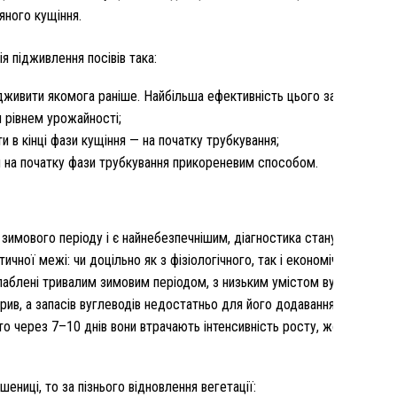
яного кущіння.
 підживлення посівів така:
ідживити якомога раніше. Найбільша ефективність цього заходу буде
 рівнем урожайності;
и в кінці фази кущіння — на початку трубкування;
ти на початку фази трубкування прикореневим способом.
имового періоду і є найнебезпечнішим, діагностика стану посівів на
чної межі: чи доцільно як з фізіологічного, так і економічного бок
слаблені тривалим зимовим періодом, з низьким умістом вуглеводів.
ив, а запасів вуглеводів недостатньо для його додавання в білкові 
о через 7–10 днів вони втрачають інтенсивність росту, жовтіють, а 
ениці, то за пізнього відновлення вегетації: