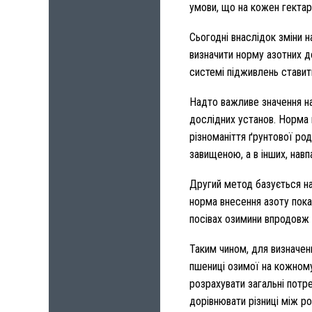
умови, що на кожен гектар
Сьогодні внаслідок зміни 
визначити норму азотних д
системі підживлень ставить
Надто важливе значення на
дослідних установ. Норма 
різноманіття ґрунтової ро
завищеною, а в інших, навп
Другий метод базується на
норма внесення азоту пока
посівах озимини впродовж 
Таким чином, для визначен
пшениці озимої на кожному
розрахувати загальні потр
дорівнювати різниці між р