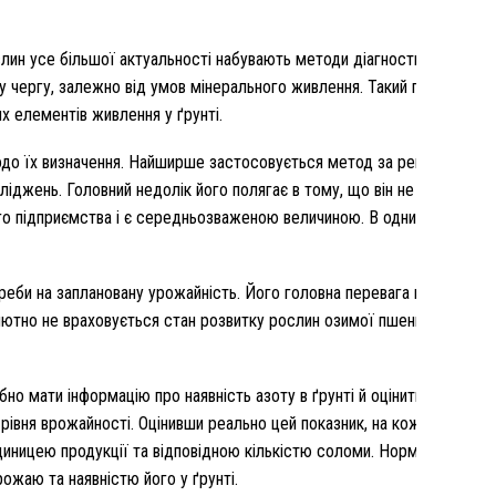
слин усе більшої актуальності набувають методи діагностики. Вони 
у чергу, залежно від умов мінерального живлення. Такий підхід на п
их елементів живлення у ґрунті.
щодо їх визначення. Найширше застосовується метод за рекомендаці
іджень. Головний недолік його полягає в тому, що він не враховує 
шого підприємства і є середньозваженою величиною. В одних випадках
треби на заплановану урожайність. Його головна перевага в тому, що
ютно не враховується стан розвитку рослин озимої пшениці та фітоц
о мати інформацію про наявність азоту в ґрунті й оцінити стан роз
рівня врожайності. Оцінивши реально цей показник, на кожному полі
диницею продукції та відповідною кількістю соломи. Норма внесення
ожаю та наявністю його у ґрунті.