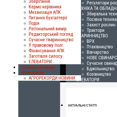
Зберігання
Регулятори ро
Кермо керівника
ТЕХНІКА ТА ОБЛАД
Механізація АПК
Збиральна техн
Питання бухгалтерії
Посівна техніка
Подія
Захист рослин
Регіональний вимір
Трактори
Редакторський погляд
ТВАРИННИЦТВО
Сучасне тваринництво
ВРХ
У правовому полі
Птахівництво
Фінансування АПК
Вівчарство
Заготівля силосу
НОВЕ СВИНАР
ЕЛЕВАТОРИ
Сучасне свина
АКТУАЛЬНА РОЗМОВА
Бджільництво
АГРОРЕКОРДИ
Козівництво
АГРОРЕКОРДИ НОВИНИ
ЕЛЕВАТОРИ
АКТУАЛЬНІ СТАТТІ