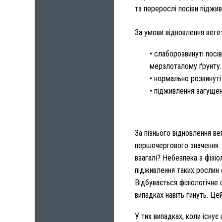
та перерослі посіви піджи
За умови відновлення веге
• слаборозвинуті посі
мерзлоталому ґрунту.
• нормально розвинуті 
• підживлення загущен
За пізнього відновлення в
першочергового значення. 
взагалі? Небезпека з фізі
підживлення таких рослин 
Відбувається фізіологічне 
випадках навіть гинуть. Ц
У тих випадках, коли існує