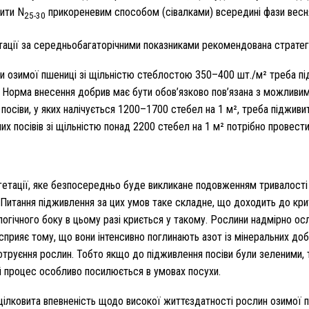
вити N
прикореневим способом (сівалками) всередині фази весн
25-30
тації за середньобагаторічними показниками рекомендована стратегія
ви озимої пшениці зі щільністю стеблостою 350–400 шт./м² треба п
 Норма внесення добрив має бути обов’язково пов’язана з можливим
посіви, у яких налічується 1200–1700 стебел на 1 м², треба підживит
их посівів зі щільністю понад 2200 стебел на 1 м² потрібно провес
егетації, яке безпосередньо буде викликане подовженням тривалості з
Питання підживлення за цих умов таке складне, що доходить до крити
ологічного боку в цьому разі криється у такому. Рослини надмірно о
сприяє тому, що вони інтенсивно поглинають азот із мінеральних добр
отруєння рослин. Тобто якщо до підживлення посіви були зеленими, т
ей процес особливо посилюється в умовах посухи.
 цілковита впевненість щодо високої життєздатності рослин озимої пш