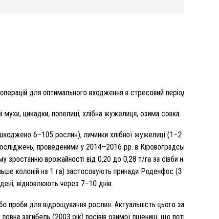
х операцій для оптимального входження в стресовий період
 мухи, цикадки, попелиці, хлібна жужелиця, озима совка.
шкоджено 6–105 рослин), личинки хлібної жужелиці (1–2 екз./м²), г
ми досліджень, проведеними у 2014–2016 рр. в Кіровоградській ДСГДС
 зростанню врожайності від 0,20 до 0,28 т/га за сівби насіння 10 і 
ільше колоній на 1 га) застосовують принади Роденфос (3 г в нору),
’їдені, відновлюють через 7–10 днів.
бо проби для відрощування рослин. Актуальність цього заходу набу
повна загибель (2003 рік) посівів озимої пшениці, що потребує підсі