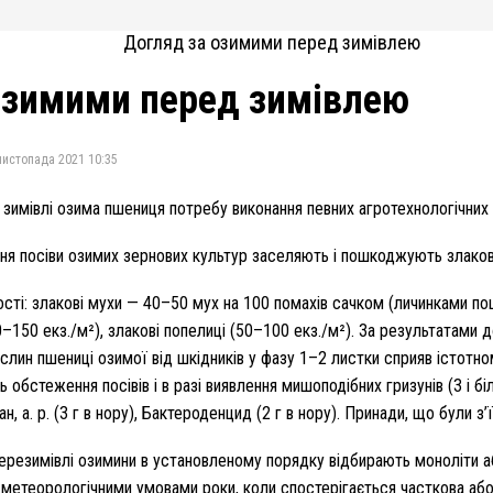
озимими перед зимівлею
листопада 2021 10:35
ку зимівлі озима пшениця потребу виконання певних агротехнологічни
ння посіви озимих зернових культур заселяють і пошкоджують злакові
ості: злакові мухи — 40–50 мух на 100 помахів сачком (личинками по
20–150 екз./м²), злакові попелиці (50–100 екз./м²). За результата
лин пшениці озимої від шкідників у фазу 1–2 листки сприяв істотному
обстеження посівів і в разі виявлення мишоподібних гризунів (3 і б
н, а. р. (3 г в нору), Бактероденцид (2 г в нору). Принади, що були з
резимівлі озимини в установленому порядку відбирають моноліти а
 метеорологічними умовами роки, коли спостерігається часткова або 