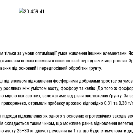
тільки за умови оптимізації умов живлення іншими елементами. Як у 
живлення посівів озимини в пізньоосінній період вегетації рослин. 
ання під основний і передпосівний обробітки ґрунту.
і під впливом підживлення фосфорними добривами зростає за умови, 
у рослинах між умістом азоту, фосфору та калію. До того ж фосфор
ою мірою ніж азотних, залежатиме від рівня зволоження ґрунту. За 
 прикоренево, отримали прибавку врожаю відповідно 0,31 та 0,38 т/г
 підходи підживлення як одного з основних агротехнічних заходів в
ія складається таким чином, що можливе раннє відновлення вегетаці
 азоту 25–30 кг діючої речовини на 1 га, що буде стимулювати дод