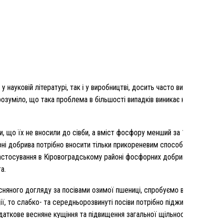
науковій літературі, так і у виробництві, досить часто виникає пит
Зрозуміло, що така проблема в більшості випадків виникає на фоні о
що їх не вносили до сівби, а вміст фосфору менший за 10 мг/100 г
ні добрива потрібно вносити тільки прикореневим способом на глиб
застосування в Кіровоградському районі фосфорних добрив у нормі P
а.
есняного догляду за посівами озимої пшениці, спробуємо вибудувати
ї, то слабко- та середньорозвинуті посіви потрібно підживити якомо
аткове весняне кущіння та підвищення загальної щільності стеблос