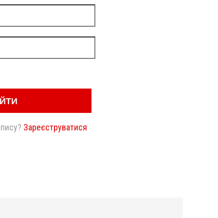
ІЙТИ
апису?
Зареєструватися