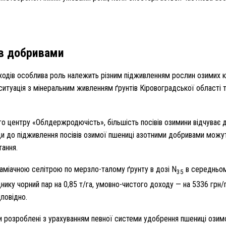
в добривами
аходів особлива роль належить різним підживленням рослин озимих 
ситуація з мінеральним живленням ґрунтів Кіровоградської області
 центру «Облдержродючість», більшість посівів озимини відчуває деф
оди до підживлення посівів озимої пшениці азотними добривами можут
тання.
аміачною селітрою по мерзло-талому ґрунту в дозі N
в середньом
35
ику чорний пар на 0,85 т/га, умовно-чистого доходу — на 5336 грн/га
дповідно.
и розроблені з урахуванням певної системи удобрення пшениці озимої