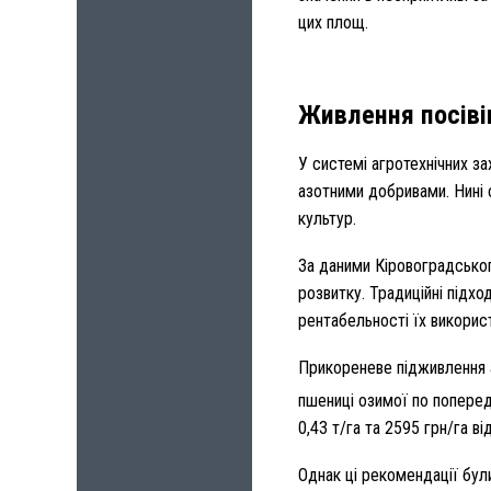
цих площ.
Живлення посіві
У системі агротехнічних з
азотними добривами. Нині 
культур.
За даними Кіровоградського
розвитку. Традиційні підх
рентабельності їх викорис
Прикореневе підживлення 
пшениці озимої по попередн
0,43 т/га та 2595 грн/га ві
Однак ці рекомендації бул