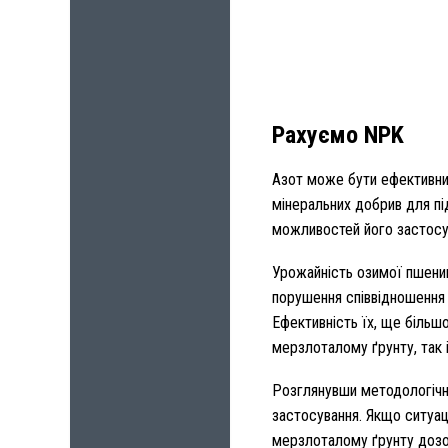
Рахуємо NPK
Азот може бути ефективним 
мінеральних добрив для під
можливостей його застосув
Урожайність озимої пшениц
порушення співвідношення 
Ефективність їх, ще більш
мерзлоталому ґрунту, так і
Розглянувши методологічні
застосування. Якщо ситуац
мерзлоталому ґрунту дозою