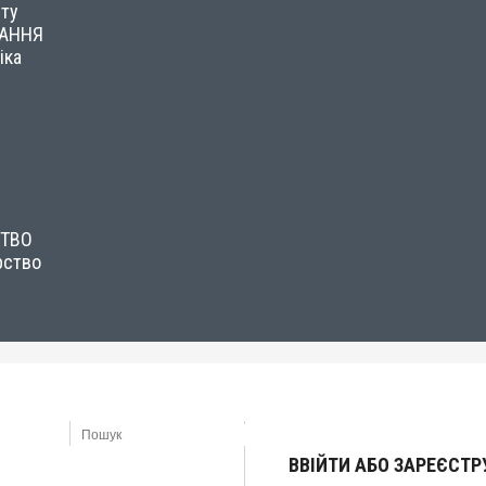
сту
НАННЯ
іка
СТВО
рство
ВВІЙТИ АБО ЗАРЕЄСТ