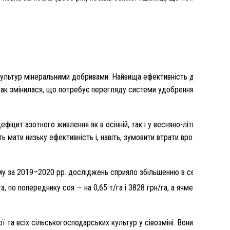
культур мінеральними добривами. Найвища ефективність досягається
 так змінилася, що потребує перегляду системи удобрення сільсько
іцит азотного живлення як в осінній, так і у весняно-літній періоди
ь мати низьку ефективність і, навіть, зумовити втрати врожаю та зн
у за 2019–2020 рр. досліджень сприяло збільшенню в середньому
, по попереднику соя — на 0,65 т/га і 3828 грн/га, а ячменю озимого
 та всіх сільськогосподарських культур у сівозміні. Вони виявилис