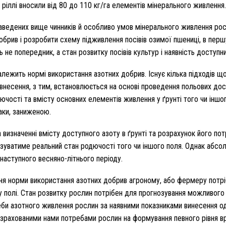
 ріллі вносили від 80 до 110 кг/га елементів мінерального живлення.
наведених вище чинників й особливо умов мінерального живлення ро
обрив і розробити схему підживлення посівів озимої пшениці, в перш
 не попередник, а стан розвитку посівів культур і наявність доступн
лежить нормі використання азотних добрив. Існує кілька підходів 
внесення, з тим, встановлюється на основі проведення польових досл
дючості та вмісту основних елементів живлення у ґрунті того чи ін
аки, заниженою.
 визначенні вмісту доступного азоту в ґрунті та розрахунок його по
зуватиме реальний стан родючості того чи іншого поля. Однак абсол
наступного весняно-літнього періоду.
ня норми використання азотних добрив агроному, або фермеру потрібн
 полі. Стан розвитку рослин потрібен для прогнозування можливого 
еби азотного живлення рослин за наявними показниками винесення о
озрахованими нами потребами рослин на формування певного рівня вр