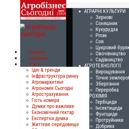
АГРАРНІ КУЛЬТУРИ
Зернові
Соняшник
Кукурудза
Ріпак
Соя
Цукровий буря
ГОЛОВНА
Овочівництво
СПЕЦТЕМА
Садівництво
СТАТТІ
АГРОТЕХНОЛОГІЇ
Ідеї & тренди
Вирощування
Інфраструктура ринку
Точне землеро
Агромаркетинг
Зберігання
Агрономія Сьогодні
Переробка
Агрострахування
АГРОХІМІЯ
Гість номера
Гербіциди
Думки про важливе
Інсектициди
Економічний гектар
Фунгіциди
Експертна думка
Протруйники
Життєве середовище
Добрива