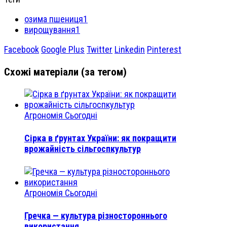
озима пшениця1
вирощування1
Facebook
Google Plus
Twitter
Linkedin
Pinterest
Схожі матеріали (за тегом)
Агрономія Сьогодні
Сірка в ґрунтах України: як покращити
врожайність сільгоспкультур
Агрономія Сьогодні
Гречка — культура різностороннього
використання