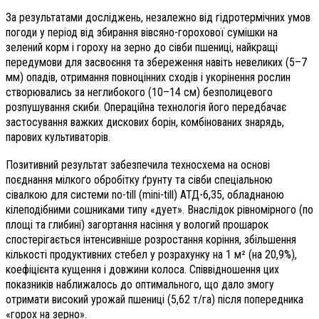
За результатами досліджень, незалежно від гідротермічних умов
погоди у період від збирання вівсяно-горохової сумішки на
зелений корм і гороху на зерно до сівби пшениці, найкращі
передумови для засвоєння та збереження навіть невеликих (5–7
мм) опадів, отримання повноцінних сходів і укорінення рослин
створювались за неглибокого (10–14 см) безполицевого
розпушування скиби. Операційна технологія його передбачає
застосування важких дискових борін, комбінованих знарядь,
парових культиваторів.
Позитивний результат забезпечила техносхема на основі
поєднання мілкого обробітку ґрунту та сівби спеціальною
сівалкою для системи no-till (mini-till) АТД-6,35, обладнаною
кілеподібними сошниками типу «дует». Внаслідок рівномірного (по
площі та глибині) загортання насіння у вологий прошарок
спостерігається інтенсивніше розростання коріння, збільшення
кількості продуктивних стебел у розрахунку на 1 м² (на 20,9%),
коефіцієнта кущення і довжини колоса. Співвідношення цих
показників наближалось до оптимального, що дало змогу
отримати високий урожай пшениці (5,62 т/га) після попередника
«горох на зерно».