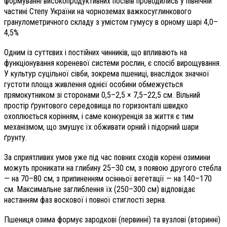
формуванні високопродуктивних посівів проводились у північній
частині Степу України на чорноземах важкосуглинкового
гранулометричного складу з умістом гумусу в орному шарі 4,0–
4,5%
Одним із суттєвих і постійних чинників, що впливають на
функціонування кореневої системи рослин, є спосіб вирощування.
У культур суцільної сівби, зокрема пшениці, внаслідок значної
густоти площа живлення однієї особини обмежується
прямокутником зі сторонами 0,5–2,5 × 7,5–22,5 см. Вільний
простір ґрунтового середовища по горизонталі швидко
охоплюється корінням, і саме конкуренція за життя є тим
механізмом, що змушує їх обживати орний і підорний шари
ґрунту.
За сприятливих умов уже під час повних сходів корені озимини
можуть проникати на глибину 25–30 см, з появою другого стебла
— на 70–80 см, з припиненням осінньої вегетації — на 140–170
см. Максимальне заглиблення їх (250–300 см) відповідає
настанням фаз воскової і повної стиглості зерна.
Пшениця озима формує зародкові (первинні) та вузлові (вторинні)