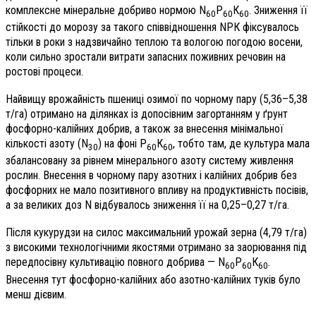
комплексне мінеральне добриво нормою N
P
К
. Зниження її
60
60
60
стійкості до морозу за такого співвідношення NPК фіксувалось
тільки в роки з надзвичайно теплою та вологою погодою восени,
коли сильно зростали витрати запасних поживних речовин на
ростові процеси.
Найвищу врожайність пшениці озимої по чорному пару (5,36–5,38
т/га) отримано на ділянках із допосівним загортанням у ґрунт
фосфорно-калійних добрив, а також за внесення мінімальної
кількості азоту (N
) на фоні P
К
, тобто там, де культура мала
30
60
60
збалансовану за рівнем мінерального азоту систему живлення
рослин. Внесення в чорному пару азотних і калійних добрив без
фосфорних не мало позитивного впливу на продуктивність посівів,
а за великих доз N відбувалось зниження її на 0,25–0,27 т/га.
Після кукурудзи на силос максимальний урожай зерна (4,79 т/га)
з високими технологічними якостями отримано за заорювання під
передпосівну культивацію повного добрива — N
P
К
.
60
60
60
Внесення тут фосфорно-калійних або азотно-калійних туків було
менш дієвим.