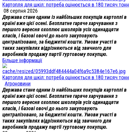
Картопля для шкіл: потреба оцінюється в 180 тисяч тонн
08 серпня 2026
Держава стане одним із найбільших покупців картоплі в
країні вже цієї осені. Безплатне гаряче харчування з
першого вересня охоплює школярів усіх одинадцяти
класів, і базові овочі до нього закуповують
централізовано, за бюджетні кошти. Умови участі в
таких закупівлях відрізняються від звичного для
виробників продажу партії гуртовому покупцю.
Більше інформації
Картопля для шкіл: потреба оцінюється в 180 тисяч тонн
Агроновини
Держава стане одним із найбільших покупців картоплі в
країні вже цієї осені. Безплатне гаряче харчування з
першого вересня охоплює школярів усіх одинадцяти
класів, і базові овочі до нього закуповують
централізовано, за бюджетні кошти. Умови участі в
таких закупівлях відрізняються від звичного для
виробників продажу партії гуртовому покупцю.