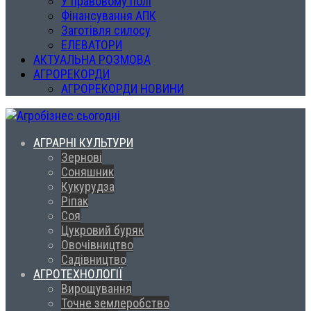
У правовому полі
Фінансування АПК
Заготівля силосу
ЕЛЕВАТОРИ
АКТУАЛЬНА РОЗМОВА
АГРОРЕКОРДИ
АГРОРЕКОРДИ НОВИНИ
АГРАРНІ КУЛЬТУРИ
Зернові
Соняшник
Кукурудза
Ріпак
Соя
Цукровий буряк
Овочівництво
Садівництво
АГРОТЕХНОЛОГІЇ
Вирощування
Точне землеробство