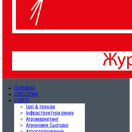
ГОЛОВНА
СПЕЦТЕМА
СТАТТІ
Ідеї & тренди
Інфраструктура ринку
Агромаркетинг
Агрономія Сьогодні
Агрострахування