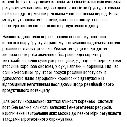
корені. Кількість вузлових коренів, як і кількість пагонів кущення,
регулюється насамперед вихідною вологістю ґрунту, строками
сівби та гідротермічним режимом у післяпосівний період. Вони
можуть утворюватися восени, навесні та влітку, їх поява
спостерігається після кожного продуктивного дощу.
Наявність двох типів коріння сприяє повнішому освоєнню
вологого шару ґрунту й кращому постачанню надземній частині
рослини поживних речовин. Уважається, що в середні за
зволоженням роки значення обох різновидів коренів у
життєзабезпеченні культури рівноцінне, у дощові — перевагу має
вторинна коренева система, у сухі, навпаки — первинна. Під час
осінньо-весняної ґрунтової посухи рослини вегетують із
допомогою лише зародкових кореневих відгалужень із
відповідними негативними наслідками щодо реалізації свого
продуктивного потенціалу.
Для росту і нормальної життєдіяльності кореневої системи
потрібна велика кількість запасних і енергетичних ресурсів,
накопичення і витрачання яких можна до певної міри регулювати
заходами агротехнічного спрямування.