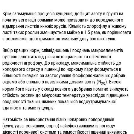
Крім гальмування процесів кущення, дефіцит азоту в ґрунті на
початку вегетації озимини може призводити до передчасного
відмирання листків нижніх ярусів. Кількість хлорофілу в живому
листі таких рослин зменшується майже в 1,5 раза, як порівнювати
з рослинами, що отримали оптимальну дозу азотних туків.
Вибір кращих норм, співвідношень і поєднань макроелементів
суттєво залежить від рівня потенціальної та ефективної
родючості агрофону. До прикладу, максимальна стійкість до
холодового стресу в пшениці по чорному пару формується в
більшості випадків за застосування фосфорно-калійних добрив
окремо або спільно з невеликими дозами азоту (N
). Високі
30
норми його навіть у складі повного удобрення помітно знижують
стійкість рослин до мінусових температур унаслідок підвищення
оводненості тканин, низьких показників водоутримувальної
здатності та вмісту цукрів.
Натомість за використання пізніх непарових попередників
(кукурудза, соняшник, сорго) найефективнішим із погляду
дієвості кореневої системи та зимостійкості пшениці виявилось