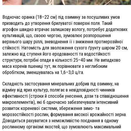
Водночас оранка (18–22 см) під озимину за посушливих умов
призводить до утворення брилуватої поверхні поля. Такий
агрофон швидко втрачає залишкову вологу, потребує додаткових
культивацій, що, своєю чергою, зумовлює розпорошення
верхнього шару ріллі, зневоднення її і зниження протиерозійної
стійкості. Натомість для зволоження сухого ґрунту шаром 20 см,
залежно від ступеня його еродованості та водостійкості
структури, потрібні опади в кількості 25–40 мм. Не випадково
маса коренів пшениці тут, як порівнювати з неглибоким
обробітком, зменшувалась на 1,6–3,0 ц/га.
Складність застосування мінеральних добрив під озимину, на
відміну від ярих культур, полягає в невідповідності чинників
ефективності (строки й способи унесення, дози та співвідношення
макроелементів), які б одночасно забезпечували інтенсивний
розвиток кореневої системи, збереження зимо- та
морозостійкості рослин, формування високої врожайності зерна.
Доводиться рахуватися з неможливістю поєднання в одному
рослинному організмі якостей, що зумовлюють максимальний