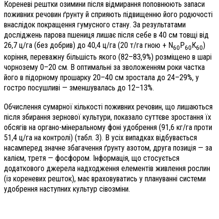
Кореневі рештки озимини після відмирання поповнюють запаси
поживних речовин ґрунту й сприяють підвищенню його родючості
внаслідок покращення гумусного стану. За результатами
досліджень парова пшениця лишає після себе в 40 см товщі від
26,7 ц/га (без добрив) до 40,4 ц/га (20 т/га гною + N
P
К
)
60
60
60
коріння, переважну більшість якого (82–83,9%) розміщено в шарі
чорнозему 0–20 см. В оптимальні за зволоженням роки частка
його в підорному прошарку 20–40 см зростала до 24–29%, у
гостро посушливі — зменшувалась до 12–13%.
Обчислення сумарної кількості поживних речовин, що лишаються
після збирання зернової культури, показало суттєве зростання їх
обсягів на органо-мінеральному фоні удобрення (91,6 кг/га проти
51,4 ц/га на контролі) (табл. 3). В усіх випадках відбувається
насамперед значне збагачення ґрунту азотом, друга позиція — за
калієм, третя — фосфором. Інформація, що стосується
додаткового джерела надходження елементів живлення рослин
(із кореневих решток), має враховуватись у плануванні системи
удобрення наступних культур сівозміни.