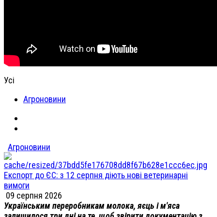
Усі
Агроновини
Агроновини
Експорт до ЄС: з 12 серпня діють нові ветеринарні
вимоги
09 серпня 2026
Українським переробникам молока, яєць і м'яса
залишилося три дні на те, щоб звірити документацію з