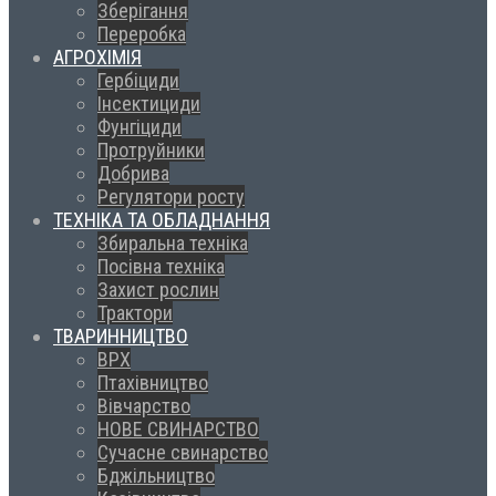
Зберігання
Переробка
АГРОХІМІЯ
Гербіциди
Інсектициди
Фунгіциди
Протруйники
Добрива
Регулятори росту
ТЕХНІКА ТА ОБЛАДНАННЯ
Збиральна техніка
Посівна техніка
Захист рослин
Трактори
ТВАРИННИЦТВО
ВРХ
Птахівництво
Вівчарство
НОВЕ СВИНАРСТВО
Сучасне свинарство
Бджільництво