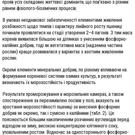
прояв усіх складових життєвої домінанти, що пов’язано з різним
рівнем фізіолого-біохімічних процесів.
В умовах неоднакової забезпеченості елементами живлення
розбіжності щодо темпів і характеру лінійного росту пшениці
починали проявлятися на стадії утворення 2–4 пагонів. З тим маса
коренів виявилася більшою на ділянках з унесенням фосфорно-
калійних добрив, тоді як вегетативна маса (надземна частина
рослин) краще розвивалася у варіантах з азотним живленням
рослин.
Окремі елементи мінеральних добрив, по різному впливаючи на
формування кореневої системи озимих культур, в результаті
визначають їх морозостійкість і продуктивність.
Результати проморожування в морозильних камерах, а також
спостереження за перезимівлею посівів у полі, вказують на
зростання морозостійкості пшениці за внесення фосфорних
добрив як окремо, так і сумісно з калійними (табл. 2). Це
пояснюється більшим накопиченням розчинних вуглеводів перед
відходом на зиму, високою концентрацією клітинного соку,
уповільненим ростом. Водночас за одностороннього фосфорно-