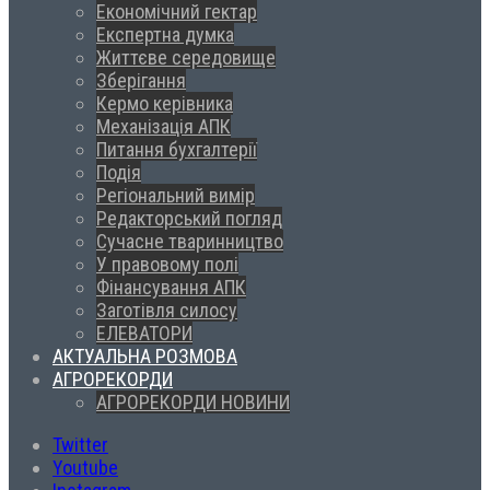
Економічний гектар
Експертна думка
Життєве середовище
Зберігання
Кермо керівника
Механізація АПК
Питання бухгалтерії
Подія
Регіональний вимір
Редакторський погляд
Сучасне тваринництво
У правовому полі
Фінансування АПК
Заготівля силосу
ЕЛЕВАТОРИ
АКТУАЛЬНА РОЗМОВА
АГРОРЕКОРДИ
АГРОРЕКОРДИ НОВИНИ
Twitter
Youtube