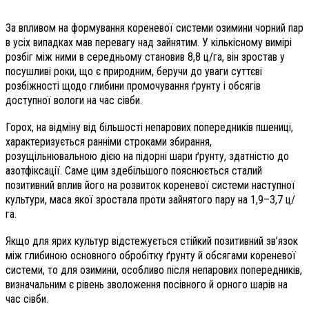
За впливом на формування кореневої системи озимини чорний пар
в усіх випадках мав перевагу над зайнятим. У кількісному вимірі
розбіг між ними в середньому становив 8,8 ц/га, він зростав у
посушливі роки, що є природним, беручи до уваги суттєві
розбіжності щодо глибини промочування ґрунту і обсягів
доступної вологи на час сівби.
Горох, на відміну від більшості непарових попередників пшениці,
характеризується ранніми строками збирання,
розущільнювальною дією на підорні шари ґрунту, здатністю до
азотфіксації. Саме цим здебільшого пояснюється сталий
позитивний вплив його на розвиток кореневої системи наступної
культури, маса якої зростала проти зайнятого пару на 1,9–3,7 ц/
га.
Якщо для ярих культур відстежується стійкий позитивний зв’язок
між глибиною основного обробітку ґрунту й обсягами кореневої
системи, то для озимини, особливо після непарових попередників,
визначальним є рівень зволоження посівного й орного шарів на
час сівби.