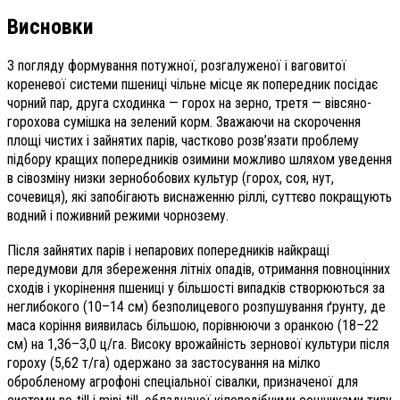
Висновки
З погляду формування потужної, розгалуженої і ваговитої
кореневої системи пшениці чільне місце як попередник посідає
чорний пар, друга сходинка — горох на зерно, третя — вівсяно-
горохова сумішка на зелений корм. Зважаючи на скорочення
площі чистих і зайнятих парів, частково розв’язати проблему
підбору кращих попередників озимини можливо шляхом уведення
в сівозміну низки зернобобових культур (горох, соя, нут,
сочевиця), які запобігають виснаженню ріллі, суттєво покращують
водний і поживний режими чорнозему.
Після зайнятих парів і непарових попередників найкращі
передумови для збереження літніх опадів, отримання повноцінних
сходів і укорінення пшениці у більшості випадків створюються за
неглибокого (10–
14 см) безполицевого розпушування ґрунту, де
маса коріння виявилась більшою, порівнюючи з оранкою (18–22
см) на 1,36–3,0 ц/га. Високу врожайність зернової культури після
гороху
(5,62 т/га) одержано за застосування на мілко
обробленому агрофоні спеціальної сівалки, призначеної для