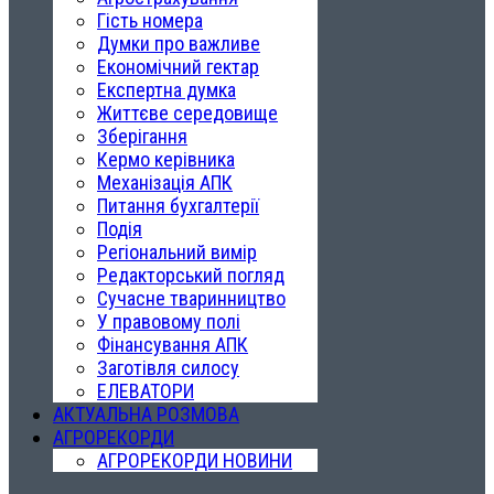
Гість номера
Думки про важливе
Економічний гектар
Експертна думка
Життєве середовище
Зберігання
Кермо керівника
Механізація АПК
Питання бухгалтерії
Подія
Регіональний вимір
Редакторський погляд
Сучасне тваринництво
У правовому полі
Фінансування АПК
Заготівля силосу
ЕЛЕВАТОРИ
АКТУАЛЬНА РОЗМОВА
АГРОРЕКОРДИ
АГРОРЕКОРДИ НОВИНИ