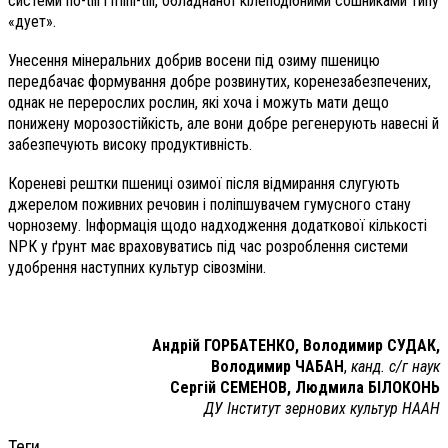
системи no-till і mini-till, обладнаної кілеподібними сошниками типу
«дует».
Унесення мінеральних добрив восени під озиму пшеницю
передбачає формування добре розвинутих, коренезабезпечених,
однак не перерослих рослин, які хоча і можуть мати дещо
понижену морозостійкість, але вони добре регенерують навесні й
забезпечують високу продуктивність.
Кореневі рештки пшениці озимої після відмирання слугують
джерелом поживних речовин і поліпшувачем гумусного стану
чорнозему. Інформація щодо надходження додаткової кількості
NPК у ґрунт має враховуватись під час розроблення системи
удобрення наступних культур сівозміни.
Андрій ГОРБАТЕНКО,
Володимир СУДАК,
Володимир ЧАБАН
,
канд. с/г наук
Сергій СЕМЕНОВ,
Людмила БІЛОКОНЬ
ДУ Інститут зернових культур НААН
Теги