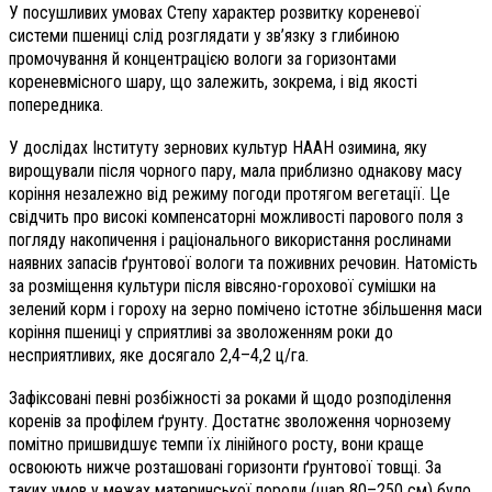
У посушливих умовах Степу характер розвитку кореневої
системи пшениці слід розглядати у зв’язку з глибиною
промочування й концентрацією вологи за горизонтами
кореневмісного шару, що залежить, зокрема, і від якості
попередника.
У дослідах Інституту зернових культур НААН озимина, яку
вирощували після чорного пару, мала приблизно однакову масу
коріння незалежно від режиму погоди протягом вегетації. Це
свідчить про високі компенсаторні можливості парового поля з
погляду накопичення і раціонального використання рослинами
наявних запасів ґрунтової вологи та поживних речовин. Натомість
за розміщення культури після вівсяно-горохової сумішки на
зелений корм і гороху на зерно помічено істотне збільшення маси
коріння пшениці у сприятливі за зволоженням роки до
несприятливих, яке досягало 2,4–4,2 ц/га.
Зафіксовані певні розбіжності за роками й щодо розподілення
коренів за профілем ґрунту. Достатнє зволоження чорнозему
помітно пришвидшує темпи їх лінійного росту, вони краще
освоюють нижче розташовані горизонти ґрунтової товщі. За
таких умов у межах материнської породи (шар 80–250 см) було