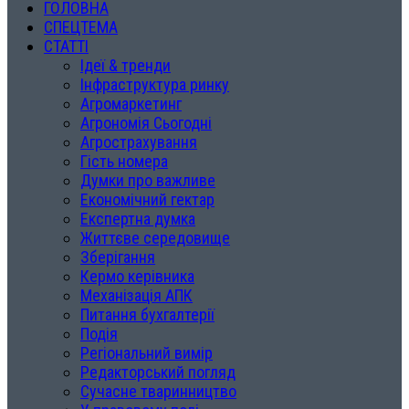
ГОЛОВНА
СПЕЦТЕМА
СТАТТІ
Ідеї & тренди
Інфраструктура ринку
Агромаркетинг
Агрономія Сьогодні
Агрострахування
Гість номера
Думки про важливе
Економічний гектар
Експертна думка
Життєве середовище
Зберігання
Кермо керівника
Механізація АПК
Питання бухгалтерії
Подія
Регіональний вимір
Редакторський погляд
Сучасне тваринництво