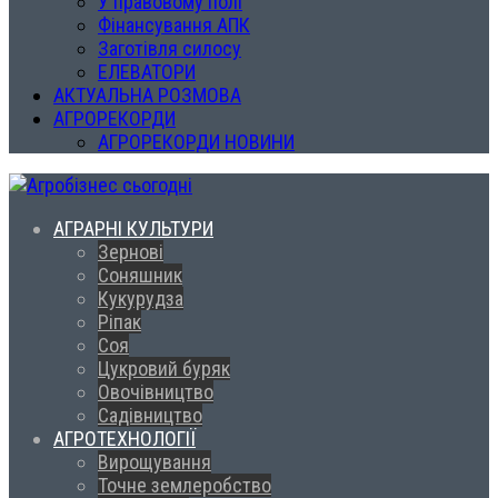
У правовому полі
Фінансування АПК
Заготівля силосу
ЕЛЕВАТОРИ
АКТУАЛЬНА РОЗМОВА
АГРОРЕКОРДИ
АГРОРЕКОРДИ НОВИНИ
АГРАРНІ КУЛЬТУРИ
Зернові
Соняшник
Кукурудза
Ріпак
Соя
Цукровий буряк
Овочівництво
Садівництво
АГРОТЕХНОЛОГІЇ
Вирощування
Точне землеробство