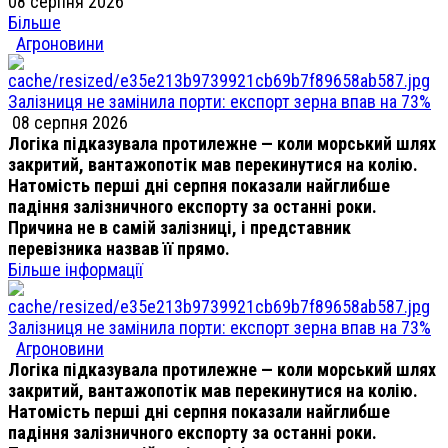
08 серпня 2026
Більше
Агроновини
Залізниця не замінила порти: експорт зерна впав на 73%
08 серпня 2026
Логіка підказувала протилежне — коли морський шлях
закритий, вантажопотік мав перекинутися на колію.
Натомість перші дні серпня показали найглибше
падіння залізничного експорту за останні роки.
Причина не в самій залізниці, і представник
перевізника назвав її прямо.
Більше інформації
Залізниця не замінила порти: експорт зерна впав на 73%
Агроновини
Логіка підказувала протилежне — коли морський шлях
закритий, вантажопотік мав перекинутися на колію.
Натомість перші дні серпня показали найглибше
падіння залізничного експорту за останні роки.