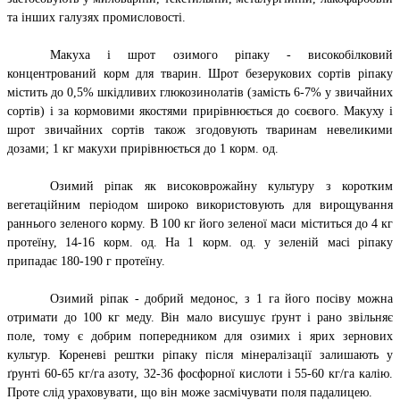
та інших галузях промисловості.
Макуха і шрот озимого ріпаку - високобілковий
концентрований корм для тварин. Шрот безерукових сортів ріпаку
містить до 0,5% шкідливих глюкозинолатів (замість 6-7% у звичайних
сортів) і за кормовими якостями прирівнюється до соєвого. Макуху і
шрот звичайних сортів також згодовують тваринам невеликими
дозами; 1 кг макухи прирівнюється до 1 корм. од.
Озимий ріпак як високоврожайну культуру з коротким
вегетаційним періодом широко використовують для вирощування
раннього зеленого корму. В 100 кг його зеленої маси міститься до 4 кг
протеїну, 14-16 корм. од. На 1 корм. од. у зеленій масі ріпаку
припадає 180-190 г протеїну.
Озимий ріпак - добрий медонос, з 1 га його посіву можна
отримати до 100 кг меду. Він мало висушує ґрунт і рано звільняє
поле, тому є добрим попередником для озимих і ярих зернових
культур. Кореневі рештки ріпаку після мінералізації залишають у
ґрунті 60-65 кг/га азоту, 32-36 фосфорної кислоти і 55-60 кг/га калію.
Проте слід ураховувати, що він може засмічувати поля падалицею.