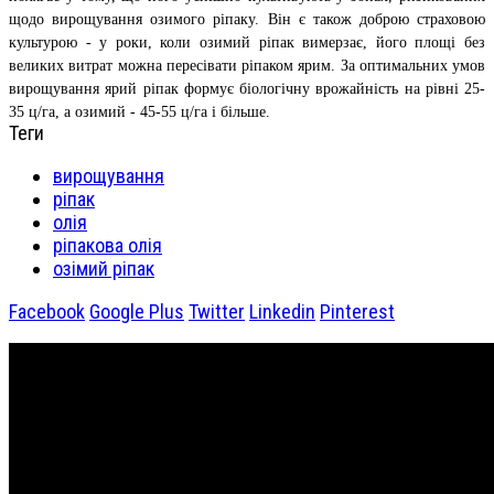
щодо вирощування озимого ріпаку. Він є також доброю страховою
культурою - у роки, коли озимий ріпак вимерзає, його площі без
великих витрат можна пересівати ріпаком ярим. За оптимальних умов
вирощування ярий ріпак формує біологічну врожайність на рівні 25-
35 ц/га, а озимий - 45-55 ц/га і більше.
Теги
вирощування
ріпак
олія
ріпакова олія
озімий ріпак
Facebook
Google Plus
Twitter
Linkedin
Pinterest