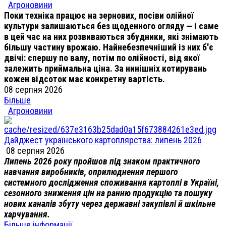
Агроновини
Поки техніка працює на зернових, посіви олійної
культури залишаються без щоденного огляду — і саме
в цей час на них розвиваються збудники, які знімають
більшу частину врожаю. Найнебезпечніший із них б'є
двічі: спершу по валу, потім по олійності, від якої
залежить приймальна ціна. За нинішніх котирувань
кожен відсоток має конкретну вартість.
08 серпня 2026
Більше
Агроновини
Дайджест українського картоплярства: липень 2026
08 серпня 2026
Липень 2026 року пройшов під знаком практичного
навчання виробників, оприлюднення першого
системного дослідження споживання картоплі в Україні,
сезонного зниження цін на ранню продукцію та пошуку
нових каналів збуту через державні закупівлі й шкільне
харчування.
Більше інформації