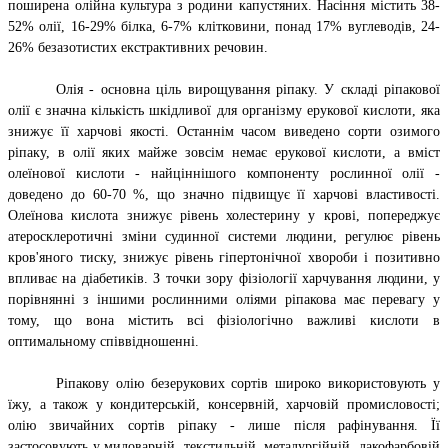
поширена олійна культура з родини капустяних. Насіння містить 38-
52% олії, 16-29% білка, 6-7% клітковини, понад 17% вуглеводів, 24-
26% безазотистих екстрактивних речовин.
Олія - основна ціль вирощування ріпаку. У складі
ріпакової
олії є значна кількість шкідливої для організму ерукової кислоти, яка
знижує її харчові якості. Останнім часом виведено сорти озимого
ріпаку, в олії яких майже зовсім немає ерукової кислоти, а вміст
олеїнової кислоти - найціннішого компоненту рослинної олії -
доведено до 60-70 %, що значно підвищує її харчові властивості.
Олеїнова кислота знижує рівень холестерину у крові, попереджує
атеросклеротичні зміни судинної системи людини, регулює рівень
кров'яного тиску, знижує рівень гіпертонічної хвороби і позитивно
впливає на діабетиків. З точки зору фізіології харчування людини, у
порівнянні з іншими рослинними оліями ріпакова має перевагу у
тому, що вона містить всі фізіологічно важливі кислоти в
оптимальному співвідношенні.
Ріпакову олію безерукових сортів широко використовують у
їжу, а також у кондитерській, консервній, харчовій промисловості;
олію звичайних сортів ріпаку - лише після рафінування. Її
застосовують у миловарній, текстильній, металургійній, лакофарбовій