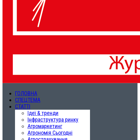
ГОЛОВНА
СПЕЦТЕМА
СТАТТІ
Ідеї & тренди
Інфраструктура ринку
Агромаркетинг
Агрономія Сьогодні
Агрострахування