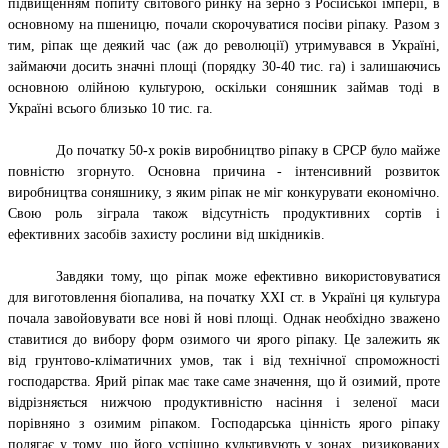
підвищенням попиту світового ринку на зерно з Російської імперії, в
основному на пшеницю, почали скорочуватися посіви ріпаку. Разом з
тим, ріпак ще деякий час (аж до революції) утримувався в Україні,
займаючи досить значні площі (порядку 30-40 тис. га) і залишаючись
основною олійною культурою, оскільки соняшник займав тоді в
Україні всього близько 10 тис. га.
До початку 50-х років виробництво ріпаку в СРСР було майже
повністю згорнуто. Основна причина - інтенсивний розвиток
виробництва
соняшнику
,
з яким ріпак не міг конкурувати економічно.
Свою роль зіграла також відсутність продуктивних сортів і
ефективних засобів захисту рослини від шкідників.
Завдяки тому, що ріпак може ефективно використовуватися
для виготовлення
біопалива
,
на початку XXI ст. в Україні ця культура
почала завойовувати все нові й нові площі. Однак необхідно зважено
ставитися до вибору форм озимого чи ярого ріпаку. Це залежить як
від грунтово-кліматичних умов, так і від технічної спроможності
господарства. Ярий ріпак має таке саме значення, що й озимий, проте
відрізняється нижчою продуктивністю насіння і зеленої маси
порівняно з озимим ріпаком. Господарська цінність ярого ріпаку
полягає у тому, що його успішно культивують у зонах, ризикованих