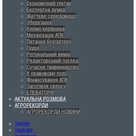
Економічний гектар
Експертна думка
Життєве середовище
Зберігання
Кермо керівника
Механізація АПК
Питання бухгалтерії
Подія
Регіональний вимір
Редакторський погляд
Сучасне тваринництво
У правовому полі
Фінансування АПК
Заготівля силосу
ЕЛЕВАТОРИ
АКТУАЛЬНА РОЗМОВА
АГРОРЕКОРДИ
АГРОРЕКОРДИ НОВИНИ
Twitter
Youtube