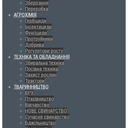
Зберігання
Переробка
АГРОХІМІЯ
Гербіциди
Інсектициди
Фунгіциди
Протруйники
Добрива
Регулятори росту
ТЕХНІКА ТА ОБЛАДНАННЯ
Збиральна техніка
Посівна техніка
Захист рослин
Трактори
ТВАРИННИЦТВО
ВРХ
Птахівництво
Вівчарство
НОВЕ СВИНАРСТВО
Сучасне свинарство
Бджільництво