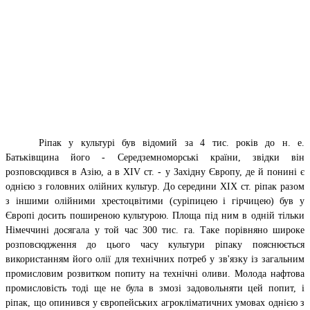
Ріпак у культурі був відомий за 4 тис. років до н. е.
Батьківщина його - Середземноморські країни, звідки він
розповсюдився в Азію, а в XIV ст. - у Західну Європу, де й понині є
однією з головних олійних культур. До середини
XIX ст.
ріпак разом
з іншими олійними хрестоцвітими (суріпицею і
гірчицею
) був у
Європі досить поширеною культурою. Площа під ним в одній тільки
Німеччині
досягала у той час 300 тис. га. Таке порівняно широке
розповсюдження до цього часу культури ріпаку пояснюється
використанням його олії для технічних потреб у зв'язку із загальним
промисловим розвитком попиту на технічні оливи. Молода нафтова
промисловість тоді ще не була в змозі задовольняти цей попит, і
ріпак, що опинився у європейських агрокліматичних умовах однією з