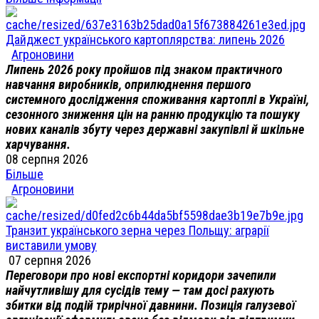
Дайджест українського картоплярства: липень 2026
Агроновини
Липень 2026 року пройшов під знаком практичного
навчання виробників, оприлюднення першого
системного дослідження споживання картоплі в Україні,
сезонного зниження цін на ранню продукцію та пошуку
нових каналів збуту через державні закупівлі й шкільне
харчування.
08 серпня 2026
Більше
Агроновини
Транзит українського зерна через Польщу: аграрії
виставили умову
07 серпня 2026
Переговори про нові експортні коридори зачепили
найчутливішу для сусідів тему — там досі рахують
збитки від подій трирічної давнини. Позиція галузевої