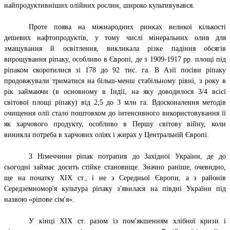
найпродуктивніших олійних рослин, широко культивувався.
Проте поява на міжнародних ринках великої кількості
дешевих нафтопродуктів, у тому числі мінеральних олив для
змащування й освітлення, викликала різке падіння обсягів
вирощування ріпаку, особливо в Європі, де з 1909-1917 рр. площі під
ріпаком скоротилися зі 178 до 92 тис. га. В Азії посіви ріпаку
продовжували триматися на більш-менш стабільному рівні, з року в
рік займаючи (в основному в Індії, на яку доводилося 3/4 всієї
світової площі ріпаку) від 2,5 до 3 млн га. Вдосконалення методів
очищення олії стало поштовхом до інтенсивного використовування її
як харчового продукту, особливо в Першу світову війну, коли
виникла потреба в харчових оліях і жирах у Центральній Європі.
З
Німеччини
ріпак потрапив до Західної України, де до
сьогодні займає досить стійке становище. Значно раніше, очевидно,
ще на початку XIX ст., і не з Середньої Європи, а з районів
Середземномор'я культура ріпаку з'явилася на півдні України під
назвою «ріпове сім'я».
У кінці XIX ст. разом із пом'якшенням хлібної кризи і