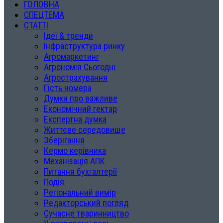
ГОЛОВНА
СПЕЦТЕМА
СТАТТІ
Ідеї & тренди
Інфраструктура ринку
Агромаркетинг
Агрономія Сьогодні
Агрострахування
Гість номера
Думки про важливе
Економічний гектар
Експертна думка
Життєве середовище
Зберігання
Кермо керівника
Механізація АПК
Питання бухгалтерії
Подія
Регіональний вимір
Редакторський погляд
Сучасне тваринництво