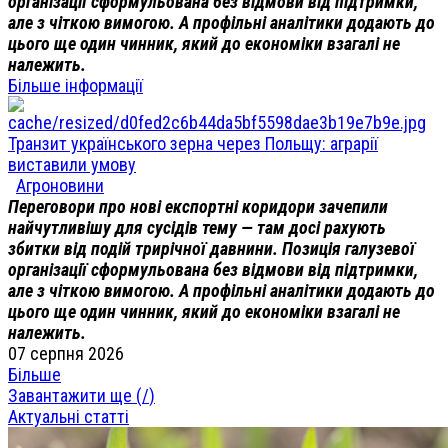
організації сформульована без відмови від підтримки,
але з чіткою вимогою. А профільні аналітики додають до
цього ще один чинник, який до економіки взагалі не
належить.
Більше інформації
Транзит українського зерна через Польщу: аграрії
виставили умову
Агроновини
Переговори про нові експортні коридори зачепили
найчутливішу для сусідів тему — там досі рахують
збитки від подій трирічної давнини. Позиція галузевої
організації сформульована без відмови від підтримки,
але з чіткою вимогою. А профільні аналітики додають до
цього ще один чинник, який до економіки взагалі не
належить.
07 серпня 2026
Більше
Завантажити ще (
/
)
Актуальні статті