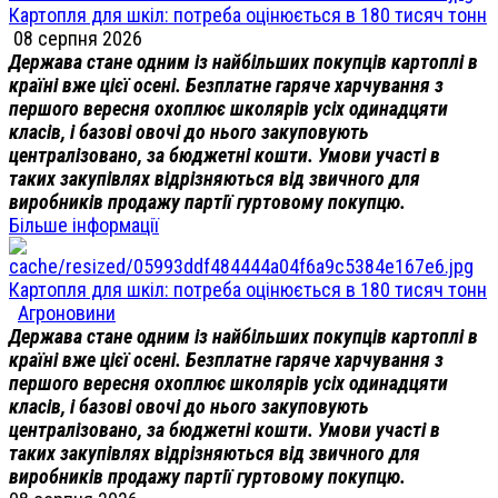
Картопля для шкіл: потреба оцінюється в 180 тисяч тонн
08 серпня 2026
Держава стане одним із найбільших покупців картоплі в
країні вже цієї осені. Безплатне гаряче харчування з
першого вересня охоплює школярів усіх одинадцяти
класів, і базові овочі до нього закуповують
централізовано, за бюджетні кошти. Умови участі в
таких закупівлях відрізняються від звичного для
виробників продажу партії гуртовому покупцю.
Більше інформації
Картопля для шкіл: потреба оцінюється в 180 тисяч тонн
Агроновини
Держава стане одним із найбільших покупців картоплі в
країні вже цієї осені. Безплатне гаряче харчування з
першого вересня охоплює школярів усіх одинадцяти
класів, і базові овочі до нього закуповують
централізовано, за бюджетні кошти. Умови участі в
таких закупівлях відрізняються від звичного для
виробників продажу партії гуртовому покупцю.