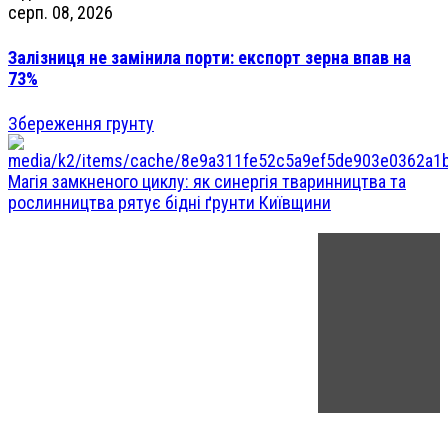
серп. 08, 2026
Залізниця не замінила порти: експорт зерна впав на
73%
Збереження грунту
Магія замкненого циклу: як синергія тваринництва та
рослинництва рятує бідні ґрунти Київщини