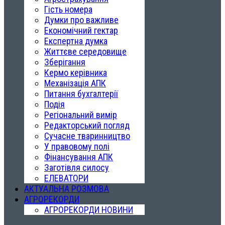
Гість номера
Думки про важливе
Економічний гектар
Експертна думка
Життєве середовище
Зберігання
Кермо керівника
Механізація АПК
Питання бухгалтерії
Подія
Регіональний вимір
Редакторський погляд
Сучасне тваринництво
У правовому полі
Фінансування АПК
Заготівля силосу
ЕЛЕВАТОРИ
АКТУАЛЬНА РОЗМОВА
АГРОРЕКОРДИ
АГРОРЕКОРДИ НОВИНИ