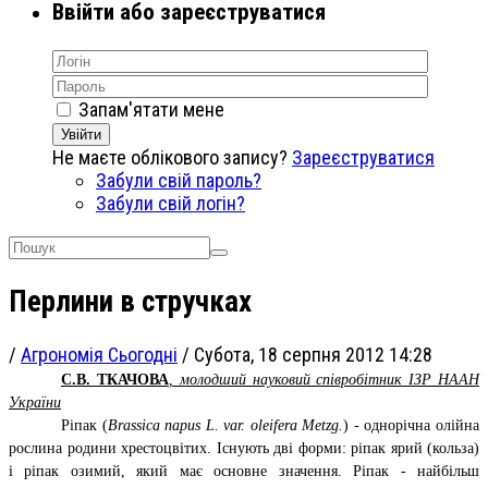
Ввійти або зареєструватися
Запам'ятати мене
Увійти
Не маєте облікового запису?
Зареєструватися
Забули свій пароль?
Забули свій логін?
Перлини в стручках
/
Агрономія Сьогодні
/
Субота, 18 серпня 2012 14:28
С.В. ТКАЧОВА
, молодший науковий співробітник ІЗР НААН
України
Ріпак (
Brassica napus L. var. oleifera Metzg.
) - однорічна олійна
рослина родини хрестоцвітих. Існують дві форми: ріпак ярий (кольза)
і ріпак озимий, який має основне значення.
Ріпак - найбільш