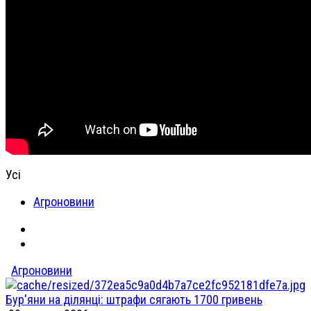
Усі
Агроновини
Агроновини
Бур'яни на ділянці: штрафи сягають 1700 гривень