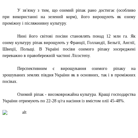
У зв'язку з тим, що озимий ріпак рано достигає (особливо
при використанні на зелений корм), його вирощують як озиму
проміжну і післяжнивну культуру.
Нині його світові посіви становлять понад 12 млн га. Як
озиму культуру ріпак вирощують у Франції, Голландії, Бельгії, Англії,
Швеції, Польщі. В Україні посіви озимого ріпаку зосереджені
переважно в правобережній частині Лісостепу.
Перспективним є вирощування озимого ріпаку на
зрошуваних землях півдня України як в основних, так і в проміжних
посівах.
Озимий ріпак - високоврожайна культура. Кращі господарства
України отримують по 22-28 ц/га насіння із вмістом олії 45-48%.