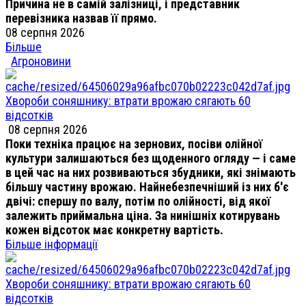
Причина не в самій залізниці, і представник
перевізника назвав її прямо.
08 серпня 2026
Більше
Агроновини
Хвороби соняшнику: втрати врожаю сягають 60
відсотків
08 серпня 2026
Поки техніка працює на зернових, посіви олійної
культури залишаються без щоденного огляду — і саме
в цей час на них розвиваються збудники, які знімають
більшу частину врожаю. Найнебезпечніший із них б'є
двічі: спершу по валу, потім по олійності, від якої
залежить приймальна ціна. За нинішніх котирувань
кожен відсоток має конкретну вартість.
Більше інформації
Хвороби соняшнику: втрати врожаю сягають 60
відсотків