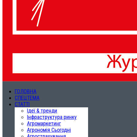
ГОЛОВНА
СПЕЦТЕМА
СТАТТІ
Ідеї & тренди
Інфраструктура ринку
Агромаркетинг
Агрономія Сьогодні
Агрострахування