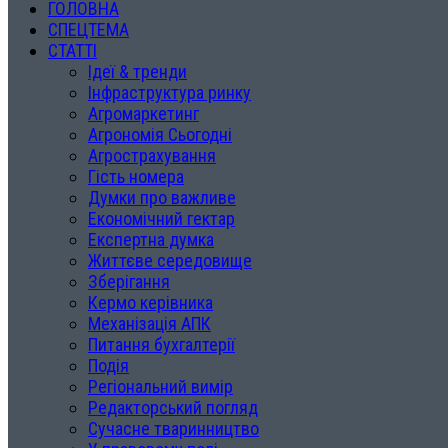
ГОЛОВНА
СПЕЦТЕМА
СТАТТІ
Ідеї & тренди
Інфраструктура ринку
Агромаркетинг
Агрономія Сьогодні
Агрострахування
Гість номера
Думки про важливе
Економічний гектар
Експертна думка
Життєве середовище
Зберігання
Кермо керівника
Механізація АПК
Питання бухгалтерії
Подія
Регіональний вимір
Редакторський погляд
Сучасне тваринництво