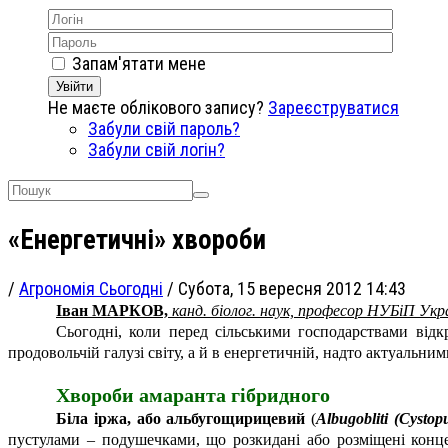
Запам'ятати мене
Увійти
Не маєте облікового запису?
Зареєструватися
Забули свій пароль?
Забули свій логін?
«Енергетичні» хвороби
/
Агрономія Сьогодні
/
Субота, 15 вересня 2012 14:43
Іван МАРКОВ,
канд. біолог. наук, професор НУБіП Укр
Сьогодні, коли перед сільськими господарствами від
продовольчій галузі світу, а й в енергетичній, надто актуальн
Хвороби амаранта гібридного
Біла іржа, або альбугощирицевий
(
Albugobliti
(
Cystopu
пустулами – подушечками, що розкидані або розміщені концен