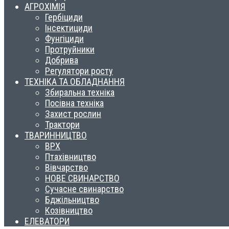
АГРОХІМІЯ
Гербіциди
Інсектициди
Фунгіциди
Протруйники
Добрива
Регулятори росту
ТЕХНІКА ТА ОБЛАДНАННЯ
Збиральна техніка
Посівна техніка
Захист рослин
Трактори
ТВАРИННИЦТВО
ВРХ
Птахівництво
Вівчарство
НОВЕ СВИНАРСТВО
Сучасне свинарство
Бджільництво
Козівництво
ЕЛЕВАТОРИ