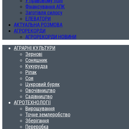
У правовому полі
Фінансування АПК
Заготівля силосу
ЕЛЕВАТОРИ
АКТУАЛЬНА РОЗМОВА
АГРОРЕКОРДИ
АГРОРЕКОРДИ НОВИНИ
АГРАРНІ КУЛЬТУРИ
Зернові
Соняшник
Кукурудза
Ріпак
Соя
Цукровий буряк
Овочівництво
Садівництво
АГРОТЕХНОЛОГІЇ
Вирощування
Точне землеробство
Зберігання
Переробка