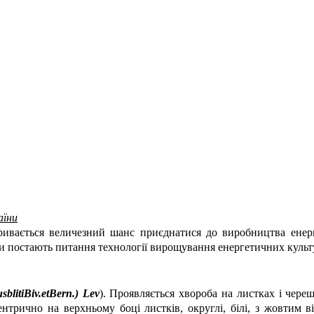
аїни
кривається величезний шанс приєднатися до виробництва енер
ими постають питання технології вирощування енергетичних культу
sblitiBiv
.
etBern
.)
Lev
). Проявляється хвороба на листках і череш
трично на верхньому боці листків, округлі, білі, з жовтим ві