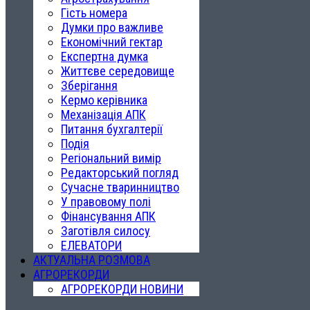
Гість номера
Думки про важливе
Економічний гектар
Експертна думка
Життєве середовище
Зберігання
Кермо керівника
Механізація АПК
Питання бухгалтерії
Подія
Регіональний вимір
Редакторський погляд
Сучасне тваринництво
У правовому полі
Фінансування АПК
Заготівля силосу
ЕЛЕВАТОРИ
АКТУАЛЬНА РОЗМОВА
АГРОРЕКОРДИ
АГРОРЕКОРДИ НОВИНИ