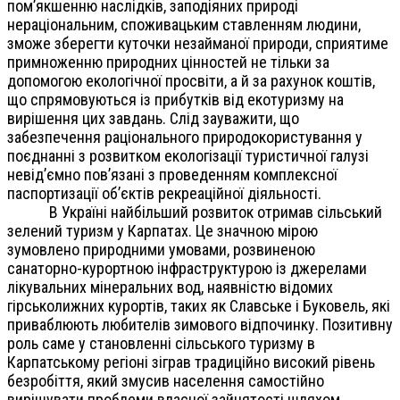
пом’якшенню наслідків, заподіяних природі
нераціональним, споживацьким ставленням людини,
зможе зберегти куточки незайманої природи, сприятиме
примноженню природних цінностей не тільки за
допомогою екологічної просвіти, а й за рахунок коштів,
що спрямовуються із прибутків від екотуризму на
вирішення цих завдань. Слід зауважити, що
забезпечення раціонального природокористування у
поєднанні з розвитком екологізації туристичної галузі
невід’ємно пов’язані з проведенням комплексної
паспортизації об’єктів рекреаційної діяльності.
В Україні найбільший розвиток отримав сільський
зелений туризм у Карпатах. Це значною мірою
зумовлено природними умовами, розвиненою
санаторно-курортною інфраструктурою із джерелами
лікувальних мінеральних вод, наявністю відомих
гірськолижних курортів, таких як Славське і Буковель, які
приваблюють любителів зимового відпочинку. Позитивну
роль саме у становленні сільського туризму в
Карпатському регіоні зіграв традиційно високий рівень
безробіття, який змусив населення самостійно
вирішувати проблеми власної зайнятості шляхом