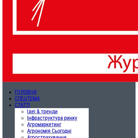
ГОЛОВНА
СПЕЦТЕМА
СТАТТІ
Ідеї & тренди
Інфраструктура ринку
Агромаркетинг
Агрономія Сьогодні
Агрострахування