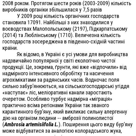
2008 роком. Протягом шести років (2003-2009) кількість
виробників органіки збільшилася у 7,5 разів
У 2009 році кількість органічних господарств
становила 17091. Найбільші з них знаходилися у
воєводствах Малопольському (2197), Підкарпатському
(2014) та Люблінському (1710). Величезна кількість
господарств зосереджена в південно-східній частині
країни.
Як відомо, в Україні є усі умови для виробництва
надзвичайно популярної у світі екологічно чистої
продукції. Це, зокрема, ґрунти, які вже «відпочили» від
надмірного інтенсивного обробітку та насичення
агрохімікатами за радянських часів. Водночас поля
сильно забур’янюються, на сільськогосподарські угіддя
«наступає» ліс, меліоративні канали заростають
очеретом. Особливо турбує надмірна «міграція»
практично всіма регіонами України так званого
карантинного бур’яну, який викликає сильну алергенну
дію на організм людини -- амброзії полинолистої
(
Ambrosia artemisiifolia L.
). Поширення цього виду бур’яну
може відбуватися за аналогією колорадського жука,