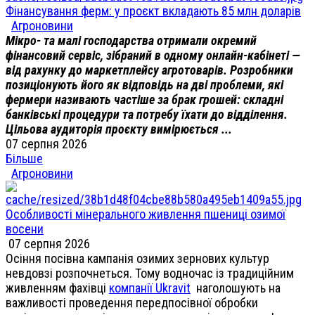
Фінансування ферм: у проєкт вкладають 85 млн доларів
Агроновини
Мікро- та малі господарства отримали окремий
фінансовий сервіс, зібраний в одному онлайн-кабінеті —
від рахунку до маркетплейсу агротоварів. Розробники
позиціонують його як відповідь на дві проблеми, які
фермери називають частіше за брак грошей: складні
банківські процедури та потребу їхати до відділення.
Цільова аудиторія проєкту вимірюється ...
07 серпня 2026
Більше
Агроновини
Особливості мінерального живлення пшениці озимої
восени
07 серпня 2026
Осіння посівна кампанія озимих зернових культур
невдовзі розпочнеться. Тому водночас із традиційним
живленням фахівці
компанії Ukravit
наголошують на
важливості проведення передпосівної обробки