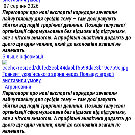
07 серпня 2026
Переговори про нові експортні коридори зачепили
найчутливішу для сусідів тему — там досі рахують
збитки від подій трирічної давнини. Позиція галузевої
організації сформульована без відмови від підтримки,
але з чіткою вимогою. А профільні аналітики додають до
цього ще один чинник, який до економіки взагалі не
належить.
Більше інформації
Транзит українського зерна через Польщу: аграрії
виставили умову
Агроновини
Переговори про нові експортні коридори зачепили
найчутливішу для сусідів тему — там досі рахують
збитки від подій трирічної давнини. Позиція галузевої
організації сформульована без відмови від підтримки,
але з чіткою вимогою. А профільні аналітики додають до
цього ще один чинник, який до економіки взагалі не
належить.