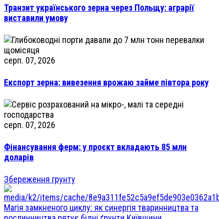
Транзит українського зерна через Польщу: аграрії
виставили умову
серп. 07, 2026
Експорт зерна: вивезення врожаю займе півтора року
серп. 07, 2026
Фінансування ферм: у проєкт вкладають 85 млн
доларів
Збереження грунту
Магія замкненого циклу: як синергія тваринництва та
рослинництва рятує бідні ґрунти Київщини