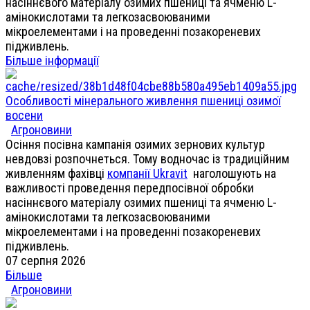
насіннєвого матеріалу озимих пшениці та ячменю L-
амінокислотами та легкозасвоюваними
мікроелементами і на проведенні позакореневих
підживлень.
Більше інформації
Особливості мінерального живлення пшениці озимої
восени
Агроновини
Осіння посівна кампанія озимих зернових культур
невдовзі розпочнеться. Тому водночас із традиційним
живленням фахівці
компанії Ukravit
наголошують на
важливості проведення передпосівної обробки
насіннєвого матеріалу озимих пшениці та ячменю L-
амінокислотами та легкозасвоюваними
мікроелементами і на проведенні позакореневих
підживлень.
07 серпня 2026
Більше
Агроновини