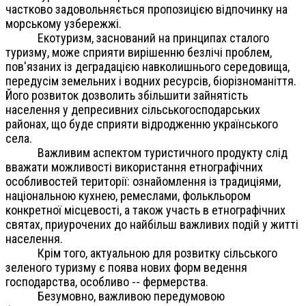
частково задовольняється пропозицією відпочинку на
морському узбережжі.
Екотуризм, заснований на принципах сталого
туризму, може сприяти вирішенню безлічі проблем,
пов'язаних із деградацією навколишнього середовища,
передусім земельних і водних ресурсів, біорізноманіття.
Його розвиток дозволить збільшити зайнятість
населення у депресивних сільськогосподарських
районах, що буде сприяти відродженню українського
села.
Важливим аспектом туристичного продукту слід
вважати можливості використання етнографічних
особливостей території: ознайомлення із традиціями,
національною кухнею, ремеслами, фолькльором
конкретної місцевості, а також участь в етнографічних
святах, приурочених до найбільш важливих подій у житті
населення.
Крім того, актуальною для розвитку сільського
зеленого туризму є поява нових форм ведення
господарства, особливо -- фермерства.
Безумовно, важливою передумовою