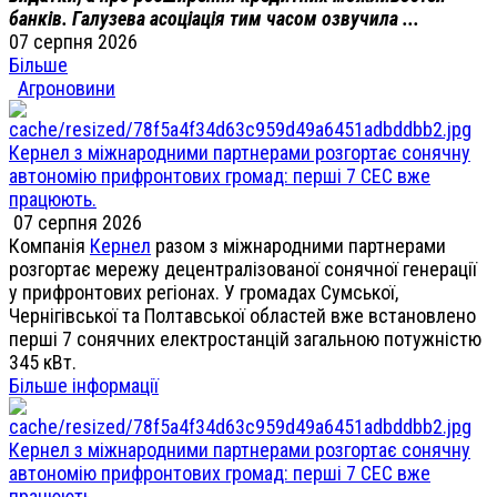
банків. Галузева асоціація тим часом озвучила ...
07 серпня 2026
Більше
Агроновини
Кернел з міжнародними партнерами розгортає сонячну
автономію прифронтових громад: перші 7 СЕС вже
працюють.
07 серпня 2026
Компанія
Кернел
разом з міжнародними партнерами
розгортає мережу децентралізованої сонячної генерації
у прифронтових регіонах. У громадах Сумської,
Чернігівської та Полтавської областей вже встановлено
перші 7 сонячних електростанцій загальною потужністю
345 кВт.
Більше інформації
Кернел з міжнародними партнерами розгортає сонячну
автономію прифронтових громад: перші 7 СЕС вже
працюють.