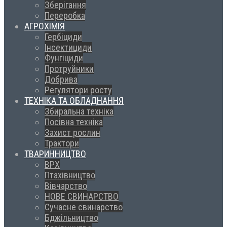
Зберігання
Переробка
АГРОХІМІЯ
Гербіциди
Інсектициди
Фунгіциди
Протруйники
Добрива
Регулятори росту
ТЕХНІКА ТА ОБЛАДНАННЯ
Збиральна техніка
Посівна техніка
Захист рослин
Трактори
ТВАРИННИЦТВО
ВРХ
Птахівництво
Вівчарство
НОВЕ СВИНАРСТВО
Сучасне свинарство
Бджільництво