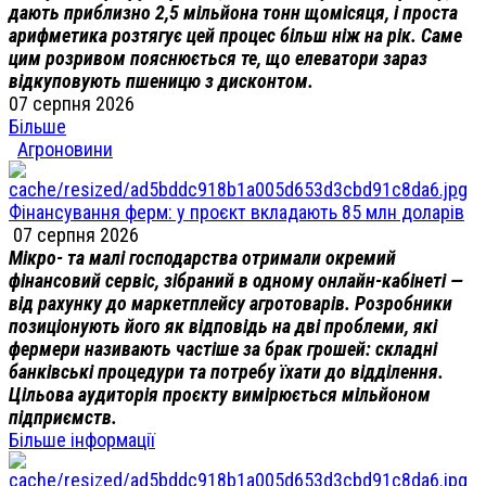
дають приблизно 2,5 мільйона тонн щомісяця, і проста
арифметика розтягує цей процес більш ніж на рік. Саме
цим розривом пояснюється те, що елеватори зараз
відкуповують пшеницю з дисконтом.
07 серпня 2026
Більше
Агроновини
Фінансування ферм: у проєкт вкладають 85 млн доларів
07 серпня 2026
Мікро- та малі господарства отримали окремий
фінансовий сервіс, зібраний в одному онлайн-кабінеті —
від рахунку до маркетплейсу агротоварів. Розробники
позиціонують його як відповідь на дві проблеми, які
фермери називають частіше за брак грошей: складні
банківські процедури та потребу їхати до відділення.
Цільова аудиторія проєкту вимірюється мільйоном
підприємств.
Більше інформації