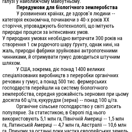
галузі у найближчому майбутньому.
Передумови для біологічного землеробства
У розвинених країнах, де здоров'я людини --
категорія економічна, починаючи з 40-х років ХХ
сторіччя, упроваджують біотехнології, що імітують
природні процеси за інтенсивних умов.
У природних умовах необхідно витрачати 300 років на
створення 1 см родючого шару ґрунту, однак нині, на
жаль, природні фабрики зруйновані антропогенними
чинниками, й отримувати гумус доводиться штучним
шляхом.
У США, зокрема, діє понад 1400 великих
спеціалізованих виробництв з переробки органічних
речовин у гумус, а понад 500 тис. фермерських
господарств перейшли на систему біологічного
землеробства, середня урожайність зернових при цьому
досягла 60 ц/га, кукурудзи (зерна) -- понад 100 ц/га.
Органічне сільське господарство у світі досить
популярне. За статистикою, в Європі під нього
використовують 5,1 млн га, Північній Америці -- 1,5 млн
га, Латинській Америці -- 4,7 млн га, Австралії -- 10,6 млн
га. Причому за останні роки частка європейських земель,