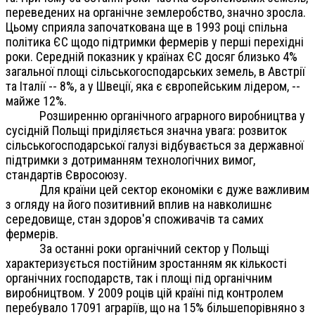
переведених на органічне землеробство, значно зросла.
Цьому сприяла започаткована ще в 1993 році спільна
політика ЄС щодо підтримки фермерів у перші перехідні
роки. Середній показник у країнах ЄС досяг близько 4%
загальної площі сільськогосподарських земель, в Австрії
та Італії -- 8%, а у Швеції, яка є європейським лідером, --
майже 12%.
Розширенню органічного аграрного виробництва у
сусідній Польщі приділяється значна увага: розвиток
сільськогосподарської галузі відбувається за державної
підтримки з дотриманням технологічних вимог,
стандартів Євросоюзу.
Для країни цей сектор економіки є дуже важливим
з огляду на його позитивний вплив на навколишнє
середовище, стан здоров'я споживачів та самих
фермерів.
За останні роки органічний сектор у Польщі
характеризується постійним зростанням як кількості
органічних господарств, так і площі під органічним
виробництвом. У 2009 роців цій країні під контролем
перебувало 17091 аграріїв, що на 15% більшепорівняно з