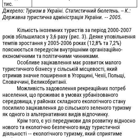
тис.
Джерело: Туризм в Україні. Статистичний бюлетень. --
К.:
Державна туристична адміністрація України.
--
2005.
Кількість іноземних туристів за період 2000-2007
років збільшилася у 3,6 разу (рис. 3). Деяке уповільнення
темпів зростання у 2005-2006 роках (12,8% та 7,2%)
пояснюється передусім внутрішніми організаційно-
економічними та політичними чинниками.
Особливе зацікавлення має розвиток малого
туристичного бізнесу у сільській місцевості, який
отримав значне поширення в Угорщині, Чехії, Польщі,
Словаччині, Великобританії.
Можливість задоволення рекреаційних потреб
населення, що проживає в умовах урбанізованого
середовища, у районах складного екологічного стану
посилило зацікавлення до сільського зеленого туризму
як одного із альтернативних видів відпочинку.
Крім того, є усі передумови для розвитку відносно
нового та екологічно безпечного виду туристичної
діяльності -- екологічного туризму, який сприятиме