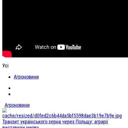
Усі
Агроновини
Агроновини
Транзит українського зерна через Польщу: аграрії
виставили умову