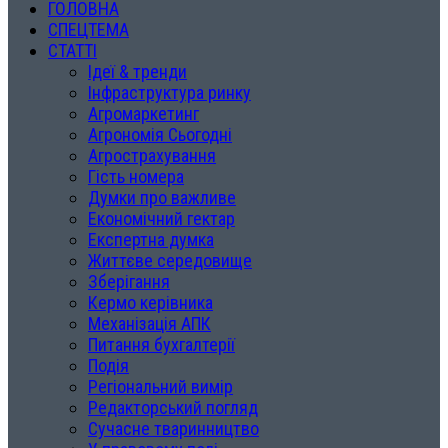
ГОЛОВНА
СПЕЦТЕМА
СТАТТІ
Ідеї & тренди
Інфраструктура ринку
Агромаркетинг
Агрономія Сьогодні
Агрострахування
Гість номера
Думки про важливе
Економічний гектар
Експертна думка
Життєве середовище
Зберігання
Кермо керівника
Механізація АПК
Питання бухгалтерії
Подія
Регіональний вимір
Редакторський погляд
Сучасне тваринництво