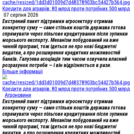
Кредити для аграріїв: 80 млрд проти потрібних 500 млрд
07 серпня 2026
Екстрений пакет підтримки агросектору отримав
конкретну суму — саме стільки коштів держава готова
спрямувати через пільгове кредитування після зупинки
морського експорту. Механізм побудований на вже
чинній програмі, тож ідеться не про нові бюджетні
видатки, а про розширення кредитних можливостей
банків. Галузева асоціація тим часом озвучила власний
розрахунок потреби — і він відрізняється в рази
.
Більше інформації
Кредити для аграріїв: 80 млрд проти потрібних 500 млрд
Агроновини
Екстрений пакет підтримки агросектору отримав
конкретну суму — саме стільки коштів держава готова
спрямувати через пільгове кредитування після зупинки
морського експорту. Механізм побудований на вже
чинній програмі, тож ідеться не про нові бюджетні
видатки, а про розширення кредитних можливостей