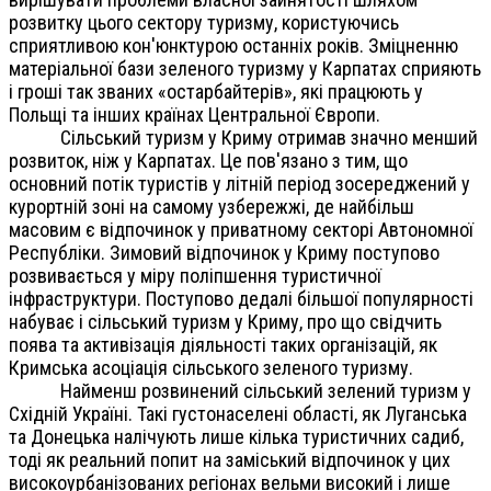
розвитку цього сектору туризму, користуючись
сприятливою кон'юнктурою останніх років. Зміцненню
матеріальної бази зеленого туризму у Карпатах сприяють
і гроші так званих «остарбайтерів», які працюють у
Польщі та інших країнах Центральної Європи.
Сільський туризм у Криму отримав значно менший
розвиток, ніж у Карпатах. Це пов'язано з тим, що
основний потік туристів у літній період зосереджений у
курортній зоні на самому узбережжі, де найбільш
масовим є відпочинок у приватному секторі Автономної
Республіки. Зимовий відпочинок у Криму поступово
розвивається у міру поліпшення туристичної
інфраструктури. Поступово дедалі більшої популярності
набуває і сільський туризм у Криму, про що свідчить
поява та активізація діяльності таких організацій, як
Кримська асоціація сільського зеленого туризму.
Найменш розвинений сільський зелений туризм у
Східній Україні. Такі густонаселені області, як Луганська
та Донецька налічують лише кілька туристичних садиб,
тоді як реальний попит на заміський відпочинок у цих
високоурбанізованих регіонах вельми високий і лише