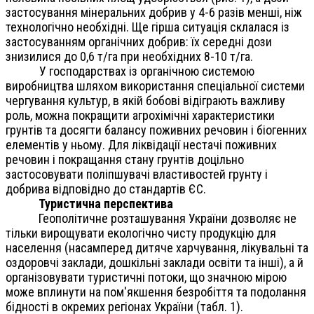
застосування мінеральних добрив у 4-6 разів менші, ніж
технологічно необхідні. Ще гірша ситуація склалася із
застосуванням органічних добрив: їх середні дози
знизилися до 0,6 т/га при необхідних 8-10 т/га.
У господарствах із органічною системою
виробництва шляхом використання спеціальної системи
чергування культур, в якій бобові відіграють важливу
роль, можна покращити агрохімічні характеристики
грунтів та досягти балансу поживних речовин і біогенних
елементів у ньому. Для ліквідації нестачі поживних
речовин і покращання стану грунтів доцільно
застосовувати поліпшувачі властивостей грунту і
добрива відповідно до стандартів ЄС.
Туристична перспектива
Геополітичне розташування України дозволяє не
тільки вирощувати екологічно чисту продукцію для
населення (насамперед дитяче харчування, лікувальні та
оздоровчі заклади, дошкільні заклади освіти та інші), а й
організовувати туристичні потоки, що значною мірою
може вплинути на пом'якшення безробіття та подолання
бідності в окремих регіонах України (табл. 1).