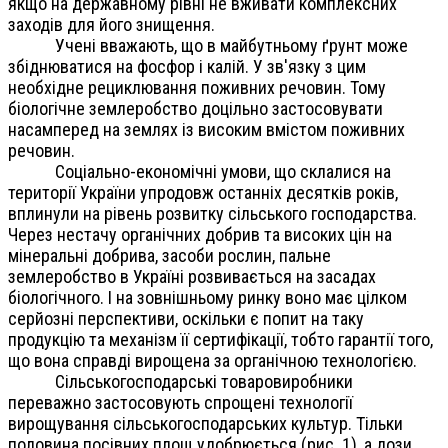
якщо на державному рівні не вживати комплексних
заходів для його знищення.
Учені вважають, що в майбутньому ґрунт може
збіднюватися на фосфор і калій. У зв'язку з цим
необхідне рециклювання поживних речовин. Тому
біологічне землеробство доцільно застосовувати
насамперед на землях із високим вмістом поживних
речовин.
Соціально-економічні умови, що склалися на
території України упродовж останніх десятків років,
вплинули на рівень розвитку сільського господарства.
Через нестачу органічних добрив та високих цін на
мінеральні добрива, засоби рослин, пальне
землеробство в Україні розвивається на засадах
біологічного. І на зовнішньому ринку воно має цілком
серйозні перспективи, оскільки є попит на таку
продукцію та механізм її сертифікації, тобто гарантії того,
що вона справді вирощена за органічною технологією.
Сільськогосподарські товаровиробники
переважно застосовують спрощені технології
вирощування сільськогосподарських культур. Тільки
половина посівних площ удобрюється (рис. 1), а дози