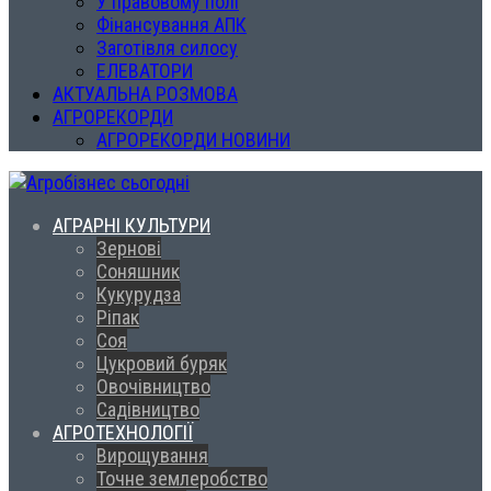
У правовому полі
Фінансування АПК
Заготівля силосу
ЕЛЕВАТОРИ
АКТУАЛЬНА РОЗМОВА
АГРОРЕКОРДИ
АГРОРЕКОРДИ НОВИНИ
АГРАРНІ КУЛЬТУРИ
Зернові
Соняшник
Кукурудза
Ріпак
Соя
Цукровий буряк
Овочівництво
Садівництво
АГРОТЕХНОЛОГІЇ
Вирощування
Точне землеробство