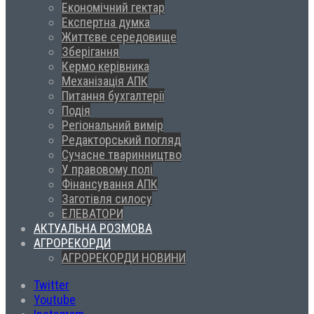
Економічний гектар
Експертна думка
Життєве середовище
Зберігання
Кермо керівника
Механізація АПК
Питання бухгалтерії
Подія
Регіональний вимір
Редакторський погляд
Сучасне тваринництво
У правовому полі
Фінансування АПК
Заготівля силосу
ЕЛЕВАТОРИ
АКТУАЛЬНА РОЗМОВА
АГРОРЕКОРДИ
АГРОРЕКОРДИ НОВИНИ
Twitter
Youtube