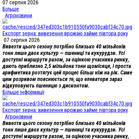
07 серпня 2026
Більше
Агроновини
Експорт зерна: вивезення врожаю займе півтора року
07 серпня 2026
Вивезти цього сезону потрібно близько 40 мільйонів
тонн лише двох культур — пшениці та кукурудзи. Усі
доступні маршрути разом, за оцінкою учасника ринку,
дають приблизно 2,5 мільйона тонн щомісяця, і проста
арифметика розтягує цей процес більш ніж на рік. Саме
цим розривом пояснюється те, що елеватори зараз
відкуповують пшеницю з дисконтом.
Більше інформації
Експорт зерна: вивезення врожаю займе півтора року
Агроновини
Вивезти цього сезону потрібно близько 40 мільйонів
тонн лише двох культур — пшениці та кукурудзи. Усі
доступні маршрути разом, за оцінкою учасника ринку,