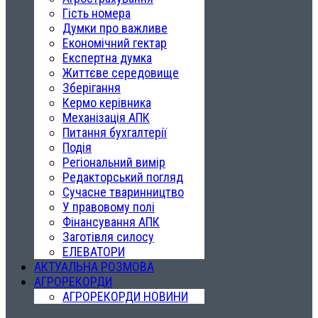
Гість номера
Думки про важливе
Економічний гектар
Експертна думка
Життєве середовище
Зберігання
Кермо керівника
Механізація АПК
Питання бухгалтерії
Подія
Регіональний вимір
Редакторський погляд
Сучасне тваринництво
У правовому полі
Фінансування АПК
Заготівля силосу
ЕЛЕВАТОРИ
АКТУАЛЬНА РОЗМОВА
АГРОРЕКОРДИ
АГРОРЕКОРДИ НОВИНИ