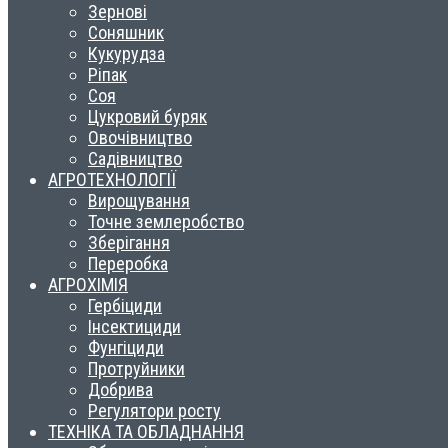
Зернові
Соняшник
Кукурудза
Ріпак
Соя
Цукровий буряк
Овочівництво
Садівництво
АГРОТЕХНОЛОГІЇ
Вирощування
Точне землеробство
Зберігання
Переробка
АГРОХІМІЯ
Гербіциди
Інсектициди
Фунгіциди
Протруйники
Добрива
Регулятори росту
ТЕХНІКА ТА ОБЛАДНАННЯ