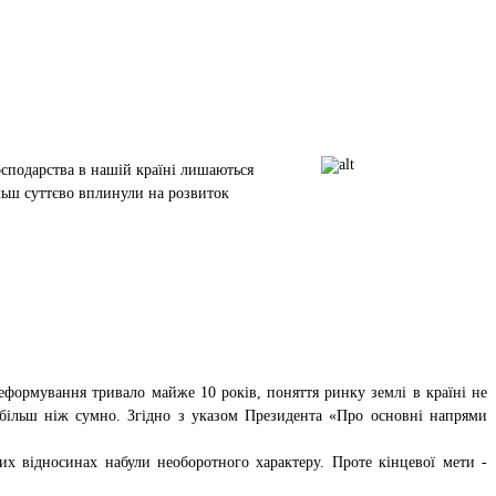
господарства в нашій країні лишаються
льш суттєво вплинули на розвиток
еформування тривало майже 10 років, поняття ринку землі в країні не
о більш ніж сумно. Згідно з указом Президента «Про основні напрями
их відносинах набули необоротного характеру. Проте кінцевої мети -