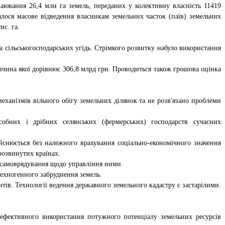
паювання 26,4 млн га земель, переданих у колективну власність 11419
алося масове відведення власникам земельних часток (паїв) земельних
ис. га.
а сільськогосподарських угідь. Стрімкого розвитку набуло використання
ичина якої дорівнює 306,8 млрд грн. Проводиться також грошова оцінка
ханізмів вільного обігу земельних ділянок та не розв'язано проблеми
обних і дрібних селянських (фермерських) господарств сучасних
йснюється без належного врахування соціально-економічного значення
розвинутих країнах.
о самоврядування щодо управління ними.
техногенного забруднення земель.
ів. Технології ведення державного земельного кадастру є застарілими.
ефективного використання потужного потенціалу земельних ресурсів