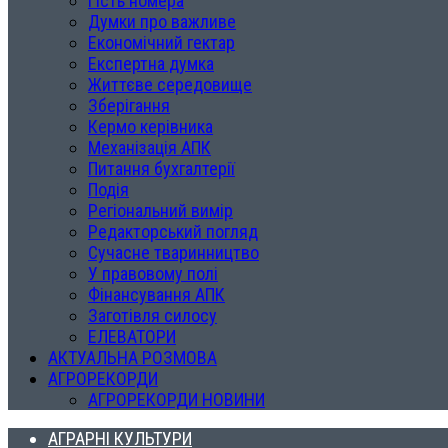
Гість номера
Думки про важливе
Економічний гектар
Експертна думка
Життєве середовище
Зберігання
Кермо керівника
Механізація АПК
Питання бухгалтерії
Подія
Регіональний вимір
Редакторський погляд
Сучасне тваринництво
У правовому полі
Фінансування АПК
Заготівля силосу
ЕЛЕВАТОРИ
АКТУАЛЬНА РОЗМОВА
АГРОРЕКОРДИ
АГРОРЕКОРДИ НОВИНИ
АГРАРНІ КУЛЬТУРИ