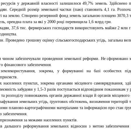
 ресурсів у державній власності залишилося 49,7% земель. Здійснено 
дян. Середній розмір земельної частки (паю) становить 4,1 га. Розпоч
сті на землю. Створено резервний фонд земель загальною площею 3070,3 т
ль, орендна плата за які у 2000 році перевищила 1,6 млрд грн.
мадян, 37,6 тис. фермерських господарств використовують майже 2 млн г
родництва.
. Проведено грошову оцінку сільськогосподарських угідь, загальна вел
им чином забезпечували проведення земельної реформи. Не сформовано ме
о фінансового забезпечення.
емлекористування, зокрема, у формуванні на базі особистих підс
дприємств.
 населених пунктах, зокрема органами місцевого самоврядування, зді
ємність забудови у 1,5-3 разів поступається відповідним показникам у 
 та розподілу повноважень органів державної влади й органів місцевог
афування земельних угідь, ґрунтових обстежень, визначення територій 
ними планово-картографічними матеріалами та інформацією про стан ґрунт
о забезпечення.
 призначення за межами населених пунктів.
в дальшого реформування земельних відносин з метою забезпечення 