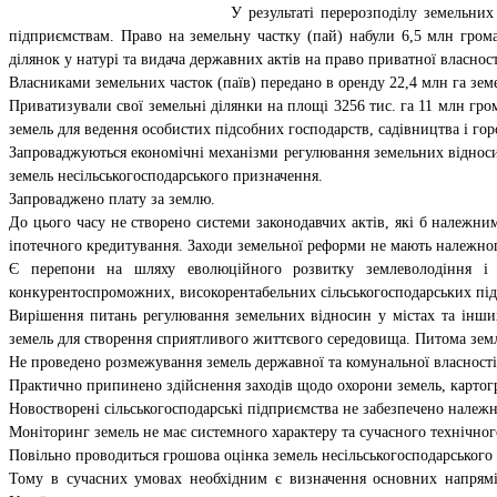
У результаті перерозподілу земельних
підприємствам. Право на земельну частку (пай) набули 6,5 млн грома
ділянок у натурі та видача державних актів на право приватної власно
Власниками земельних часток (паїв) передано в оренду 22,4 млн га земе
Приватизували свої земельні ділянки на площі 3256 тис. га 11 млн гро
земель для ведення особистих підсобних господарств, садівництва і го
Запроваджуються економічні механізми регулювання земельних відносин
земель несільськогосподарського призначення.
Запроваджено плату за землю.
До цього часу не створено системи законодавчих актів, які б належн
іпотечного кредитування. Заходи земельної реформи не мають належног
Є перепони на шляху еволюційного розвитку землеволодіння і з
конкурентоспроможних, високорентабельних сільськогосподарських пі
Вирішення питань регулювання земельних відносин у містах та інших
земель для створення сприятливого життєвого середовища. Питома земле
Не проведено розмежування земель державної та комунальної власності
Практично припинено здійснення заходів щодо охорони земель, картогр
Новостворені сільськогосподарські підприємства не забезпечено належ
Моніторинг земель не має системного характеру та сучасного технічног
Повільно проводиться грошова оцінка земель несільськогосподарського
Тому в сучасних умовах необхідним є визначення основних напрямі