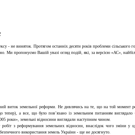
2
ексу - не виняток. Протягом останніх десяти років проблеми сільського 
. Ми пропонуємо Вашій увазі огляд подій, які, за версією «АС», найбі
вий виток земельної реформи. Не дивлячись на те, що на той момент р
і до тепер), а все, що було пов’язано із земельним питанням виглядал
2005 роки», земельні відносини виглядали наступним чином.
 робіт з реформування земельних відносин, внаслідок чого зміни у ц
безпечного використання земель України - ще не досягнуто.