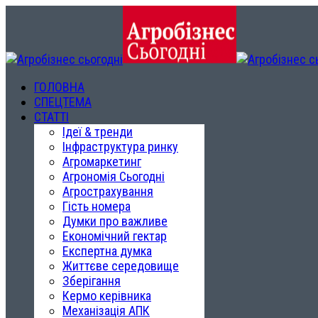
ГОЛОВНА
СПЕЦТЕМА
СТАТТІ
Ідеї & тренди
Інфраструктура ринку
Агромаркетинг
Агрономія Сьогодні
Агрострахування
Гість номера
Думки про важливе
Економічний гектар
Експертна думка
Життєве середовище
Зберігання
Кермо керівника
Механізація АПК