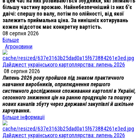
в цей час на них розвиваються збудники, які знімають
більшу частину врожаю. Найнебезпечніший із них б'є
двічі: спершу по валу, потім по олійності, від якої
залежить приймальна ціна. За нинішніх котирувань
кожен відсоток має конкретну вартість.
08 серпня 2026
Більше
Агроновини
Дайджест українського картоплярства: липень 2026
08 серпня 2026
Липень 2026 року пройшов під знаком практичного
навчання виробників, оприлюднення першого
системного дослідження споживання картоплі в Україні,
сезонного зниження цін на ранню продукцію та пошуку
нових каналів збуту через державні закупівлі й шкільне
харчування.
Більше інформації
Дайджест українського картоплярства: липень 2026