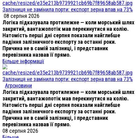
Залізниця не замінила порти: експорт зерна впав на 73%
08 серпня 2026
Логіка підказувала протилежне — коли морський шлях
закритий, вантажопотік мав перекинутися на колію.
Натомість перші дні серпня показали найглибше
падіння залізничного експорту за останні роки.
Причина не в самій залізниці, і представник
перевізника назвав її прямо.
Більше інформації
Залізниця не замінила порти: експорт зерна впав на 73%
Агроновини
Логіка підказувала протилежне — коли морський шлях
закритий, вантажопотік мав перекинутися на колію.
Натомість перші дні серпня показали найглибше
падіння залізничного експорту за останні роки.
Причина не в самій залізниці, і представник
перевізника назвав її прямо.
08 серпня 2026
Більше