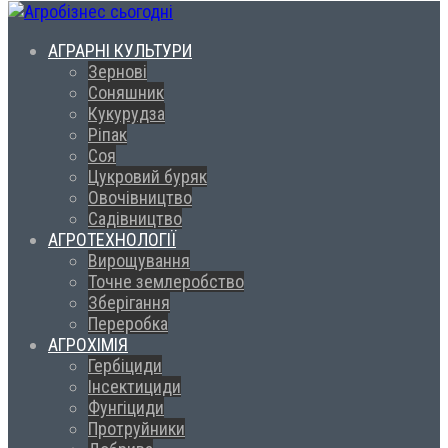
АГРАРНІ КУЛЬТУРИ
Зернові
Соняшник
Кукурудза
Ріпак
Соя
Цукровий буряк
Овочівництво
Садівництво
АГРОТЕХНОЛОГІЇ
Вирощування
Точне землеробство
Зберігання
Переробка
АГРОХІМІЯ
Гербіциди
Інсектициди
Фунгіциди
Протруйники