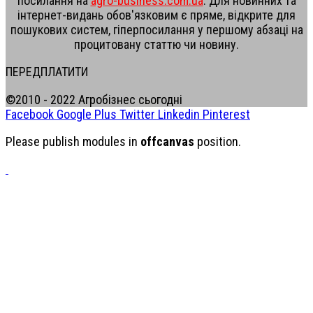
посилання на
agro-business.com.ua
. Для новинних та
інтернет-видань обов'язковим є пряме, відкрите для
пошукових систем, гіперпосилання у першому абзаці на
процитовану статтю чи новину.
ПЕРЕДПЛАТИТИ
©2010 - 2022 Агробізнес сьогодні
Facebook
Google Plus
Twitter
Linkedin
Pinterest
Please publish modules in
offcanvas
position.