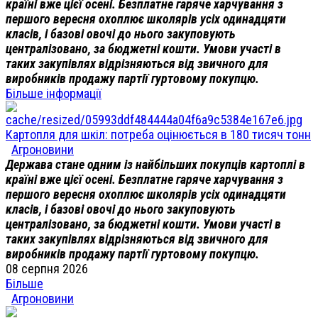
країні вже цієї осені. Безплатне гаряче харчування з
першого вересня охоплює школярів усіх одинадцяти
класів, і базові овочі до нього закуповують
централізовано, за бюджетні кошти. Умови участі в
таких закупівлях відрізняються від звичного для
виробників продажу партії гуртовому покупцю.
Більше інформації
Картопля для шкіл: потреба оцінюється в 180 тисяч тонн
Агроновини
Держава стане одним із найбільших покупців картоплі в
країні вже цієї осені. Безплатне гаряче харчування з
першого вересня охоплює школярів усіх одинадцяти
класів, і базові овочі до нього закуповують
централізовано, за бюджетні кошти. Умови участі в
таких закупівлях відрізняються від звичного для
виробників продажу партії гуртовому покупцю.
08 серпня 2026
Більше
Агроновини