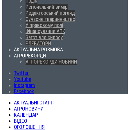
Подія
Регіональний вимір
Редакторський погляд
Сучасне тваринництво
У правовому полі
Фінансування АПК
Заготівля силосу
ЕЛЕВАТОРИ
АКТУАЛЬНА РОЗМОВА
АГРОРЕКОРДИ
АГРОРЕКОРДИ НОВИНИ
Twitter
Youtube
Instagram
Facebook
АКТУАЛЬНІ СТАТТІ
АГРОНОВИНИ
КАЛЕНДАР
ВІДЕО
ОГОЛОШЕННЯ