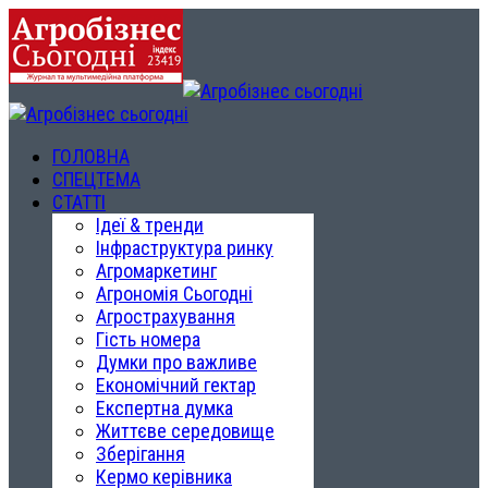
ГОЛОВНА
СПЕЦТЕМА
СТАТТІ
Ідеї & тренди
Інфраструктура ринку
Агромаркетинг
Агрономія Сьогодні
Агрострахування
Гість номера
Думки про важливе
Економічний гектар
Експертна думка
Життєве середовище
Зберігання
Кермо керівника