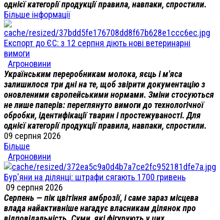
однієї категорії продукції правила, навпаки, спростили.
Більше інформації
Експорт до ЄС: з 12 серпня діють нові ветеринарні
вимоги
Агроновини
Українським переробникам молока, яєць і м'яса
залишилося три дні на те, щоб звірити документацію з
оновленими європейськими нормами. Зміни стосуються
не лише паперів: переглянуто вимоги до технологічної
обробки, ідентифікації тварин і простежуваності. Для
однієї категорії продукції правила, навпаки, спростили.
09 серпня 2026
Більше
Агроновини
Бур'яни на ділянці: штрафи сягають 1700 гривень
09 серпня 2026
Серпень — пік цвітіння амброзії, і саме зараз місцева
влада найактивніше нагадує власникам ділянок про
відповідальність. Суми, які фігурують у цих