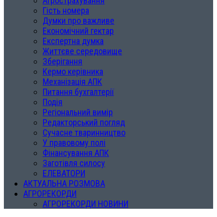
Агрострахування
Гість номера
Думки про важливе
Економічний гектар
Експертна думка
Життєве середовище
Зберігання
Кермо керівника
Механізація АПК
Питання бухгалтерії
Подія
Регіональний вимір
Редакторський погляд
Сучасне тваринництво
У правовому полі
Фінансування АПК
Заготівля силосу
ЕЛЕВАТОРИ
АКТУАЛЬНА РОЗМОВА
АГРОРЕКОРДИ
АГРОРЕКОРДИ НОВИНИ