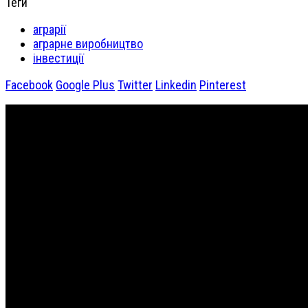
Теги
аграрії
аграрне виробництво
інвестиції
Facebook
Google Plus
Twitter
Linkedin
Pinterest