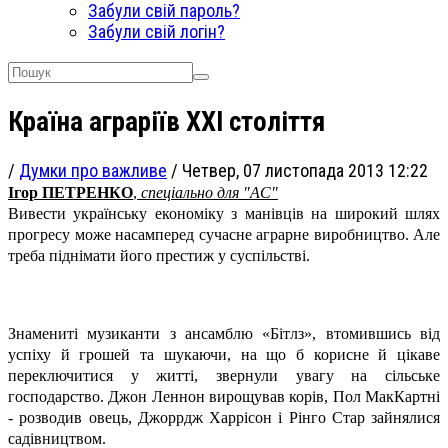
Забули свій пароль?
Забули свій логін?
Країна аграріїв ХХI століття
/
Думки про важливе
/
Четвер, 07 листопада 2013 12:22
Ігор ПЕТРЕНКО
,
спеціально для "АС"
Вивести українську економіку з манівців на широкий шлях
прогресу може насамперед сучасне аграрне виробництво. Але
треба піднімати його престиж у суспільстві.
Знамениті музиканти з ансамблю «Бітлз», втомившись від
успіху й грошей та шукаючи, на що б корисне й цікаве
переключитися у житті, звернули увагу на сільське
господарство. Джон Леннон вирощував корів, Пол МакКартні
- розводив овець, Джоррдж Харрісон і Рінго Стар зайнялися
садівництвом.