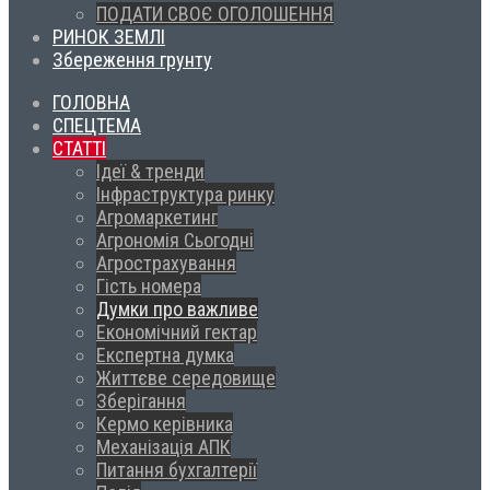
ПОДАТИ СВОЄ ОГОЛОШЕННЯ
РИНОК ЗЕМЛІ
Збереження грунту
ГОЛОВНА
СПЕЦТЕМА
СТАТТІ
Ідеї & тренди
Інфраструктура ринку
Агромаркетинг
Агрономія Сьогодні
Агрострахування
Гість номера
Думки про важливе
Економічний гектар
Експертна думка
Життєве середовище
Зберігання
Кермо керівника
Механізація АПК
Питання бухгалтерії