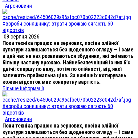
Агроновини
Хвороби соняшнику: втрати врожаю сягають 60
відсотків
08 серпня 2026
Поки техніка працює на зернових, посіви олійної
культури залишаються без щоденного огляду — і саме
в цей час на них розвиваються збудники, які знімають
більшу частину врожаю. Найнебезпечніший із них б'є
двічі: спершу по валу, потім по олійності, від якої
залежить приймальна ціна. За нинішніх котирувань
кожен відсоток має конкретну вартість.
Більше інформації
Хвороби соняшнику: втрати врожаю сягають 60
відсотків
Агроновини
Поки техніка працює на зернових, посіви олійної
культури залишаються без щоденного огляду — і саме