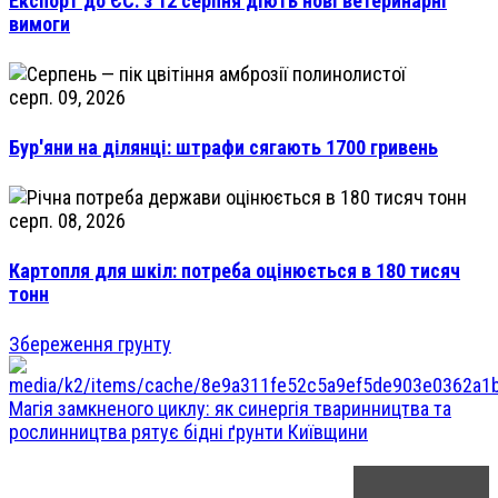
Експорт до ЄС: з 12 серпня діють нові ветеринарні
вимоги
серп. 09, 2026
Бур'яни на ділянці: штрафи сягають 1700 гривень
серп. 08, 2026
Картопля для шкіл: потреба оцінюється в 180 тисяч
тонн
Збереження грунту
Магія замкненого циклу: як синергія тваринництва та
рослинництва рятує бідні ґрунти Київщини