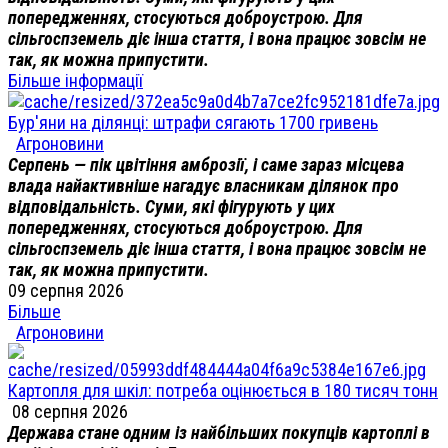
попередженнях, стосуються доброустрою. Для
сільгоспземель діє інша стаття, і вона працює зовсім не
так, як можна припустити.
Більше інформації
Бур'яни на ділянці: штрафи сягають 1700 гривень
Агроновини
Серпень — пік цвітіння амброзії, і саме зараз місцева
влада найактивніше нагадує власникам ділянок про
відповідальність. Суми, які фігурують у цих
попередженнях, стосуються доброустрою. Для
сільгоспземель діє інша стаття, і вона працює зовсім не
так, як можна припустити.
09 серпня 2026
Більше
Агроновини
Картопля для шкіл: потреба оцінюється в 180 тисяч тонн
08 серпня 2026
Держава стане одним із найбільших покупців картоплі в