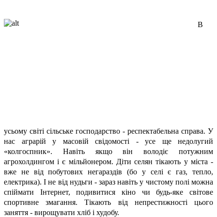
В
усьому світі сільське господарство - респектабельна справа. У
нас аграрій у масовій свідомості - усе ще недолугий
«колгоспник». Навіть якщо він володіє потужним
агрохолдингом і є мільйонером. Діти селян тікають у міста -
вже не від побутових негараздів (бо у селі є газ, тепло,
електрика). І не від нудьги - зараз навіть у чистому полі можна
спіймати Інтернет, подивитися кіно чи будь-яке світове
спортивне змагання. Тікають від непрестижності цього
заняття - вирощувати хліб і худобу.