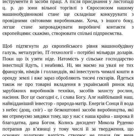
інструменти й засоби праці. А після приєднання у листопаді
ц. р. до зони вільної торгівлі з Євросоюзом нашому
машинобудівникові стане ще складніше конкурувати з
провідними світовими виробниками. Хоча, з іншого боку,
легше стане запроваджувати виробничі контакти з
європейцями: скажімо, створювати спільні підприємства.
Щоб підтягнути до європейського рівня машинобудівну
галузь, металургію, ІТ-технології - потрібні мільярди доларів.
Поки що їх узяти ніде. Натомість у сільське господарство
інвестиції йдуть, і неабиякі. Ні, ми маємо на увазі не тих
французів, німців і голландців, які інвестують чималі кошти в
оренду землі і вже зараз обробляють тисячі гектарів. Йдеться
також не про товарні вкладення в український ринок від
зарубіжних виробників техніки, засобів захисту рослин,
насіння. Все це сьогодні є, і слава Богу. Але найбільший наш,
найвідданіший інвестор - природа-матір. Енергія Сонця й вода
з небес (дощ, сніг) - це безкоштовні засоби виробництва, які
ми отримуємо завдяки тому, що у нас є наша країна - широка й
благодатна, дана Богом. Колись дисидент Микола Руденко
потрапив до в’язниці у тому числі й за твердження, що
основну додаткову вартість створює не праця (як вчив