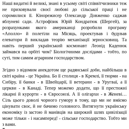
Наші видатні й великі, знані в усьому світі співвітчизники теж
не приховували своєї любові до сільської праці і не
соромилися її. Кінорежисер Олександр Довженко саджав
яблуневі сади. Астрофізик Юрій Кондратюк (Шергей), за
розрахунками якого американці розробили програму
«Аполло» й полетіли на Місяць, проектував і будував
елеватори й викладав теорію механізації зерносховищ. Та
навіть перший український космонавт Леонід Каденюк
займався на орбіті чим? Біологічними дослідами - тобто, по
суті, тим самим аграрним господарством.
Згідно з відомим анекдотом ще радянської доби, найбільша в
світі країна - це Україна. Бо її столиця - в Кремлі, її тюрми - на
Сибіру, її банки - в Швейцарії, її ветерани - в Уругваї, а її
церкви - в Канаді. Тепер можемо додати, що її престижні
лікарні й курорти - в Євросоюзі. А її олігархи - в Женеві…
Сіль цього доволі чорного гумору в тому, що ми не вміємо
цінувати своє, й не бачимо головного. Витягнути українську
економіку із застою й манівців на широкий шлях цивілізації
може тільки - і насамперед! - сільське господарство. Тобто ми
з вами.