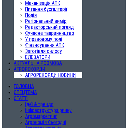
Механізація АПК
Питання бухгалтерії
Подія
Регіональний вимір
Редакторський погляд
Сучасне тваринництво
У правовому полі
Фінансування АПК
Заготівля силосу
ЕЛЕВАТОРИ
АКТУАЛЬНА РОЗМОВА
АГРОРЕКОРДИ
АГРОРЕКОРДИ НОВИНИ
ГОЛОВНА
СПЕЦТЕМА
СТАТТІ
Ідеї & тренди
Інфраструктура ринку
Агромаркетинг
Агрономія Сьогодні