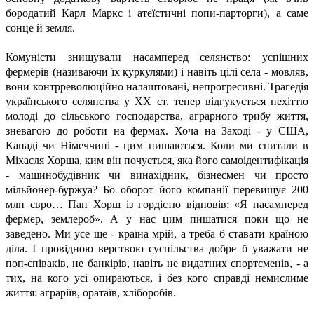
бородатий Карл Маркс і атеїстичні попи-парторги), а саме
сонце й земля.
Комуністи знищували насамперед селянство: успішних
фермерів (називаючи їх куркулями) і навіть цілі села - мовляв,
вони контрреволюційно налаштовані, непрогресивні. Трагедія
українського селянства у ХХ ст. тепер відгукується нехіттю
молоді до сільського господарства, аграрного трибу життя,
зневагою до роботи на фермах. Хоча на Заході - у США,
Канаді чи Німеччині - цим пишаються. Коли ми спитали в
Міхаєля Хорша, ким він почується, яка його самоідентифікація
- машинобудівник чи винахідник, бізнесмен чи просто
мільйонер-буржуа? Бо оборот його компанії перевищує 200
млн євро… Пан Хорш із гордістю відповів: «Я насамперед
фермер, землероб». А у нас цим пишатися поки що не
заведено. Ми усе ще - країна мрій, а треба б ставати країною
діла. І провідною верствою суспільства добре б уважати не
поп-співаків, не банкірів, навіть не видатних спортсменів, - а
тих, на кого усі опираються, і без кого справді немислиме
життя: аграріїв, оратаїв, хліборобів.