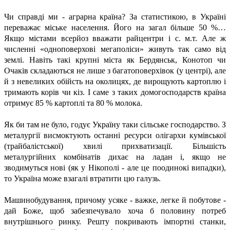
Чи справді ми - аграрна країна? За статистикою, в Україні
переважає міське населення. Його на загал більше 50 %…
Якщо містами всерйоз вважати райцентри і с. м.т. Але ж
численні «одноповерхові мегаполіси» живуть так само від
землі. Навіть такі крупні міста як Бердянськ, Конотоп чи
Очаків складаються не лише з багатоповерхівок (у центрі), але
й з невеликих обійсть на околицях, де вирощують картоплю і
тримають корів чи кіз. І саме з таких домогосподарств країна
отримує 85 % картоплі та 80 % молока.
Як би там не було, годує Україну таки сільське господарство. З
металургії висмоктують останні ресурси олігархи кумівської
(трайбалістської) хвилі прихватизації. Більшість
металургійних комбінатів дихає на ладан і, якщо не
зводимуться нові (як у Нікополі - але це поодинокі випадки),
то Україна може взагалі втратити цю галузь.
Машинобудування, причому усяке - важке, легке й побутове -
дай Боже, щоб забезпечувало хоча б половину потреб
внутрішнього ринку. Решту покривають імпортні станки,