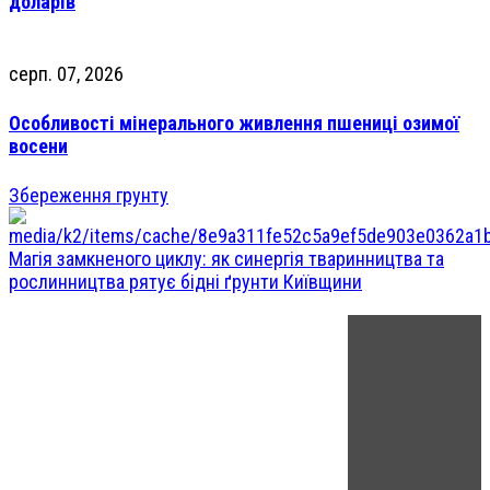
доларів
серп. 07, 2026
Особливості мінерального живлення пшениці озимої
восени
Збереження грунту
Магія замкненого циклу: як синергія тваринництва та
рослинництва рятує бідні ґрунти Київщини