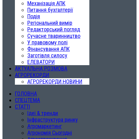
Механізація АПК
Питання бухгалтерії
Подія
Регіональний вимір
Редакторський погляд
Сучасне тваринництво
У правовому полі
Фінансування АПК
Заготівля силосу
ЕЛЕВАТОРИ
АКТУАЛЬНА РОЗМОВА
АГРОРЕКОРДИ
АГРОРЕКОРДИ НОВИНИ
ГОЛОВНА
СПЕЦТЕМА
СТАТТІ
Ідеї & тренди
Інфраструктура ринку
Агромаркетинг
Агрономія Сьогодні