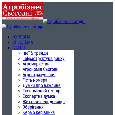
ГОЛОВНА
СПЕЦТЕМА
СТАТТІ
Ідеї & тренди
Інфраструктура ринку
Агромаркетинг
Агрономія Сьогодні
Агрострахування
Гість номера
Думки про важливе
Економічний гектар
Експертна думка
Життєве середовище
Зберігання
Кермо керівника