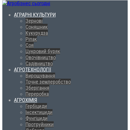
АГРАРНІ КУЛЬТУРИ
Зернові
Соняшник
Кукурудза
Ріпак
Соя
Цукровий буряк
Овочівництво
Садівництво
АГРОТЕХНОЛОГІЇ
Вирощування
Точне землеробство
Зберігання
Переробка
АГРОХІМІЯ
Гербіциди
Інсектициди
Фунгіциди
Протруйники