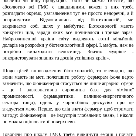
рослини чи іншу продукцію. Тобто не можна сказати, що
абсолютно всі ГМО є шкідливими, кожен з них треба
розглядати окремо, узагальнення тут не просто недоречні, а й
неприпустимі. Відмовившись від біотехнологій, ми
закриваємо собі шлях у майбутнє. Біотехнології мають
конкретні цілі, заради яких все починалося і триває зараз.
Найрозвиненіші країни світу виділяють сотні мільйонів
доларів на розробки у біотехнологічній сфері. І, мабуть, нам не
потрібно винаходити велосипед. Значно мудріше -
використовувати знання та досвід успішних країн».
Щодо цілей впровадження біотехнологій, то очевидно, що
вони мають на меті полегшити роботу фермерам (хоча варто
зазначити, що біоінженерія стосується не лише аграрної сфери
- це і альтернативна сировинна база для хімічної
промисловості, фармацевтики, паливно-енергетичного
сектора тощо), однак у чорно-білих дискусіях про це
згадується мало. Перше, що слід знати фермеру, щоб отримати
вигоду: біоінженерія - це індустрія глобальних знань, і ніколи
не можна оцінювати її поверхнево.
Говорячи про шкоду ГМО, треба відкинути емоції і почати