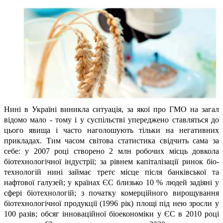
Нині в Україні виникла ситуація, за якої про ГМО на загал
відомо мало - тому і у суспільстві упереджено ставляться до
цього явища і часто наголошують тільки на негативних
прикладах. Тим часом світова статистика свідчить сама за
себе: у 2007 році створено 2 млн робочих місць довкола
біотехнологічної індустрії; за рівнем капіталізації ринок біо-
технологій нині займає третє місце після банківської та
нафтової галузей; у країнах ЄС близько 10 % людей задіяні у
сфері біотехнологій; з початку комерційного вирощування
біотехнологічної продукції (1996 рік) площі під нею зросли у
100 разів; обсяг інноваційної біоекономіки у ЄС в 2010 році