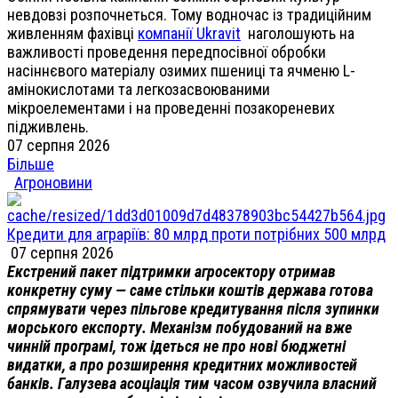
невдовзі розпочнеться. Тому водночас із традиційним
живленням фахівці
компанії Ukravit
наголошують на
важливості проведення передпосівної обробки
насіннєвого матеріалу озимих пшениці та ячменю L-
амінокислотами та легкозасвоюваними
мікроелементами і на проведенні позакореневих
підживлень.
07 серпня 2026
Більше
Агроновини
Кредити для аграріїв: 80 млрд проти потрібних 500 млрд
07 серпня 2026
Екстрений пакет підтримки агросектору отримав
конкретну суму — саме стільки коштів держава готова
спрямувати через пільгове кредитування після зупинки
морського експорту. Механізм побудований на вже
чинній програмі, тож ідеться не про нові бюджетні
видатки, а про розширення кредитних можливостей
банків. Галузева асоціація тим часом озвучила власний