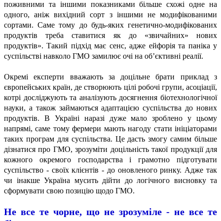
поживними та іншими показниками більше схожі одне на
одного, аніж вихідний сорт з іншими не модифікованими
сортами. Саме тому до будь-яких генетично-модифікованих
продуктів треба ставитися як до «звичайних» нових
продуктів». Такий підхід має сенс, адже ейфорія та паніка у
суспільстві навколо ГМО замилює очі на об’єктивні реалії.
Окремі експерти вважають за доцільне брати приклад з
європейських країн, де створюють цілі робочі групи, асоціації,
котрі досліджують та аналізують досягнення біотехнологічної
науки, а також займаються адаптацією суспільства до нових
продуктів. В Україні наразі дуже мало зроблено у цьому
напрямі, саме тому фермери мають нагоду стати ініціаторами
таких програм для суспільства. Це дасть змогу самим більше
дізнатися про ГМО, зрозуміти доцільність такої продукції для
кожного окремого господарства і грамотно підготувати
суспільство - своїх клієнтів - до оновленого ринку. Адже так
чи інакше Україна мусить дійти до логічного висновку та
сформувати свою позицію щодо ГМО.
Не все те чорне, що не зрозуміле - не все те