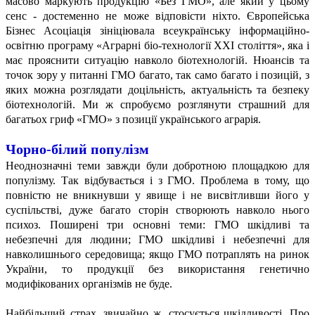
масово маркують продукцію «Без ГМО», але який у цьому
сенс - достеменно не може відповісти ніхто. Європейська
Бізнес Асоціація зініціювала всеукраїнську інформаційно-
освітню програму «Аграрні біо-технології ХХІ століття», яка і
має прояснити ситуацію навколо біотехнологій. Нюансів та
точок зору у питанні ГМО багато, так само багато і позицій, з
яких можна розглядати доцільність, актуальність та безпеку
біотехнологій. Ми ж спробуємо розглянути страшний для
багатьох гриф «ГМО» з позиції українського аграрія.
Чорно-білий популізм
Неоднозначні теми завжди були добротною площадкою для
популізму. Так відбувається і з ГМО. Проблема в тому, що
повністю не вникнувши у явище і не висвітливши його у
суспільстві, дуже багато сторін створюють навколо нього
психоз. Поширені три основні теми: ГМО шкідливі та
небезпечні для людини; ГМО шкідливі і небезпечні для
навколишнього середовища; якщо ГМО потраплять на ринок
України, то продукції без використання генетично
модифікованих організмів не буде.
Найбільший страх, звичайно ж, стосується шкідливості. Про