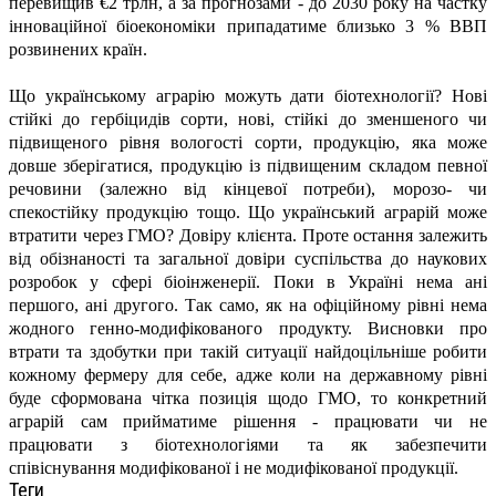
перевищив €2 трлн, а за прогнозами - до 2030 року на частку
інноваційної біоекономіки припадатиме близько 3 % ВВП
розвинених країн.
Що українському аграрію можуть дати біотехнології? Нові
стійкі до гербіцидів сорти, нові, стійкі до зменшеного чи
підвищеного рівня вологості сорти, продукцію, яка може
довше зберігатися, продукцію із підвищеним складом певної
речовини (залежно від кінцевої потреби), морозо- чи
спекостійку продукцію тощо. Що український аграрій може
втратити через ГМО? Довіру клієнта. Проте остання залежить
від обізнаності та загальної довіри суспільства до наукових
розробок у сфері біоінженерії. Поки в Україні нема ані
першого, ані другого. Так само, як на офіційному рівні нема
жодного генно-модифікованого продукту. Висновки про
втрати та здобутки при такій ситуації найдоцільніше робити
кожному фермеру для себе, адже коли на державному рівні
буде сформована чітка позиція щодо ГМО, то конкретний
аграрій сам прийматиме рішення - працювати чи не
працювати з біотехнологіями та як забезпечити
співіснування
модифікованої і не модифікованої продукції.
Теги