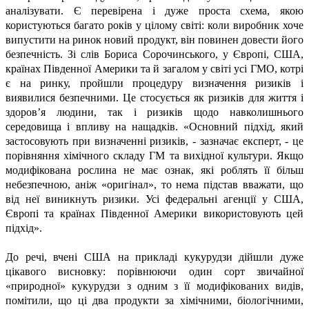
аналізувати. Є перевірена і дуже проста схема, якою
користуються багато років у цілому світі: коли виробник хоче
випустити на ринок новий продукт, він повинен довести його
безпечність. Зі слів Бориса Сорочинського, у Європі, США,
країнах Південної Америки та й загалом у світі усі ГМО, котрі
є на ринку, пройшли процедуру визначення ризиків і
виявилися безпечними. Це стосується як ризиків для життя і
здоров’я людини, так і ризиків щодо навколишнього
середовища і впливу на нащадків. «Основний підхід, який
застосовують при визначенні ризиків, - зазначає експерт, - це
порівняння хімічного складу ГМ та вихідної культури. Якщо
модифікована рослина не має ознак, які роблять її більш
небезпечною, аніж «оригінал», то нема підстав вважати, що
від неї виникнуть ризики. Усі федеральні агенції у США,
Європі та країнах Південної Америки використовують цей
підхід».
До речі, вчені США на прикладі кукурудзи дійшли дуже
цікавого висновку: порівнюючи один сорт звичайної
«природної» кукурудзи з одним з її модифікованих видів,
помітили, що ці два продукти за хімічними, біологічними,