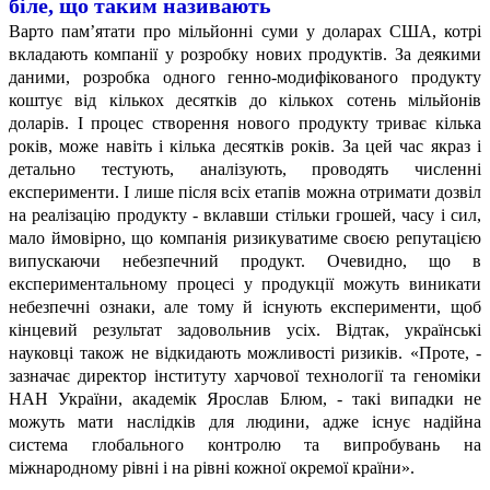
біле, що таким називають
Варто пам’ятати про мільйонні суми у доларах США, котрі
вкладають компанії у розробку нових продуктів. За деякими
даними, розробка одного генно-модифікованого продукту
коштує від кількох десятків до кількох сотень мільйонів
доларів. І процес створення нового продукту триває кілька
років, може навіть і кілька десятків років. За цей час якраз і
детально тестують, аналізують, проводять численні
експерименти. І лише після всіх етапів можна отримати дозвіл
на реалізацію продукту - вклавши стільки грошей, часу і сил,
мало ймовірно, що компанія ризикуватиме своєю репутацією
випускаючи небезпечний продукт. Очевидно, що в
експериментальному процесі у продукції можуть виникати
небезпечні ознаки, але тому й існують експерименти, щоб
кінцевий результат задовольнив усіх. Відтак, українські
науковці також не відкидають можливості ризиків. «Проте, -
зазначає директор інституту харчової технології та геноміки
НАН України, академік Ярослав Блюм, - такі випадки не
можуть мати наслідків для людини, адже існує надійна
система глобального контролю
та випробувань на
міжнародному рівні і на рівні кожної окремої країни».