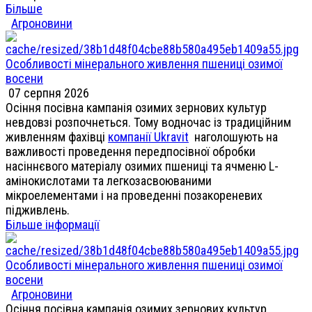
Більше
Агроновини
Особливості мінерального живлення пшениці озимої
восени
07 серпня 2026
Осіння посівна кампанія озимих зернових культур
невдовзі розпочнеться. Тому водночас із традиційним
живленням фахівці
компанії Ukravit
наголошують на
важливості проведення передпосівної обробки
насіннєвого матеріалу озимих пшениці та ячменю L-
амінокислотами та легкозасвоюваними
мікроелементами і на проведенні позакореневих
підживлень.
Більше інформації
Особливості мінерального живлення пшениці озимої
восени
Агроновини
Осіння посівна кампанія озимих зернових культур