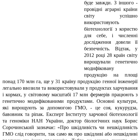
буде завжди. З іншого -
провідні аграрні країни
світу успішно
використовують
біотехнології з користю
для себе, і численні
дослідження довели її
безпечність. Відтак, у
2012 році 28 країн світу
вирощували генетично
модифіковану
продукцію на площі
понад 170 млн га, ще у 31 країну продукцію генної інженерії
легально ввозили та використовували у продуктах харчування
і кормах, у світовому масштабі 17 млн фермерів працюють з
генетично модифікованими продуктами. Основні культури,
які вирощують за допомогою ГМО, - це соя, кукурудза,
бавовник та ріпак. Експерт Інституту харчової біотехнології
та геноміки НАН України, доктор біологічних наук Борис
Сорочинський зазначає: «Про шкідливість чи нешкідливість
ГМО слід говорити, так само як про шкідливі або нешкідливі