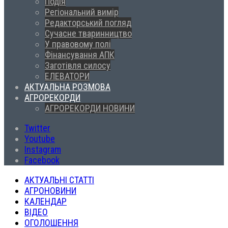
Подія
Регіональний вимір
Редакторський погляд
Сучасне тваринництво
У правовому полі
Фінансування АПК
Заготівля силосу
ЕЛЕВАТОРИ
АКТУАЛЬНА РОЗМОВА
АГРОРЕКОРДИ
АГРОРЕКОРДИ НОВИНИ
Twitter
Youtube
Instagram
Facebook
АКТУАЛЬНІ СТАТТІ
АГРОНОВИНИ
КАЛЕНДАР
ВІДЕО
ОГОЛОШЕННЯ