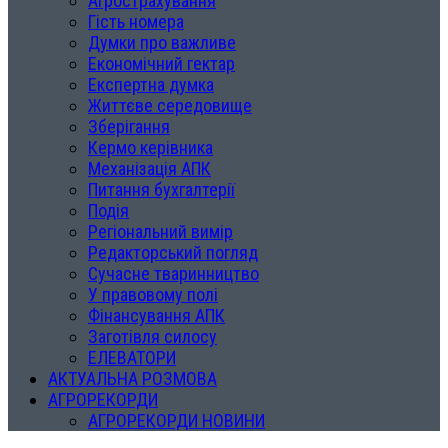
Агрострахування
Гість номера
Думки про важливе
Економічний гектар
Експертна думка
Життєве середовище
Зберігання
Кермо керівника
Механізація АПК
Питання бухгалтерії
Подія
Регіональний вимір
Редакторський погляд
Сучасне тваринництво
У правовому полі
Фінансування АПК
Заготівля силосу
ЕЛЕВАТОРИ
АКТУАЛЬНА РОЗМОВА
АГРОРЕКОРДИ
АГРОРЕКОРДИ НОВИНИ