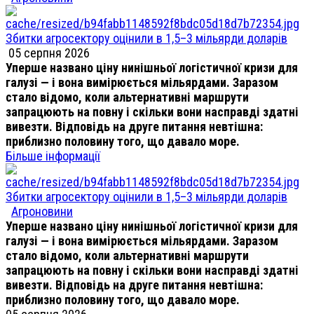
Збитки агросектору оцінили в 1,5–3 мільярди доларів
05 серпня 2026
Уперше названо ціну нинішньої логістичної кризи для
галузі — і вона вимірюється мільярдами. Заразом
стало відомо, коли альтернативні маршрути
запрацюють на повну і скільки вони насправді здатні
вивезти. Відповідь на друге питання невтішна:
приблизно половину того, що давало море.
Більше інформації
Збитки агросектору оцінили в 1,5–3 мільярди доларів
Агроновини
Уперше названо ціну нинішньої логістичної кризи для
галузі — і вона вимірюється мільярдами. Заразом
стало відомо, коли альтернативні маршрути
запрацюють на повну і скільки вони насправді здатні
вивезти. Відповідь на друге питання невтішна:
приблизно половину того, що давало море.