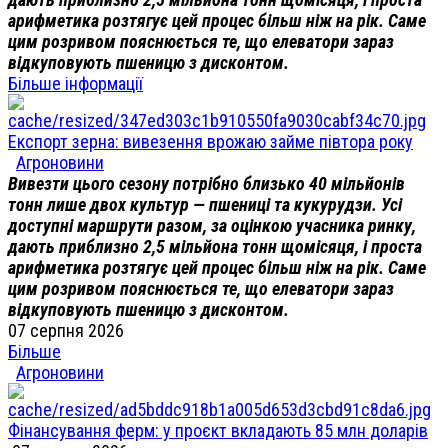
арифметика розтягує цей процес більш ніж на рік. Саме
цим розривом пояснюється те, що елеватори зараз
відкуповують пшеницю з дисконтом.
Більше інформації
Експорт зерна: вивезення врожаю займе півтора року
Агроновини
Вивезти цього сезону потрібно близько 40 мільйонів
тонн лише двох культур — пшениці та кукурудзи. Усі
доступні маршрути разом, за оцінкою учасника ринку,
дають приблизно 2,5 мільйона тонн щомісяця, і проста
арифметика розтягує цей процес більш ніж на рік. Саме
цим розривом пояснюється те, що елеватори зараз
відкуповують пшеницю з дисконтом.
07 серпня 2026
Більше
Агроновини
Фінансування ферм: у проєкт вкладають 85 млн доларів