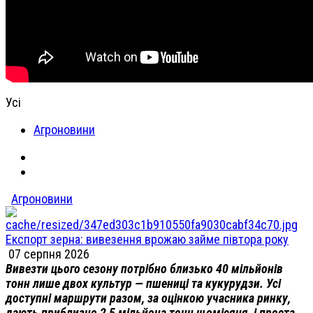
Усі
Агроновини
Агроновини
Експорт зерна: вивезення врожаю займе півтора року
07 серпня 2026
Вивезти цього сезону потрібно близько 40 мільйонів
тонн лише двох культур — пшениці та кукурудзи. Усі
доступні маршрути разом, за оцінкою учасника ринку,
дають приблизно 2,5 мільйона тонн щомісяця, і проста