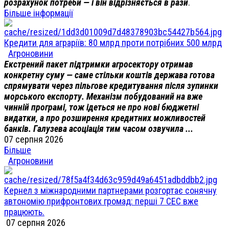
розрахунок потреби — і він відрізняється в рази
.
Більше інформації
Кредити для аграріїв: 80 млрд проти потрібних 500 млрд
Агроновини
Екстрений пакет підтримки агросектору отримав
конкретну суму — саме стільки коштів держава готова
спрямувати через пільгове кредитування після зупинки
морського експорту. Механізм побудований на вже
чинній програмі, тож ідеться не про нові бюджетні
видатки, а про розширення кредитних можливостей
банків. Галузева асоціація тим часом озвучила ...
07 серпня 2026
Більше
Агроновини
Кернел з міжнародними партнерами розгортає сонячну
автономію прифронтових громад: перші 7 СЕС вже
працюють.
07 серпня 2026