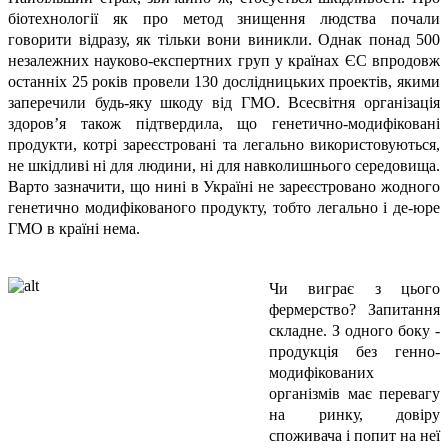
біотехнології як про метод знищення людства почали
говорити відразу, як тільки вони виникли. Однак понад 500
незалежних науково-експертних груп у країнах ЄС впродовж
останніх 25 років провели 130 дослідницьких проектів, якими
заперечили будь-яку шкоду від ГМО. Всесвітня організація
здоров’я також підтвердила, що генетично-модифіковані
продукти, котрі зареєстровані та легально використовуються,
не шкідливі ні для людини, ні для навколишнього середовища.
Варто зазначити, що нині в Україні не зареєстровано жодного
генетично модифікованого продукту, тобто легально і де-юре
ГМО в країні нема.
Чи виграє з цього
фермерство? Запитання
складне. З одного боку -
продукція без генно-
модифікованих
організмів має перевагу
на ринку, довіру
споживача і попит на неї