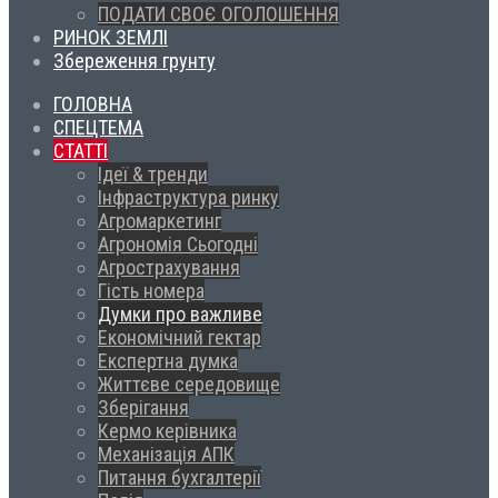
ПОДАТИ СВОЄ ОГОЛОШЕННЯ
РИНОК ЗЕМЛІ
Збереження грунту
ГОЛОВНА
СПЕЦТЕМА
СТАТТІ
Ідеї & тренди
Інфраструктура ринку
Агромаркетинг
Агрономія Сьогодні
Агрострахування
Гість номера
Думки про важливе
Економічний гектар
Експертна думка
Життєве середовище
Зберігання
Кермо керівника
Механізація АПК
Питання бухгалтерії