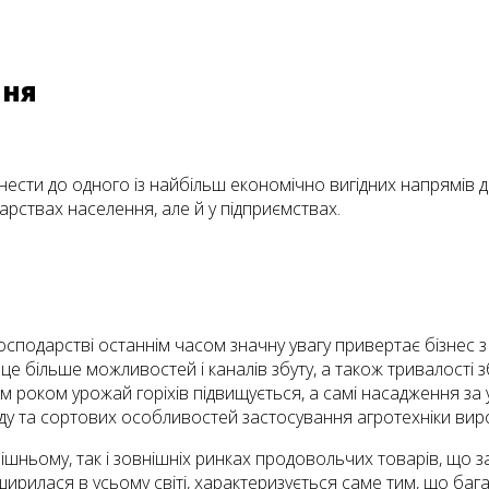
ння
ести до одного із найбільш економічно вигідних напрямів ді
ствах населення, але й у підприємствах.
господарстві останнім часом значну увагу привертає бізнес з
це більше можливостей і каналів збуту, а також тривалості зб
ним роком урожай горіхів підвищує­ться, а самі насадження 
виду та сортових особливостей застосування агротехніки вир
шньому, так і зовнішніх ринках продовольчих товарів, що з
ирилася в усьому світі, характеризується саме тим, що бага