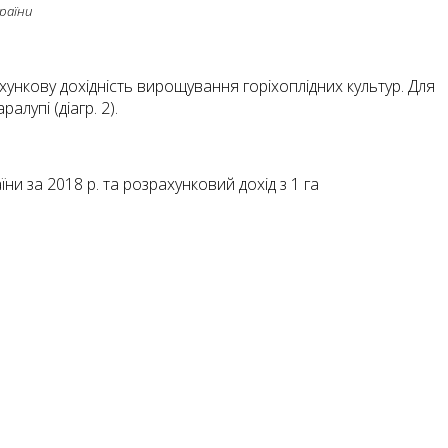
раїни
хункову дохідність вирощування горіхоплідних культур. Для
лупі (діагр. 2).
и за 2018 р. та розрахунковий дохід з 1 га