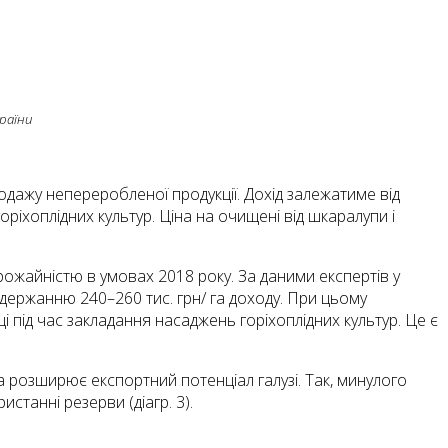
раїни
одажу непереробленої продукції. Дохід залежатиме від
ріхоплідних культур. Ціна на очищені від шкаралупи і
жайністю в умовах 2018 року. За даними експертів у
одержанню 240–260 тис. грн/ га доходу. При цьому
 під час закладання насаджень горіхоплідних культур. Це є
а розширює експортний потенціал галузі. Так, минулого
истанні резерви (діагр. 3).