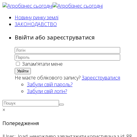
Новину ринку землі
ЗАКОНОДАВСТВО
Ввійти або зареєструватися
Запам'ятати мене
Увійти
Не маєте облікового запису?
Зареєструватися
Забули свій пароль?
Забули свій логін?
×
Попередження
JUser::_load: неможливо завантажити користувача з id: 88