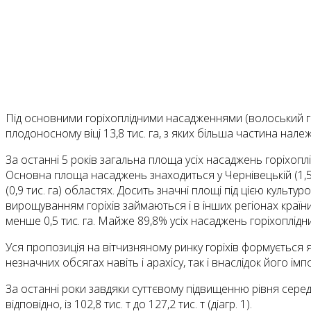
Під основними гopixo­плiдними насадженнями (волоський гopi
плодоносному віці 13,8 тис. га, з яких більша частина нале
За останні 5 років загальна площа усіх насаджень горіхопл
Основна площа насаджень знаходиться у Чернівецькій (1,5 тис. 
(0,9 тис. га) областях. Досить значні площі під цією культуро
вирощуванням горіхів займаються і в інших регіонах країни — 
менше 0,5 тис. га. Майже 89,8% усіх насаджень горіхоплід
Уся пропозиція на вітчизняному ринку горіхів формує­ться 
незначних обсягах навіть і арахісу, так і внаслідок його імп
За останні роки завдяки суттєвому підвищенню рівня середнь
відповідно, із 102,8 тис. т до 127,2 тис. т (діагр. 1).