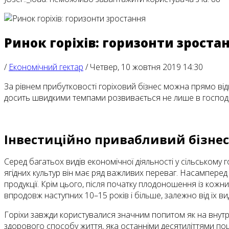
Ринок горіхів: горизонти зроста
/
Економічний гектар
/
Четвер, 10 жовтня 2019 14:30
За рівнем прибутковості горіховий бізнес можна прямо відн
досить швидкими темпами розвивається не лише в господар
Інвестиційно привабливий бізнес
Серед багатьох видів економічної діяльності у сільському 
ягідних культур він має ряд важливих переваг. Насамперед 
продукції. Крім цього, після початку плодоношення із кож
впродовж наступних 10–15 років і більше, залежно від їх 
Горіхи завжди користувалися значним попитом як на внутрі
здорового способу життя, яка останніми десятиліттями пош