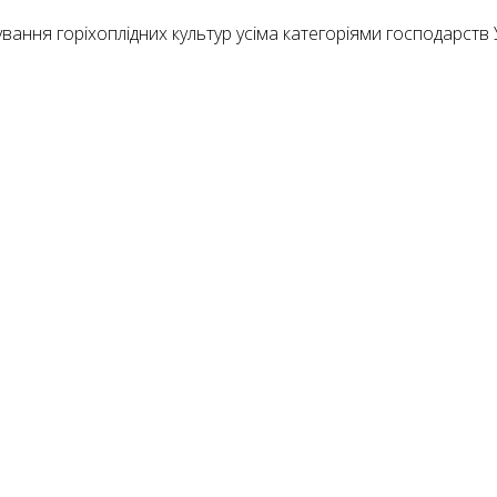
ня горіхоплідних культур усіма категоріями господарств Укра