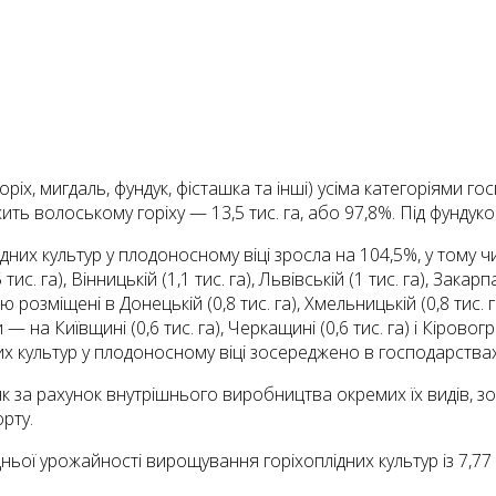
x, мигдаль, фундук, фісташка та інші) усіма категоріями госп
жить волоському горіху — 13,5 тис. га, або 97,8%. Під фундук
ідних культур у плодоносному віці зросла на 104,5%, у тому 
га), Він­ницькій (1,1 тис. га), Львівській (1 тис. га), Закарпат
ю розміщені в Донецькій (0,8 тис. га), Хмельницькій (0,8 тис. 
на Київщині (0,6 тис. га), Черкащині (0,6 тис. га) і Кіровогр
них культур у плодоносному віці зосереджено в господарства
як за рахунок внутрішнього виробництва окремих їх видів, зо
орту.
ої урожайності вирощування горіхоплідних культур із 7,77 т/