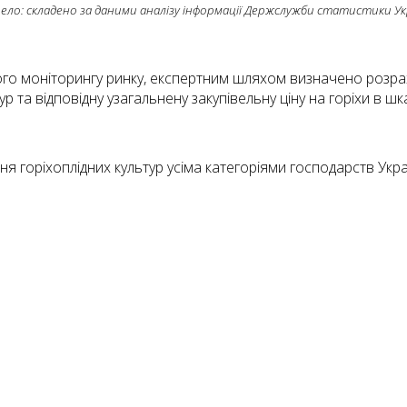
ело: складено за даними аналізу інформації Держслужби статистики Ук
ового моніторингу ринку, експертним шляхом визначено розра
та відповідну узагальнену закупівельну ціну на горіхи в шкара
горіхоплідних культур усіма категоріями господарств Україн