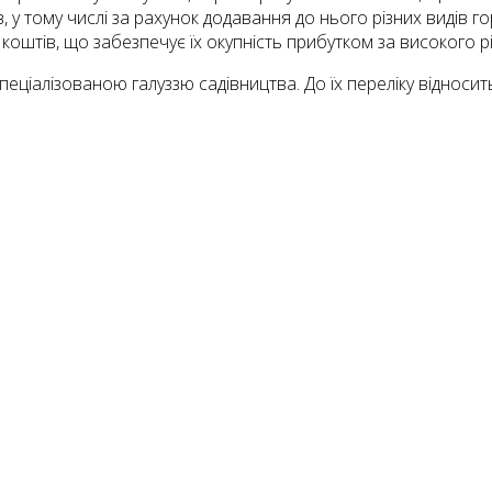
, у тому числі за рахунок додавання до нього різних видів го
штів, що забезпечує їх окупність прибутком за високого рів
спеціалізованою галуззю садівництва. До їх переліку відносить