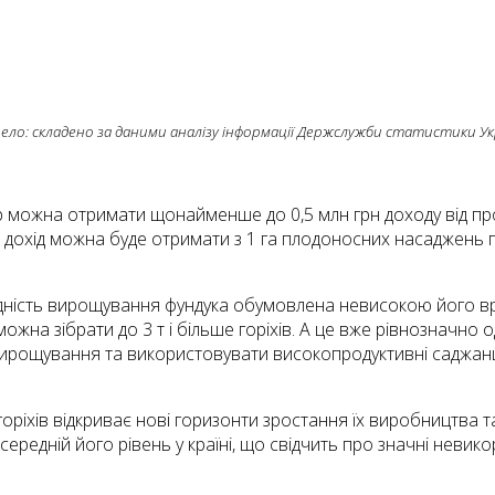
ело: складено за даними аналізу інформації Держслужби статистики Ук
ур можна отримати щонайменше до 0,5 млн грн доходу від пр
 дохід можна буде отримати з 1 га плодоносних насаджень го
дність вирощування фундука обумовлена невисокою його вро
ожна зібрати до 3 т і більше горіхів. А це вже рівнозначно 
вирощування та використовувати високопродуктивні саджанці
ріхів відкриває нові горизонти зростання їх виробництва т
ередній його рівень у країні, що свідчить про значні невикор