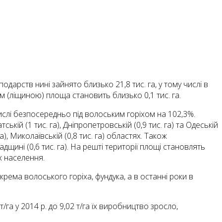
одарств нині зайнято близько 21,8 тис. га, у тому числі в
ом (ліщиною) площа становить близько 0,1 тис. га.
числі безпосередньо під волоським горіхом на 102,3%.
ській (1 тис. га), Дніпропетровській (0,9 тис. га) та Одеській
га), Миколаївській (0,8 тис. га) областях. Також
адщині (0,6 тис. га). На решті території площі становлять
х населення.
крема волоського горіха, фундука, а в останні роки в
га у 2014 р. до 9,02 т/га їх виробництво зросло,