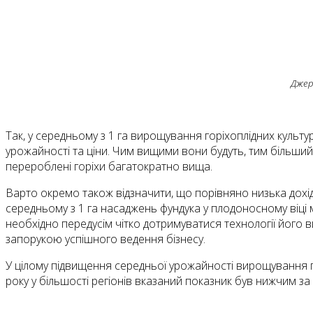
Джер
Так, у середньому з 1 га вирощування горіхоплідних культ
урожайності та ціни. Чим вищими вони будуть, тим більший
перероблені горіхи багатократно вища.
Варто окремо також відзначити, що порівняно низька дохі
середньому з 1 га насаджень фундука у плодоносному віці м
необхідно передусім чітко дотримуватися технології його 
запорукою успішного ведення бізнесу.
У цілому підвищення середньої урожайності вирощування го
року у більшості регіонів вказаний показник був нижчим за с