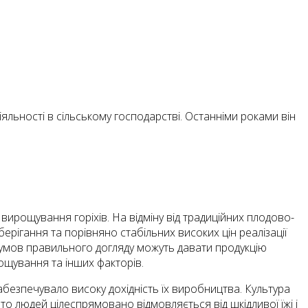
яльності в сільському господарстві. Останніми роками він
 вирощування горіхів. На відміну від традиційних плодово-
ерігання та порівняно стабільних високих цін реалізації
за умов правильного догляду можуть давати продукцію
ощування та інших факторів.
абезпечувало високу дохідність їх виробництва. Культура
то людей цілеспрямовано відмовляється від шкідливої їжі і