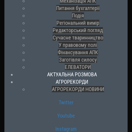
Механізація АПК
Питання бухгалтерії
Подія
Регіональний вимір
Редакторський погляд
Сучасне тваринництво
У правовому полі
Фінансування АПК
Заготівля силосу
ЕЛЕВАТОРИ
АКТУАЛЬНА РОЗМОВА
АГРОРЕКОРДИ
АГРОРЕКОРДИ НОВИНИ
Twitter
Youtube
Instagram