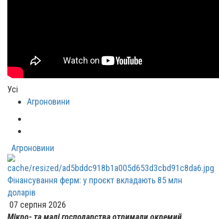
Усі
Агроновини
Агроновини
Фінансування ферм: у проєкт вкладають 85 млн
доларів
07 серпня 2026
Мікро- та малі господарства отримали окремий