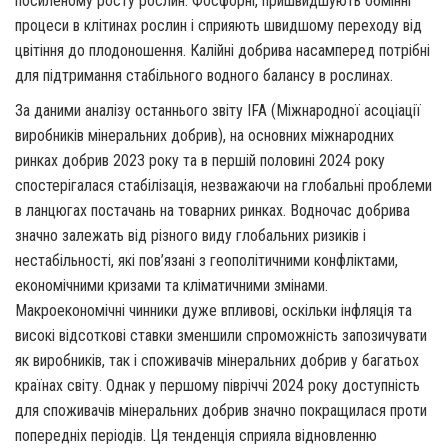
посиленому росту рослин. Фосфорні, пришвидшують обмінні
процеси в клітинах рослин і сприяють швидшому переходу від
цвітіння до плодоношення. Калійні добрива насамперед потрібні
для підтримання стабільного водного балансу в рослинах.
За даними аналізу останнього звіту IFA (Міжнародної асоціації
виробників мінеральних добрив), на основних міжнародних
ринках добрив 2023 року та в першій половині 2024 року
спостерігалася стабілізація, незважаючи на глобальні проблеми
в ланцюгах постачань на товарних ринках. Водночас добрива
значно залежать від різного виду глобальних ризиків і
нестабільності, які пов’язані з геополітичними конфліктами,
економічними кризами та кліматичними змінами.
Макроекономічні чинники дуже впливові, оскільки інфляція та
високі відсоткові ставки зменшили спроможність запозичувати
як виробників, так і споживачів мінеральних добрив у багатьох
країнах світу. Однак у першому півріччі 2024 року доступність
для споживачів мінеральних добрив значно покращилася проти
попередніх періодів. Ця тенденція сприяла відновленню