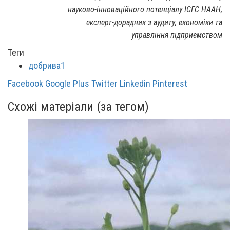
науково-інноваційного потенціалу ІСГС НААН,
експерт-дорадник з аудиту, економіки та
управління підприємством
Теги
добрива1
Facebook
Google Plus
Twitter
Linkedin
Pinterest
Схожі матеріали (за тегом)