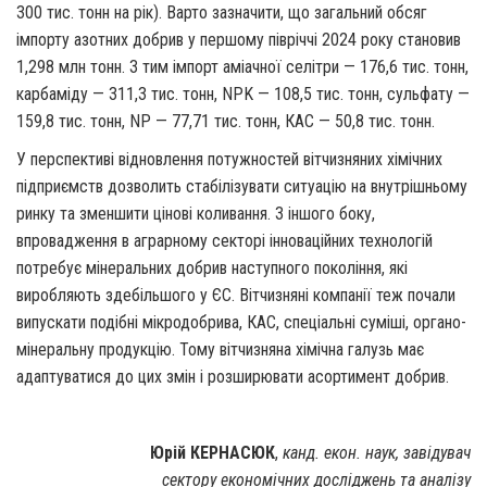
300 тис. тонн на рік). Варто зазначити, що загальний обсяг
імпорту азотних добрив у першому півріччі 2024 року становив
1,298 млн тонн. З тим імпорт аміачної селітри — 176,6 тис. тонн,
карбаміду — 311,3 тис. тонн, NPK — 108,5 тис. тонн, сульфату —
159,8 тис. тонн, NP — 77,71 тис. тонн, КАС — 50,8 тис. тонн.
У перспективі відновлення потужностей вітчизняних хімічних
підприємств дозволить стабілізувати ситуацію на внутрішньому
ринку та зменшити цінові коливання. З іншого боку,
впровадження в аграрному секторі інноваційних технологій
потребує мінеральних добрив наступного покоління, які
виробляють здебільшого у ЄС. Вітчизняні компанії теж почали
випускати подібні мікродобрива, КАС, спеціальні суміші, органо-
мінеральну продукцію. Тому вітчизняна хімічна галузь має
адаптуватися до цих змін і розширювати асортимент добрив.
Юрій КЕРНАСЮК
,
канд. екон. наук, завідувач
сектору економічних досліджень та аналізу