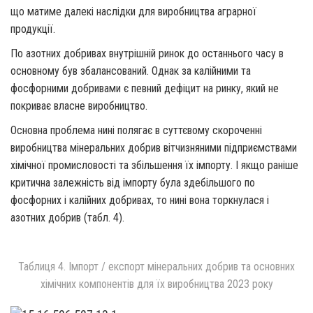
що матиме далекі наслідки для виробництва аграрної
продукції.
По азотних добривах внутрішній ринок до останнього часу в
основному був збалансований. Однак за калійними та
фосфорними добривами є певний дефіцит на ринку, який не
покриває власне виробництво.
Основна проблема нині полягає в суттєвому скороченні
виробництва мінеральних добрив вітчизняними підприємствами
хімічної промисловості та збільшення їх імпорту. І якщо раніше
критична залежність від імпорту була здебільшого по
фосфорних і калійних добривах, то нині вона торкнулася і
азотних добрив (табл. 4).
Таблиця 4. Імпорт / експорт мінеральних добрив та основних
хімічних компонентів для їх виробництва 2023 року