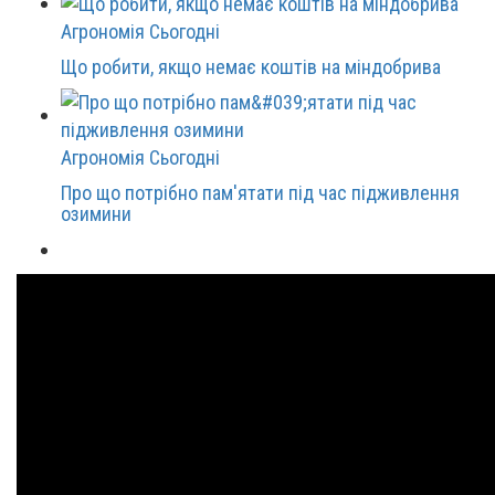
Агрономія Сьогодні
Що робити, якщо немає коштів на міндобрива
Агрономія Сьогодні
Про що потрібно пам'ятати під час підживлення
озимини