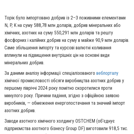
Торік було імпортовано добрив із 2–3 поживними елементами
N, P, K на суму 588,78 млн доларів, добрив мінеральних або
хімічних, азотних на суму 550,291 млн доларів та решту
фосфорних і калійних добрив на суму в майже 90,9 млн доларів.
Саме збільшення імпорту та курсові валютні коливання
вплинули на підвищення внутрішніх цін на основні види
мінеральних добрив.
За даними аналізу інформації спеціалізованого
вебпорталу
хімічної промисловості обсяги виробництва азотних добрив у
першому півріччі 2024 року помітно скоротилися проти
минулого року. Причини падіння, згідно з офіційною заявою
виробників, — обмеження енергопостачання та значний імпорт
азотних добрив.
Заводи азотного хімічного холдингу OSTCHEM (об’єднує
підприємства азотного бізнесу Group DF) виготовили
918,5 тис.