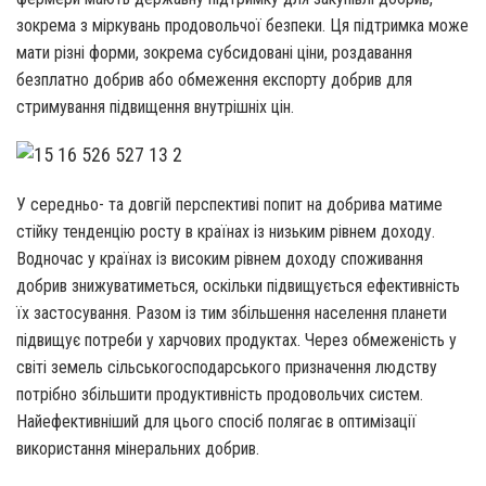
зокрема з міркувань продовольчої безпеки. Ця підтримка може
мати різні форми, зокрема субсидовані ціни, роздавання
безплатно добрив або обмеження експорту добрив для
стримування підвищення внутрішніх цін.
У середньо- та довгій перспективі попит на добрива матиме
стійку тенденцію росту в країнах із низьким рівнем доходу.
Водночас у країнах із високим рівнем доходу споживання
добрив знижуватиметься, оскільки підвищується ефективність
їх застосування. Разом із тим збільшення населення планети
підвищує потреби у харчових продуктах. Через обмеженість у
світі земель сільськогосподарського призначення людству
потрібно збільшити продуктивність продовольчих систем.
Найефективніший для цього спосіб полягає в оптимізації
використання мінеральних добрив.