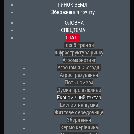
РИНОК ЗЕМЛІ
Збереження грунту
ГОЛОВНА
СПЕЦТЕМА
СТАТТІ
Ідеї & тренди
Інфраструктура ринку
Агромаркетинг
Агрономія Сьогодні
Агрострахування
Гість номера
Думки про важливе
Економічний гектар
Експертна думка
Життєве середовище
Зберігання
Кермо керівника