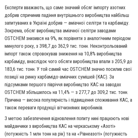
Експерти вважають, що саме значний обсяг імпорту азотних
добрив спричинив падіння внутрішнього виробництва найбільш
запитуваних в Україні добрив — аміачної селітри та карбаміду.
Зокрема, обсяг виробництва аміачної селітри заводами
OSTCHEM знизився на 9%, як порівняти з аналогічним періодом
минулого року, з 398,7 до 362,9 тис. тонн. Неконтрольований
імпорт також спровокував зниження на 10,8% виробництва
карбаміду, внаслідок чого обсяги виробництва впали з 205,9 до
183,6 тис. тонн. У той самий час OSTCHEM значно посилив свої
позиції на ринку карбамідо-аміачних сумішей (КАС). За
підсумками першого півріччя виробництво КАС на заводах
OSTCHEM збільшилось на
11,4% — з 277,7 до 309,2 тис. тонн.
Причина — висока популярність і підвищення споживання КАС, а
також переваги продукції віт­чизняних виробників.
З метою забезпечення відновлення попиту нині працюють нові
майданчики з виробництва КАС на черкаському «Азоті»
(потужність 1 млн тонн на рік) та на «Рівнеазоті» (потужність