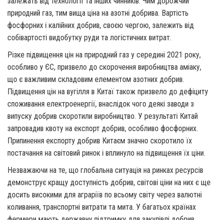
залежать від технології та інших чинників. Чим дорожчий
природний газ, тим вища ціна на азотні добрива. Вартість
фосфорних і калійних добрив, своєю чергою, залежить від
собівартості видобутку руди та логістичних витрат.
Різке підвищення цін на природний газ у середині 2021 року,
особливо у ЄС, призвело до скорочення виробництва аміаку,
що є важливим складовим елементом азотних добрив.
Підвищення цін на вугілля в Китаї також призвело до дефіциту
споживання електроенергії, внаслідок чого деякі заводи з
випуску добрив скоротили виробництво. У результаті Китай
запровадив квоту на експорт добрив, особливо фосфорних.
Припинення експорту добрив Китаєм значно скоротило їх
постачання на світовий ринок і вплинуло на підвищення їх ціни.
Незважаючи на те, що глобальна ситуація на ринках ресурсів
демонструє кращу доступність добрив, світові ціни на них є ще
досить високими для аграріїв по всьому світу через валютні
коливання, транспортні витрати та мита. У багатьох країнах
фермери мають державну підтримку для закупівлі добрив,