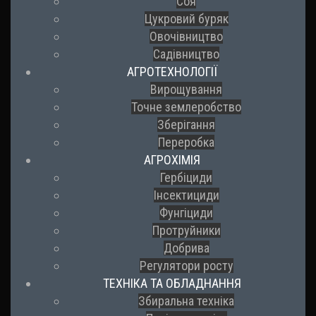
Соя
Цукровий буряк
Овочівництво
Садівництво
АГРОТЕХНОЛОГІЇ
Вирощування
Точне землеробство
Зберігання
Переробка
АГРОХІМІЯ
Гербіциди
Інсектициди
Фунгіциди
Протруйники
Добрива
Регулятори росту
ТЕХНІКА ТА ОБЛАДНАННЯ
Збиральна техніка