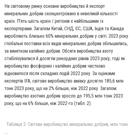
На світовому ринку основне виробництво й експорт
мінеральних добрив сконцентровано в невеликій кількості
країн. П’ять-шість країн / регіонів є найбільшими їх
експортерами. Загалом Китай, СНД, ЄС, США, Індія та Канада
виробляють близько 60% мінеральних добрив у світі. 2023 року
глобальні поставки всіх видів мінеральних добрив збільшились,
за винятком калійних добрив. Обсяги виробництва азоту
стабілізувалися й досягли рекордних рівнів 2023 року, тоді як
виробництво фосфорних і калійних добрив частково
відновилося після складних подій 2022 року. За оцінками
експертів IFA, світове виробництво аміаку досягло 185,6 млн
тонн 2023 року, що на 2% більше, ніж 2022 року. Загалом
виробництво азотних добрив зросло до 195,5 млн тонн 2023
року, що на 6% більше, ніж 2022-го (табл. 2).
Таблиця 2. Світове виробництво мінеральних добрив, млн тонн