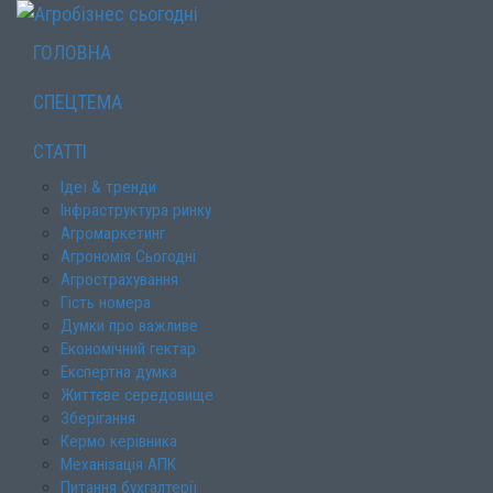
ГОЛОВНА
СПЕЦТЕМА
СТАТТІ
Ідеї & тренди
Інфраструктура ринку
Агромаркетинг
Агрономія Сьогодні
Агрострахування
Гість номера
Думки про важливе
Економічний гектар
Експертна думка
Життєве середовище
Зберігання
Кермо керівника
Механізація АПК
Питання бухгалтерії