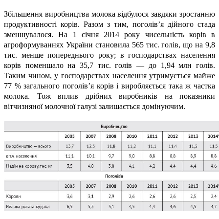
Збільшення виробництва молока відбулося завдяки зростанню
продуктивності корів. Разом з тим, поголів’я дійного стада
зменшувалося. На 1 січня 2014 року чисельність корів в
агроформуваннях України становила 565 тис. голів, що на 9,8
тис. менше попереднього року; в господарствах населення
корів поменшало на 35,7 тис. голів — до 1,94 млн голів.
Таким чином, у господарствах населення утримується майже
77 % загального поголів’я корів і виробляється така ж частка
молока. Тож вплив дрібних виробників на показники
вітчизняної молочної галузі залишається домінуючим.