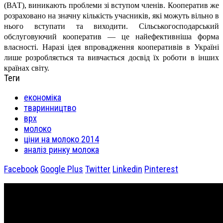
(ВАТ), виникають проблеми зі вступом членів. Кооператив же
розраховано на значну кількість учасників, які можуть вільно в
нього вступати та виходити. Сільськогосподарський
обслуговуючий кооператив — це найефективніша форма
власності. Наразі ідея впровадження кооперативів в Україні
лише розробляється та вивчається досвід їх роботи в інших
країнах світу.
Теги
економіка
тваринництво
врх
молоко
ціни на молоко 2014
аналіз ринку молока
Facebook
Google Plus
Twitter
Linkedin
Pinterest