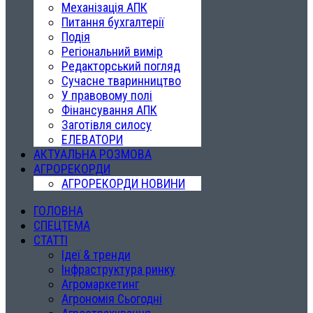
Механізація АПК
Питання бухгалтерії
Подія
Регіональний вимір
Редакторський погляд
Сучасне тваринництво
У правовому полі
Фінансування АПК
Заготівля силосу
ЕЛЕВАТОРИ
АКТУАЛЬНА РОЗМОВА
АГРОРЕКОРДИ
АГРОРЕКОРДИ НОВИНИ
ГОЛОВНА
СПЕЦТЕМА
СТАТТІ
Ідеї & тренди
Інфраструктура ринку
Агромаркетинг
Агрономія Сьогодні