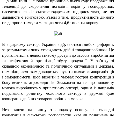
11,5 млн тонн. Основною причиною цього буде продовження
тенденції до скорочення поголів’я корів у господарствах
населення та сільськогосподарських підприємствах, де ця
діяльність є збитковою. Разом з тим, продуктивність дійного
стада зростатиме, та може досягти 4,6 тис. т на корову.
В аграрному секторі України відбуваються глибокі реформи,
за результатами яких страждають дрібні товаровиробники. Це
проявляється в недостатньому доступі до засобів виробництва
та неефективній організації збуту продукції. У зв’язку зі
складною економічною та політичною ситуаціями в державі,
цим підприємствам доводиться шукати шляхи самоорганізації
і самодопомоги, щоб вижити в умовах гострої конкуренції з
боку великих агрохолдингів. Зважаючи на те, що половину
молока виробляють у приватному секторі, одним із напрямів
подальшого розвитку молочного сектору в державі буде
кооперація дрібних товаровиробників молока.
Незважаючи на чинну законодавчу основу, на сьогодні
кооперація в сільському господарстві України розвинена не