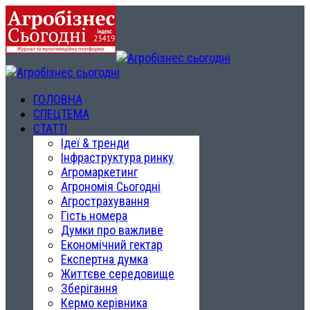
ГОЛОВНА
СПЕЦТЕМА
СТАТТІ
Ідеї & тренди
Інфраструктура ринку
Агромаркетинг
Агрономія Сьогодні
Агрострахування
Гість номера
Думки про важливе
Економічний гектар
Експертна думка
Життєве середовище
Зберігання
Кермо керівника