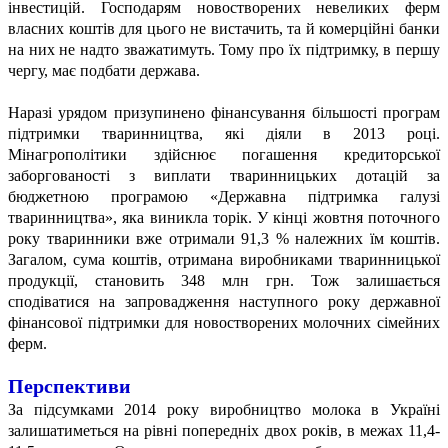
інвестицій. Господарям новостворених невеликих ферм
власних коштів для цього не вистачить, та й комерційні банки
на них не надто зважатимуть. Тому про їх підтримку, в першу
чергу, має подбати держава.
Наразі урядом призупинено фінансування більшості програм
підтримки тваринництва, які діяли в 2013 році.
Мінагрополітики здійснює погашення кредиторської
заборгованості з виплати тваринницьких дотацій за
бюджетною програмою «Державна підтримка галузі
тваринництва», яка виникла торік. У кінці жовтня поточного
року тваринники вже отримали 91,3 % належних їм коштів.
Загалом, сума коштів, отримана виробниками тваринницької
продукції, становить 348 млн грн. Тож залишається
сподіватися на запровадження наступного року державної
фінансової підтримки для новостворених молочних сімейних
ферм.
Перспективи
За підсумками 2014 року виробництво молока в Україні
залишатиметься на рівні попередніх двох років, в межах 11,4-