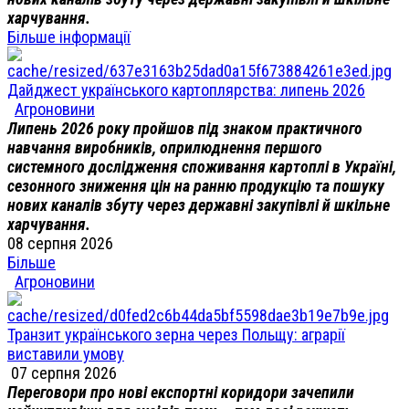
харчування.
Більше інформації
Дайджест українського картоплярства: липень 2026
Агроновини
Липень 2026 року пройшов під знаком практичного
навчання виробників, оприлюднення першого
системного дослідження споживання картоплі в Україні,
сезонного зниження цін на ранню продукцію та пошуку
нових каналів збуту через державні закупівлі й шкільне
харчування.
08 серпня 2026
Більше
Агроновини
Транзит українського зерна через Польщу: аграрії
виставили умову
07 серпня 2026
Переговори про нові експортні коридори зачепили