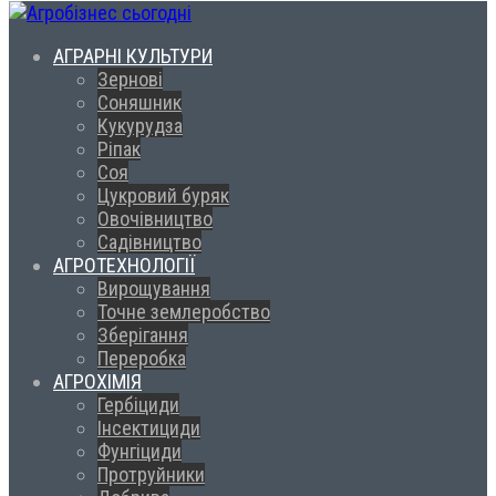
АГРАРНІ КУЛЬТУРИ
Зернові
Соняшник
Кукурудза
Ріпак
Соя
Цукровий буряк
Овочівництво
Садівництво
АГРОТЕХНОЛОГІЇ
Вирощування
Точне землеробство
Зберігання
Переробка
АГРОХІМІЯ
Гербіциди
Інсектициди
Фунгіциди
Протруйники