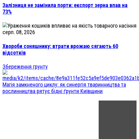
Залізниця не замінила порти: експорт зерна впав на
73%
серп. 08, 2026
Хвороби соняшнику: втрати врожаю сягають 60
відсотків
Збереження грунту
Магія замкненого циклу: як синергія тваринництва та
рослинництва рятує бідні ґрунти Київщини