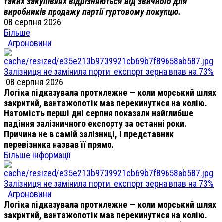
таких закупівлях відрізняються від звичного для
виробників продажу партії гуртовому покупцю.
08 серпня 2026
Більше
Агроновини
Залізниця не замінила порти: експорт зерна впав на 73%
08 серпня 2026
Логіка підказувала протилежне — коли морський шлях
закритий, вантажопотік мав перекинутися на колію.
Натомість перші дні серпня показали найглибше
падіння залізничного експорту за останні роки.
Причина не в самій залізниці, і представник
перевізника назвав її прямо.
Більше інформації
Залізниця не замінила порти: експорт зерна впав на 73%
Агроновини
Логіка підказувала протилежне — коли морський шлях
закритий, вантажопотік мав перекинутися на колію.