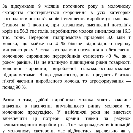
За підсумками 9 місяців поточного року в молочному
скотарстві спостерігається скорочення в усіх категоріях
господарств поголів’я корів і зменшення виробництва молока.
Станом на 1 жовтня, при загальному зменшенні поголів’я
корів на 56,3 тис голів, виробництво молока знизилося на 16,3
тис. тонн. Переробні підприємства придбали 3,6 млн т
молока, що майже на 4 % більше відповідного періоду
минулого року. Частка господарств населення в забезпеченні
молочною сировиною переробників становить 40 %, як і
роком раніше. На це вплинуло підвищення рівня товарності
молочної сировини, виробленої сільськогосподарськими
підприємствами. Якщо домогосподарства продають близько
п’ятої частини виробленого молока, то агроформування —
понад 90 %.
Разом з тим, дрібні виробники молока мають важливе
значення в насиченні внутрішнього ринку молоком та
молочною продукцією. У найближчі роки не вдасться
забезпечити ці потреби країни тільки за рахунок
великотоварного виробництва. Тож запровадження інновацій
у молочному скотарстві має відбуватися паралельно як у