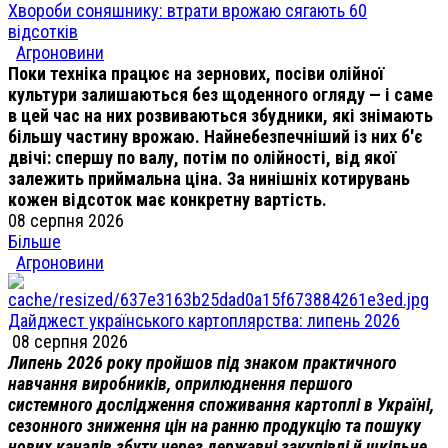
Хвороби соняшнику: втрати врожаю сягають 60
відсотків
Агроновини
Поки техніка працює на зернових, посіви олійної
культури залишаються без щоденного огляду — і саме
в цей час на них розвиваються збудники, які знімають
більшу частину врожаю. Найнебезпечніший із них б'є
двічі: спершу по валу, потім по олійності, від якої
залежить приймальна ціна. За нинішніх котирувань
кожен відсоток має конкретну вартість.
08 серпня 2026
Більше
Агроновини
Дайджест українського картоплярства: липень 2026
08 серпня 2026
Липень 2026 року пройшов під знаком практичного
навчання виробників, оприлюднення першого
системного дослідження споживання картоплі в Україні,
сезонного зниження цін на ранню продукцію та пошуку
нових каналів збуту через державні закупівлі й шкільне