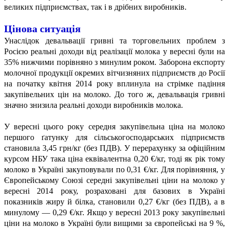
великих підприємствах, так і в дрібних виробників.
Цінова ситуація
Унаслідок девальвації гривні та торговельних проблем з
Росією реальні доходи від реалізації молока у вересні були на
35% нижчими порівняно з минулим роком. Заборона експорту
молочної продукції окремих вітчизняних підприємств до Росії
на початку квітня 2014 року вплинула на стрімке падіння
закупівельних цін на молоко. До того ж, девальвація гривні
значно знизила реальні доходи виробників молока.
У вересні цього року середня закупівельна ціна на молоко
першого ґатунку для сільськогосподарських підприємств
становила 3,45 грн/кг (без ПДВ). У перерахунку за офіційним
курсом НБУ така ціна еквівалентна 0,20 €/кг, тоді як рік тому
молоко в Україні закуповували по 0,31 €/кг. Для порівняння, у
Європейському Союзі середні закупівельні ціни на молоко у
вересні 2014 року, розраховані для базових в Україні
показників жиру й білка, становили 0,27 €/кг (без ПДВ), а в
минулому — 0,29 €/кг. Якщо у вересні 2013 року закупівельні
ціни на молоко в Україні були вищими за європейські на 9 %,