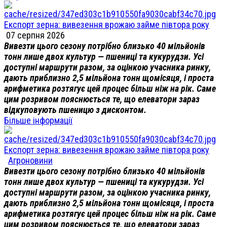
Експорт зерна: вивезення врожаю займе півтора року
07 серпня 2026
Вивезти цього сезону потрібно близько 40 мільйонів
тонн лише двох культур — пшениці та кукурудзи. Усі
доступні маршрути разом, за оцінкою учасника ринку,
дають приблизно 2,5 мільйона тонн щомісяця, і проста
арифметика розтягує цей процес більш ніж на рік. Саме
цим розривом пояснюється те, що елеватори зараз
відкуповують пшеницю з дисконтом.
Більше інформації
Експорт зерна: вивезення врожаю займе півтора року
Агроновини
Вивезти цього сезону потрібно близько 40 мільйонів
тонн лише двох культур — пшениці та кукурудзи. Усі
доступні маршрути разом, за оцінкою учасника ринку,
дають приблизно 2,5 мільйона тонн щомісяця, і проста
арифметика розтягує цей процес більш ніж на рік. Саме
цим розривом пояснюється те, що елеватори зараз