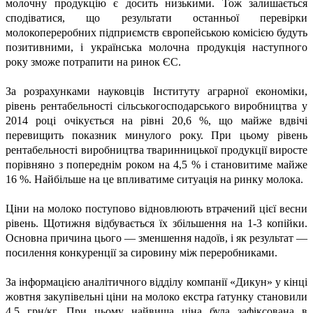
молочну продукцію є досить низькими. Тож залишається
сподіватися, що результати останньої перевірки
молокопереробних підприємств європейською комісією будуть
позитивними, і українська молочна продукція наступного
року зможе потрапити на ринок ЄС.
За розрахунками науковців Інституту аграрної економіки,
рівень рентабельності сільськогосподарського виробництва у
2014 році очікується на рівні 20,6 %, що майже вдвічі
перевищить показник минулого року. При цьому рівень
рентабельності виробництва тваринницької продукції виросте
порівняно з попереднім роком на 4,5 % і становитиме майже
16 %. Найбільше на це впливатиме ситуація на ринку молока.
Ціни на молоко поступово відновлюють втрачений цієї весни
рівень. Щотижня відбувається їх збільшення на 1-3 копійки.
Основна причина цього — зменшення надоїв, і як результат —
посилення конкуренції за сировину між переробниками.
За інформацією аналітичного відділу компанії «Дикун» у кінці
жовтня закупівельні ціни на молоко екстра ґатунку становили
4,5 грн/кг. При цьому найвища ціна була зафіксована в