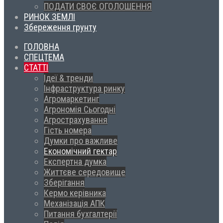
ПОДАТИ СВОЄ ОГОЛОШЕННЯ
РИНОК ЗЕМЛІ
Збереження грунту
ГОЛОВНА
СПЕЦТЕМА
СТАТТІ
Ідеї & тренди
Інфраструктура ринку
Агромаркетинг
Агрономія Сьогодні
Агрострахування
Гість номера
Думки про важливе
Економічний гектар
Експертна думка
Життєве середовище
Зберігання
Кермо керівника
Механізація АПК
Питання бухгалтерії