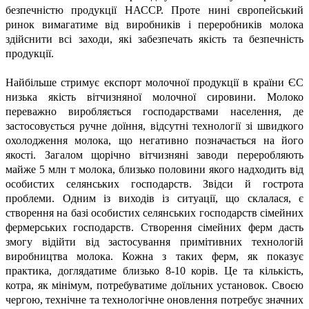
безпечністю продукції НАССР. Проте нині європейський
ринок вимагатиме від виробників і переробників молока
здійснити всі заходи, які забезпечать якість та безпечність
продукції.
Найбільше стримує експорт молочної продукції в країни ЄС
низька якість вітчизняної молочної сировини. Молоко
переважно виробляється господарствами населення, де
застосовується ручне доїння, відсутні технології зі швидкого
охолодження молока, що негативно позначається на його
якості. Загалом щорічно вітчизняні заводи переробляють
майже 5 млн т молока, близько половини якого надходить від
особистих селянських господарств. Звідси й гострота
проблеми. Одним із виходів із ситуації, що склалася, є
створення на базі особистих селянських господарств сімейних
фермерських господарств. Створення сімейних ферм дасть
змогу відійти від застосування примітивних технологій
виробництва молока. Кожна з таких ферм, як показує
практика, доглядатиме близько 8-10 корів. Це та кількість,
котра, як мінімум, потребуватиме доїльних установок. Своєю
чергою, технічне та технологічне оновлення потребує значних