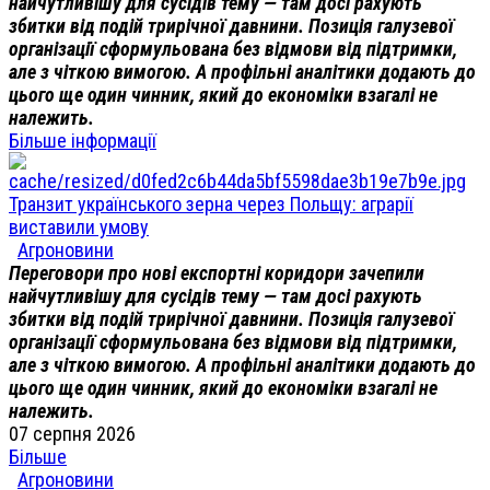
найчутливішу для сусідів тему — там досі рахують
збитки від подій трирічної давнини. Позиція галузевої
організації сформульована без відмови від підтримки,
але з чіткою вимогою. А профільні аналітики додають до
цього ще один чинник, який до економіки взагалі не
належить.
Більше інформації
Транзит українського зерна через Польщу: аграрії
виставили умову
Агроновини
Переговори про нові експортні коридори зачепили
найчутливішу для сусідів тему — там досі рахують
збитки від подій трирічної давнини. Позиція галузевої
організації сформульована без відмови від підтримки,
але з чіткою вимогою. А профільні аналітики додають до
цього ще один чинник, який до економіки взагалі не
належить.
07 серпня 2026
Більше
Агроновини