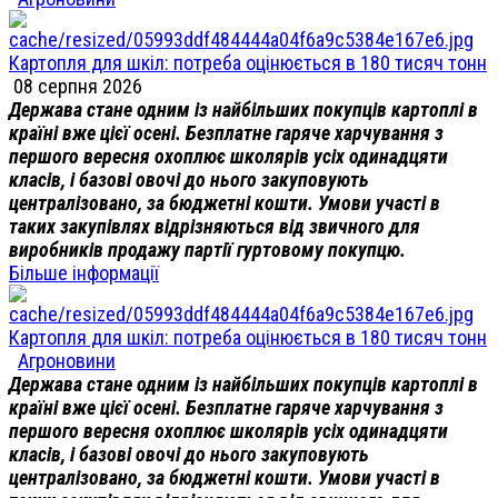
Картопля для шкіл: потреба оцінюється в 180 тисяч тонн
08 серпня 2026
Держава стане одним із найбільших покупців картоплі в
країні вже цієї осені. Безплатне гаряче харчування з
першого вересня охоплює школярів усіх одинадцяти
класів, і базові овочі до нього закуповують
централізовано, за бюджетні кошти. Умови участі в
таких закупівлях відрізняються від звичного для
виробників продажу партії гуртовому покупцю.
Більше інформації
Картопля для шкіл: потреба оцінюється в 180 тисяч тонн
Агроновини
Держава стане одним із найбільших покупців картоплі в
країні вже цієї осені. Безплатне гаряче харчування з
першого вересня охоплює школярів усіх одинадцяти
класів, і базові овочі до нього закуповують
централізовано, за бюджетні кошти. Умови участі в