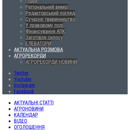
Подія
Регіональний вимір
Редакторський погляд
Сучасне тваринництво
У правовому полі
Фінансування АПК
Заготівля силосу
ЕЛЕВАТОРИ
АКТУАЛЬНА РОЗМОВА
АГРОРЕКОРДИ
АГРОРЕКОРДИ НОВИНИ
Twitter
Youtube
Instagram
Facebook
АКТУАЛЬНІ СТАТТІ
АГРОНОВИНИ
КАЛЕНДАР
ВІДЕО
ОГОЛОШЕННЯ