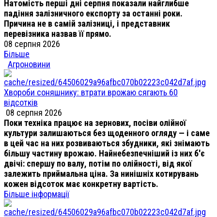
Натомість перші дні серпня показали найглибше
падіння залізничного експорту за останні роки.
Причина не в самій залізниці, і представник
перевізника назвав її прямо.
08 серпня 2026
Більше
Агроновини
Хвороби соняшнику: втрати врожаю сягають 60
відсотків
08 серпня 2026
Поки техніка працює на зернових, посіви олійної
культури залишаються без щоденного огляду — і саме
в цей час на них розвиваються збудники, які знімають
більшу частину врожаю. Найнебезпечніший із них б'є
двічі: спершу по валу, потім по олійності, від якої
залежить приймальна ціна. За нинішніх котирувань
кожен відсоток має конкретну вартість.
Більше інформації