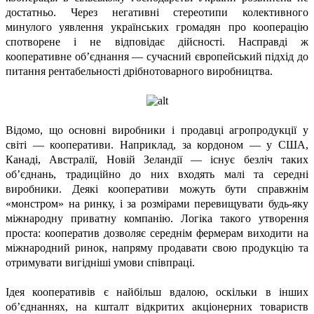
достатньо. Через негативні стереотипи колективного
минулого уявлення українських громадян про кооперацію
спотворене і не відповідає дійсності. Насправді ж
кооперативне об’єднання — сучасний європейський підхід до
питання рентабельності дрібнотоварного виробництва.
Відомо, що основні виробники і продавці агропродукції у
світі — кооперативи. Наприклад, за кордоном — у США,
Канаді, Австралії, Новій Зеландії — існує безліч таких
об’єднань, традиційно до них входять малі та середні
виробники. Деякі кооперативи можуть бути справжнім
«монстром» на ринку, і за розмірами перевищувати будь-яку
міжнародну приватну компанію. Логіка такого утворення
проста: кооператив дозволяє середнім фермерам виходити на
міжнародний ринок, напряму продавати свою продукцію та
отримувати вигідніші умови співпраці.
Ідея кооперативів є найбільш вдалою, оскільки в інших
об’єднаннях, на кшталт відкритих акціонерних товариств