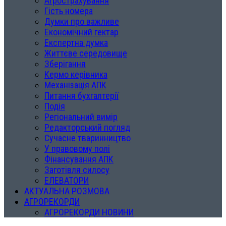
Агрострахування
Гість номера
Думки про важливе
Економічний гектар
Експертна думка
Життєве середовище
Зберігання
Кермо керівника
Механізація АПК
Питання бухгалтерії
Подія
Регіональний вимір
Редакторський погляд
Сучасне тваринництво
У правовому полі
Фінансування АПК
Заготівля силосу
ЕЛЕВАТОРИ
АКТУАЛЬНА РОЗМОВА
АГРОРЕКОРДИ
АГРОРЕКОРДИ НОВИНИ