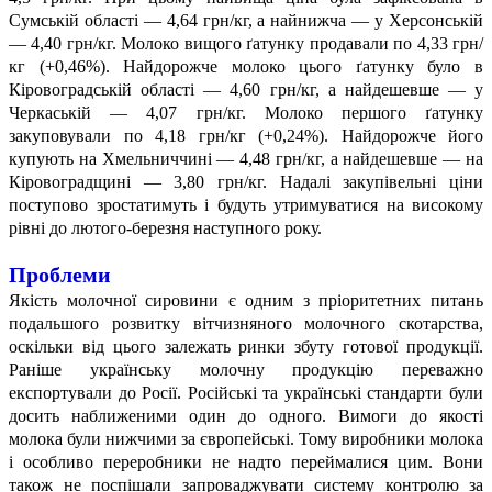
Сумській області — 4,64 грн/кг, а найнижча — у Херсонській
— 4,40 грн/кг. Молоко вищого ґатунку продавали по 4,33 грн/
кг (+0,46%). Найдорожче молоко цього ґатунку було в
Кіровоградській області — 4,60 грн/кг, а найдешевше — у
Черкаській — 4,07 грн/кг. Молоко першого ґатунку
закуповували по 4,18 грн/кг (+0,24%). Найдорожче його
купують на Хмельниччині — 4,48 грн/кг, а найдешевше — на
Кіровоградщині — 3,80 грн/кг. Надалі закупівельні ціни
поступово зростатимуть і будуть утримуватися на високому
рівні до лютого-березня наступного року.
Проблеми
Якість молочної сировини є одним з пріоритетних питань
подальшого розвитку вітчизняного молочного скотарства,
оскільки від цього залежать ринки збуту готової продукції.
Раніше українську молочну продукцію переважно
експортували до Росії. Російські та українські стандарти були
досить наближеними один до одного. Вимоги до якості
молока були нижчими за європейські. Тому виробники молока
і особливо переробники не надто переймалися цим. Вони
також не поспішали запроваджувати систему контролю за