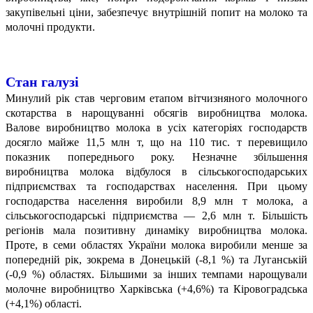
закупівельні ціни, забезпечує внутрішній попит на молоко та
молочні продукти.
Стан галузі
Минулий рік став черговим етапом вітчизняного молочного
скотарства в нарощуванні обсягів виробництва молока.
Валове виробництво молока в усіх категоріях господарств
досягло майже 11,5 млн т, що на 110 тис. т перевищило
показник попереднього року. Незначне збільшення
виробництва молока відбулося в сільськогосподарських
підприємствах та господарствах населення. При цьому
господарства населення виробили 8,9 млн т молока, а
сільськогосподарські підприємства — 2,6 млн т. Більшість
регіонів мала позитивну динаміку виробництва молока.
Проте, в семи областях України молока виробили менше за
попередній рік, зокрема в Донецькій (-8,1 %) та Луганській
(-0,9 %) областях. Більшими за інших темпами нарощували
молочне виробництво Харківська (+4,6%) та Кіровоградська
(+4,1%) області.