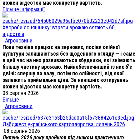
кожен відсоток має конкретну вартість.
Більше інформації
Хвороби соняшнику: втрати врожаю сягають 60
відсотків
Агроновини
Поки техніка працює на зернових, посіви олійної
культури залишаються без щоденного огляду — і саме
в цей час на них розвиваються збудники, які знімають
більшу частину врожаю. Найнебезпечніший із них б'є
двічі: спершу по валу, потім по олійності, від якої
залежить приймальна ціна. За нинішніх котирувань
кожен відсоток має конкретну вартість.
08 серпня 2026
Більше
Агроновини
Дайджест українського картоплярства: липень 2026
08 серпня 2026
Липень 2026 року пройшов під знаком практичного