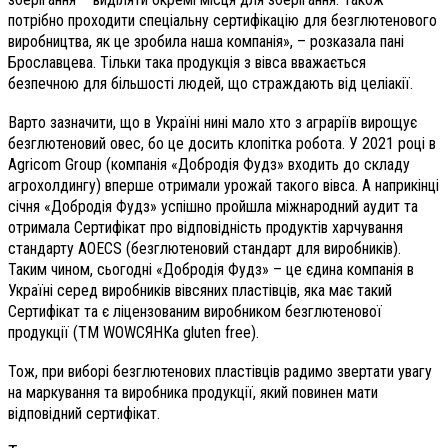
потрібно проходити спеціальну сертифікацію для безглютенового
виробництва, як це зробила наша компанія», – розказала пані
Брославцева. Тільки така продукція з вівса вважається
безпечною для більшості людей, що страждають від целіакії.
Варто зазначити, що в Україні нині мало хто з аграріїв вирощує
безглютеновий овес, бо це досить клопітка робота. У 2021 році в
Agricom Group (компанія «Добродія Фудз» входить до складу
агрохолдингу) вперше отримали урожай такого вівса. А наприкінці
січня «Добродія Фудз» успішно пройшла міжнародний аудит та
отримала Сертифікат про відповідність продуктів харчування
стандарту AOECS (безглютеновий стандарт для виробників).
Таким чином, сьогодні «Добродія Фудз» – це єдина компанія в
Україні серед виробників вівсяних пластівців, яка має такий
Сертифікат та є ліцензованим виробником безглютенової
продукції (ТМ WOWСЯНКа gluten free).
Тож, при виборі безглютенових пластівців радимо звертати увагу
на маркування та виробника продукції, який повинен мати
відповідний сертифікат.