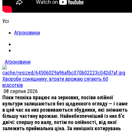
Усі
Агроновини
Агроновини
Хвороби соняшнику: втрати врожаю сягають 60
відсотків
08 серпня 2026
Поки техніка працює на зернових, посіви олійної
культури залишаються без щоденного огляду — і саме
в цей час на них розвиваються збудники, які знімають
більшу частину врожаю. Найнебезпечніший із них б'є
двічі: спершу по валу, потім по олійності, від якої
залежить приймальна ціна. За нинішніх котирувань