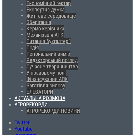
Економічний гектар
Експертна думка
Життєве середовище
Зберігання
Кермо керівника
Механізація АПК
Питання бухгалтерії
Подія
Регіональний вимір
Редакторський погляд
Сучасне тваринництво
У правовому полі
Фінансування АПК
Заготівля силосу
ЕЛЕВАТОРИ
АКТУАЛЬНА РОЗМОВА
АГРОРЕКОРДИ
АГРОРЕКОРДИ НОВИНИ
Twitter
Youtube