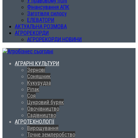
У правовому полі
Фінансування АПК
Заготівля силосу
ЕЛЕВАТОРИ
АКТУАЛЬНА РОЗМОВА
АГРОРЕКОРДИ
АГРОРЕКОРДИ НОВИНИ
АГРАРНІ КУЛЬТУРИ
Зернові
Соняшник
Кукурудза
Ріпак
Соя
Цукровий буряк
Овочівництво
Садівництво
АГРОТЕХНОЛОГІЇ
Вирощування
Точне землеробство