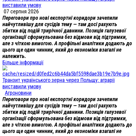
виставили умову
07 серпня 2026
Переговори про нові експортні коридори зачепили
найчутливішу для сусідів тему — там досі рахують
збитки від подій трирічної давнини. Позиція галузевої
організації сформульована без відмови від підтримки,
але з чіткою вимогою. А профільні аналітики додають до
цього ще один чинник, який до економіки взагалі не
належить.
Більше інформації
Транзит українського зерна через Польщу: аграрії
виставили умову
Агроновини
Переговори про нові експортні коридори зачепили
найчутливішу для сусідів тему — там досі рахують
збитки від подій трирічної давнини. Позиція галузевої
організації сформульована без відмови від підтримки,
але з чіткою вимогою. А профільні аналітики додають до
цього ще один чинник, який до економіки взагалі не