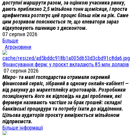
доступні маршрути разом, за оцінкою учасника ринку,
дають приблизно 2,5 мільйона тонн щомісяця, і проста
арифметика розтягує цей процес більш ніж на рік. Саме
цим розривом пояснюється те, що елеватори зараз
відкуповують пшеницю з дисконтом.
07 серпня 2026
Більше
Агроновини
Фінансування ферм: у проєкт вкладають 85 млн доларів
07 серпня 2026
Мікро- та малі господарства отримали окремий
фінансовий сервіс, зібраний в одному онлайн-кабінеті —
від рахунку до маркетплейсу агротоварів. Розробники
позиціонують його як відповідь на дві проблеми, які
фермери називають частіше за брак грошей: складні
банківські процедури та потребу їхати до відділення.
Цільова аудиторія проєкту вимірюється мільйоном
підприємств.
Більше інформації