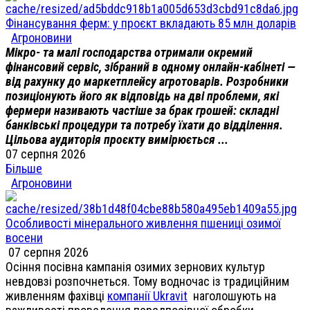
Фінансування ферм: у проєкт вкладають 85 млн доларів
Агроновини
Мікро- та малі господарства отримали окремий
фінансовий сервіс, зібраний в одному онлайн-кабінеті —
від рахунку до маркетплейсу агротоварів. Розробники
позиціонують його як відповідь на дві проблеми, які
фермери називають частіше за брак грошей: складні
банківські процедури та потребу їхати до відділення.
Цільова аудиторія проєкту вимірюється ...
07 серпня 2026
Більше
Агроновини
Особливості мінерального живлення пшениці озимої
восени
07 серпня 2026
Осіння посівна кампанія озимих зернових культур
невдовзі розпочнеться. Тому водночас із традиційним
живленням фахівці
компанії Ukravit
наголошують на