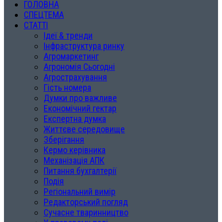
ГОЛОВНА
СПЕЦТЕМА
СТАТТІ
Ідеї & тренди
Інфраструктура ринку
Агромаркетинг
Агрономія Сьогодні
Агрострахування
Гість номера
Думки про важливе
Економічний гектар
Експертна думка
Життєве середовище
Зберігання
Кермо керівника
Механізація АПК
Питання бухгалтерії
Подія
Регіональний вимір
Редакторський погляд
Сучасне тваринництво