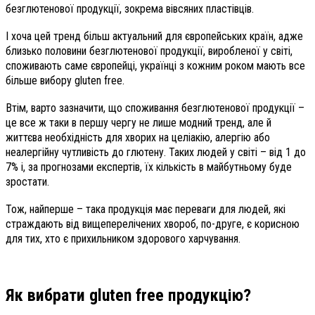
безглютенової продукції, зокрема вівсяних пластівців.
І хоча цей тренд більш актуальний для європейських країн, адже
близько половини безглютенової продукції, виробленої у світі,
споживають саме європейці, українці з кожним роком мають все
більше вибору gluten free.
Втім, варто зазначити, що споживання безглютенової продукції –
це все ж таки в першу чергу не лише модний тренд, але й
життєва необхідність для хворих на целіакію, алергію або
неалергійну чутливість до глютену. Таких людей у світі – від 1 до
7% і, за прогнозами експертів, їх кількість в майбутньому буде
зростати.
Тож, найперше – така продукція має переваги для людей, які
страждають від вищеперелічених хвороб, по-друге, є корисною
для тих, хто є прихильником здорового харчування.
Як вибрати gluten free продукцію?