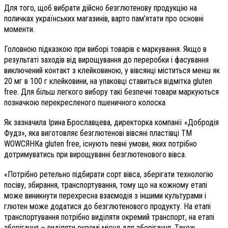
Для того, щоб вибрати дійсно безглютенову продукцію на
поличках українських магазинів, варто пам'ятати про основні
моменти.
Головною підказкою при виборі товарів є маркування. Якщо в
результаті заходів від вирощування до переробки і фасування
виключений контакт з клейковиною, у вівсянці міститься менш як
20 мг в 100 г клейковини, на упаковці ставиться відмітка gluten
free. Для більш легкого вибору такі безпечні товари маркуються
позначкою перекресленого пшеничного колоска.
Як зазначила Ірина Брославцева, директорка компанії «Добродія
Фудз», яка виготовляє безглютенові вівсяні пластівці ТМ
WOWСЯНКа gluten free, існують певні умови, яких потрібно
дотримуватись при вирощуванні безглютенового вівса.
«Потрібно ретельно підбирати сорт вівса, зберігати технологію
посіву, збирання, транспортування, тому що на кожному етапі
може виникнути перехресна взаємодія з іншими культурами і
глютен може додатися до безглютенового продукту.
На етапі
транспортування потрібно виділяти окремий транспорт, на етапі
зберігання – виділяти окремі місця для зберігання. Також