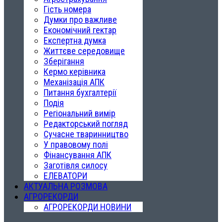
Гість номера
Думки про важливе
Економічний гектар
Експертна думка
Життєве середовище
Зберігання
Кермо керівника
Механізація АПК
Питання бухгалтерії
Подія
Регіональний вимір
Редакторський погляд
Сучасне тваринництво
У правовому полі
Фінансування АПК
Заготівля силосу
ЕЛЕВАТОРИ
АКТУАЛЬНА РОЗМОВА
АГРОРЕКОРДИ
АГРОРЕКОРДИ НОВИНИ