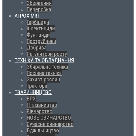
Зберігання
Переробка
АГРОХІМІЯ
Гербіциди
Інсектициди
Фунгіциди
Протруйники
Добрива
Регулятори росту
ТЕХНІКА ТА ОБЛАДНАННЯ
Збиральна техніка
Посівна техніка
Захист рослин
Трактори
ТВАРИННИЦТВО
ВРХ
Птахівництво
Вівчарство
НОВЕ СВИНАРСТВО
Сучасне свинарство
Бджільництво