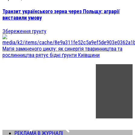
Транзит українського зерна через Польщу: аграрії
виставили умову
Збереження грунту
Магія замкненого циклу: як синергія тваринництва та
рослинництва рятує бідні ґрунти Київщини
РЕКЛАМА В ЖУРНАЛІ