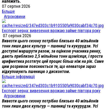
належить.
07 серпня 2026
Більше
Агроновини
Експорт зерна: вивезення врожаю займе півтора року
07 серпня 2026
Вивезти цього сезону потрібно близько 40 мільйонів
тонн лише двох культур — пшениці та кукурудзи. Усі
доступні маршрути разом, за оцінкою учасника ринку,
дають приблизно 2,5 мільйона тонн щомісяця, і проста
арифметика розтягує цей процес більш ніж на рік. Саме
цим розривом пояснюється те, що елеватори зараз
відкуповують пшеницю з дисконтом.
Більше інформації
Експорт зерна: вивезення врожаю займе півтора року
Агроновини
Вивезти цього сезону потрібно близько 40 мільйонів
тонн лише двох культур — пшениці та кукурудзи. Усі