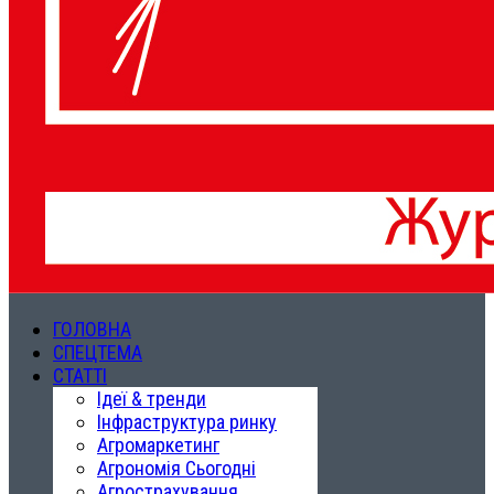
ГОЛОВНА
СПЕЦТЕМА
СТАТТІ
Ідеї & тренди
Інфраструктура ринку
Агромаркетинг
Агрономія Сьогодні
Агрострахування