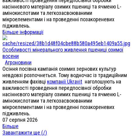
важливості проведення передпосівної обробки
насіннєвого матеріалу озимих пшениці та ячменю L-
амінокислотами та легкозасвоюваними
мікроелементами і на проведенні позакореневих
підживлень.
Більше інформації
Особливості мінерального живлення пшениці озимої
восени
Агроновини
Осіння посівна кампанія озимих зернових культур
невдовзі розпочнеться. Тому водночас із традиційним
живленням фахівці
компанії Ukravit
наголошують на
важливості проведення передпосівної обробки
насіннєвого матеріалу озимих пшениці та ячменю L-
амінокислотами та легкозасвоюваними
мікроелементами і на проведенні позакореневих
підживлень.
07 серпня 2026
Більше
Завантажити ще (
/
)