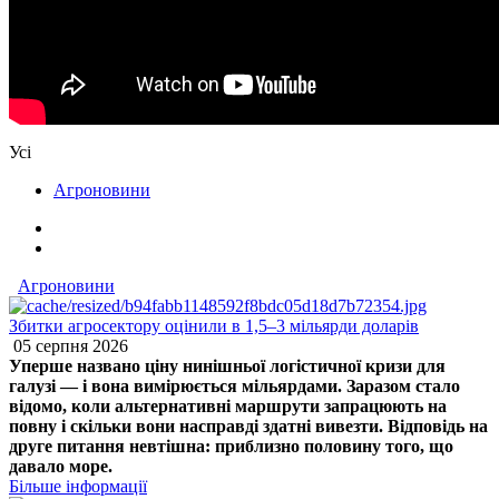
Усі
Агроновини
Агроновини
Збитки агросектору оцінили в 1,5–3 мільярди доларів
05 серпня 2026
Уперше названо ціну нинішньої логістичної кризи для
галузі — і вона вимірюється мільярдами. Заразом стало
відомо, коли альтернативні маршрути запрацюють на
повну і скільки вони насправді здатні вивезти. Відповідь на
друге питання невтішна: приблизно половину того, що
давало море.
Більше інформації