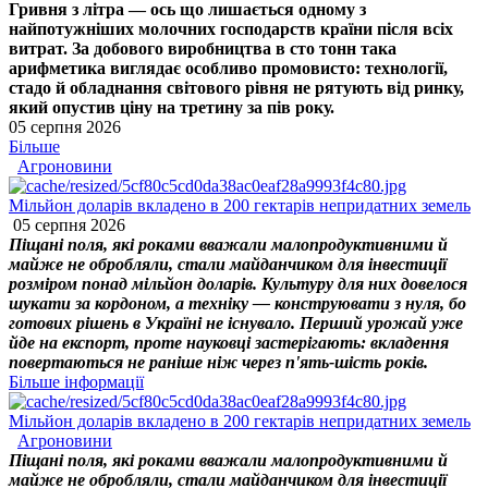
Гривня з літра — ось що лишається одному з
найпотужніших молочних господарств країни після всіх
витрат. За добового виробництва в сто тонн така
арифметика виглядає особливо промовисто: технології,
стадо й обладнання світового рівня не рятують від ринку,
який опустив ціну на третину за пів року.
05 серпня 2026
Більше
Агроновини
Мільйон доларів вкладено в 200 гектарів непридатних земель
05 серпня 2026
Піщані поля, які роками вважали малопродуктивними й
майже не обробляли, стали майданчиком для інвестиції
розміром понад мільйон доларів. Культуру для них довелося
шукати за кордоном, а техніку — конструювати з нуля, бо
готових рішень в Україні не існувало. Перший урожай уже
йде на експорт, проте науковці застерігають: вкладення
повертаються не раніше ніж через п'ять-шість років.
Більше інформації
Мільйон доларів вкладено в 200 гектарів непридатних земель
Агроновини
Піщані поля, які роками вважали малопродуктивними й
майже не обробляли, стали майданчиком для інвестиції