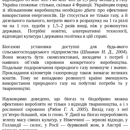
Україна споживає стільки, скільки 4 Франції. Українцям поряд
зі збільшенням виробництва необхідно дбати про ефективне
використання енергоносіїв. Це стосується не тільки газу, а й
дизельного пального, витрати якого в розрахунку на 1 га ріллі
чи на 1 гол. худоби у 1,5–2 разів вищі, ніж у розвинутих
державах. Потрібні новітні, альтернативні технології,
відповідні культура і державна політика в цій справі.
Біогазові установки доступні для будь-якого
сільськогосподарського підприємства (
Шишкин Н. Д., 2004
).
Вони можуть бути скомплектовані, виходячи з потреб і
наявних об’ємів сировини конкретного виробництва.
Подальше подорожчання природного газу неминуче і значне.
Прокладання кілометрів газопроводу також вимагає великих
коштів. Тому не випадково розвинуті країни зменшують
використання природного газу на побутові потреби та у
тваринництві.
Науковцями доведено, що біогаз та біодобриво можна
ефективно виробляти не тільки з відходів тваринництва, а і з
рослинної сировини (
Рябов Г. А. 2005
). Вихід газу з неї
уп’ятеро більший, ніж із гною. У Данії на біогаз переробляють
зелену масу сіяних культур, у Німеччині — зернові відходи, у
Голландії — силос, у Росії — буряковий жом, в Австрії —