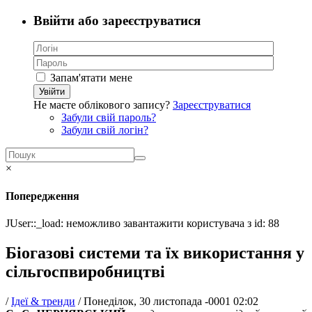
Ввійти або зареєструватися
Запам'ятати мене
Увійти
Не маєте облікового запису?
Зареєструватися
Забули свій пароль?
Забули свій логін?
×
Попередження
JUser::_load: неможливо завантажити користувача з id: 88
Біогазові системи та їх використання у
сільгоспвиробництві
/
Ідеї & тренди
/
Понеділок, 30 листопада -0001 02:02