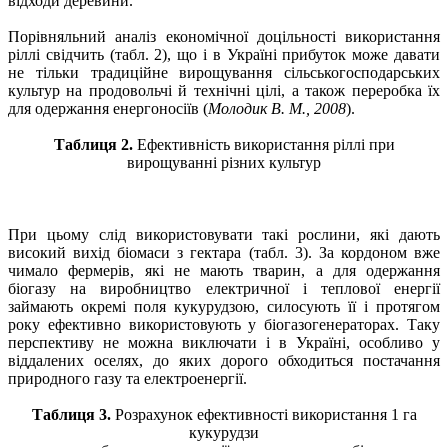
відходи деревини.
Порівняльний аналіз економічної доцільності використання
ріллі свідчить (табл. 2), що і в Україні прибуток може давати
не тільки традиційне вирощування сільськогосподарських
культур на продовольчі й технічні цілі, а також переробка їх
для одержання енергоносіїв (
Молодик В. М., 2008
).
Таблиця 2.
Ефективність використання ріллі при
вирощуванні різних культур
При цьому слід використовувати такі рослини, які дають
високий вихід біомаси з гектара (табл. 3). За кордоном вже
чимало фермерів, які не мають тварин, а для одержання
біогазу на виробництво електричної і теплової енергії
займають окремі поля кукурудзою, силосують її і протягом
року ефективно використовують у біогазогенераторах. Таку
перспективу не можна виключати і в Україні, особливо у
віддалених оселях, до яких дорого обходиться постачання
природного газу та електроенергії.
Таблиця 3.
Розрахунок ефективності використання 1 га
кукурудзи