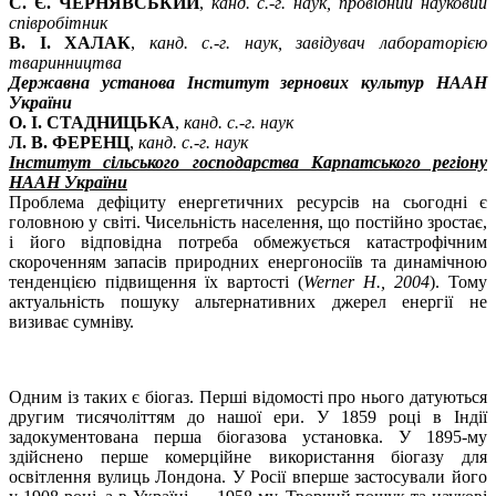
С. Є. ЧЕРНЯВСЬКИЙ
,
канд. с.-г. наук, провідний науковий
співробітник
В. І. ХАЛАК
,
канд. с.-г. наук, завідувач лабораторією
тваринництва
Державна установа Інститут зернових культур НААН
України
О. І. СТАДНИЦЬКА
,
канд. с.-г. наук
Л. В. ФЕРЕНЦ
,
канд. с.-г. наук
Інститут сільського господарства Карпатського регіону
НААН України
Проблема дефіциту енергетичних ресурсів на сьогодні є
головною у світі. Чисельність населення, що постійно зростає,
і його відповідна потреба обмежується катастрофічним
скороченням запасів природних енергоносіїв та динамічною
тенденцією підвищення їх вартості (
Werner Н., 2004
). Тому
актуальність пошуку альтернативних джерел енергії не
визиває сумніву.
Одним із таких є біогаз. Перші відомості про нього датуються
другим тисячоліттям до нашої ери. У 1859 році в Індії
задокументована перша біогазова установка. У 1895-му
здійснено перше комерційне використання біогазу для
освітлення вулиць Лондона. У Росії вперше застосували його