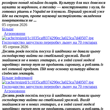
розміром понад мільйон доларів. Культуру для них довелося
шукати за кордоном, а техніку — конструювати з нуля, бо
готових рішень в Україні не існувало. Перший урожай уже
йде на експорт, проте науковці застерігають: вкладення
повертаються не ...
05 серпня 2026
Більше
Агроновини
Господарство запустило переробку льону на 70 гектарах
05 серпня 2026
Десять років поспіль посухи й шкідники не давали цьому
господарству вийти на стабільний урожай. Вихід
знайшовся не в нових гектарах, а в зміні самої моделі
заробітку: тепер тут не продають сировину, а роблять із
неї готовий продукт. Під нову основну культуру відвели
сімдесят гектарів.
Більше інформації
Господарство запустило переробку льону на 70 гектарах
Агроновини
Десять років поспіль посухи й шкідники не давали цьому
господарству вийти на стабільний урожай. Вихід
знайшовся не в нових гектарах, а в зміні самої моделі
заробітку: тепер тут не продають сировину, а роблять із