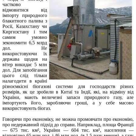
частково
відмовитися від
імпорту природного
блакитного палива з
Росії, Казахстану чи
Киргизстану і тим
самим умовно
зекономити 6,5 млрд
дол. Не
використовуючи їх
держава щодня на
вітер викидає 5 млн
дол. Для запобігання
цього слід тільки
налагодити в країні
різноємкісні біогазові системи для господарств різних
розмірів, як це зробили в Китаї та Індії, які, на відміну від
України, мають величезні запаси природного газу, але
імпортують його, заробляючи гроші, а у себе масово
використовують біогаз.
Говорячи про економіку, не можна промовчати про економію,
про недержавний підхід до справи. Наприклад, площа Франції
— 675 тис. км
²
, України — 604 тис. км², населення —
відповідно 65 млн чол. і 46 млн чол. (в 1,5 разу менше), а газу