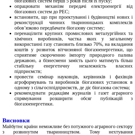
біогазових систем перші 5 років після їх пуску;
опрацювати механізм передачі електроенергії від
біогазових систем до РЕС;
встановити, що при проектуванні і будівництві нових і
реконструкції чинних тваринницьких комплексів
обов’язково передбачати біо­газову систему;
перенацілити крупних промислових металургійних та
хімічних виробників, частка яких у загальному
використанні газу становить близько 70%, на вкладання
коштів у розвиток вітчизняної біогазоенергетики, що
сприятиме скороченню імпорту природного палива
державою, а бізнесмени замість цього матимуть більш
стабільну енергетичну незалежність власних
підприємств;
провести семінар науковців, керівників і фахівців
агроформувань та виробників біо­газових установок в
одному з сільгосппідприємств, де діє біогазова система;
рекомендувати редакціям журналів і газет аграрного
спрямування розширити обсяг публікацій з
біогазоенергетики.
Висновки
Майбутнє країни неможливе без потужного аграрного сектору
з розвинутим тваринництвом. Тому нехтування