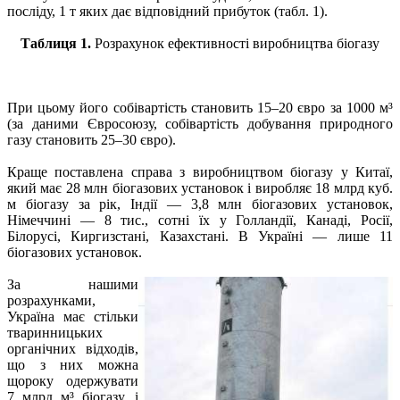
посліду, 1 т яких дає відповідний прибуток (табл. 1).
Таблиця 1.
Розрахунок ефективності виробництва біогазу
При цьому його собівартість становить 15–20 євро за 1000 м³
(за даними Євросоюзу, собівартість добування природного
газу становить 25–30 євро).
Краще поставлена справа з виробництвом біогазу у Китаї,
який має 28 млн біогазових установок і виробляє 18 млрд куб.
м біогазу за рік, Індії — 3,8 млн біогазових установок,
Німеччині — 8 тис., сотні їх у Голландії, Канаді, Росії,
Білорусі, Киргизстані, Казахстані. В Україні — лише 11
біогазових установок.
За нашими
розрахунками,
Україна має стільки
тваринницьких
органічних відходів,
що з них можна
щороку одержувати
7 млрд м³ біогазу, і