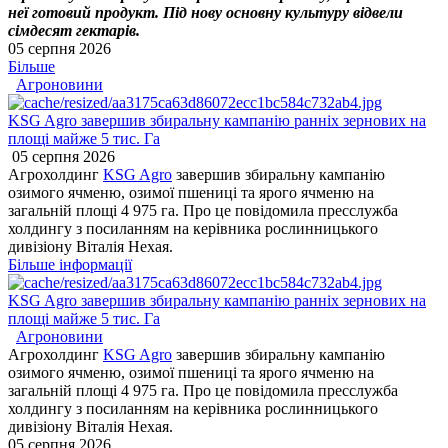
неї готовий продукт. Під нову основну культуру відвели
сімдесят гектарів.
05 серпня 2026
Більше
Агроновини
KSG Agro завершив збиральну кампанію ранніх зернових на
площі майже 5 тис. Га
05 серпня 2026
Агрохолдинг
KSG Agro
завершив збиральну кампанію
озимого ячменю, озимої пшениці та ярого ячменю на
загальній площі 4 975 га. Про це повідомила пресслужба
холдингу з посиланням на керівника рослинницького
дивізіону Віталія Нехая.
Більше інформації
KSG Agro завершив збиральну кампанію ранніх зернових на
площі майже 5 тис. Га
Агроновини
Агрохолдинг
KSG Agro
завершив збиральну кампанію
озимого ячменю, озимої пшениці та ярого ячменю на
загальній площі 4 975 га. Про це повідомила пресслужба
холдингу з посиланням на керівника рослинницького
дивізіону Віталія Нехая.
05 серпня 2026