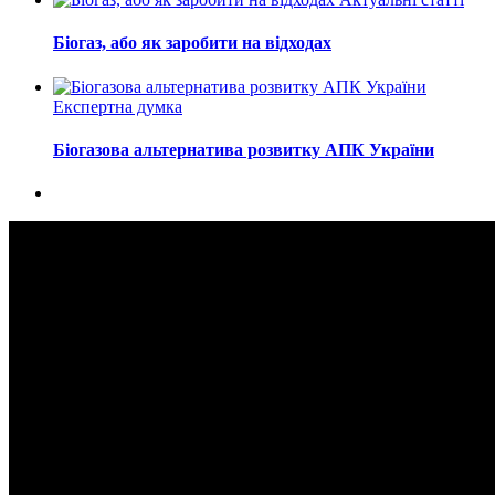
Біогаз, або як заробити на відходах
Експертна думка
Біогазова альтернатива розвитку АПК України