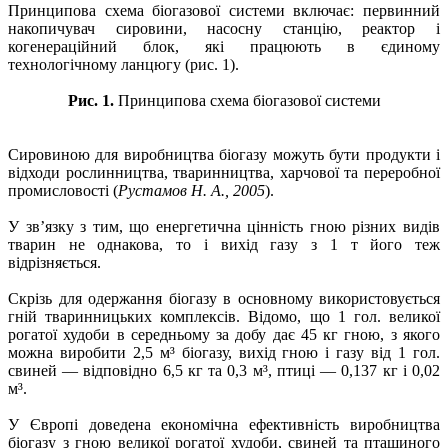
Принципова схема біогазової системи включає: первинний
накопичувач сировини, насосну станцію, реактор і
когенераційний блок, які працюють в єдиному
технологічному ланцюгу (рис. 1).
Рис. 1.
Принципова схема біогазової системи
Сировиною для виробництва біогазу можуть бути продукти і
відходи рослинництва, тваринництва, харчової та переробної
промисловості (
Рустамов Н. А., 2005
).
У зв’язку з тим, що енергетична цінність гною різних видів
тварин не однакова, то і вихід газу з 1 т його теж
відрізняється.
Скрізь для одержання біогазу в основному використовується
гній тваринницьких комплексів. Відомо, що 1 гол. великої
рогатої худоби в середньому за добу дає 45 кг гною, з якого
можна виробити 2,5
м³
біогазу, вихід гною і газу від 1 гол.
свиней — відповідно 6,5 кг та 0,3 м³, птиці — 0,137 кг і 0,02
м³.
У Європі доведена економічна ефективність виробництва
біогазу з гною великої рогатої худоби, свиней та пташиного