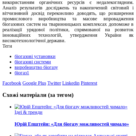
використанням органічних ресурсів є недалекоглядним.
Аналіз результатів досліджень та накопичений світовий і
вітчизняний досвід переконливо доводять, що розширення
промислового виробництва та масове впровадження
біогазових систем на тваринницьких комплексах допоможе в
реалізації урядової політики, спрямованої на розвиток
інноваційних технологій, утвердження України як
високотехнологічної держави.
Теги
біогазові установки
біогазові системи
виробництво біогазу
біогаз1
Facebook
Google Plus
Twitter
Linkedin
Pinterest
Схожі матеріали (за тегом)
Ідеї & тренди
Юрій Епштейн: «Для біогазу можливостей чимало»
Актуальні статті