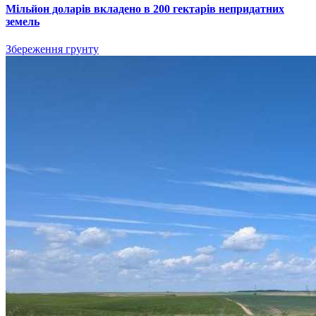
Мільйон доларів вкладено в 200 гектарів непридатних
земель
Збереження грунту