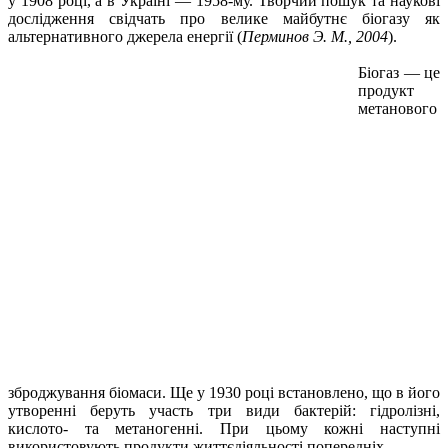
у 1908 році, а в Україні — 1958-му. Творчий пошук та наукові
дослідження свідчать про велике майбутнє біогазу як
альтернативного джерела енергії (
Перминов Э. М., 2004
).
Біогаз — це
продукт
метанового
зброджування біомаси. Ще у 1930 році встановлено, що в його
утворенні беруть участь три види бактерій: гідролізні,
кислото- та метаногенні. При цьому кожні наступні
використовують продукти життєдіяльності попередніх.