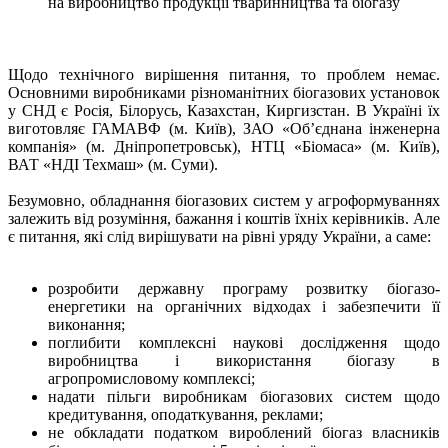
на виробництво продукції тваринництва та біогазу
Щодо технічного вирішення питання, то проблем немає.
Основними виробниками різноманітних біогазових установок
у СНД є Росія, Білорусь, Казахстан, Киргизстан. В Україні їх
виготовляє ГАМАВФ (м. Київ), ЗАО «Об’єднана інженерна
компанія» (м. Дніпропетровськ), НТЦ «Біомаса» (м. Київ),
ВАТ «НДІ Техмаш» (м. Суми).
Безумовно, обладнання біо­газових систем у агроформуваннях
залежить від розуміння, бажання і коштів їхніх керівників. Але
є питання, які слід вирішувати на рівні уряду України, а саме:
розробити державну програму розвитку біогазо­
енергетики на органічних відходах і забезпечити її
виконання;
поглибити комплексні наукові дослідження щодо
виробництва і використання біогазу в
агропромисловому комплексі;
надати пільги виробникам біо­газових систем щодо
кредитування, оподаткування, реклами;
не обкладати податком вироблений біогаз власників