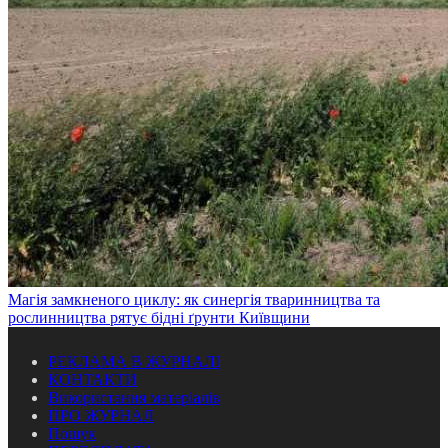
Магія замкненого циклу: як синергія тваринництва та
рослинництва рятує бідні ґрунти Київщини
РЕКЛАМА В ЖУРНАЛІ
КОНТАКТИ
Використання матеріалів
ПРО ЖУРНАЛ
Пошук