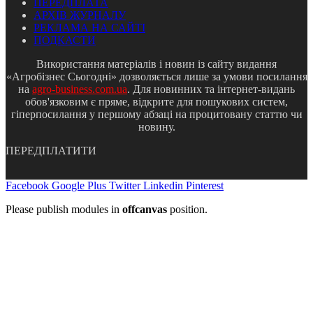
ПЕРЕДПЛАТА
АРХІВ ЖУРНАЛУ
РЕКЛАМА НА САЙТІ
ПОДКАСТИ
Використання матеріалів і новин із сайту видання
«Агробізнес Сьогодні» дозволяється лише за умови посилання
на
agro-business.com.ua
. Для новинних та інтернет-видань
обов'язковим є пряме, відкрите для пошукових систем,
гіперпосилання у першому абзаці на процитовану статтю чи
новину.
ПЕРЕДПЛАТИТИ
Facebook
Google Plus
Twitter
Linkedin
Pinterest
Please publish modules in
offcanvas
position.