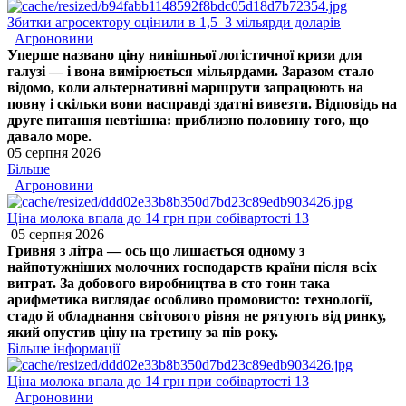
Збитки агросектору оцінили в 1,5–3 мільярди доларів
Агроновини
Уперше названо ціну нинішньої логістичної кризи для
галузі — і вона вимірюється мільярдами. Заразом стало
відомо, коли альтернативні маршрути запрацюють на
повну і скільки вони насправді здатні вивезти. Відповідь на
друге питання невтішна: приблизно половину того, що
давало море.
05 серпня 2026
Більше
Агроновини
Ціна молока впала до 14 грн при собівартості 13
05 серпня 2026
Гривня з літра — ось що лишається одному з
найпотужніших молочних господарств країни після всіх
витрат. За добового виробництва в сто тонн така
арифметика виглядає особливо промовисто: технології,
стадо й обладнання світового рівня не рятують від ринку,
який опустив ціну на третину за пів року.
Більше інформації
Ціна молока впала до 14 грн при собівартості 13
Агроновини