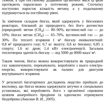
тижнів, а при постійному додаванні органічної маси ці фази
протікають паралельно у поточному режимі. Спочатку
поступово наростає кількість метану, а у подальшому
підтримується на постійному рівні.
За хімічним складом біогаз, який одержують у біогазових
реакторах, близький до природного, без його доочистки
(природний: метан (
СН
) — 80–90%, вуглекислий газ — до
4
10%; біогаз: метан (
СН
) — 65–70%, вуглекислий газ — до
4
30%. По теплоті згоряння 1
м³
біогазу еквівалентний:
0,8
м³
природного газу; 0,7 кг мазуту; 0,6 кг бензину; 0,85 л
спирту; 1,6 кг дров; 1,4 кВт електро­енергії. Загальна
теплотворна здатність біогазу — від 5000 до 8000 ккал/ м³.
Таким чином, біогаз можна використовувати як природний
газ: накопичувати, перекачувати, виробляти з нього електро­
енергію, використовувати як паливо для двигунів
внутрішнього згоряння.
У результаті багаторічних досліджень людство прийшло до
висновку, що біогаз можна одержувати штучно в спеціальних
установках, які виробляють його з органічної сировини
шляхом анаеробного бродіння та одночасно отримувати
біодобрива (
Анискин В. И., 2005
).