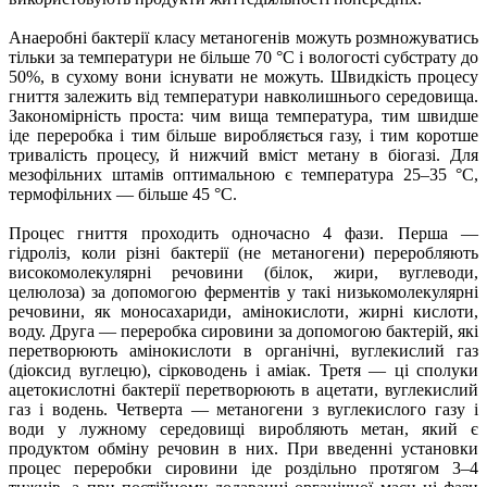
Анаеробні бактерії класу метаногенів можуть розмножуватись
тільки за температури не більше 70 °C і вологості субстрату до
50%, в сухому вони існувати не можуть. Швидкість процесу
гниття залежить від температури навколишнього середовища.
Закономірність проста: чим вища температура, тим швидше
іде переробка і тим більше виробляється газу, і тим коротше
тривалість процесу, й нижчий вміст метану в біогазі. Для
мезофільних штамів оптимальною є температура 25–35 °C,
термофільних — більше 45 °C.
Процес гниття проходить одночасно 4 фази. Перша —
гідроліз, коли різні бактерії (не метаногени) переробляють
високомолекулярні речовини (білок, жири, вуглеводи,
целюлоза) за допомогою ферментів у такі низькомолекулярні
речовини, як моносахариди, амінокислоти, жирні кислоти,
воду. Друга — переробка сировини за допомогою бактерій, які
перетворюють амінокислоти в органічні, вуглекислий газ
(діоксид вуглецю), сірководень і аміак. Третя — ці сполуки
ацетокислотні бактерії перетворюють в ацетати, вуглекислий
газ і водень. Четверта — метаногени з вуглекислого газу і
води у лужному середовищі виробляють метан, який є
продуктом обміну речовин в них. При введенні установки
процес переробки сировини іде роздільно протягом 3–4