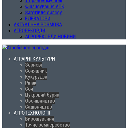
У правовому полі
Фінансування АПК
Заготівля силосу
ЕЛЕВАТОРИ
АКТУАЛЬНА РОЗМОВА
АГРОРЕКОРДИ
АГРОРЕКОРДИ НОВИНИ
АГРАРНІ КУЛЬТУРИ
Зернові
Соняшник
Кукурудза
Ріпак
Соя
Цукровий буряк
Овочівництво
Садівництво
АГРОТЕХНОЛОГІЇ
Вирощування
Точне землеробство