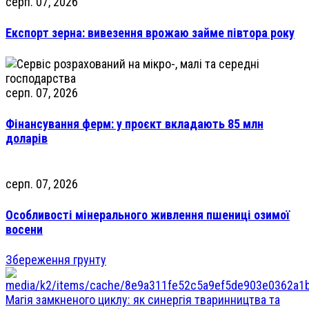
серп. 07, 2026
Експорт зерна: вивезення врожаю займе півтора року
серп. 07, 2026
Фінансування ферм: у проєкт вкладають 85 млн
доларів
серп. 07, 2026
Особливості мінерального живлення пшениці озимої
восени
Збереження грунту
Магія замкненого циклу: як синергія тваринництва та