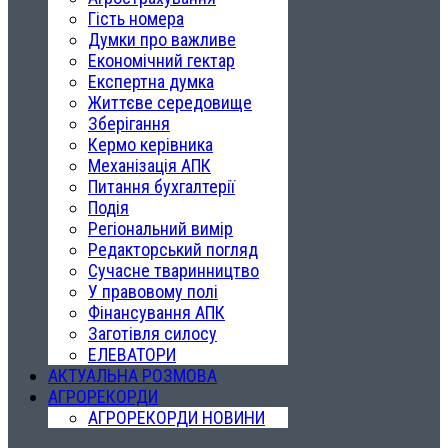
Гість номера
Думки про важливе
Економічний гектар
Експертна думка
Життєве середовище
Зберігання
Кермо керівника
Механізація АПК
Питання бухгалтерії
Подія
Регіональний вимір
Редакторський погляд
Сучасне тваринництво
У правовому полі
Фінансування АПК
Заготівля силосу
ЕЛЕВАТОРИ
АКТУАЛЬНА РОЗМОВА
АГРОРЕКОРДИ
АГРОРЕКОРДИ НОВИНИ