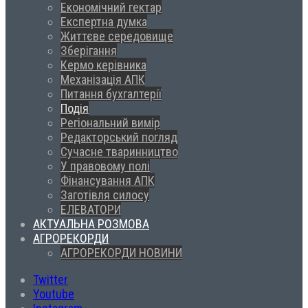
Економічний гектар
Експертна думка
Життєве середовище
Зберігання
Кермо керівника
Механізація АПК
Питання бухгалтерії
Подія
Регіональний вимір
Редакторський погляд
Сучасне тваринництво
У правовому полі
Фінансування АПК
Заготівля силосу
ЕЛЕВАТОРИ
АКТУАЛЬНА РОЗМОВА
АГРОРЕКОРДИ
АГРОРЕКОРДИ НОВИНИ
Twitter
Youtube