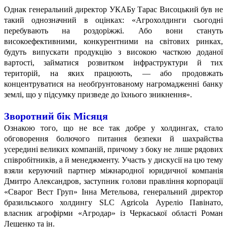
Однак генеральний директор УКАБу Тарас Висоцький був не
такий однозначний в оцінках: «Агрохолдинги сьогодні
перебувають на роздоріжжі. Або вони стануть
високоефективними, конкурентними на світових ринках,
будуть випускати продукцію з високою часткою доданої
вартості, займатися розвитком інфраструктури й тих
територій, на яких працюють, — або продовжать
концентруватися на необґрунтованому нагромадженні банку
землі, що у підсумку призведе до їхнього зникнення».
Зворотний бік Місяця
Ознакою того, що не все так добре у холдингах, стало
обговорення болючого питання безпеки й шахрайства
усередині великих компаній, причому з боку не лише рядових
співробітників, а й менеджменту. Участь у дискусії на цю тему
взяли керуючий партнер міжнародної юридичної компанія
Дмитро Александров, заступник голови правління корпорації
«Сварог Вест Груп» Інна Метельова, генеральний директор
бразильського холдингу SLC Agrіcola Ауреліо Павінато,
власник агрофірми «Агродар» із Черкаської області Роман
Лещенко та ін.