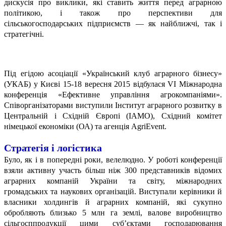
дискусія про виклики, які ставить життя перед аграрною
політикою, і також про перспективи для
сільськогосподарських підприємств — як найближчі, так і
стратегічні.
Під егідою асоціації «Український клуб аграрного бізнесу»
(УКАБ) у Києві 15-18 вересня 2015 відбулася VІ Міжнародна
конференція «Ефективне управління агрокомпаніями».
Співорганізаторами виступили Інститут аграрного розвитку в
Центральній і Східній Європі (ІАМО), Східний комітет
німецької економіки (ОА) та агенція AgrіEvent.
Стратегія і логістика
Було, як і в попередні роки, велелюдно. У роботі конференції
взяли активну участь більш ніж 300 представників відомих
аграрних компаній України та світу, міжнародних
громадських та наукових організацій. Виступали керівники й
власники холдингів й аграрних компаній, які сукупно
обробляють близько 5 млн га землі, валове виробництво
сільгосппродукції цими суб’єктами господарювання