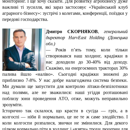
моніторинг. І ще хочу сказати. Для розвитку агробізнесу дуже
важливі ті зусилля, які зараз застосовує «Український клуб
аграрного бізнесу»: зустрічі з колегами, конференції, поїздки у
передові господарства.
Дмитро СКОРНЯКОВ
,
генеральний
директор HarvEast Holding
(Донецька
обл.)
—
Років п’ять тому, коли тільки
створювався наш холдинг, крадіжки в
нас доходили до 30-40% від доходу.
Скажімо, на енергоємних тракторах 30%
палива йшло «наліво». Сьогодні крадіжки знижені до
приблизно 7-8%. У нас добре налагоджена система безпеки.
Ми думали ще запустити для контролю літаки-безпілотники
над полями, але не зважилися: наші угіддя розташовані
поблизу зони проведення АТО, отже, можуть неправильно
зрозуміти.
Історично так склалося, що красти в сусіда — гріх, а в
колгоспі — ніби й нормально, це не те ж саме злодійство. І
коли колгоспи розпалися, звички не змінилися. Для декого
цілком нормально піти в холдинг і «взяти» трохи люцерни для