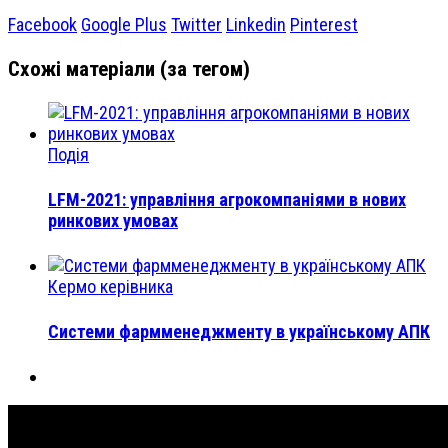
Facebook
Google Plus
Twitter
Linkedin
Pinterest
Схожі матеріали (за тегом)
Подія
LFM-2021: управління агрокомпаніями в нових
ринкових умовах
Кермо керівника
Системи фармменеджменту в українському АПК