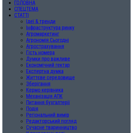
ГОЛОВНА
СПЕЦТЕМА
СТАТТІ
Ідеї & тренди
Інфраструктура ринку
Агромаркетинг
Агрономія Сьогодні
Агрострахування
Гість номера
Думки про важливе
Економічний гектар
Експертна думка
Життєве середовище
Зберігання
Кермо керівника
Механізація АПК
Питання бухгалтерії
Подія
Регіональний вимір
Редакторський погляд
Сучасне тваринництво