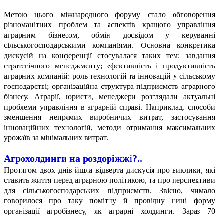
Метою цього міжнародного форуму стало обговорення
різноманітних проблем та аспектів кращого управління
аграрним бізнесом, обмін досвідом у керуванні
сільськогосподарськими компаніями. Основна конкретика
дискусій на конференції стосувалася таких тем: завдання
стратегічного менеджменту; ефективність і продуктивність
аграрних компаній: роль технологій та інновацій у сільському
господарстві; організаційна структура підприємств аграрного
бізнесу. Аграрії, юристи, менеджери розглядали актуальні
проблеми управління в аграрній справі. Наприклад, способи
зменшення непрямих виробничих витрат, застосування
інноваційних технологій, методи отримання максимальних
урожаїв за мінімальних витрат.
Агрохолдинги
на роздоріжжі?..
Протягом двох днів йшла відверта дискусія про виклики, які
ставить життя перед аграрною політикою, та про перспективи
для сільськогосподарських підприємств. Звісно, чимало
говорилося про таку помітну й провідну нині форму
організації агробізнесу, як аграрні холдинги. Зараз 70