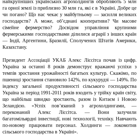
найкрупніших українських агрохолдингів обробляють 5 млн
га орної землі із приблизно 30 млн га, які є в Україні. Добре це
чи погано? Що нас чекає у майбутньому — засилля великих
господарств? А може, об’єднані кооперативи? Чи масове
сімейне фермерство? Досвідом управління крупними
фермерськими господарствами ділилися аграрії з інших країн
— Індії, Аргентини, Бразилії, Сполучених Штатів Америки,
Казахстану.
Президент Ассоціації УКАБ Алекс Ліссітса почав із цифр.
Україна за останні 8 років демонструє вражаючі успіхи з
темпів зростання урожайності багатьох культур. Скажімо, по
пшениці зростання становило 142%, по кукурудзі — 149%. По
індексу загальної продуктивності сільського господарства
Україна за період 1991-2011 років входить у трійку країн світу,
що найбільш швидко зростають, разом із Китаєм і Новою
Зеландією. «Успіх пов’язаний з агрохолдингами, —
переконаний Алекс Ліссітса. — Вони залучили
багатомільярдні інвестиції, нові технології, техніку. Навчають
по-новому працювати персонал. Холдинги — локомотив
сільського господарства в Україні».