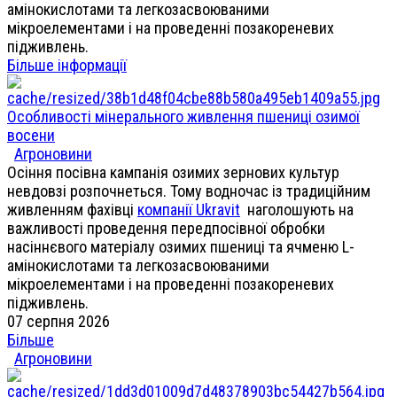
амінокислотами та легкозасвоюваними
мікроелементами і на проведенні позакореневих
підживлень.
Більше інформації
Особливості мінерального живлення пшениці озимої
восени
Агроновини
Осіння посівна кампанія озимих зернових культур
невдовзі розпочнеться. Тому водночас із традиційним
живленням фахівці
компанії Ukravit
наголошують на
важливості проведення передпосівної обробки
насіннєвого матеріалу озимих пшениці та ячменю L-
амінокислотами та легкозасвоюваними
мікроелементами і на проведенні позакореневих
підживлень.
07 серпня 2026
Більше
Агроновини