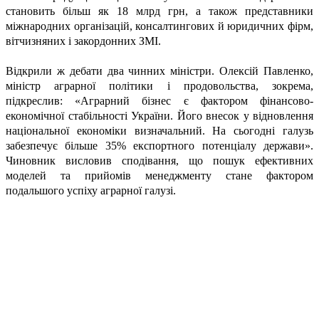
становить більш як 18 млрд грн, а також представники
міжнародних організацій, консалтингових й юридичних фірм,
вітчизняних і закордонних ЗМІ.
Відкрили ж дебати два чинних міністри. Олексій Павленко,
міністр аграрної політики і продовольства, зокрема,
підкреслив: «Аграрний бізнес є фактором фінансово-
економічної стабільності України. Його внесок у відновлення
національної економіки визначальний. На сьогодні галузь
забезпечує більше 35% експортного потенціалу держави».
Чиновник висловив сподівання, що пошук ефективних
моделей та прийомів менеджменту стане фактором
подальшого успіху аграрної галузі.