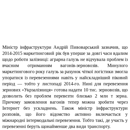
Міністр інфраструктури Андрій Пивоварський зазначив, що
2014-2015 маркетинговий рік був уперше за довгі часи вдалим
щодо роботи залізниці: аграрна галузь не відчувала проблем із
вчасним отриманням вагонів-зерновозів. Минулого
маркетингового року галузь за рахунок чіткої логістики змогла
упоратися із перевезеннями навіть у найскладніший піковий
період — тобто у листопаді 2014-го. Нині для перевезення
зернових «Укрзалізниця» готова надати 10 тис. зерновозів, що
дозволить без проблем перевезти близько 2 млн т зерна.
Причому замовлення вагонів тепер можна зробити через
Інтернет без ускладнень. Також міністр інфраструктури
розповів, що його відомство активно включається у
міжнародні інтермодальні перевезення. Тобто такі, де участь у
перевезенні беруть щонайменше два види транспорту.