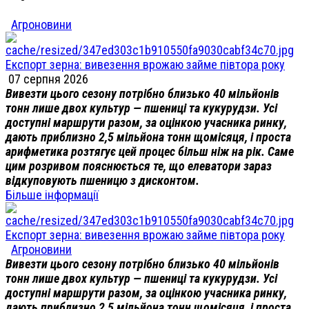
Агроновини
Експорт зерна: вивезення врожаю займе півтора року
07 серпня 2026
Вивезти цього сезону потрібно близько 40 мільйонів
тонн лише двох культур — пшениці та кукурудзи. Усі
доступні маршрути разом, за оцінкою учасника ринку,
дають приблизно 2,5 мільйона тонн щомісяця, і проста
арифметика розтягує цей процес більш ніж на рік. Саме
цим розривом пояснюється те, що елеватори зараз
відкуповують пшеницю з дисконтом.
Більше інформації
Експорт зерна: вивезення врожаю займе півтора року
Агроновини
Вивезти цього сезону потрібно близько 40 мільйонів
тонн лише двох культур — пшениці та кукурудзи. Усі
доступні маршрути разом, за оцінкою учасника ринку,
дають приблизно 2,5 мільйона тонн щомісяця, і проста