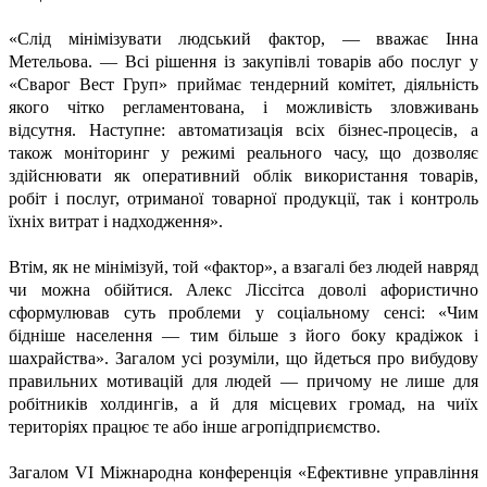
«Слід мінімізувати людський фактор, — вважає Інна
Метельова. — Всі рішення із закупівлі товарів або послуг у
«Сварог Вест Груп» приймає тендерний комітет, діяльність
якого чітко регламентована, і можливість зловживань
відсутня. Наступне: автоматизація всіх бізнес-процесів, а
також моніторинг у режимі реального часу, що дозволяє
здійснювати як оперативний облік використання товарів,
робіт і послуг, отриманої товарної продукції, так і контроль
їхніх витрат і надходження».
Втім, як не мінімізуй, той «фактор», а взагалі без людей навряд
чи можна обійтися. Алекс Ліссітса доволі афористично
сформулював суть проблеми у соціальному сенсі: «Чим
бідніше населення — тим більше з його боку крадіжок і
шахрайства». Загалом усі розуміли, що йдеться про вибудову
правильних мотивацій для людей — причому не лише для
робітників холдингів, а й для місцевих громад, на чиїх
територіях працює те або інше агропідприємство.
Загалом VІ Міжнародна конференція «Ефективне управління