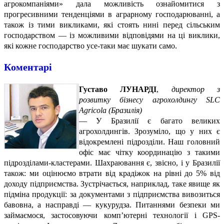
агрокомпаніями» дала можливість ознайомитися з
прогресивними тенденціями в аграрному господарюванні, а
також із тими викликами, які стоять нині перед сільським
господарством — із можливими відповідями на ці виклики,
які кожне господарство усе-таки має шукати само.
Коментарі
Густаво ЛУНАРДІ
,
директор з
розвитку бізнесу агрохолдингу
SLC
Agricola (Бразилія)
—
У Бразилії є багато великих
агрохолдингів. Зрозуміло, що у них є
відокремлені підрозділи. Наш головний
офіс має чітку координацію з такими
підрозділами-кластерами. Шахраювання є, звісно, і у Бразилії
також: ми оцінюємо втрати від крадіжок на рівні до 5% від
доходу підприємства. Зустрічається, наприклад, таке явище як
підміна продукції: за документами з підприємства вивозиться
бавовна, а насправді — кукурудза. Питаннями безпеки ми
займаємося, застосовуючи комп’ютерні технології і GPS-