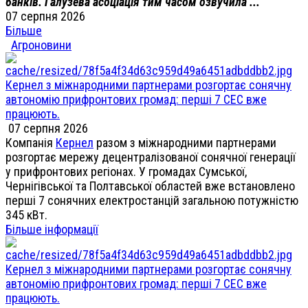
банків. Галузева асоціація тим часом озвучила ...
07 серпня 2026
Більше
Агроновини
Кернел з міжнародними партнерами розгортає сонячну
автономію прифронтових громад: перші 7 СЕС вже
працюють.
07 серпня 2026
Компанія
Кернел
разом з міжнародними партнерами
розгортає мережу децентралізованої сонячної генерації
у прифронтових регіонах. У громадах Сумської,
Чернігівської та Полтавської областей вже встановлено
перші 7 сонячних електростанцій загальною потужністю
345 кВт.
Більше інформації
Кернел з міжнародними партнерами розгортає сонячну
автономію прифронтових громад: перші 7 СЕС вже
працюють.