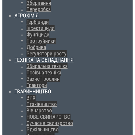
Зберігання
Переробка
АГРОХІМІЯ
Гербіциди
Інсектициди
Фунгіциди
Протруйники
Добрива
Регулятори росту
ТЕХНІКА ТА ОБЛАДНАННЯ
Збиральна техніка
Посівна техніка
Захист рослин
Трактори
ТВАРИННИЦТВО
ВРХ
Птахівництво
Вівчарство
НОВЕ СВИНАРСТВО
Сучасне свинарство
Бджільництво