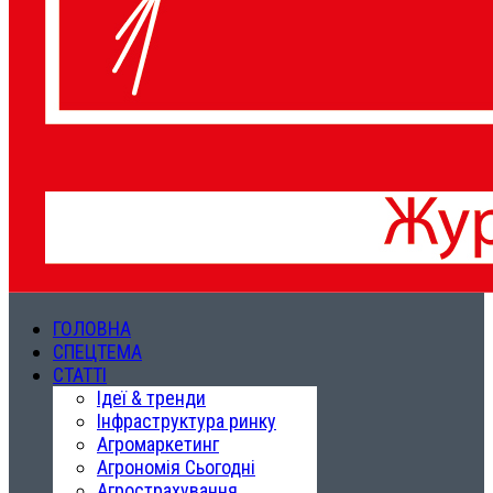
ГОЛОВНА
СПЕЦТЕМА
СТАТТІ
Ідеї & тренди
Інфраструктура ринку
Агромаркетинг
Агрономія Сьогодні
Агрострахування