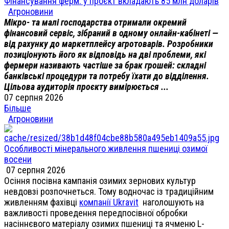
Фінансування ферм: у проєкт вкладають 85 млн доларів
Агроновини
Мікро- та малі господарства отримали окремий
фінансовий сервіс, зібраний в одному онлайн-кабінеті —
від рахунку до маркетплейсу агротоварів. Розробники
позиціонують його як відповідь на дві проблеми, які
фермери називають частіше за брак грошей: складні
банківські процедури та потребу їхати до відділення.
Цільова аудиторія проєкту вимірюється ...
07 серпня 2026
Більше
Агроновини
Особливості мінерального живлення пшениці озимої
восени
07 серпня 2026
Осіння посівна кампанія озимих зернових культур
невдовзі розпочнеться. Тому водночас із традиційним
живленням фахівці
компанії Ukravit
наголошують на
важливості проведення передпосівної обробки
насіннєвого матеріалу озимих пшениці та ячменю L-