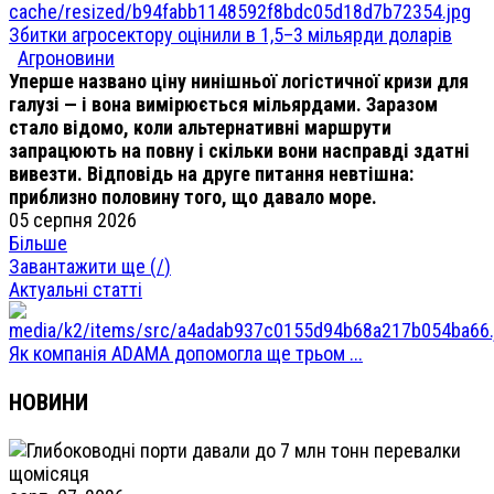
Збитки агросектору оцінили в 1,5–3 мільярди доларів
Агроновини
Уперше названо ціну нинішньої логістичної кризи для
галузі — і вона вимірюється мільярдами. Заразом
стало відомо, коли альтернативні маршрути
запрацюють на повну і скільки вони насправді здатні
вивезти. Відповідь на друге питання невтішна:
приблизно половину того, що давало море.
05 серпня 2026
Більше
Завантажити ще (
/
)
Актуальні статті
Як компанія ADAMA допомогла ще трьом ...
НОВИНИ