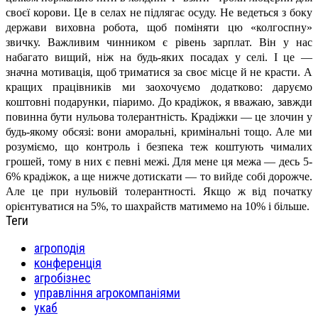
своєї корови. Це в селах не підлягає осуду. Не ведеться з боку
держави виховна робота, щоб поміняти цю «колгоспну»
звичку. Важливим чинником є рівень зарплат. Він у нас
набагато вищий, ніж на будь-яких посадах у селі. І це —
значна мотивація, щоб триматися за своє місце й не красти. А
кращих працівників ми заохочуємо додатково: даруємо
коштовні подарунки, піаримо. До крадіжок, я вважаю, завжди
повинна бути нульова толерантність. Крадіжки — це злочин у
будь-якому обсязі: вони аморальні, кримінальні тощо. Але ми
розуміємо, що контроль і безпека теж коштують чималих
грошей, тому в них є певні межі. Для мене ця межа — десь 5-
6% крадіжок, а ще нижче дотискати — то вийде собі дорожче.
Але це при нульовій толерантності. Якщо ж від початку
орієнтуватися на 5%, то шахрайств матимемо на 10% і більше.
Теги
агроподія
конференція
агробізнес
управління агрокомпаніями
укаб