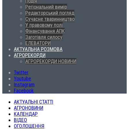
Подія
Регіональний вимір
Редакторський погляд
Сучасне тваринництво
У правовому полі
Фінансування АПК
Заготівля силосу
ЕЛЕВАТОРИ
АКТУАЛЬНА РОЗМОВА
АГРОРЕКОРДИ
АГРОРЕКОРДИ НОВИНИ
Twitter
Youtube
Instagram
Facebook
АКТУАЛЬНІ СТАТТІ
АГРОНОВИНИ
КАЛЕНДАР
ВІДЕО
ОГОЛОШЕННЯ