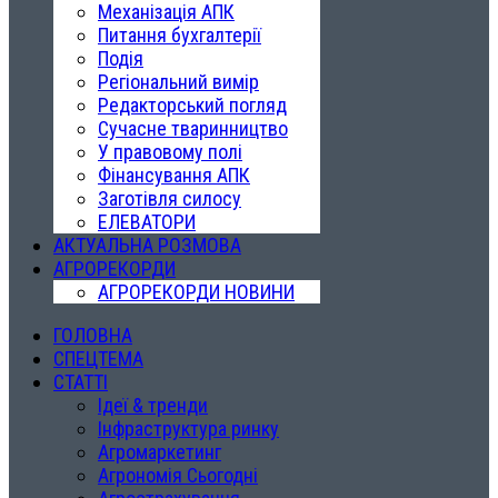
Механізація АПК
Питання бухгалтерії
Подія
Регіональний вимір
Редакторський погляд
Сучасне тваринництво
У правовому полі
Фінансування АПК
Заготівля силосу
ЕЛЕВАТОРИ
АКТУАЛЬНА РОЗМОВА
АГРОРЕКОРДИ
АГРОРЕКОРДИ НОВИНИ
ГОЛОВНА
СПЕЦТЕМА
СТАТТІ
Ідеї & тренди
Інфраструктура ринку
Агромаркетинг
Агрономія Сьогодні