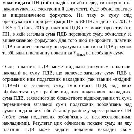
може
видати
ПН (тобто надіслати або передати покупцю на
накопичувачі як електронний документ), буде обчислюватись
за вищезазначеною формулою. На таку ж суму слід
орієнтуватися і при реєстрації ПН в ЄРПН: згідно з п. 201.10
ПКУ з 1 січня 2015 р. платник ПДВ не зможе зареєструвати
ПН, в якій загальна сума ПДВ перевищує суму, обчислену за
вищевказаною формулою. Для того щоб це зробити, платник
ПДВ повинен спочатку перерахувати кошти на ПДВ-рахунок
та збільшити величину показника ∑
на необхідну суму.
Накл
Отже, платник ПДВ може видавати покупцям податкові
накладні на суму ПДВ, що включає загальну суму ПДВ в
отриманих ним податкових накладних (так званий «вхідний
ПДВ»4) та загальну суму імпортного ПДВ, від яких
віднімається сума раніше виданих податкових накладних,
сума ПДВ, заявленого до бюджетного відшкодування та сума
перевищення загальної суми податкових зобов’язань над
сумою податкових зобов’язань у раніше у зареєстрованих ПН
(тобто сума податкових зобов’язань за незареєстрованими
накладними). Результат цих обчислень покаже суму, на яку
платник ПДВ може видати податкові накладні своїм