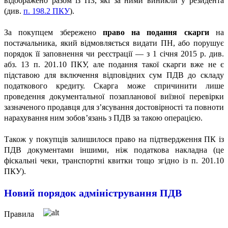
відображено разом із ПЗ, які за ними виникли у резидента
(див.
п. 198.2 ПКУ
).
За покупцем збережено
право на подання скарги
на
постачальника, який відмовляється видати ПН, або порушує
порядок її заповнення чи реєстрації — з 1 січня 2015 р. див.
абз. 13 п. 201.10 ПКУ, але подання такої скарги вже не є
підставою для включення відповідних сум ПДВ до складу
податкового кредиту. Скарга може спричинити лише
проведення документальної позапланової виїзної перевірки
зазначеного продавця для з’ясування достовірності та повноти
нарахування ним зобов’язань з ПДВ за такою операцією.
Також у покупців залишилося право на підтвердження ПК із
ПДВ документами іншими, ніж податкова накладна (це
фіскальні чеки, транспортні квитки тощо згідно із п. 201.10
ПКУ).
Новий порядок адміністрування ПДВ
Правила