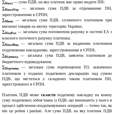
∑
— сума ПДВ, на яку платник має право видати ПН;
Накл
∑
— загальна сума ПДВ за отриманими ПН,
НаклОтр
зареєстрованими в ЄРПН;
∑
— загальна сума ПДВ, сплаченого платником при
Митн
ввезенні товарів на митну територію України;
∑
— загальна сума поповнення рахунку в системі ЕА з
ПопРах
власного поточного рахунку платника;
∑
— загальна сума ПДВ за виданими платником
НаклВид
податковими накладними, зареєстрованими в ЄРПН;
∑
— загальна сума ПДВ, заявлена платником до
Відшкод
бюджетного відшкодування;
∑
— загальна сума перевищення ПЗ, зазначених
Перевищ
платником у поданих податкових деклараціях над сумою
ПДВ, що міститься у складених таким платником ПН,
зареєстрованих в ЄРПН.
Платник ПДВ може
скласти
податкову накладну на кожну
суму податкових зобов’язань із ПДВ, що виникають у нього в
процесі здійснення оподатковуваних операцій — точно так, як
він це робив і раніше. Але сума ПДВ, на яку платник ПДВ