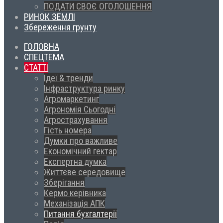
ПОДАТИ СВОЄ ОГОЛОШЕННЯ
РИНОК ЗЕМЛІ
Збереження грунту
ГОЛОВНА
СПЕЦТЕМА
СТАТТІ
Ідеї & тренди
Інфраструктура ринку
Агромаркетинг
Агрономія Сьогодні
Агрострахування
Гість номера
Думки про важливе
Економічний гектар
Експертна думка
Життєве середовище
Зберігання
Кермо керівника
Механізація АПК
Питання бухгалтерії