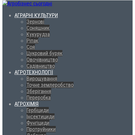
АГРАРНІ КУЛЬТУРИ
Зернові
Соняшник
Кукурудза
Ріпак
Соя
Цукровий буряк
Овочівництво
Садівництво
АГРОТЕХНОЛОГІЇ
Вирощування
Точне землеробство
Зберігання
Переробка
АГРОХІМІЯ
Гербіциди
Інсектициди
Фунгіциди
Протруйники