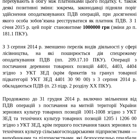
перебувають в обігу між платниками цього податку. Є також
деякі позитивні зміни: зокрема, законодавці підняли поріг
здійснення оподатковуваних ПДВ операцій, при досягненні
якого особа зобов’язана реєструватися як платник ПДВ. З 1
січня 2015 р. цей поріг становитиме
1000000 грн
(зміни до п.
181.1 ПКУ).
З 3 серпня 2014 р. зменшено перелік видів діяльності у сфері
лісівництва, на які поширюється дія спецрежиму
оподаткування ПДВ (пп. 209.17.10 ПКУ). Операції з
постачання деревини товарних позицій 4401, 4403, 4404
згідно з УКТ ЗЕД (крім брикетів та гранул товарної
підкатегорії УКТ ЗЕД 4401 30 90 00) з 3 серпня 2014 р.
обкладаються ПДВ (п. 23 підр. 2 розділу ХХ ПКУ).
Продовжено до 31 грудня 2014 р. включно звільнення від
ПДВ операцій з постачання на митній території України
зернових культур товарних позицій 1001-1008 згідно з УКТ
ЗЕД та технічних культур товарних позицій 1205 і 1206 00
згідно з УКТ ЗЕД, крім першого постачання таких зернових та
технічних культур сільськогосподарськими підприємствами —
виробниками та підприємствами, які безпосередньо придбали