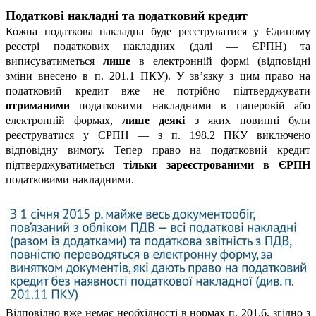
Податкові накладні та податковий кредит
Кожна податкова накладна буде реєструватися у Єдиному
реєстрі податкових накладних (далі — ЄРПН) та
виписуватиметься
лише
в електронній формі (відповідні
зміни внесено в п. 201.1 ПКУ). У зв’язку з цим право на
податковий кредит вже не потрібно підтверджувати
отриманими
податковими накладними в паперовій або
електронній формах,
лише деякі
з яких повинні були
реєструватися у ЄРПН — з п. 198.2 ПКУ виключено
відповідну вимогу. Тепер право на податковий кредит
підтверджуватиметься
тільки зареєстрованими в ЄРПН
податковими накладними.
Відповідно вже немає необхідності в нормах п. 201.6, згідно з