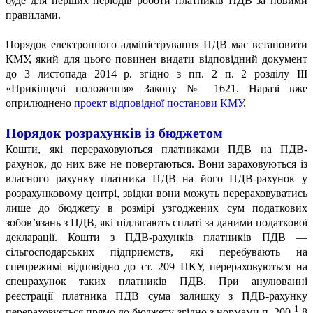
буде для перших періодів роботи платників ПДВ за новими
правилами.
Порядок електронного адміністрування ПДВ має встановити
КМУ, який для цього повинен видати відповідний документ
до 3 листопада 2014 р. згідно з пп. 2 п. 2 розділу III
«Прикінцеві положення» Закону № 1621. Наразі вже
оприлюднено
проект відповідної постанови КМУ
.
Порядок розрахунків
із бюджетом
Кошти, які перераховуються платниками ПДВ на ПДВ-
рахунок, до них вже не повертаються. Вони зараховуються із
власного рахунку платника ПДВ на його ПДВ-рахунок у
розрахунковому центрі, звідки вони можуть перераховуватись
лише до бюджету в розмірі узгоджених сум податкових
зобов’язань з ПДВ, які підлягають сплаті за даними податкової
декларації. Кошти з ПДВ-рахунків платників ПДВ —
сільгосподарських підприємств, які перебувають на
спецрежимі відповідно до ст. 209 ПКУ, перераховуються на
спецрахунок таких платників ПДВ. При анулюванні
реєстрації платника ПДВ сума залишку з ПДВ-рахунку
1
перераховується прямо до бюджету згідно з нормами п. 200-
.8