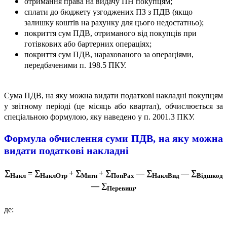
отримання права на видачу ПН покупцям;
сплати до бюджету узгоджених ПЗ з ПДВ (якщо
залишку коштів на рахунку для цього недостатньо);
покриття сум ПДВ, отриманого від покупців при
готівкових або бартерних операціях;
покриття сум ПДВ, нарахованого за операціями,
передбаченими п. 198.5 ПКУ.
Сума ПДВ, на яку можна видати податкові накладні покупцям
у звітному періоді (це місяць або квартал), обчислюється за
спеціальною формулою, яку наведено у п. 2001.3 ПКУ.
Формула обчислення суми ПДВ, на яку можна
видати податкові накладні
∑
= ∑
+ ∑
+ ∑
— ∑
— ∑
Накл
НаклОтр
Митн
ПопРах
НаклВид
Відшкод
— ∑
,
Перевищ
де: