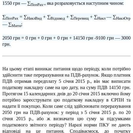
1550 грн — ∑
., яка розраховується наступним чином:
ПопРах
∑
= ∑
+ ∑
+ ∑
+ ∑
— ∑
ПопРах
НаклВид
Відшкод
Перевищ
Накл
НаклОтр
— ∑
;
Митн
2050 грн = 0 грн + 0 грн + 0 грн + 14150 грн -9100 грн — 3000
грн.
На цьому етапі виникає питання щодо періоду, коли потрібно
здійснити таке перерахування на ПДВ-рахунок. Якщо платник
ПДВ отримав передплату 5 січня 2015 р., він має виписати
податкову накладну саме на цю дату, на суму ПДВ 14150 грн.
Протягом 15 календарних днів до 20 січня 2015 включно йому
потрібно зареєструвати цю податкову накладну в ЄРПН та
надати її покупцю. Коли саме слід здійснювати перерахування
2050 грн на ПДВ-рахунок: у період з 5 січня 2015 р. по 20
січня 2015 р., або ж визначати цю суму за підсумками
податкового звітного періоду? Наразі норми ПКУ не дають
відповіді на це питання. Сподіваємося, до початку