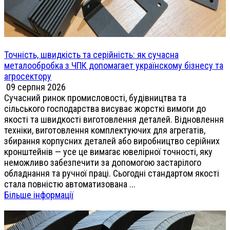
Точність, швидкість та серійність: як сучасна
металообробка з ЧПК допомагает українскому бізнесу та
агросектору
09 серпня 2026
Сучасний ринок промисловості, будівництва та
сільського господарства висуває жорсткі вимоги до
якості та швидкості виготовлення деталей. Відновлення
техніки, виготовлення комплектуючих для агрегатів,
збирання корпусних деталей або виробництво серійних
кронштейнів — усе це вимагає ювелірної точності, яку
неможливо забезпечити за допомогою застарілого
обладнання та ручної праці. Сьогодні стандартом якості
стала повністю автоматизована ...
Більше інформації