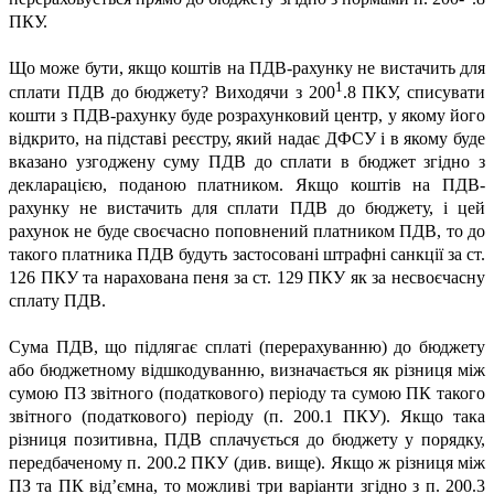
ПКУ.
Що може бути, якщо коштів на ПДВ-рахунку не вистачить для
1
сплати ПДВ до бюджету? Виходячи з 200
.8 ПКУ, списувати
кошти з ПДВ-рахунку буде розрахунковий центр, у якому його
відкрито, на підставі реєстру, який надає ДФСУ і в якому буде
вказано узгоджену суму ПДВ до сплати в бюджет згідно з
декларацією, поданою платником. Якщо коштів на ПДВ-
рахунку не вистачить для сплати ПДВ до бюджету, і цей
рахунок не буде своєчасно поповнений платником ПДВ, то до
такого платника ПДВ будуть застосовані штрафні санкції за ст.
126 ПКУ та нарахована пеня за ст. 129 ПКУ як за несвоєчасну
сплату ПДВ.
Сума ПДВ, що підлягає сплаті (перерахуванню) до бюджету
або бюджетному відшкодуванню, визначається як різниця між
сумою ПЗ звітного (податкового) періоду та сумою ПК такого
звітного (податкового) періоду (п. 200.1 ПКУ). Якщо така
різниця позитивна, ПДВ сплачується до бюджету у порядку,
передбаченому п. 200.2 ПКУ (див. вище). Якщо ж різниця між
ПЗ та ПК від’ємна, то можливі три варіанти згідно з п. 200.3