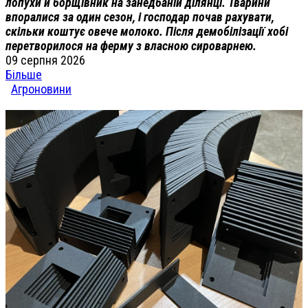
лопухи й борщівник на занедбаній ділянці. Тварини
впоралися за один сезон, і господар почав рахувати,
скільки коштує овече молоко. Після демобілізації хобі
перетворилося на ферму з власною сироварнею.
09 серпня 2026
Більше
Агроновини