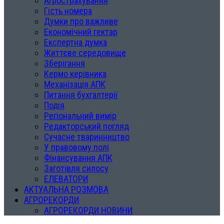
Агрострахування
Гість номера
Думки про важливе
Економічний гектар
Експертна думка
Життєве середовище
Зберігання
Кермо керівника
Механізація АПК
Питання бухгалтерії
Подія
Регіональний вимір
Редакторський погляд
Сучасне тваринництво
У правовому полі
Фінансування АПК
Заготівля силосу
ЕЛЕВАТОРИ
АКТУАЛЬНА РОЗМОВА
АГРОРЕКОРДИ
АГРОРЕКОРДИ НОВИНИ