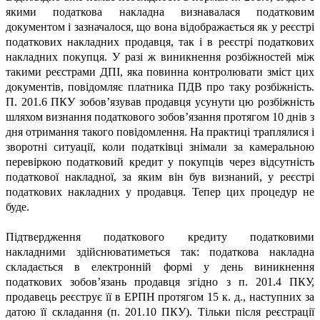
якими податкова накладна визнавалася податковим
документом і зазначалося, що вона відображається як у реєстрі
податкових накладних продавця, так і в реєстрі податкових
накладних покупця. У разі ж виникнення розбіжностей між
такими реєстрами ДПІ, яка повинна контролювати зміст цих
документів, повідомляє платника ПДВ про таку розбіжність.
П. 201.6 ПКУ зобов’язував продавця усунути цю розбіжність
шляхом визнання податкового зобов’язання протягом 10 днів з
дня отримання такого повідомлення. На практиці траплялися і
зворотні ситуації, коли податківці знімали за камеральною
перевіркою податковий кредит у покупців через відсутність
податкової накладної, за яким він був визнаний, у реєстрі
податкових накладних у продавця. Тепер цих процедур не
буде.
Підтвердження податкового кредиту податковими
накладними здійснюватиметься так: податкова накладна
складається в електронній формі у день виникнення
податкових зобов’язань продавця згідно з п. 201.4 ПКУ,
продавець реєструє її в ЕРПН протягом 15 к. д., наступних за
датою її складання (п. 201.10 ПКУ). Тільки після реєстрації