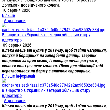
допомоги досвідченого колеги.
10 серпня 2026
Більше
Агроновини
Вівчарство в Україні: як ветеран збільшив отару
вдесятеро
09 серпня 2026
Кілька овець він купив у 2019-му, щоб ті з'їли чагарники,
лопухи й борщівник на занедбаній ділянці. Тварини
впоралися за один сезон, і господар почав рахувати,
скільки коштує овече молоко. Після демобілізації хобі
перетворилося на ферму з власною сироварнею.
Більше інформації
Вівчарство в Україні: як ветеран збільшив отару
вдесятеро
Агроновини
Кілька овець він купив у 2019-му, щоб ті з'їли чагарники,