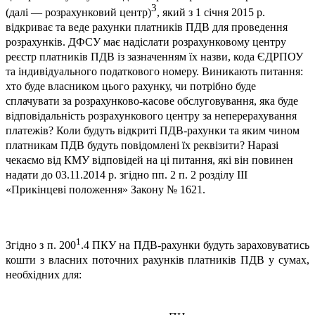
3
(далі — розрахунковий центр)
, який з 1 січня 2015 р.
відкриває та веде рахунки платників ПДВ для проведення
розрахунків. ДФСУ має надіслати розрахунковому центру
реєстр платників ПДВ із зазначенням їх назви, кода ЄДРПОУ
та індивідуального податкового номеру. Виникають питання:
хто буде власником цього рахунку, чи потрібно буде
сплачувати за розрахунково-касове обслуговування, яка буде
відповідальність розрахункового центру за неперерахування
платежів? Коли будуть відкриті ПДВ-рахунки та яким чином
платникам ПДВ будуть повідомлені їх реквізити? Наразі
чекаємо від КМУ відповідей на ці питання, які він повинен
надати до 03.11.2014 р. згідно пп. 2 п. 2 розділу III
«Прикінцеві положення» Закону № 1621.
1
Згідно з п. 200
.4 ПКУ на ПДВ-рахунки будуть зараховуватись
кошти з власних поточних рахунків платників ПДВ у сумах,
необхідних для: