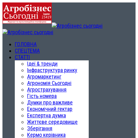
ГОЛОВНА
СПЕЦТЕМА
СТАТТІ
Ідеї & тренди
Інфраструктура ринку
Агромаркетинг
Агрономія Сьогодні
Агрострахування
Гість номера
Думки про важливе
Економічний гектар
Експертна думка
Життєве середовище
Зберігання
Кермо керівника