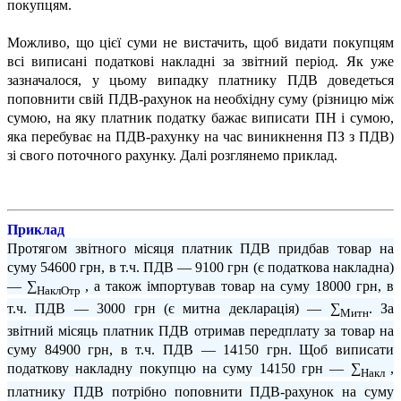
покупцям.
Можливо, що цієї суми не вистачить, щоб видати покупцям
всі виписані податкові накладні за звітний період. Як уже
зазначалося, у цьому випадку платнику ПДВ доведеться
поповнити свій ПДВ-рахунок на необхідну суму (різницю між
сумою, на яку платник податку бажає виписати ПН і сумою,
яка перебуває на ПДВ-рахунку на час виникнення ПЗ з ПДВ)
зі свого поточного рахунку. Далі розглянемо приклад.
Приклад
Протягом звітного місяця платник ПДВ придбав товар на
суму 54600 грн, в т.ч. ПДВ — 9100 грн (є податкова накладна)
— ∑
, а також імпортував товар на суму 18000 грн, в
НаклОтр
т.ч. ПДВ — 3000 грн (є митна декларація) — ∑
. За
Митн
звітний місяць платник ПДВ отримав передплату за товар на
суму 84900 грн, в т.ч. ПДВ — 14150 грн. Щоб виписати
податкову накладну покупцю на суму 14150 грн — ∑
,
Накл
платнику ПДВ потрібно поповнити ПДВ-рахунок на суму