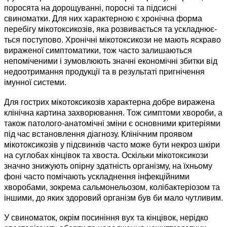
поросята на дорощуванні, поросні та підсисні
свиноматки. Для них характерною є хронічна форма
перебігу мікотоксикозів, яка розвивається та ускладнює­
ться поступово. Хронічні мікотоксикози не мають яскраво
вираженої симптоматики, тож часто залишаються
непоміченими і зумовлюють значні економічні збитки від
недоотримання продукції та в результаті пригнічення
імунної системи.
Для гострих мікотоксикозів характерна добре виражена
клінічна картина захворювання. Тож симптоми хвороби, а
також патолого-анатомічні зміни є основними критеріями
під час встановлення діагнозу. Клінічним проявом
мікотоксикозів у підсвинків часто може бути некроз шкіри
на суглобах кінцівок та хвоста. Оскільки мікотоксикози
значно знижують опірну здатність організму, на їхньому
фоні часто помічають ускладнення інфекційними
хворобами, зокрема сальмонельозом, колібактеріозом та
іншими, до яких здоровий організм був би мало чутливим.
У свиноматок, окрім посиніння вух та кінцівок, нерідко