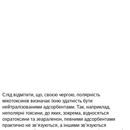
Слід відмітити, що, своєю чергою, полярність
мікотоксинів визначає їхню здатність бути
нейтралізованими адсорбентами. Так, наприклад,
неполярні токсини, до яких, зокрема, відносяться
охратоксини та зеараленон, певними адсорбентами
практично не зв’язуються, а іншими зв’язуються