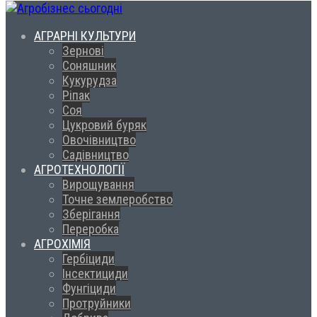
АГРАРНІ КУЛЬТУРИ
Зернові
Соняшник
Кукурудза
Ріпак
Соя
Цукровий буряк
Овочівництво
Садівництво
АГРОТЕХНОЛОГІЇ
Вирощування
Точне землеробство
Зберігання
Переробка
АГРОХІМІЯ
Гербіциди
Інсектициди
Фунгіциди
Протруйники