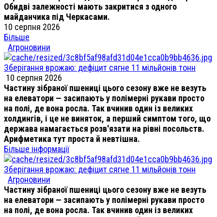
Обидві залежності мають закритися з одного
майданчика під Черкасами.
10 серпня 2026
Більше
Агроновини
Зберігання врожаю: дефіцит сягне 11 мільйонів тонн
10 серпня 2026
Частину зібраної пшениці цього сезону вже не везуть
на елеватори — засипають у полімерні рукави просто
на полі, де вона росла. Так вчинив один із великих
холдингів, і це не виняток, а перший симптом того, що
держава намагається розв'язати на рівні посольств.
Арифметика тут проста й невтішна.
Більше інформації
Зберігання врожаю: дефіцит сягне 11 мільйонів тонн
Агроновини
Частину зібраної пшениці цього сезону вже не везуть
на елеватори — засипають у полімерні рукави просто
на полі, де вона росла. Так вчинив один із великих