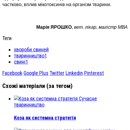
частково, вплив мікотоксинів на організм тварини.
Марія ЯРОШКО
,
вет. лікар, магістр МВА
Теги
хвороби свиней
тваринництво1
свині1
Facebook
Google Plus
Twitter
Linkedin
Pinterest
Схожі матеріали (за тегом)
Сучасне
тваринництво
Коза як системна стратегія