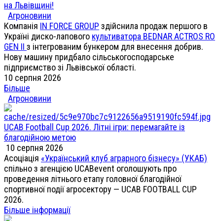
на Львівщині!
Агроновини
Компанія
IN FORCE GROUP
здійснила продаж першого в
Україні диско-лапового
культиватора BEDNAR ACTROS RO
GEN II
з інтегрованим бункером для внесення добрив.
Нову машину придбало сільськогосподарське
підприємство зі Львівської області.
10 серпня 2026
Більше
Агроновини
UCAB Football Cup 2026. Літні ігри: перемагайте із
благодійною метою
10 серпня 2026
Асоціація
«Український клуб аграрного бізнесу» (УКАБ)
спільно з агенцією UCABevent оголошують про
проведення літнього етапу головної благодійної
спортивної події агросектору — UCAB FOOTBALL CUP
2026.
Більше інформації