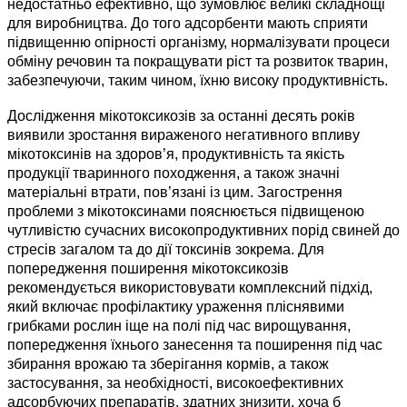
недостатньо ефективно, що зумовлює великі складнощі
для виробництва. До того адсорбенти мають сприяти
підвищенню опірності організму, нормалізувати процеси
обміну речовин та покращувати ріст та розвиток тварин,
забезпечуючи, таким чином, їхню високу продуктивність.
Дослідження мікотоксикозів за останні десять років
виявили зростання вираженого негативного впливу
мікотоксинів на здоров’я, продуктивність та якість
продукції тваринного походження, а також значні
матеріальні втрати, пов’язані із цим. Загострення
проблеми з мікотоксинами пояснюється підвищеною
чутливістю сучасних високопродуктивних порід свиней до
стресів загалом та до дії токсинів зокрема. Для
попередження поширення мікотоксикозів
рекомендується використовувати комплексний підхід,
який включає профілактику ураження пліснявими
грибками рослин іще на полі під час вирощування,
попередження їхнього занесення та поширення під час
збирання врожаю та зберігання кормів, а також
застосування, за необхідності, високоефективних
адсорбуючих препаратів, здатних знизити, хоча б