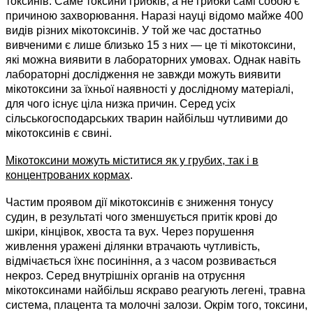
токсинів. Саме токсини грибків, а не грибки самі собою є
причиною захворювання. Наразі науці відомо майже 400
видів різних мікотоксинів. У той же час достатньо
вивченими є лише близько 15 з них — це ті мікотоксини,
які можна виявити в лабораторних умовах. Однак навіть
лабораторні дослідження не завжди можуть виявити
мікотоксини за їхньої наявності у дослідному матеріалі,
для чого існує ціла низка причин. Серед усіх
сільськогосподарських тварин найбільш чутливими до
мікотоксинів є свині.
Мікотоксини можуть міститися як у грубих, так і в
концентрованих кормах
.
Частим проявом дії мікотоксинів є зниження тонусу
судин, в результаті чого зменшується притік крові до
шкіри, кінцівок, хвоста та вух. Через порушення
живлення уражені ділянки втрачають чутливість,
відмічається їхнє посиніння, а з часом розвивається
некроз. Серед внутрішніх органів на отруєння
мікотоксинами найбільш яскраво реагують легені, травна
система, плацента та молочні залози. Окрім того, токсини,