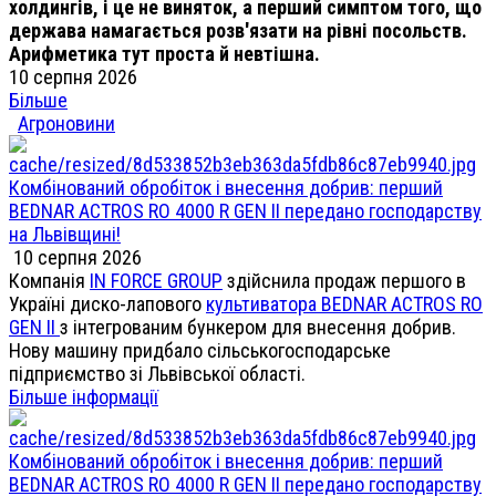
холдингів, і це не виняток, а перший симптом того, що
держава намагається розв'язати на рівні посольств.
Арифметика тут проста й невтішна.
10 серпня 2026
Більше
Агроновини
Комбінований обробіток і внесення добрив: перший
BEDNAR ACTROS RO 4000 R GEN II передано господарству
на Львівщині!
10 серпня 2026
Компанія
IN FORCE GROUP
здійснила продаж першого в
Україні диско-лапового
культиватора BEDNAR ACTROS RO
GEN II
з інтегрованим бункером для внесення добрив.
Нову машину придбало сільськогосподарське
підприємство зі Львівської області.
Більше інформації
Комбінований обробіток і внесення добрив: перший
BEDNAR ACTROS RO 4000 R GEN II передано господарству