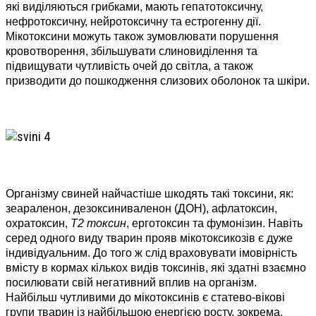
які виділяються грибками, мають гепатотоксичну,
нефротоксичну, нейротоксичну та естрогенну дії.
Мікотоксини можуть також зумовлювати порушення
кровотворення, збільшувати слиновиділення та
підвищувати чутливість очей до світла, а також
призводити до пошкодження слизових оболонок та шкіри.
Організму свиней найчастіше шкодять такі токсини, як:
зеараленон, дезоксиниваленон (ДОН), афлатоксин,
охратоксин,
Т2 токсин
, ерготоксин та фумонізин. Навіть
серед одного виду тварин прояв мікотоксикозів є дуже
індивідуальним. До того ж слід враховувати імовірність
вмісту в кормах кількох видів токсинів, які здатні взаємно
посилювати свій негативний вплив на організм.
Найбільш чутливими до мікотоксинів є статево-вікові
групи тварин із найбільшою енергією росту, зокрема,