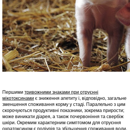
Першими
тривожними знаками при отруєнні
мікотоксинами
є зниження апетиту і, відповідно, загальне
зменшення споживання корму у стаді. Паралельно з цим
скорочуються продуктивні показники, зокрема прирости;
може виникати діарея, а також почервоніння та свербіж
шкіри. Окремим характерним симптомом для отруєння
охратоксином є поліурія та збільшення споживання води.