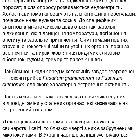
спостерігають аборти та народження нежиттєздатних
поросят; після опоросу розвиваються ендометрити.
Холості свиноматки реагують на мікотоксини перегулами,
почервонінням вульви та сосків. До специфічних
симптомів мікотоксикозів додаю­ться такі загальні
відхилення, як: підвищення температури, погіршення
апетиту та загальне пригнічення. Симптомами певних
отруєнь є некротичні зміни внутрішніх органів, перш за
все печінки та нирок, жовтяниця видимих слизових
оболонок, судоми, тремор та парез кінцівок.
Найбільшої шкоди серед мікотоксинів завдає зеараленон
— токсин грибків
Fusarium graminearum
та
Fusarium
culmorum
, для якого характерна естрогенна активність.
Навіть кілька міліграм токсину здатні викликати у них
відповідні зміни у статевих органах, які визначають як
естрогенний синдром.
Якщо оцінювати всі корми, які використовують у
свинарстві і світі, то близько чверті з них є забрудненими
мікотоксинами. В Україні частіше за інші зустрічаються