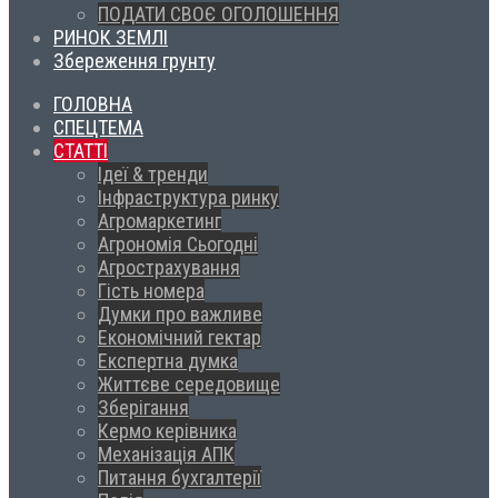
ПОДАТИ СВОЄ ОГОЛОШЕННЯ
РИНОК ЗЕМЛІ
Збереження грунту
ГОЛОВНА
СПЕЦТЕМА
СТАТТІ
Ідеї & тренди
Інфраструктура ринку
Агромаркетинг
Агрономія Сьогодні
Агрострахування
Гість номера
Думки про важливе
Економічний гектар
Експертна думка
Життєве середовище
Зберігання
Кермо керівника
Механізація АПК
Питання бухгалтерії