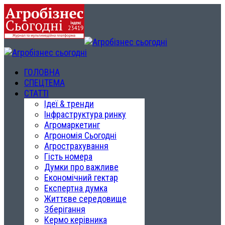
ГОЛОВНА
СПЕЦТЕМА
СТАТТІ
Ідеї & тренди
Інфраструктура ринку
Агромаркетинг
Агрономія Сьогодні
Агрострахування
Гість номера
Думки про важливе
Економічний гектар
Експертна думка
Життєве середовище
Зберігання
Кермо керівника