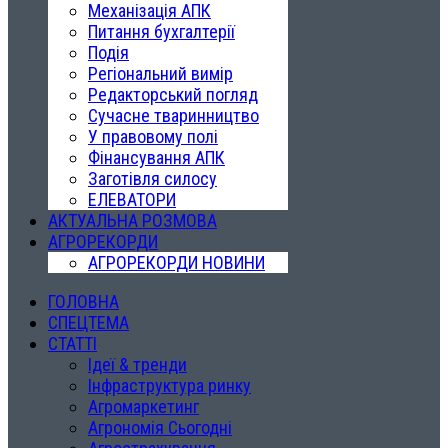
Механізація АПК
Питання бухгалтерії
Подія
Регіональний вимір
Редакторський погляд
Сучасне тваринництво
У правовому полі
Фінансування АПК
Заготівля силосу
ЕЛЕВАТОРИ
АКТУАЛЬНА РОЗМОВА
АГРОРЕКОРДИ
АГРОРЕКОРДИ НОВИНИ
ГОЛОВНА
СПЕЦТЕМА
СТАТТІ
Ідеї & тренди
Інфраструктура ринку
Агромаркетинг
Агрономія Сьогодні