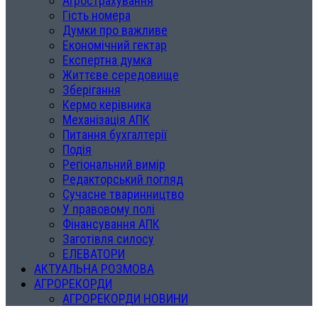
Агрострахування
Гість номера
Думки про важливе
Економічний гектар
Експертна думка
Життєве середовище
Зберігання
Кермо керівника
Механізація АПК
Питання бухгалтерії
Подія
Регіональний вимір
Редакторський погляд
Сучасне тваринництво
У правовому полі
Фінансування АПК
Заготівля силосу
ЕЛЕВАТОРИ
АКТУАЛЬНА РОЗМОВА
АГРОРЕКОРДИ
АГРОРЕКОРДИ НОВИНИ