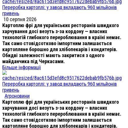
Переробка картоплі: у завод вкладають 960 мільйонів
гривень
10 серпня 2026
Картоплю фрі для українських ресторанів швидкого
харчування досі везуть з-за кордону — власних
технологій глибокого перероблювання в країні немає.
Так само стовідсотково імпортним залишається
картопляне борошно для хлібопекарів і кондитерів.
Обидві залежності мають закритися з одного
майданчика під Черкасами.
Більше інформації
Переробка картоплі: у завод вкладають 960 мільйонів
гривень
Агроновини
Картоплю фрі для українських ресторанів швидкого
харчування досі везуть з-за кордону — власних
технологій глибокого перероблювання в країні немає.
Так само стовідсотково імпортним залишається
картопляне борошно для хлібопекарів і кондитерів.