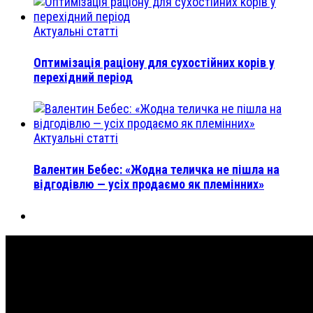
Актуальні статті
Оптимізація раціону для сухостійних корів у
перехідний період
Актуальні статті
Валентин Бебес: «Жодна теличка не пішла на
відгодівлю — усіх продаємо як племінних»