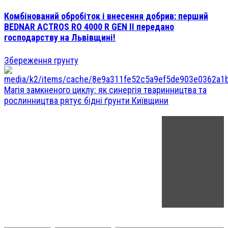
Комбінований обробіток і внесення добрив: перший
BEDNAR ACTROS RO 4000 R GEN II передано
господарству на Львівщині!
Збереження грунту
Магія замкненого циклу: як синергія тваринництва та
рослинництва рятує бідні ґрунти Київщини