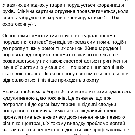
У важких випадках у тварин порушується координація
рухів. Клінічна картина отруєння проявлятиметься, коли
рівень забруднення кормів перевищуватиме 5–10 мг
охратоксину/кг.
Основними симптомами отруєння зеараленоном
є
порушення статевої функції, зокрема симптоми, подібні
до прояву тічки у ремонтних свинок. Живонароджені
поросята від хворих свиноматок значно повільніше
розвиваються, у них також спостерігається пригнічення
імунної системи, а у свинок — почервоніння зовнішніх
статевих органів. Після опоросу свиноматки повільніше
відновлюються і пізніше приходять в охоту.
Велика проблема у боротьбі з мікотоксикозами зумовлена
кумулятивною дією токсинів. Це означає, що при
потраплянні до організму тварин шкідливі сполуки
поступово накопичуватимуться, а шкідливий вплив
проявлятиметься вже з часу досягнення ними певного
рівня концентрації. У такому випадку проблема довгий
час лишається непомітною, допоки вже профілактика не