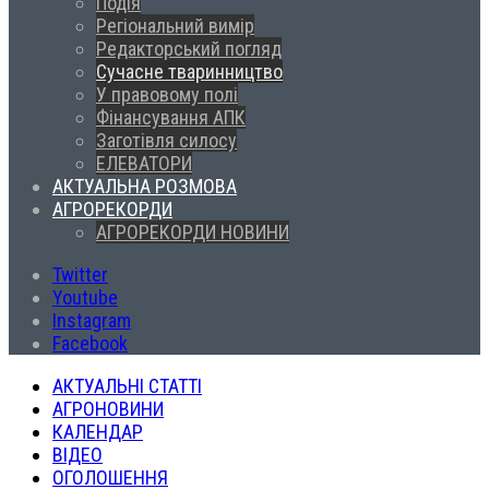
Подія
Регіональний вимір
Редакторський погляд
Сучасне тваринництво
У правовому полі
Фінансування АПК
Заготівля силосу
ЕЛЕВАТОРИ
АКТУАЛЬНА РОЗМОВА
АГРОРЕКОРДИ
АГРОРЕКОРДИ НОВИНИ
Twitter
Youtube
Instagram
Facebook
АКТУАЛЬНІ СТАТТІ
АГРОНОВИНИ
КАЛЕНДАР
ВІДЕО
ОГОЛОШЕННЯ