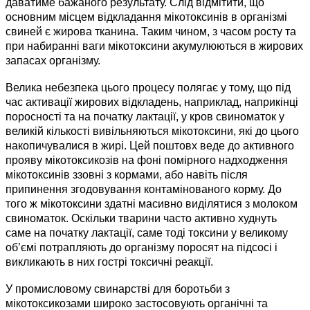
даватиме бажаного результату. Слід відмітити, що
основним місцем відкладання мікотоксинів в організмі
свиней є жирова тканина. Таким чином, з часом росту та
при набиранні ваги мікотоксини акумулюються в жирових
запасах організму.
Велика небезпека цього процесу полягає у тому, що під
час активації жирових відкладень, наприклад, наприкінці
поросності та на початку лактації, у кров свиноматок у
великій кількості вивільняються мікотоксини, які до цього
накопичувалися в жирі. Цей поштовх веде до активного
прояву мікотоксикозів на фоні помірного надходження
мікотоксинів ззовні з кормами, або навіть після
припинення згодовування контамінованого корму. До
того ж мікотоксини здатні масивно виділятися з молоком
свиноматок. Оскільки тварини часто активно худнуть
саме на початку лактації, саме тоді токсини у великому
об’ємі потрапляють до організму поросят на підсосі і
викликають в них гострі токсичні реакції.
У промисловому свинарстві для боротьби з
мікотоксикозами широко застосовують органічні та