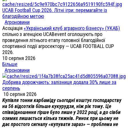
UCAB Football Cup 2026. Літні ігри: перемагайте із
благодійною метою
Агроновини
Асоціація
«Український клуб аграрного бізнесу» (УКАБ)
спільно з агенцією UCABevent оголошують про
проведення літнього етапу головної благодійної
спортивної події агросектору — UCAB FOOTBALL CUP
2026.
10 серпня 2026
Більше
Агроновини
Добрива дорожчають: залізниця додала 30% лише за
серпень
10 серпня 2026
Купівля тонни карбаміду сьогодні коштує господарству
на 56 відсотків більше кукурудзи, ніж рік тому. Це
співвідношення гірше було лише у 2022 році, а до сівби
озимих лишається кілька тижнів. Ринок при цьому не
дає простого сигналу «купувати зараз» — проблема не