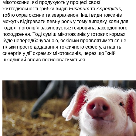
мікотоксини, які продукують у процесі своєї
життєдіяльності грибки видів
Fusarium
та
Aspergillus
,
тобто охратоксини та зеараленон. Інші види токсинів
можуть відігравати певну роль у тому випадку, коли для
годівлі поголів’я закуповується сировина закордонного
походження. Тоді суміш мікотоксинів у готових кормах
буде непередбачуваною, оскільки проявлятиметься не
тільки просте додавання токсичного ефекту, а навіть
синергія у дії окремих мікотоксинів, через що їхній
шкідливий вплив посилюватиметься.