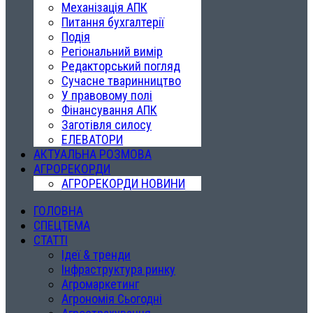
Механізація АПК
Питання бухгалтерії
Подія
Регіональний вимір
Редакторський погляд
Сучасне тваринництво
У правовому полі
Фінансування АПК
Заготівля силосу
ЕЛЕВАТОРИ
АКТУАЛЬНА РОЗМОВА
АГРОРЕКОРДИ
АГРОРЕКОРДИ НОВИНИ
ГОЛОВНА
СПЕЦТЕМА
СТАТТІ
Ідеї & тренди
Інфраструктура ринку
Агромаркетинг
Агрономія Сьогодні