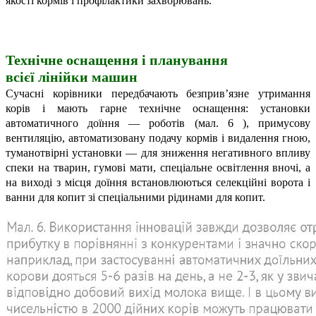
якості кормів і профілактики захворювань.
Технічне оснащення і планування
всієї лінійки машин
Сучасні корівники передбачають безприв’язне утримання
корів і мають гарне технічне оснащення: установки
автоматичного доїння — роботів (мал. 6 ),
примусову
вентиляцію, автоматизовану подачу кормів і видалення гною,
туманотвірні установки — для зниження негативного впливу
спеки на тварин, гумові мати, спеціальне освітлення вночі, а
на виході з місця доїння встановлюються селекційні ворота і
ванни для копит зі спеціальними рідинами для копит.