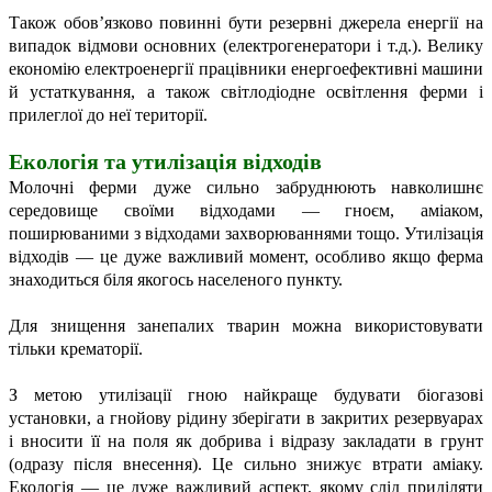
Також обов’язково повинні бути резервні джерела енергії на
випадок відмови основних (електрогенератори і т.д.). Велику
економію електроенергії працівники енергоефективні машини
й устаткування, а також світлодіодне освітлення ферми і
прилеглої до неї території.
Екологія та утилізація відходів
Молочні ферми дуже сильно забруднюють навколишнє
середовище своїми відходами — гноєм, аміаком,
поширюваними з відходами захворюваннями тощо. Утилізація
відходів — це дуже важливий момент, особливо якщо ферма
знаходиться біля якогось населеного пункту.
Для знищення занепалих тварин можна використовувати
тільки крематорії.
З метою утилізації гною найкраще будувати біогазові
установки, а гнойову рідину зберігати в закритих резервуарах
і вносити її на поля як добрива і відразу закладати в грунт
(одразу після внесення). Це сильно знижує втрати аміаку.
Екологія — це дуже важливий аспект, якому слід приділяти