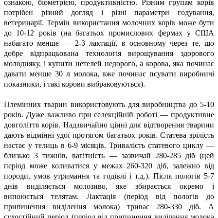
ознакою, біометрією, продуктивністю. Різним групам корів
потрібен різний догляд і різні параметри годування,
ветеринарії. Термін використання молочних корів може бути
до 10-12 років (на багатьох промислових фермах у США
набагато менше — 2-3 лактації, в основному через те, що
добре відпрацьована технологія вирощування здорового
молодняку, і купити нетелей недорого, а корова, яка починає
давати менше 30 л молока, вже починає псувати виробничі
показники, і такі корови вибраковуються).
Племінних тварин використовують для виробництва до 5-10
років. Дуже важливо при селекційній роботі — продуктивне
довголіття корів. Надзвичайно цінні для відтворення тварини
дають відмінні удої протягом багатьох років. Статева зрілість
настає у телиць в 6-9 місяців. Тривалість статевого циклу —
близько 3 тижнів, вагітність — зазвичай 280-285 діб (цей
період може коливатися у межах 260-320 діб, залежно від
породи, умов утримання та годівлі і т.д.). Після пологів 5-7
днів виділяється молозиво, яке збирається окремо і
випоюється телятам. Лактація (період від пологів до
припинення виділення молока) триває 280-330 діб. А
сухостійний період (період від припинення виділення молока