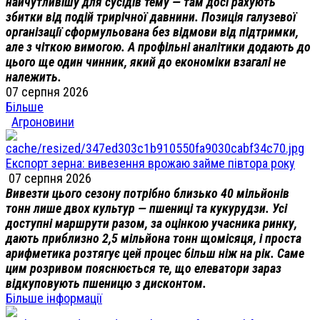
найчутливішу для сусідів тему — там досі рахують
збитки від подій трирічної давнини. Позиція галузевої
організації сформульована без відмови від підтримки,
але з чіткою вимогою. А профільні аналітики додають до
цього ще один чинник, який до економіки взагалі не
належить.
07 серпня 2026
Більше
Агроновини
Експорт зерна: вивезення врожаю займе півтора року
07 серпня 2026
Вивезти цього сезону потрібно близько 40 мільйонів
тонн лише двох культур — пшениці та кукурудзи. Усі
доступні маршрути разом, за оцінкою учасника ринку,
дають приблизно 2,5 мільйона тонн щомісяця, і проста
арифметика розтягує цей процес більш ніж на рік. Саме
цим розривом пояснюється те, що елеватори зараз
відкуповують пшеницю з дисконтом.
Більше інформації