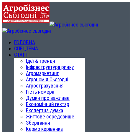
ГОЛОВНА
СПЕЦТЕМА
СТАТТІ
Ідеї & тренди
Інфраструктура ринку
Агромаркетинг
Агрономія Сьогодні
Агрострахування
Гість номера
Думки про важливе
Економічний гектар
Експертна думка
Життєве середовище
Зберігання
Кермо керівника