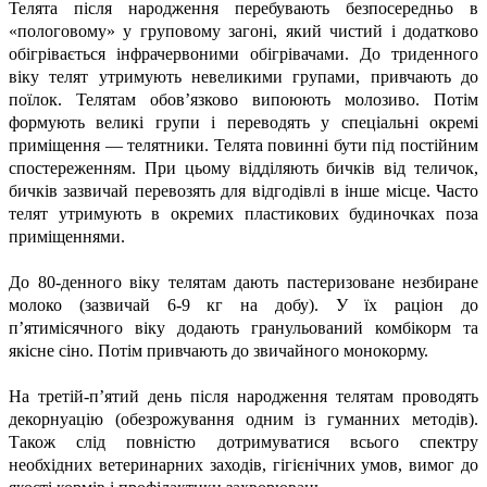
Телята після народження перебувають безпосередньо в
«пологовому» у груповому загоні, який чистий і додатково
обігрівається інфрачервоними обігрівачами. До триденного
віку телят утримують невеликими групами, привчають до
поїлок. Телятам обов’язково випоюють молозиво. Потім
формують великі групи і переводять у спеціальні окремі
приміщення — телятники. Телята повинні бути під постійним
спостереженням. При цьому відділяють бичків від теличок,
бичків зазвичай перевозять для відгодівлі в інше місце. Часто
телят утримують в окремих пластикових будиночках поза
приміщеннями.
До 80-денного віку телятам дають пастеризоване незбиране
молоко (зазвичай 6-9 кг на добу). У їх раціон до
п’ятимісячного віку додають гранульований комбікорм та
якісне сіно. Потім привчають до звичайного монокорму.
На третій-п’ятий день після народження телятам проводять
декорнуацію (обезрожування одним із гуманних методів).
Також слід повністю дотримуватися всього спектру
необхідних ветеринарних заходів, гігієнічних умов, вимог до