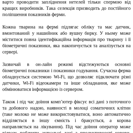
варто проводити запліднення нетелей тільки спермою від
кращих виробників. Така селекція призводить до постійного
поліпшення показників ферми.
Кожна тварина на фермі підлягає обліку та має датчик,
вмонтований у нашийник або вушну бирку. У ньому може
міститися повна ідентифікаційна інформація про тварину і її
біометричні показники, яка накопичується та аналізується на
сервері.
Зазвичай в он-лайн режимі відстежуються основні
біометричні показники і показники годування. Сучасна ферма
обладнується системою Wi-Fi, що дозволяє підключати різні
датчики, Wi-Fi відеокамери та інше обладнання, яке може
обмінюватися інформацією із сервером.
Також і під час доїння комп’ютер фіксує всі дані з поточного
та добового надою, наявності в молоці соматичних клітин
(таке молоко не може використовуватися, воно автоматично
відділяється в іншу ємність і бракується, а корова
направляється на лікування). Під час доїння оператор може
відразу побачити актуальні дані з продуктивності корови,