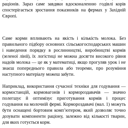
раціонів. Зараз саме завдяки вдосконаленню годівлі корів
спостерігається зростання показників на фермах у Західній
Європі.
Саме корми впливають на якість і кількість молока. Без
правильного підбору основних сільськогосподарських машин
і наведення порядку в рослинництві, виробництві кормів
(зеленої лінії), їх логістиці не можна досягти високого рівня
надоїв молока — це як у математиці, якщо прогуляв урок і не
знаєш попереднього правила або теореми, про розуміння
наступного матеріалу можеш забути.
Наприклад, використання сучасної техніки для годування —
кормостанцій, кормовагонів і кормороздавачів — значно
полегшує й оптимізує приготування кормів і процес
годування на молочній фермі. Кормороздавачі (мал. 1) можуть
бути оснащені бортовим комп’ютером, який дозволяє точно
дозувати компоненти раціону, залежно від кількості тварин,
для яких готується корм.