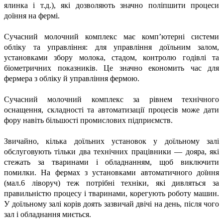
ялинка і т.д.), які дозволяють значно поліпшити процеси
доїння на фермі.
Сучасний молочний комплекс має комп’ютерні системи
обліку та управління: для управління доїльним залом,
установками збору молока, стадом, контролю годівлі та
біометричних показників. Це значно економить час для
фермера з обліку й управління фермою.
Сучасний молочний комплекс за рівнем технічного
оснащення, складності та автоматизації процесів може дати
фору навіть більшості промислових підприємств.
Звичайно, кілька доїльних установок у доїльному залі
обслуговують тільки два технічних працівники — дояра, які
стежать за тваринами і обладнанням, щоб виключити
помилки. На фермах з установками автоматичного доїння
(мал.6 ліворуч) теж потрібні техніки, які дивляться за
правильністю процесу і тваринами, корегують роботу машин.
У доїльному залі корів доять зазвичай двічі на день, після чого
зал і обладнання миється.