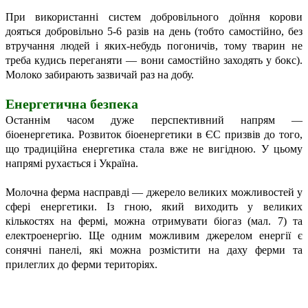
При використанні систем добровільного доїння корови
дояться добровільно 5-6 разів на день (тобто самостійно, без
втручання людей і яких-небудь погоничів, тому тварин не
треба кудись переганяти — вони самостійно заходять у бокс).
Молоко забирають зазвичай раз на добу.
Енергетична безпека
Останнім часом дуже перспективний напрям —
біоенергетика. Розвиток біоенергетики в ЄС призвів до того,
що традиційна енергетика стала вже не вигідною. У цьому
напрямі рухається і Україна.
Молочна ферма насправді — джерело великих можливостей у
сфері енергетики. Із гною, який виходить у великих
кількостях на фермі, можна отримувати біогаз (мал. 7) та
електроенергію. Ще одним можливим джерелом енергії є
сонячні панелі, які можна розмістити на даху ферми та
прилеглих до ферми територіях.