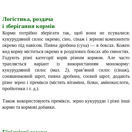
Логістика, роздача
і зберігання кормів
Корми потрібно зберігати так, щоб вони не псувалися:
кукурудзяний силос окремо, сіно, сінаж і зернові компоненти
окремо під навісом. Пивна дробина (суха) — в боксах. Кожен
вид корму міститься окремо в розділових боксах або ємностях.
Годують різні категорії корів різним кормом. Але часто
трапляється варіант із використанням монокорму:
кукурудзяний силос (мал. 2), трав’яний силос (сінаж),
соняшниковий шрот, пивна дробина, соєвий шрот, додають
різне зерно і премікси (містять вітаміни, білки, амінокислоти,
пробіотики і т. д.).
Також використовують премікси, зерно кукурудзи і різні інші
корми та кормові добавки.
Гігієнічні умови