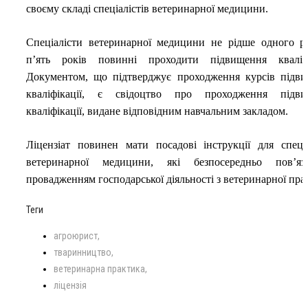
своєму складі спеціалістів ветеринарної
медицини.
Спеціалісти ветеринарної медицини не рідше одного р
п’ять років повинні проходити підвищення кваліфі
Документом, що підтверджує проходження курсів підв
кваліфікації, є свідоцтво про проходження підви
кваліфікації, видане відповідним навчальним
закладом.
Ліцензіат повинен мати посадові інструкції для спеціа
ветеринарної медицини, які безпосередньо пов’яз
провадженням господарської діяльності з ветеринарної
пра
Теги
агроюрист
тваринництво
ветеринарна практика
ліцензія