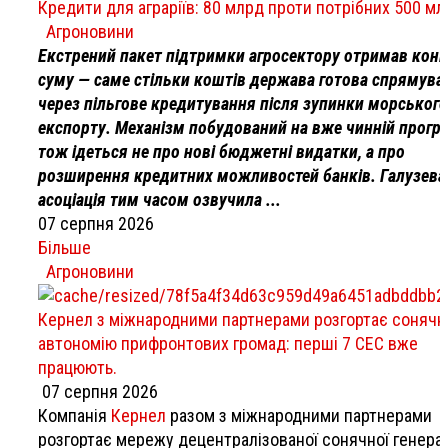
Кредити для аграріїв: 80 млрд проти потрібних 500 м
Агроновини
Екстрений пакет підтримки агросектору отримав кон
суму — саме стільки коштів держава готова спрямува
через пільгове кредитування після зупинки морського
експорту. Механізм побудований на вже чинній програ
тож ідеться не про нові бюджетні видатки, а про
розширення кредитних можливостей банків. Галузева
асоціація тим часом озвучила ...
07 серпня 2026
Більше
Агроновини
Кернел з міжнародними партнерами розгортає сонячн
автономію прифронтових громад: перші 7 СЕС вже
працюють.
07 серпня 2026
Компанія
Кернел
разом з міжнародними партнерами
розгортає мережу децентралізованої сонячної генерац