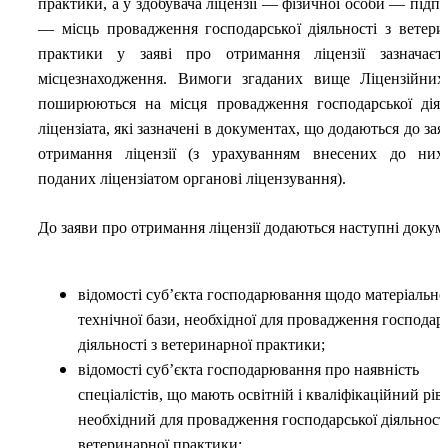
практики, а у здобувача ліцензії — фізичної особи — підп
— місць провадження господарської діяльності з ветери
практики у заяві про отримання ліцензії зазначаєт
місцезнаходження. Вимоги згаданих вище Ліцензійни
поширюються на місця провадження господарської діял
ліцензіата, які зазначені в документах, що додаються до за
отримання ліцензії (з урахуванням внесених до них
поданих ліцензіатом органові ліцензування).
До заяви про отримання ліцензії додаються наступні докум
відомості суб’єкта господарювання щодо матеріально
технічної бази, необхідної для провадження господар
діяльності з ветеринарної практики;
відомості суб’єкта господарювання про наявність
спеціалістів, що мають освітній і кваліфікаційний рів
необхідний для провадження господарської діяльності
ветеринарної практики;