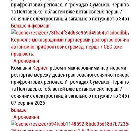
прифронтових регіонах. У громадах Сумської, Чернігів
та Полтавської областей вже встановлено перші 7
сонячних електростанцій загальною потужністю 345 к
Більше інформації
Кернел з міжнародними партнерами розгортає сонячн
автономію прифронтових громад: перші 7 СЕС вже
працюють.
Агроновини
Компанія
Кернел
разом з міжнародними партнерами
розгортає мережу децентралізованої сонячної генерац
прифронтових регіонах. У громадах Сумської, Чернігів
та Полтавської областей вже встановлено перші 7
сонячних електростанцій загальною потужністю 345 к
07 серпня 2026
Більше
Агроновини
Збитки агросектору оцінили в 1,5–3 мільярди доларів