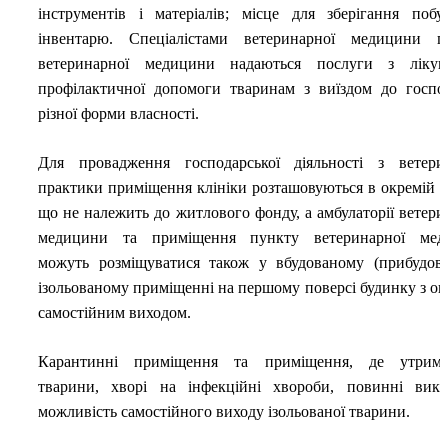
інструментів і матеріалів; місце для зберігання побу
інвентарю. Спеціалістами ветеринарної медицини п
ветеринарної медицини надаються послуги з лікува
профілактичної допомоги тваринам з виїздом до госпо
різної форми власності.
Для провадження господарської діяльності з ветери
практики приміщення клініки розташовуються в окремій бу
що не належить до житлового фонду, а амбулаторії ветери
медицини та приміщення пункту ветеринарної мед
можуть розміщуватися також у вбудованому (прибудов
ізольованому приміщенні на першому поверсі будинку з о
самостійним
виходом.
Карантинні приміщення та приміщення, де утриму
тварини, хворі на інфекційні хвороби, повинні вик
можливість самостійного виходу ізольованої
тварини.