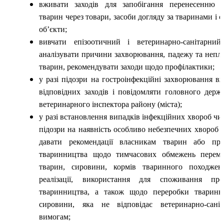
вживати заходів для запобігання перенесенню 
тварин через товари, засоби догляду за тваринами і с
об’єкти;
вивчати епізоотичний і ветеринарно-санітарний
аналізувати причини захворювання, падежу та неплі
тварин, рекомендувати заходи щодо профілактики;
у разі підозри на гостроінфекційні захворювання в
відповідних заходів і повідомляти головного держ
ветеринарного інспектора району (міста);
у разі встановлення випадків інфекційних хвороб чи
підозри на наявність особливо небезпечних хвороб 
давати рекомендації власникам тварин або про
тваринництва щодо тимчасових обмежень перемі
тварин, сировини, кормів тваринного походжен
реалізації, використання для споживання прод
тваринництва, а також щодо переробки тваринн
сировини, яка не відповідає ветеринарно-сані
вимогам;