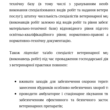
технічну базу (в тому числі з урахуванням необхі
виконання спеціалізованих видів робіт та надання ветери
послуг); штатну чисельність спеціалістів ветеринарної ме
(виконавців робіт залежно від видів робіт та рівня забезп
матеріально-технічної бази) відповідного рівня підгото
освітньо-кваліфікаційного рівня; нормативно-правові а
нормативно-технічну
документацію.
Також ліцензіат та/або спеціаліст ветеринарної ме
(виконавець робіт) під час провадження господарської діял
з ветеринарної практики повинен:
вживати заходів для забезпечення охорони територ
занесення збудників особливо небезпечних хвороб тв
проводити амбулаторне і стаціонарне лікування тва
забезпеченням ефективного та безпечного застос
ветеринарних препаратів;