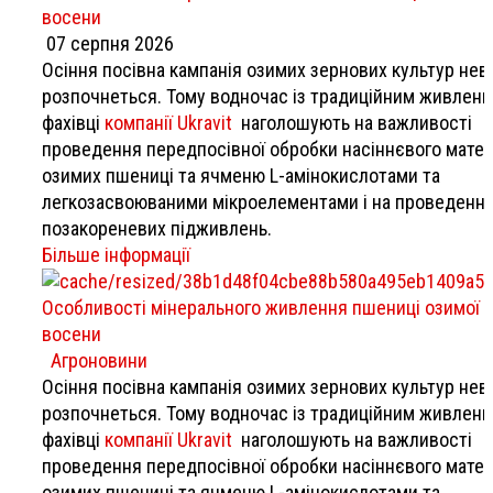
восени
07 серпня 2026
Осіння посівна кампанія озимих зернових культур нев
розпочнеться. Тому водночас із традиційним живлен
фахівці
компанії Ukravit
наголошують на важливості
проведення передпосівної обробки насіннєвого матер
озимих пшениці та ячменю L-амінокислотами та
легкозасвоюваними мікроелементами і на проведенні
позакореневих підживлень.
Більше інформації
Особливості мінерального живлення пшениці озимої
восени
Агроновини
Осіння посівна кампанія озимих зернових культур нев
розпочнеться. Тому водночас із традиційним живлен
фахівці
компанії Ukravit
наголошують на важливості
проведення передпосівної обробки насіннєвого матер
озимих пшениці та ячменю L-амінокислотами та