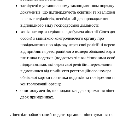
засвідчені в установленому законодавством порядку к
документів, що підтверджують освітній та кваліфіка
рівень спеціалістів, необхідний для провадження
відповідного виду господарської діяльності;
копія паспорта керівника здобувача ліцензії (його дов
особи) з відміткою конт­ролюючого органу про
повідомлення про відмову через свої релігійні перек
від прийняття реєстраційного номера облікової картк
платника податків (подається тільки фізичними осо
підприємцями, які через свої релігійні переконання
відмовилися від прийняття реєстраційного номера
облікової картки платника податків та повідомили пр
контролюючий орган);
опис документів, що подаються для отримання ліцензі
двох примірниках.
Ліцензіат зобов’язаний подати органові ліцензування не п