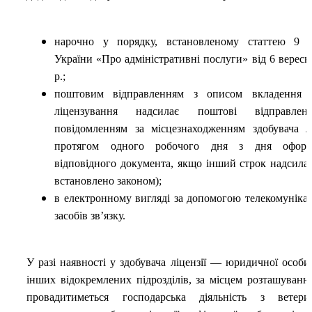
нарочно у порядку, встановленому статтею 9 З
України «Про адміністративні послуги» від 6 вересн
р.;
поштовим відправленням з описом вкладення (
ліцензування надсилає поштові відправле
повідомленням за місцезнаходженням здобувача лі
протягом одного робочого дня з дня оформ
відповідного документа, якщо інший строк надсила
встановлено законом);
в електронному вигляді за допомогою телекомуніка
засобів зв’язку.
У разі наявності у здобувача ліцензії — юридичної особи 
інших відокремлених підрозділів, за місцем розташуванн
провадитиметься господарська діяльність з ветери