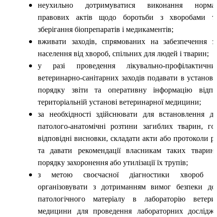
неухильно дотримуватися виконання нормат
правових актів щодо боротьби з хворобами тв
зберігання біопрепаратів і медикаментів;
вживати заходів, спрямованих на забезпечення з
населення від хвороб, спільних для людей і тварин;
у разі проведення лікувально-профілактичн
ветеринарно-санітарних заходів подавати в установ
порядку звіти та оперативну інформацію відпо
територіальній установі ветеринарної медицини;
за необхідності здійснювати для встановлення ді
патолого-анатомічні розтини загиблих тварин, го
відповідні висновки, складати акти або протоколи р
та давати рекомендації власникам таких твари
порядку захоронення або утилізації їх трупів;
з метою своєчасної діагностики хвороб т
організовувати з дотриманням вимог безпеки до
патологічного матеріалу в лабораторію ветери
медицини для проведення лабораторних дослідж