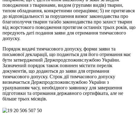
поводження з тваринами, видом (групами видів) тварин,
типом обладнання, конкретними операціями; 5) не притягався
до відповідальності за порушення вимог законодавства про
благополуччя тварин та/або законодавства про захист тварин
від жорстокого поводження протягом останніх трьох років, що
передують даті подання заяви для отримання тимчасового
допуску.
Порядок видачі тимчасового допуску, форми заяви та
письмової декларації, що подаються для його отримання має
бути затверджений Держпродспоживслужбою України.
Зазначений порядок також повинен містити перелік
документів, що додаються до заяви для отримання
тимчасового допуску. Строк дії тимчасового допуску
визначається Держпродспоживслужбою України з
урахуванням часу, необхідного заявнику для завершення
підготовки та отримання державного сертифіката, але не
більше трьох місяців.