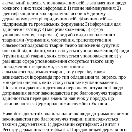
актуальний перелік уповноважених осіб із зазначенням щодо
кожного з них такої інформації: 1) повне найменування; 2)
ідентифікаційний код юридичної особи в Єдиному
державному реєстрі юридичних осіб, фізичних осіб —
підприємців та громадських формувань; 3) інформація для
здійснення зв’язку; 4) місцезнаходження; 5) сфера
уповноваження, зокрема: а) вид або види поводження з
тваринами (утримання, умертвіння, транспортування
сільськогосподарських тварин та/або здійснення супутніх
операцій відповідно), яких стосується уповноваження; б) види
(групи видів) тварин, яких стосується уповноваження; в) у
разі якщо сфера уповноваження стосується такого виду
поводження з тваринами, як умертвіння
сільськогосподарських тварин, то у переліку також
зазначаються інформація про тип обладнання та, окремо, про
конкретні операції, яких стосується таке уповноваження.
Після проходження підготовки персоналу потужності щодо
дотримання вимог законодавства про благополуччя тварин
здійснюється перевірка знань та навичок у порядку, що
встановлюється Держпродспоживслужбою України.
Наявність достатніх знань та навичок щодо дотримання вимог
законодавства про благополуччя тварин підтверджується
такими документами: 1) державний сертифікат; 2) витяг з
Реєстру державних сертифікатів. Порядок видачі державного