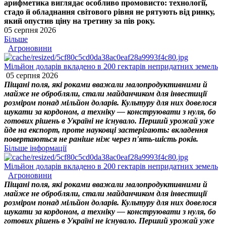
арифметика виглядає особливо промовисто: технології,
стадо й обладнання світового рівня не рятують від ринку,
який опустив ціну на третину за пів року.
05 серпня 2026
Більше
Агроновини
Мільйон доларів вкладено в 200 гектарів непридатних земель
05 серпня 2026
Піщані поля, які роками вважали малопродуктивними й
майже не обробляли, стали майданчиком для інвестиції
розміром понад мільйон доларів. Культуру для них довелося
шукати за кордоном, а техніку — конструювати з нуля, бо
готових рішень в Україні не існувало. Перший урожай уже
йде на експорт, проте науковці застерігають: вкладення
повертаються не раніше ніж через п'ять-шість років.
Більше інформації
Мільйон доларів вкладено в 200 гектарів непридатних земель
Агроновини
Піщані поля, які роками вважали малопродуктивними й
майже не обробляли, стали майданчиком для інвестиції
розміром понад мільйон доларів. Культуру для них довелося
шукати за кордоном, а техніку — конструювати з нуля, бо
готових рішень в Україні не існувало. Перший урожай уже