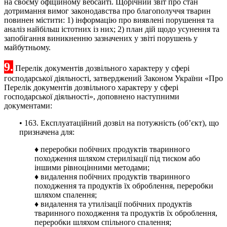
на своєму офіційному вебсайті. Щорічний звіт про стан
дотримання вимог законодавства про благополуччя тварин
повинен містити: 1) інформацію про виявлені порушення та
аналіз найбільш істотних із них; 2) план дій щодо усунення та
запобігання виникненню зазначених у звіті порушень у
майбутньому.
9.
Перелік документів дозвільного характеру у сфері
господарської діяльності, затверджений Законом України «Про
Перелік документів дозвільного характеру у сфері
господарської діяльності», доповнено наступними
документами:
• 163. Експлуатаційний дозвіл на потужність (об’єкт), що
призначена для:
♦ переробки побічних продуктів тваринного
походження шляхом стерилізації під тиском або
іншими рівноцінними методами;
♦ видалення побічних продуктів тваринного
походження та продуктів їх оброблення, переробки
шляхом спалення;
♦ видалення та утилізації побічних продуктів
тваринного походження та продуктів їх оброблення,
переробки шляхом спільного спалення;