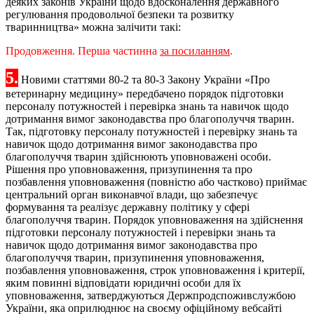
деяких законів України щодо вдосконалення державного
регулювання продовольчої безпеки та розвитку
тваринництва» можна залічити такі:
Продовження. Перша частинна
за посиланням
.
5.
Новими статтями 80-2 та 80-3 Закону України «Про
ветеринарну медицину» передбачено порядок підготовки
персоналу потужностей і перевірка знань та навичок щодо
дотримання вимог законодавства про благополуччя тварин.
Так, підготовку персоналу потужностей і перевірку знань та
навичок щодо дотримання вимог законодавства про
благополуччя тварин здійснюють уповноважені особи.
Рішення про уповноваження, призупинення та про
позбавлення уповноваження (повністю або частково) приймає
центральний орган виконавчої влади, що забезпечує
формування та реалізує державну політику у сфері
благополуччя тварин. Порядок уповноваження на здійснення
підготовки персоналу потужностей і перевірки знань та
навичок щодо дотримання вимог законодавства про
благополуччя тварин, призупинення уповноваження,
позбавлення уповноваження, строк уповноваження і критерії,
яким повинні відповідати юридичні особи для їх
уповноваження, затверджуються Держпродспоживслужбою
України, яка оприлюднює на своєму офіційному вебсайті