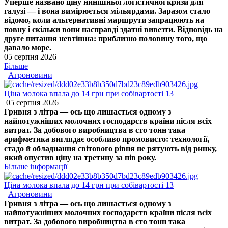
Уперше названо ціну нинішньої логістичної кризи для
галузі — і вона вимірюється мільярдами. Заразом стало
відомо, коли альтернативні маршрути запрацюють на
повну і скільки вони насправді здатні вивезти. Відповідь на
друге питання невтішна: приблизно половину того, що
давало море.
05 серпня 2026
Більше
Агроновини
Ціна молока впала до 14 грн при собівартості 13
05 серпня 2026
Гривня з літра — ось що лишається одному з
найпотужніших молочних господарств країни після всіх
витрат. За добового виробництва в сто тонн така
арифметика виглядає особливо промовисто: технології,
стадо й обладнання світового рівня не рятують від ринку,
який опустив ціну на третину за пів року.
Більше інформації
Ціна молока впала до 14 грн при собівартості 13
Агроновини
Гривня з літра — ось що лишається одному з
найпотужніших молочних господарств країни після всіх
витрат. За добового виробництва в сто тонн така