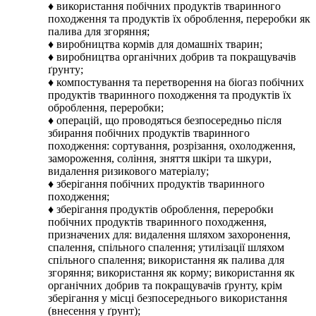
♦ використання побічних продуктів тваринного
походження та продуктів їх оброблення, переробки як
палива для згоряння;
♦ виробництва кормів для домашніх тварин;
♦ виробництва органічних добрив та покращувачів
ґрунту;
♦ компостування та перетворення на біогаз побічних
продуктів тваринного походження та продуктів їх
оброблення, переробки;
♦ операцій, що проводяться безпосередньо після
збирання побічних продуктів тваринного
походження: сортування, розрізання, охолодження,
замороження, соління, зняття шкіри та шкури,
видалення ризикового матеріалу;
♦ зберігання побічних продуктів тваринного
походження;
♦ зберігання продуктів оброблення, переробки
побічних продуктів тваринного походження,
призначених для: видалення шляхом захоронення,
спалення, спільного спалення; утилізації шляхом
спільного спалення; використання як палива для
згоряння; використання як корму; використання як
органічних добрив та покращувачів ґрунту, крім
зберігання у місці безпосереднього використання
(внесення у ґрунт);