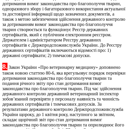
дотримання вимог законодавства про благополуччя тварин,
одноразового збору і багаторазового використання актуальної
та достовірної інформації щодо зазначених документів, а
також з метою забезпечення здійснення державного контролю
за дотриманням вимог законодавства про благополуччя
тварин створюється та функціонує Реєстр державних
сертифікатів, який є публічним електронним реєстром.
Держателем і адміністратором Реєстру державних
сертифікатів є Держпродспоживслужба України. До Реєстру
державних сертифікатів включаються відомості про: 1)
державні сертифікати; 2) тимчасові допуски.
8.
Закон України «Про ветеринарну медицину» доповнено
також новою статтею 80-6, яка врегульовує порядок перевірки
дотримання законодавства про благополуччя тварин та
подання річного звіту про стан дотримання вимог
законодавства про благополуччя тварин. Під час здійснення
державного контролю державний ветеринарний інспектор
зобов’язаний перевіряти у персоналу наявність та чинність
державних сертифікатів і тимчасових допусків. За
результатами державного контролю Держпродспоживслужба
України щороку, до 1 квітня року, наступного за звітним,
складає щорічний звіт про стан дотримання вимог
законодавства про благополуччя тварин та оприлюднює його