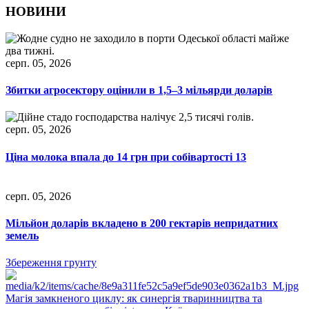
НОВИНИ
серп. 05, 2026
Збитки агросектору оцінили в 1,5–3 мільярди доларів
серп. 05, 2026
Ціна молока впала до 14 грн при собівартості 13
серп. 05, 2026
Мільйон доларів вкладено в 200 гектарів непридатних
земель
Збереження грунту
Магія замкненого циклу: як синергія тваринництва та