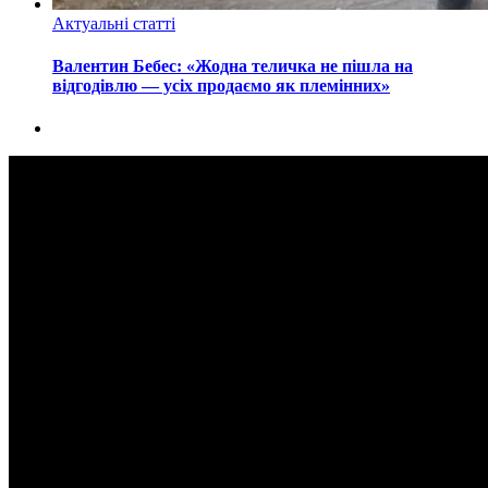
Актуальні статті
Валентин Бебес: «Жодна теличка не пішла на
відгодівлю — усіх продаємо як племінних»