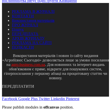
рослинництва рятує бідні ґрунти Київщини
РЕКЛАМА В ЖУРНАЛІ
КОНТАКТИ
Використання матеріалів
ПРО ЖУРНАЛ
Пошук
ПЕРЕДПЛАТА
АРХІВ ЖУРНАЛУ
РЕКЛАМА НА САЙТІ
ПОДКАСТИ
Використання матеріалів і новин із сайту видання
«Агробізнес Сьогодні» дозволяється лише за умови посилання
на
agro-business.com.ua
. Для новинних та інтернет-видань
обов'язковим є пряме, відкрите для пошукових систем,
гіперпосилання у першому абзаці на процитовану статтю чи
новину.
ПЕРЕДПЛАТИТИ
Facebook
Google Plus
Twitter
Linkedin
Pinterest
Please publish modules in
offcanvas
position.