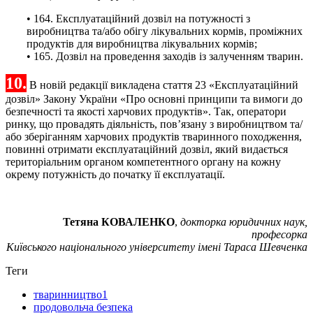
• 164. Експлуатаційний дозвіл на потужності з
виробництва та/або обігу лікувальних кормів, проміжних
продуктів для виробництва лікувальних кормів;
• 165. Дозвіл на проведення заходів із залученням тварин.
10.
В новій редакції викладена стаття 23 «Експлуатаційний
дозвіл» Закону України «Про основні принципи та вимоги до
безпечності та якості харчових продуктів». Так, оператори
ринку, що провадять діяльність, пов’язану з виробництвом та/
або зберіганням харчових продуктів тваринного походження,
повинні отримати експлуатаційний дозвіл, який видається
територіальним органом компетентного органу на кожну
окрему потужність до початку її експлуатації.
Тетяна КОВАЛЕНКО
,
докторка юридичних наук,
професорка
Київського національного університету імені Тараса Шевченка
Теги
тваринництво1
продовольча безпека