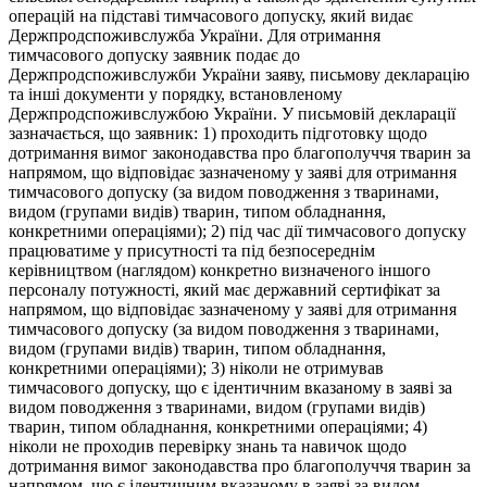
операцій на підставі тимчасового допуску, який видає
Держпродспоживслужба України. Для отримання
тимчасового допуску заявник подає до
Держпродспоживслужби України заяву, письмову декларацію
та інші документи у порядку, встановленому
Держпродспоживслужбою України. У письмовій декларації
зазначається, що заявник: 1) проходить підготовку щодо
дотримання вимог законодавства про благополуччя тварин за
напрямом, що відповідає зазначеному у заяві для отримання
тимчасового допуску (за видом поводження з тваринами,
видом (групами видів) тварин, типом обладнання,
конкретними операціями); 2) під час дії тимчасового допуску
працюватиме у присутності та під безпосереднім
керівництвом (наглядом) конкретно визначеного іншого
персоналу потужності, який має державний сертифікат за
напрямом, що відповідає зазначеному у заяві для отримання
тимчасового допуску (за видом поводження з тваринами,
видом (групами видів) тварин, типом обладнання,
конкретними операціями); 3) ніколи не отримував
тимчасового допуску, що є ідентичним вказаному в заяві за
видом поводження з тваринами, видом (групами видів)
тварин, типом обладнання, конкретними операціями; 4)
ніколи не проходив перевірку знань та навичок щодо
дотримання вимог законодавства про благополуччя тварин за
напрямом, що є ідентичним вказаному в заяві за видом