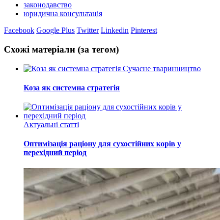
законодавство
юридична консультація
Facebook
Google Plus
Twitter
Linkedin
Pinterest
Схожі матеріали (за тегом)
Сучасне тваринництво
Коза як системна стратегія
Актуальні статті
Оптимізація раціону для сухостійних корів у
перехідний період