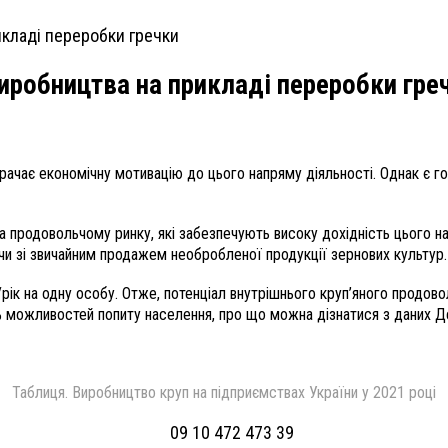
виробництва на прикладі переробки гре
 втрачає економічну мотивацію до цього напряму діяльності. Однак є 
и на продовольчому ринку, які забезпечують високу дохідність цього 
чи зі звичайним продажем необробленої продукції зернових культур.
к на одну особу. Отже, потенціал внутрішнього круп’яного продовольч
% можливостей попиту населення, про що можна дізнатися з даних Д
Таблиця. Виробництво круп на підприємствах України у 2021 році