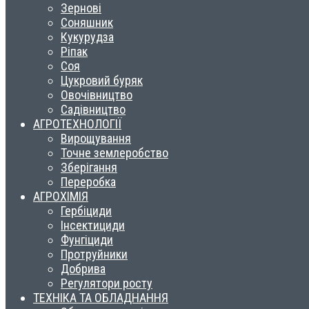
Зернові
Соняшник
Кукурудза
Ріпак
Соя
Цукровий буряк
Овочівництво
Садівництво
АГРОТЕХНОЛОГІЇ
Вирощування
Точне землеробство
Зберігання
Переробка
АГРОХІМІЯ
Гербіциди
Інсектициди
Фунгіциди
Протруйники
Добрива
Регулятори росту
ТЕХНІКА ТА ОБЛАДНАННЯ