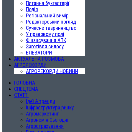
Питання бухгалтерії
Подія
Регіональний вимір
Редакторський погляд
Сучасне тваринництво
У правовому полі
Фінансування АПК
Заготівля силосу
ЕЛЕВАТОРИ
АКТУАЛЬНА РОЗМОВА
АГРОРЕКОРДИ
АГРОРЕКОРДИ НОВИНИ
ГОЛОВНА
СПЕЦТЕМА
СТАТТІ
Ідеї & тренди
Інфраструктура ринку
Агромаркетинг
Агрономія Сьогодні
Агрострахування