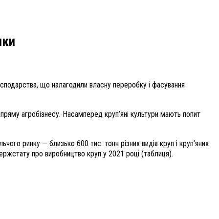
чки
господарства, що налагодили власну переробку і фасування
напряму агробізнесу. Насамперед круп’яні культури мають попит
ого ринку — близько 600 тис. тонн різних видів круп і круп’яних
ержстату про виробництво круп у 2021 році (таблиця).