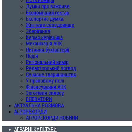
Гість номера
Думки про важливе
Економічний гектар
Експертна думка
Життєве середовище
Зберігання
Кермо керівника
Механізація АПК
Питання бухгалтерії
Подія
Регіональний вимір
Редакторський погляд
Сучасне тваринництво
У правовому полі
Фінансування АПК
Заготівля силосу
ЕЛЕВАТОРИ
АКТУАЛЬНА РОЗМОВА
АГРОРЕКОРДИ
АГРОРЕКОРДИ НОВИНИ
АГРАРНІ КУЛЬТУРИ