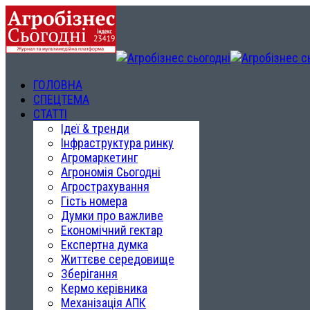
ГОЛОВНА
СПЕЦТЕМА
СТАТТІ
Ідеї & тренди
Інфраструктура ринку
Агромаркетинг
Агрономія Сьогодні
Агрострахування
Гість номера
Думки про важливе
Економічний гектар
Експертна думка
Життєве середовище
Зберігання
Кермо керівника
Механізація АПК