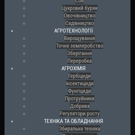
Соя
Цукровий буряк
Овочівництво
Садівництво
АГРОТЕХНОЛОГІЇ
Вирощування
Точне землеробство
Зберігання
Переробка
АГРОХІМІЯ
Гербіциди
Інсектициди
Фунгіциди
Протруйники
Добрива
Регулятори росту
ТЕХНІКА ТА ОБЛАДНАННЯ
Збиральна техніка