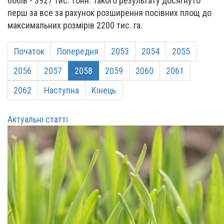
бобів - 3927 тис. тонн. Такого результату досягнуто
перш за все за рахунок розширення посівних площ до
максимальних розмірів 2200 тис. га.
Початок
Попередня
2053
2054
2055
2056
2057
2058
2059
2060
2061
2062
Наступна
Кінець
Актуальні статті