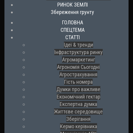
РИНОК ЗЕМЛІ
Збереження грунту
ГОЛОВНА
СПЕЦТЕМА
СТАТТІ
Ідеї & тренди
Інфраструктура ринку
Агромаркетинг
Агрономія Сьогодні
Агрострахування
Гість номера
Думки про важливе
Економічний гектар
Експертна думка
Життєве середовище
Зберігання
Кермо керівника