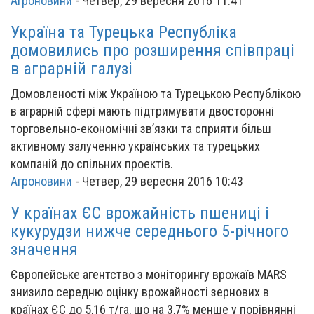
Агроновини
-
Четвер, 29 вересня 2016 11:41
Україна та Турецька Республіка
домовились про розширення співпраці
в аграрній галузі
Домовленості між Україною та Турецькою Республікою
в аграрній сфері мають підтримувати двосторонні
торговельно-економічні зв’язки та сприяти більш
активному залученню українських та турецьких
компаній до спільних проектів.
Агроновини
-
Четвер, 29 вересня 2016 10:43
У країнах ЄС врожайність пшениці і
кукурудзи нижче середнього 5-річного
значення
Європейське агентство з моніторингу врожаїв MARS
знизило середню оцінку врожайності зернових в
країнах ЄС до 5,16 т/га, що на 3,7% менше у порівнянні