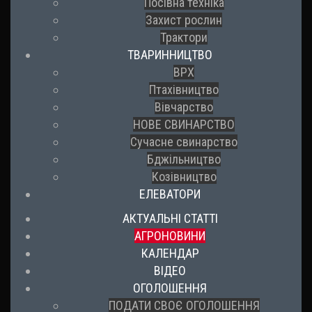
Посівна техніка
Захист рослин
Трактори
ТВАРИННИЦТВО
ВРХ
Птахівництво
Вівчарство
НОВЕ СВИНАРСТВО
Сучасне свинарство
Бджільництво
Козівництво
ЕЛЕВАТОРИ
АКТУАЛЬНІ СТАТТІ
АГРОНОВИНИ
КАЛЕНДАР
ВІДЕО
ОГОЛОШЕННЯ
ПОДАТИ СВОЄ ОГОЛОШЕННЯ