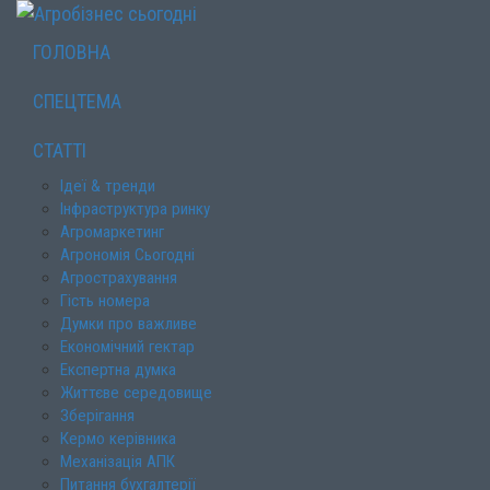
ГОЛОВНА
СПЕЦТЕМА
СТАТТІ
Ідеї & тренди
Інфраструктура ринку
Агромаркетинг
Агрономія Сьогодні
Агрострахування
Гість номера
Думки про важливе
Економічний гектар
Експертна думка
Життєве середовище
Зберігання
Кермо керівника
Механізація АПК
Питання бухгалтерії