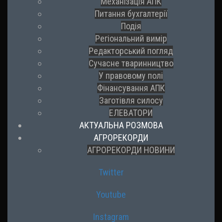
Механізація АПК
Питання бухгалтерії
Подія
Регіональний вимір
Редакторський погляд
Сучасне тваринництво
У правовому полі
Фінансування АПК
Заготівля силосу
ЕЛЕВАТОРИ
АКТУАЛЬНА РОЗМОВА
АГРОРЕКОРДИ
АГРОРЕКОРДИ НОВИНИ
Twitter
Youtube
Instagram