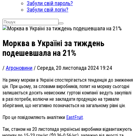
Забули свій пароль?
Забули свій логін?
Морква в Україні за тиждень
подешевшала на 21%
/
Агроновини
/
Середа, 20 листопада 2024 19:24
На ринку моркви в Україні спостерігається тенденція до зниження
цін. При цьому, за словами виробників, попит на моркву сьогодні
залишається досить невисоким: гуртові компанії ведуть закупівлі
в разі потреби, воліючи не закладати продукцію на тривале
зберігання, що негативно позначається на загальному рівні цін.
Про це повідомляють аналітики
EastFruit
.
Так, станом на 20 листопада українські виробники відвантажують
моркву по 15-23 грн/кг ($0,36-0,56/кг), залежно від якості та