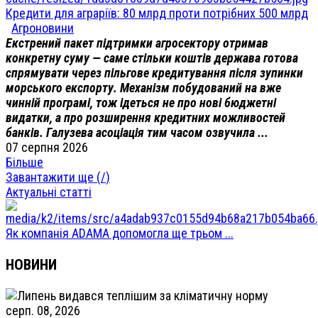
Кредити для аграріїв: 80 млрд проти потрібних 500 млрд
Агроновини
Екстрений пакет підтримки агросектору отримав
конкретну суму — саме стільки коштів держава готова
спрямувати через пільгове кредитування після зупинки
морського експорту. Механізм побудований на вже
чинній програмі, тож ідеться не про нові бюджетні
видатки, а про розширення кредитних можливостей
банків. Галузева асоціація тим часом озвучила ...
07 серпня 2026
Більше
Завантажити ще (
/
)
Актуальні статті
Як компанія ADAMA допомогла ще трьом ...
НОВИНИ
серп. 08, 2026