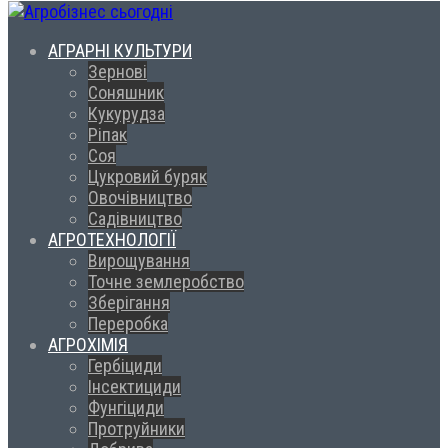
АГРАРНІ КУЛЬТУРИ
Зернові
Соняшник
Кукурудза
Ріпак
Соя
Цукровий буряк
Овочівництво
Садівництво
АГРОТЕХНОЛОГІЇ
Вирощування
Точне землеробство
Зберігання
Переробка
АГРОХІМІЯ
Гербіциди
Інсектициди
Фунгіциди
Протруйники