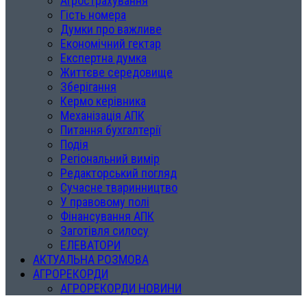
Агрострахування
Гість номера
Думки про важливе
Економічний гектар
Експертна думка
Життєве середовище
Зберігання
Кермо керівника
Механізація АПК
Питання бухгалтерії
Подія
Регіональний вимір
Редакторський погляд
Сучасне тваринництво
У правовому полі
Фінансування АПК
Заготівля силосу
ЕЛЕВАТОРИ
АКТУАЛЬНА РОЗМОВА
АГРОРЕКОРДИ
АГРОРЕКОРДИ НОВИНИ