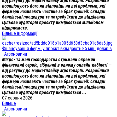
від рахунку до маркетплейсу агротоварів. Розробники
позиціонують його як відповідь на дві проблеми, які
фермери називають частіше за брак грошей: складні
банківські процедури та потребу їхати до відділення.
Цільова аудиторія проєкту вимірюється мільйоном
підприємств.
Більше інформації
Фінансування ферм: у проєкт вкладають 85 млн доларів
Агроновини
Мікро- та малі господарства отримали окремий
фінансовий сервіс, зібраний в одному онлайн-кабінеті —
від рахунку до маркетплейсу агротоварів. Розробники
позиціонують його як відповідь на дві проблеми, які
фермери називають частіше за брак грошей: складні
банківські процедури та потребу їхати до відділення.
Цільова аудиторія проєкту вимірюється ...
07 серпня 2026
Більше
Агроновини