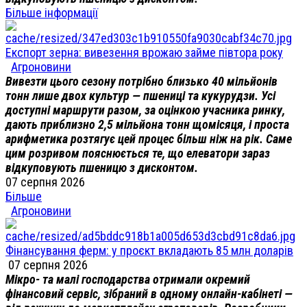
Більше інформації
Експорт зерна: вивезення врожаю займе півтора року
Агроновини
Вивезти цього сезону потрібно близько 40 мільйонів
тонн лише двох культур — пшениці та кукурудзи. Усі
доступні маршрути разом, за оцінкою учасника ринку,
дають приблизно 2,5 мільйона тонн щомісяця, і проста
арифметика розтягує цей процес більш ніж на рік. Саме
цим розривом пояснюється те, що елеватори зараз
відкуповують пшеницю з дисконтом.
07 серпня 2026
Більше
Агроновини
Фінансування ферм: у проєкт вкладають 85 млн доларів
07 серпня 2026
Мікро- та малі господарства отримали окремий
фінансовий сервіс, зібраний в одному онлайн-кабінеті —