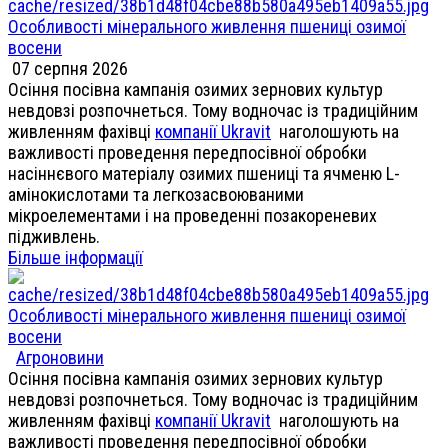
Особливості мінерального живлення пшениці озимої
восени
07 серпня 2026
Осіння посівна кампанія озимих зернових культур
невдовзі розпочнеться. Тому водночас із традиційним
живленням фахівці
компанії Ukravit
наголошують на
важливості проведення передпосівної обробки
насіннєвого матеріалу озимих пшениці та ячменю L-
амінокислотами та легкозасвоюваними
мікроелементами і на проведенні позакореневих
підживлень.
Більше інформації
Особливості мінерального живлення пшениці озимої
восени
Агроновини
Осіння посівна кампанія озимих зернових культур
невдовзі розпочнеться. Тому водночас із традиційним
живленням фахівці
компанії Ukravit
наголошують на
важливості проведення передпосівної обробки