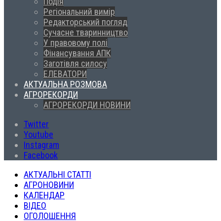
Подія
Регіональний вимір
Редакторський погляд
Сучасне тваринництво
У правовому полі
Фінансування АПК
Заготівля силосу
ЕЛЕВАТОРИ
АКТУАЛЬНА РОЗМОВА
АГРОРЕКОРДИ
АГРОРЕКОРДИ НОВИНИ
Twitter
Youtube
Instagram
Facebook
АКТУАЛЬНІ СТАТТІ
АГРОНОВИНИ
КАЛЕНДАР
ВІДЕО
ОГОЛОШЕННЯ