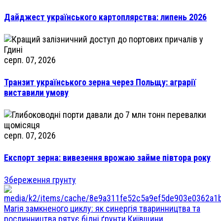
Дайджест українського картоплярства: липень 2026
серп. 07, 2026
Транзит українського зерна через Польщу: аграрії
виставили умову
серп. 07, 2026
Експорт зерна: вивезення врожаю займе півтора року
Збереження грунту
Магія замкненого циклу: як синергія тваринництва та
рослинництва рятує бідні ґрунти Київщини