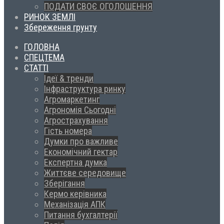
ПОДАТИ СВОЄ ОГОЛОШЕННЯ
РИНОК ЗЕМЛІ
Збереження грунту
ГОЛОВНА
СПЕЦТЕМА
СТАТТІ
Ідеї & тренди
Інфраструктура ринку
Агромаркетинг
Агрономія Сьогодні
Агрострахування
Гість номера
Думки про важливе
Економічний гектар
Експертна думка
Життєве середовище
Зберігання
Кермо керівника
Механізація АПК
Питання бухгалтерії