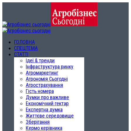
ГОЛОВНА
СПЕЦТЕМА
СТАТТІ
Ідеї & тренди
Інфраструктура ринку
Агромаркетинг
Агрономія Сьогодні
Агрострахування
Гість номера
Думки про важливе
Економічний гектар
Експертна думка
Життєве середовище
Зберігання
Кермо керівника