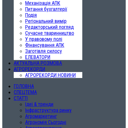
Механізація АПК
Питання бухгалтерії
Подія
Регіональний вимір
Редакторський погляд
Сучасне тваринництво
У правовому полі
Фінансування АПК
Заготівля силосу
ЕЛЕВАТОРИ
АКТУАЛЬНА РОЗМОВА
АГРОРЕКОРДИ
АГРОРЕКОРДИ НОВИНИ
ГОЛОВНА
СПЕЦТЕМА
СТАТТІ
Ідеї & тренди
Інфраструктура ринку
Агромаркетинг
Агрономія Сьогодні