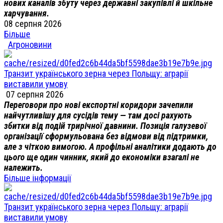
нових каналів збуту через державні закупівлі й шкільне
харчування.
08 серпня 2026
Більше
Агроновини
Транзит українського зерна через Польщу: аграрії
виставили умову
07 серпня 2026
Переговори про нові експортні коридори зачепили
найчутливішу для сусідів тему — там досі рахують
збитки від подій трирічної давнини. Позиція галузевої
організації сформульована без відмови від підтримки,
але з чіткою вимогою. А профільні аналітики додають до
цього ще один чинник, який до економіки взагалі не
належить.
Більше інформації
Транзит українського зерна через Польщу: аграрії
виставили умову