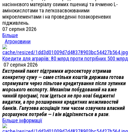
насіннєвого матеріалу озимих пшениці та ячменю L-
амінокислотами та легкозасвоюваними
мікроелементами і на проведенні позакореневих
підживлень.
07 серпня 2026
Більше
Агроновини
Кредити для аграріїв: 80 млрд проти потрібних 500 млрд
07 серпня 2026
Екстрений пакет підтримки агросектору отримав
конкретну суму — саме стільки коштів держава готова
спрямувати через пільгове кредитування після зупинки
морського експорту. Механізм побудований на вже
чинній програмі, тож ідеться не про нові бюджетні
видатки, а про розширення кредитних можливостей
банків. Галузева асоціація тим часом озвучила власний
розрахунок потреби — і він відрізняється в рази
.
Більше інформації