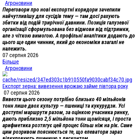
Агроновини
Переговори про нові експортні коридори зачепили
найчутливішу для сусідів тему — там досі рахують
збитки від подій трирічної давнини. Позиція галузевої
організації сформульована без відмови від підтримки,
але з чіткою вимогою. А профільні аналітики додають до
цього ще один чинник, який до економіки взагалі не
належить.
07 серпня 2026
Більше
Агроновини
Експорт зерна: вивезення врожаю займе півтора року
07 серпня 2026
Вивезти цього сезону потрібно близько 40 мільйонів
тонн лише двох культур — пшениці та кукурудзи. Усі
доступні маршрути разом, за оцінкою учасника ринку,
дають приблизно 2,5 мільйона тонн щомісяця, і проста
арифметика розтягує цей процес більш ніж на рік. Саме
цим розривом пояснюється те, що елеватори зараз
відкуповують пшеницю з дисконтом.