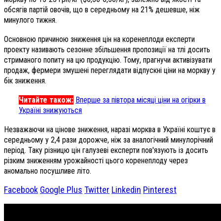
обсягів партій овочів, що в середньому на 21% дешевше, ніж
минулого тижня.
Основною причиною зниження цін на коренеплоди експерти
проекту називають сезонне збільшення пропозиції на тлі досить
стриманого попиту на цю продукцію. Тому, прагнучи активізувати
продаж, фермери змушені переглядати відпускні ціни на моркву у
бік зниження.
Читайте також:
Вперше за півтора місяці ціни на огірки в
Україні знижуються
Незважаючи на цінове зниження, наразі морква в Україні коштує в
середньому у 2,4 рази дорожче, ніж за аналогічний минулорічний
період. Таку різницю цін галузеві експерти пов'язують із досить
різким зниженням урожайності цього коренеплоду через
аномально посушливе літо.
Facebook
Google Plus
Twitter
Linkedin
Pinterest