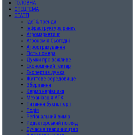
ГОЛОВНА
СПЕЦТЕМА
СТАТТІ
Ідеї & тренди
Інфраструктура ринку
Агромаркетинг
Агрономія Сьогодні
Агрострахування
Гість номера
Думки про важливе
Економічний гектар
Експертна думка
Життєве середовище
Зберігання
Кермо керівника
Механізація АПК
Питання бухгалтерії
Подія
Регіональний вимір
Редакторський погляд
Сучасне тваринництво