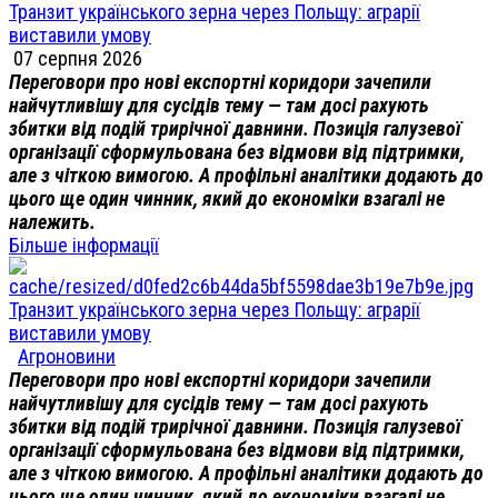
Транзит українського зерна через Польщу: аграрії
виставили умову
07 серпня 2026
Переговори про нові експортні коридори зачепили
найчутливішу для сусідів тему — там досі рахують
збитки від подій трирічної давнини. Позиція галузевої
організації сформульована без відмови від підтримки,
але з чіткою вимогою. А профільні аналітики додають до
цього ще один чинник, який до економіки взагалі не
належить.
Більше інформації
Транзит українського зерна через Польщу: аграрії
виставили умову
Агроновини
Переговори про нові експортні коридори зачепили
найчутливішу для сусідів тему — там досі рахують
збитки від подій трирічної давнини. Позиція галузевої
організації сформульована без відмови від підтримки,
але з чіткою вимогою. А профільні аналітики додають до
цього ще один чинник, який до економіки взагалі не