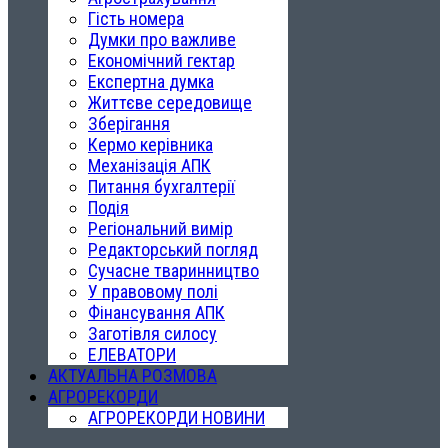
Гість номера
Думки про важливе
Економічний гектар
Експертна думка
Життєве середовище
Зберігання
Кермо керівника
Механізація АПК
Питання бухгалтерії
Подія
Регіональний вимір
Редакторський погляд
Сучасне тваринництво
У правовому полі
Фінансування АПК
Заготівля силосу
ЕЛЕВАТОРИ
АКТУАЛЬНА РОЗМОВА
АГРОРЕКОРДИ
АГРОРЕКОРДИ НОВИНИ