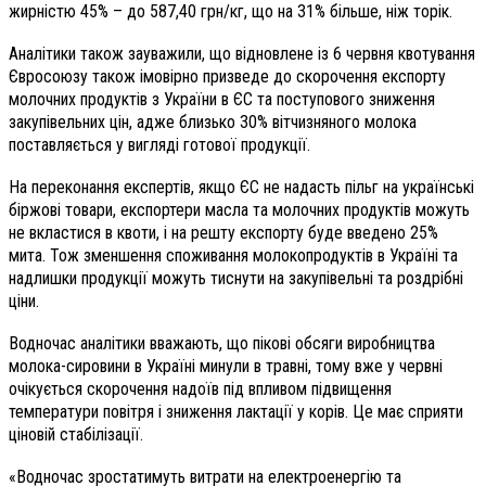
жирністю 45% – до 587,40 грн/кг, що на 31% більше, ніж торік.
Аналітики також зауважили, що відновлене із 6 червня квотування
Євросоюзу також імовірно призведе до скорочення експорту
молочних продуктів з України в ЄС та поступового зниження
закупівельних цін, адже близько 30% вітчизняного молока
поставляється у вигляді готової продукції.
На переконання експертів, якщо ЄС не надасть пільг на українські
біржові товари, експортери масла та молочних продуктів можуть
не вкластися в квоти, і на решту експорту буде введено 25%
мита. Тож зменшення споживання молокопродуктів в Україні та
надлишки продукції можуть тиснути на закупівельні та роздрібні
ціни.
Водночас аналітики вважають, що пікові обсяги виробництва
молока-сировини в Україні минули в травні, тому вже у червні
очікується скорочення надоїв під впливом підвищення
температури повітря і зниження лактації у корів. Це має сприяти
ціновій стабілізації.
«Водночас зростатимуть витрати на електроенергію та