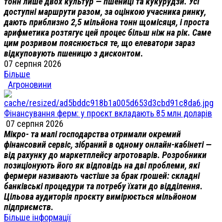
тонн лише двох культур — пшениці та кукурудзи. Усі
доступні маршрути разом, за оцінкою учасника ринку,
дають приблизно 2,5 мільйона тонн щомісяця, і проста
арифметика розтягує цей процес більш ніж на рік. Саме
цим розривом пояснюється те, що елеватори зараз
відкуповують пшеницю з дисконтом.
07 серпня 2026
Більше
Агроновини
Фінансування ферм: у проєкт вкладають 85 млн доларів
07 серпня 2026
Мікро- та малі господарства отримали окремий
фінансовий сервіс, зібраний в одному онлайн-кабінеті —
від рахунку до маркетплейсу агротоварів. Розробники
позиціонують його як відповідь на дві проблеми, які
фермери називають частіше за брак грошей: складні
банківські процедури та потребу їхати до відділення.
Цільова аудиторія проєкту вимірюється мільйоном
підприємств.
Більше інформації