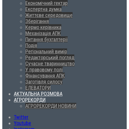
Економічний гектар
Експертна думка
Життєве середовище
Зберігання
Кермо керівника
Механізація АПК
Питання бухгалтерії
Подія
Регіональний вимір
Редакторський погляд
Сучасне тваринництво
У правовому полі
Фінансування АПК
Заготівля силосу
ЕЛЕВАТОРИ
АКТУАЛЬНА РОЗМОВА
АГРОРЕКОРДИ
АГРОРЕКОРДИ НОВИНИ
Twitter
Youtube