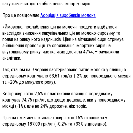
закупівельних цін та збільшення імпорту сирів.
Про це повідомляє
Асоціація виробників молока
.
«Ймовірно, послаблення цін на молочні продукти відбулося
внаслідок зниження закупівельних цін на молоко-сировину та
появи на ринку його надлишків. Ціни на вітчизняні сири стримує
збільшення пропозиції та споживання імпортних сирів на
внутрішньому ринку, частка яких досягла 47%», – зауважили
аналітики.
Так, станом на 9 червня пастеризоване питне молоко у пляшці в
середньому коштувало 63,61 грн/кг (-2% до попереднього місяця
та +20% до минулого року).
Кефір жирністю 2,5% в пластиковій пляшці в середньому
коштував 74,76 грн/кг, що дещо дешевше, ніж у попередньому
місяці (-1%), але на 24% дорожче, ніж торік.
Ціна на сметану в стаканах жирністю 15% становила у
середньому 187,09 грн/кг (+0,2% та +33% відповідно).