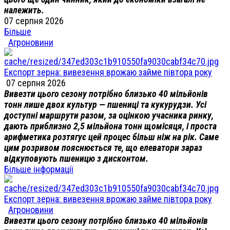
належить.
07 серпня 2026
Більше
Агроновини
Експорт зерна: вивезення врожаю займе півтора року
07 серпня 2026
Вивезти цього сезону потрібно близько 40 мільйонів
тонн лише двох культур — пшениці та кукурудзи. Усі
доступні маршрути разом, за оцінкою учасника ринку,
дають приблизно 2,5 мільйона тонн щомісяця, і проста
арифметика розтягує цей процес більш ніж на рік. Саме
цим розривом пояснюється те, що елеватори зараз
відкуповують пшеницю з дисконтом.
Більше інформації
Експорт зерна: вивезення врожаю займе півтора року
Агроновини
Вивезти цього сезону потрібно близько 40 мільйонів