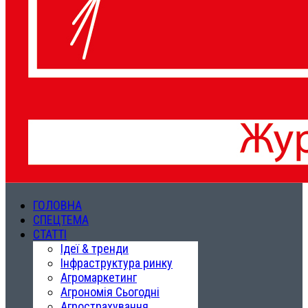
ГОЛОВНА
СПЕЦТЕМА
СТАТТІ
Ідеї & тренди
Інфраструктура ринку
Агромаркетинг
Агрономія Сьогодні
Агрострахування