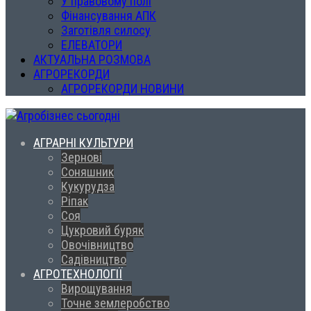
У правовому полі
Фінансування АПК
Заготівля силосу
ЕЛЕВАТОРИ
АКТУАЛЬНА РОЗМОВА
АГРОРЕКОРДИ
АГРОРЕКОРДИ НОВИНИ
АГРАРНІ КУЛЬТУРИ
Зернові
Соняшник
Кукурудза
Ріпак
Соя
Цукровий буряк
Овочівництво
Садівництво
АГРОТЕХНОЛОГІЇ
Вирощування
Точне землеробство