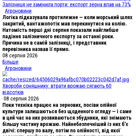
Залізниця не замінила порти: експорт зерна впав на 73%
Агроновини
Логіка підказувала протилежне — коли морський шлях
закритий, вантажопотік мав перекинутися на колію.
Натомість перші дні серпня показали найглибше
падіння залізничного експорту за останні роки.
Причина не в самій залізниці, і представник
перевізника назвав її прямо.
08 серпня 2026
Більше
Агроновини
Хвороби соняшнику: втрати врожаю сягають 60
відсотків
08 серпня 2026
Поки техніка працює на зернових, посіви олійної
культури залишаються без щоденного огляду — і саме
в цей час на них розвиваються збудники, які знімають
більшу частину врожаю. Найнебезпечніший із них б'є
двічі: спершу по валу, потім по олійності, від якої