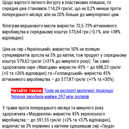
Щодо вартості питного йогурту в пластикових пляшках, то
середня ціна становила 114,29 грн/кг, що на 0,2% менше проти
попереднього місяця, але на 20% більше до минулорічної ціни.
Кілограм вершкового масла жирністю 72,5-73% вітчизняного
виробництва в середньому коштує 573,64 грн (-0,1%, але +38%
відповідно).
Ціна на сир «Український» жирністю 50% на полицях
супермаркетів зросла на 5% до квітня, тож продукт у середньому
коштує 579,62 грн/кг (+31% до минулого року). Так само
здорожчали сири «Маасдам» жирністю 45% – до 688,23 грн/кг
(+5 та +26% відповідно) та «Голландський» жирністю 45%
вітчизняного виробництва – до 577,87 грн/кг (+1% та +30%).
Читайте також:
Торік на експорті молочної продукції
Україна заробила майже 297 млн доларів
У травні проти попереднього місяця та минулого року
здорожчала «Моцарелла» жирністю 45% українського
виробництва – до 591,55 грн/кг (+2% та +37% відповідно),
водночас на 3% порівняно з квітнем здешевшав сир «Гауда»