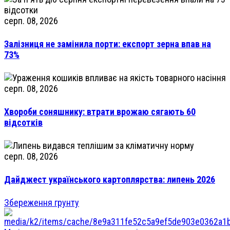
серп. 08, 2026
Залізниця не замінила порти: експорт зерна впав на
73%
серп. 08, 2026
Хвороби соняшнику: втрати врожаю сягають 60
відсотків
серп. 08, 2026
Дайджест українського картоплярства: липень 2026
Збереження грунту