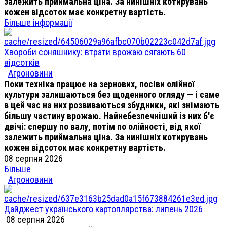
залежить приймальна ціна. За нинішніх котирувань
кожен відсоток має конкретну вартість.
Більше інформації
Хвороби соняшнику: втрати врожаю сягають 60
відсотків
Агроновини
Поки техніка працює на зернових, посіви олійної
культури залишаються без щоденного огляду — і саме
в цей час на них розвиваються збудники, які знімають
більшу частину врожаю. Найнебезпечніший із них б'є
двічі: спершу по валу, потім по олійності, від якої
залежить приймальна ціна. За нинішніх котирувань
кожен відсоток має конкретну вартість.
08 серпня 2026
Більше
Агроновини
Дайджест українського картоплярства: липень 2026
08 серпня 2026