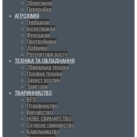
Зберігання
Переробка
АГРОХІМІЯ
Гербіциди
Інсектициди
Фунгіциди
Протруйники
Добрива
Регулятори росту
ТЕХНІКА ТА ОБЛАДНАННЯ
Збиральна техніка
Посівна техніка
Захист рослин
Трактори
ТВАРИННИЦТВО
ВРХ
Птахівництво
Вівчарство
НОВЕ СВИНАРСТВО
Сучасне свинарство
Бджільництво