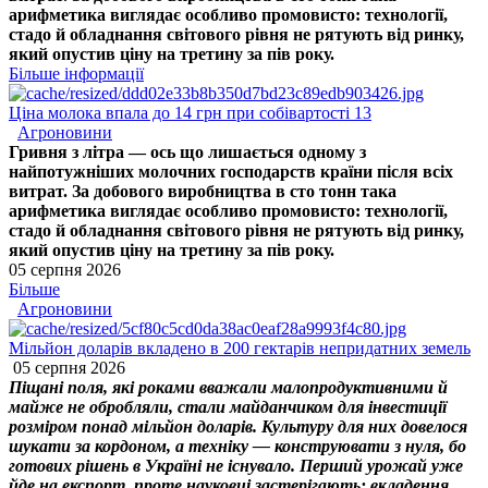
арифметика виглядає особливо промовисто: технології,
стадо й обладнання світового рівня не рятують від ринку,
який опустив ціну на третину за пів року.
Більше інформації
Ціна молока впала до 14 грн при собівартості 13
Агроновини
Гривня з літра — ось що лишається одному з
найпотужніших молочних господарств країни після всіх
витрат. За добового виробництва в сто тонн така
арифметика виглядає особливо промовисто: технології,
стадо й обладнання світового рівня не рятують від ринку,
який опустив ціну на третину за пів року.
05 серпня 2026
Більше
Агроновини
Мільйон доларів вкладено в 200 гектарів непридатних земель
05 серпня 2026
Піщані поля, які роками вважали малопродуктивними й
майже не обробляли, стали майданчиком для інвестиції
розміром понад мільйон доларів. Культуру для них довелося
шукати за кордоном, а техніку — конструювати з нуля, бо
готових рішень в Україні не існувало. Перший урожай уже
йде на експорт, проте науковці застерігають: вкладення