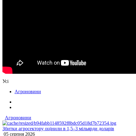
Усі
Агроновини
Агроновини
Збитки агросектору оцінили в 1,5–3 мільярди доларів
05 серпня 2026