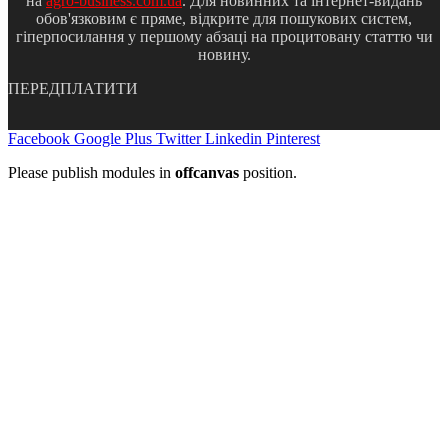
на
agro-business.com.ua
. Для новинних та інтернет-видань
обов'язковим є пряме, відкрите для пошукових систем,
гіперпосилання у першому абзаці на процитовану статтю чи
новину.
ПЕРЕДПЛАТИТИ
Facebook
Google Plus
Twitter
Linkedin
Pinterest
Please publish modules in
offcanvas
position.