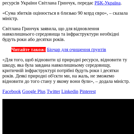
ресурсів України Світлана Гринчук, передає
РБК-Україна
.
«Сума збитків оцінюється в близько 90 млрд євро», – сказала
міністр.
Світлана Гринчук заявила, що для відновлення
навколишнього середовища та інфраструктури необхідні
будуть роки або десятки років.
Читайте також:
Біочар для очищення ґрунтів
«Для того, щоб відновити ці природні ресурси, відновити ту
шкоду, яка була завдана навколишньому середовищу,
критичній інфраструктурі потрібні будуть роки і десятки
років. Деякі природні об'єкти ми, на жаль, не зможемо
відновити до того стану у якому вони були», – додала міністр.
Facebook
Google Plus
Twitter
Linkedin
Pinterest