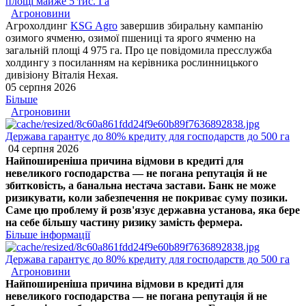
площі майже 5 тис. Га
Агроновини
Агрохолдинг
KSG Agro
завершив збиральну кампанію
озимого ячменю, озимої пшениці та ярого ячменю на
загальній площі 4 975 га. Про це повідомила пресслужба
холдингу з посиланням на керівника рослинницького
дивізіону Віталія Нехая.
05 серпня 2026
Більше
Агроновини
Держава гарантує до 80% кредиту для господарств до 500 га
04 серпня 2026
Найпоширеніша причина відмови в кредиті для
невеликого господарства — не погана репутація й не
збитковість, а банальна нестача застави. Банк не може
ризикувати, коли забезпечення не покриває суму позики.
Саме цю проблему й розв'язує державна установа, яка бере
на себе більшу частину ризику замість фермера.
Більше інформації
Держава гарантує до 80% кредиту для господарств до 500 га
Агроновини
Найпоширеніша причина відмови в кредиті для
невеликого господарства — не погана репутація й не