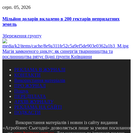
серп. 05, 2026
Мільйон доларів вкладено в 200 гектарів непридатних
земель
Збереження грунту
Магія замкненого циклу: як синергія тваринництва та
рослинництва рятує бідні ґрунти Київщини
РЕКЛАМА В ЖУРНАЛІ
КОНТАКТИ
Використання матеріалів
ПРО ЖУРНАЛ
Пошук
ПЕРЕДПЛАТА
АРХІВ ЖУРНАЛУ
РЕКЛАМА НА САЙТІ
ПОДКАСТИ
Використання матеріалів і новин із сайту видання
«Агробізнес Сьогодні» дозволяється лише за умови посилання