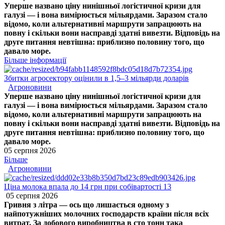
Уперше названо ціну нинішньої логістичної кризи для
галузі — і вона вимірюється мільярдами. Заразом стало
відомо, коли альтернативні маршрути запрацюють на
повну і скільки вони насправді здатні вивезти. Відповідь на
друге питання невтішна: приблизно половину того, що
давало море.
Більше інформації
Збитки агросектору оцінили в 1,5–3 мільярди доларів
Агроновини
Уперше названо ціну нинішньої логістичної кризи для
галузі — і вона вимірюється мільярдами. Заразом стало
відомо, коли альтернативні маршрути запрацюють на
повну і скільки вони насправді здатні вивезти. Відповідь на
друге питання невтішна: приблизно половину того, що
давало море.
05 серпня 2026
Більше
Агроновини
Ціна молока впала до 14 грн при собівартості 13
05 серпня 2026
Гривня з літра — ось що лишається одному з
найпотужніших молочних господарств країни після всіх
витрат. За добового виробництва в сто тонн така