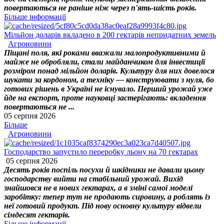
повертаються не раніше ніж через п'ять-шість років.
Більше інформації
Мільйон доларів вкладено в 200 гектарів непридатних земель
Агроновини
Піщані поля, які роками вважали малопродуктивними й
майже не обробляли, стали майданчиком для інвестиції
розміром понад мільйон доларів. Культуру для них довелося
шукати за кордоном, а техніку — конструювати з нуля, бо
готових рішень в Україні не існувало. Перший урожай уже
йде на експорт, проте науковці застерігають: вкладення
повертаються не ...
05 серпня 2026
Більше
Агроновини
Господарство запустило переробку льону на 70 гектарах
05 серпня 2026
Десять років поспіль посухи й шкідники не давали цьому
господарству вийти на стабільний урожай. Вихід
знайшовся не в нових гектарах, а в зміні самої моделі
заробітку: тепер тут не продають сировину, а роблять із
неї готовий продукт. Під нову основну культуру відвели
сімдесят гектарів.
Більше інформації