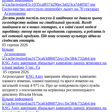
Господарство запустило переробку льону на 70 гектарах
Агроновини
Десять років поспіль посухи й шкідники не давали цьому
господарству вийти на стабільний урожай. Вихід
знайшовся не в нових гектарах, а в зміні самої моделі
заробітку: тепер тут не продають сировину, а роблять із
неї готовий продукт. Під нову основну культуру відвели
сімдесят гектарів.
05 серпня 2026
Більше
Агроновини
KSG Agro завершив збиральну кампанію ранніх зернових на
площі майже 5 тис. Га
05 серпня 2026
Агрохолдинг
KSG Agro
завершив збиральну кампанію
озимого ячменю, озимої пшениці та ярого ячменю на
загальній площі 4 975 га. Про це повідомила пресслужба
холдингу з посиланням на керівника рослинницького
дивізіону Віталія Нехая.
Більше інформації
KSG Agro завершив збиральну кампанію ранніх зернових на