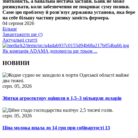
збитковість, а банальна нестача застави. Банк не може
ризикувати, коли забезпечення не покриває суму позики.
Саме цю проблему й розв'язує державна установа, яка бере
на себе більшу частину ризику замість фермера.
04 серпня 2026
Більше
Завантажити ще (
/
)
Актуальні статті
Як компанія ADAMA допомогла ще трьом ...
НОВИНИ
серп. 05, 2026
Збитки агросектору оцінили в 1,5–3 мільярди доларів
серп. 05, 2026
Ціна молока впала до 14 грн при собівартості 13