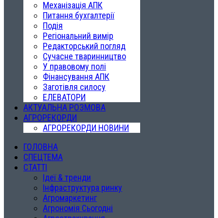
Механізація АПК
Питання бухгалтерії
Подія
Регіональний вимір
Редакторський погляд
Сучасне тваринництво
У правовому полі
Фінансування АПК
Заготівля силосу
ЕЛЕВАТОРИ
АКТУАЛЬНА РОЗМОВА
АГРОРЕКОРДИ
АГРОРЕКОРДИ НОВИНИ
ГОЛОВНА
СПЕЦТЕМА
СТАТТІ
Ідеї & тренди
Інфраструктура ринку
Агромаркетинг
Агрономія Сьогодні