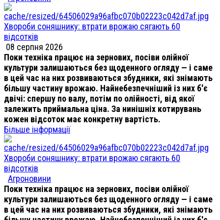
Хвороби соняшнику: втрати врожаю сягають 60
відсотків
08 серпня 2026
Поки техніка працює на зернових, посіви олійної
культури залишаються без щоденного огляду — і саме
в цей час на них розвиваються збудники, які знімають
більшу частину врожаю. Найнебезпечніший із них б'є
двічі: спершу по валу, потім по олійності, від якої
залежить приймальна ціна. За нинішніх котирувань
кожен відсоток має конкретну вартість.
Більше інформації
Хвороби соняшнику: втрати врожаю сягають 60
відсотків
Агроновини
Поки техніка працює на зернових, посіви олійної
культури залишаються без щоденного огляду — і саме
в цей час на них розвиваються збудники, які знімають
більшу частину врожаю. Найнебезпечніший із них б'є