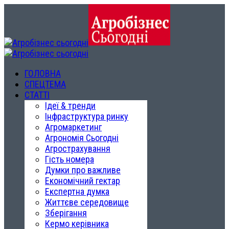
ГОЛОВНА
СПЕЦТЕМА
СТАТТІ
Ідеї & тренди
Інфраструктура ринку
Агромаркетинг
Агрономія Сьогодні
Агрострахування
Гість номера
Думки про важливе
Економічний гектар
Експертна думка
Життєве середовище
Зберігання
Кермо керівника