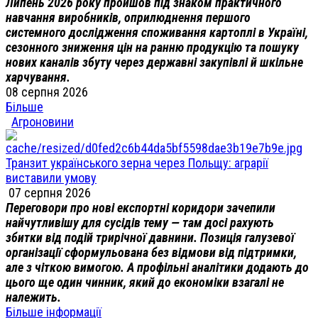
Липень 2026 року пройшов під знаком практичного
навчання виробників, оприлюднення першого
системного дослідження споживання картоплі в Україні,
сезонного зниження цін на ранню продукцію та пошуку
нових каналів збуту через державні закупівлі й шкільне
харчування.
08 серпня 2026
Більше
Агроновини
Транзит українського зерна через Польщу: аграрії
виставили умову
07 серпня 2026
Переговори про нові експортні коридори зачепили
найчутливішу для сусідів тему — там досі рахують
збитки від подій трирічної давнини. Позиція галузевої
організації сформульована без відмови від підтримки,
але з чіткою вимогою. А профільні аналітики додають до
цього ще один чинник, який до економіки взагалі не
належить.
Більше інформації