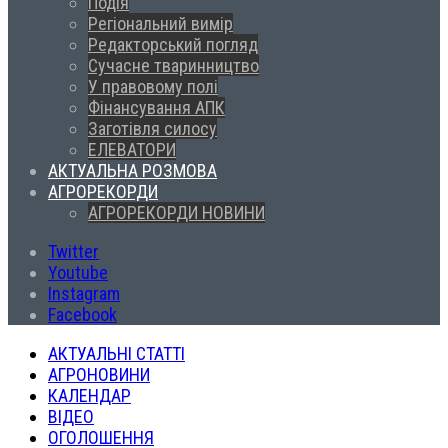
Подія
Регіональний вимір
Редакторський погляд
Сучасне тваринництво
У правовому полі
Фінансування АПК
Заготівля силосу
ЕЛЕВАТОРИ
АКТУАЛЬНА РОЗМОВА
АГРОРЕКОРДИ
АГРОРЕКОРДИ НОВИНИ
Twitter
Youtube
Instagram
Facebook
АКТУАЛЬНІ СТАТТІ
АГРОНОВИНИ
КАЛЕНДАР
ВІДЕО
ОГОЛОШЕННЯ