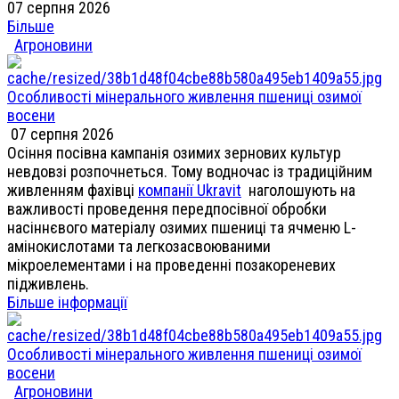
07 серпня 2026
Більше
Агроновини
Особливості мінерального живлення пшениці озимої
восени
07 серпня 2026
Осіння посівна кампанія озимих зернових культур
невдовзі розпочнеться. Тому водночас із традиційним
живленням фахівці
компанії Ukravit
наголошують на
важливості проведення передпосівної обробки
насіннєвого матеріалу озимих пшениці та ячменю L-
амінокислотами та легкозасвоюваними
мікроелементами і на проведенні позакореневих
підживлень.
Більше інформації
Особливості мінерального живлення пшениці озимої
восени
Агроновини