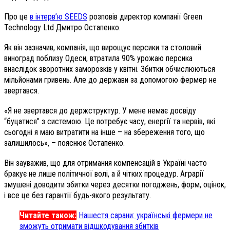
Про це
в інтерв’ю SEEDS
розповів директор компанії Green
Technology Ltd Дмитро Остапенко.
Як він зазначив, компанія, що вирощує персики та столовий
виноград поблизу Одеси, втратила 90% урожаю персика
внаслідок зворотних заморозків у квітні. Збитки обчислюються
мільйонами гривень. Але до держави за допомогою фермер не
звертався.
«Я не звертався до держструктур. У мене немає досвіду
“буцатися” з системою. Це потребує часу, енергії та нервів, які
сьогодні я маю витратити на інше – на збереження того, що
залишилось», – пояснює Остапенко.
Він зауважив, що для отримання компенсацій в Україні часто
бракує не лише політичної волі, а й чітких процедур. Аграрії
змушені доводити збитки через десятки погоджень, форм, оцінок,
і все це без гарантії будь-якого результату.
Читайте також:
Нашестя сарани: українські фермери не
зможуть отримати відшкодування збитків