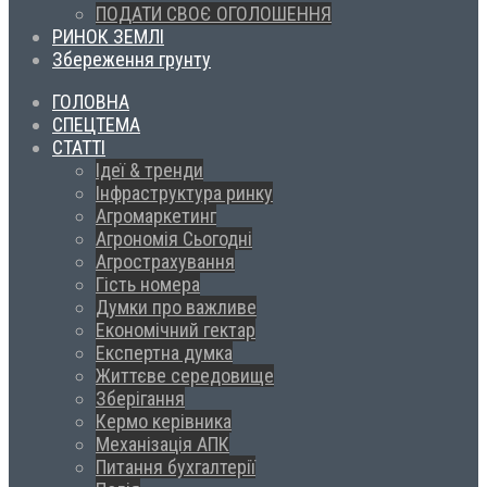
ПОДАТИ СВОЄ ОГОЛОШЕННЯ
РИНОК ЗЕМЛІ
Збереження грунту
ГОЛОВНА
СПЕЦТЕМА
СТАТТІ
Ідеї & тренди
Інфраструктура ринку
Агромаркетинг
Агрономія Сьогодні
Агрострахування
Гість номера
Думки про важливе
Економічний гектар
Експертна думка
Життєве середовище
Зберігання
Кермо керівника
Механізація АПК
Питання бухгалтерії