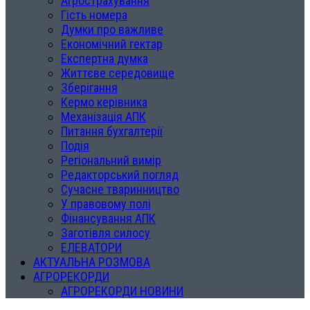
Агрострахування
Гість номера
Думки про важливе
Економічний гектар
Експертна думка
Життєве середовище
Зберігання
Кермо керівника
Механізація АПК
Питання бухгалтерії
Подія
Регіональний вимір
Редакторський погляд
Сучасне тваринництво
У правовому полі
Фінансування АПК
Заготівля силосу
ЕЛЕВАТОРИ
АКТУАЛЬНА РОЗМОВА
АГРОРЕКОРДИ
АГРОРЕКОРДИ НОВИНИ