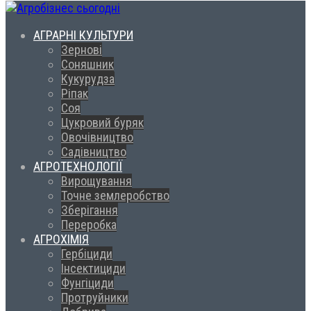
АГРАРНІ КУЛЬТУРИ
Зернові
Соняшник
Кукурудза
Ріпак
Соя
Цукровий буряк
Овочівництво
Садівництво
АГРОТЕХНОЛОГІЇ
Вирощування
Точне землеробство
Зберігання
Переробка
АГРОХІМІЯ
Гербіциди
Інсектициди
Фунгіциди
Протруйники