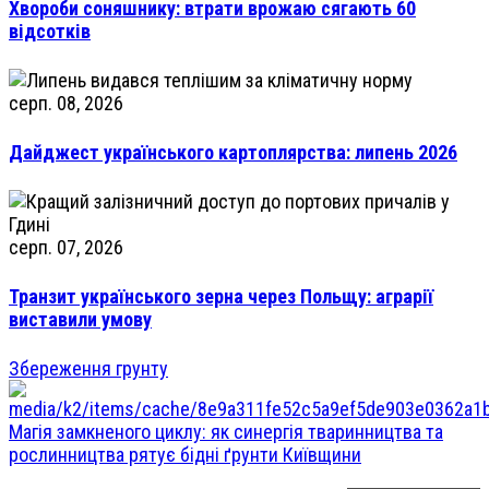
Хвороби соняшнику: втрати врожаю сягають 60
відсотків
серп. 08, 2026
Дайджест українського картоплярства: липень 2026
серп. 07, 2026
Транзит українського зерна через Польщу: аграрії
виставили умову
Збереження грунту
Магія замкненого циклу: як синергія тваринництва та
рослинництва рятує бідні ґрунти Київщини