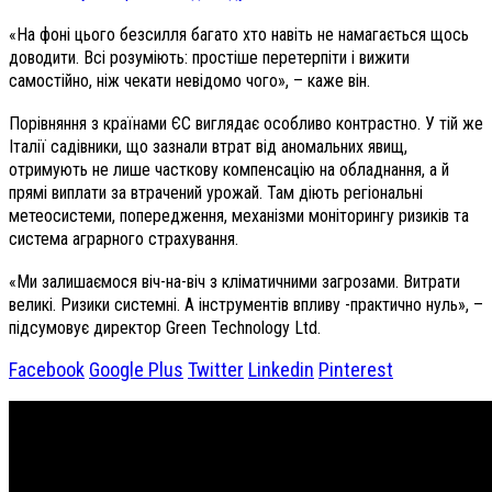
«На фоні цього безсилля багато хто навіть не намагається щось
доводити. Всі розуміють: простіше перетерпіти і вижити
самостійно, ніж чекати невідомо чого», – каже він.
Порівняння з країнами ЄС виглядає особливо контрастно. У тій же
Італії садівники, що зазнали втрат від аномальних явищ,
отримують не лише часткову компенсацію на обладнання, а й
прямі виплати за втрачений урожай. Там діють регіональні
метеосистеми, попередження, механізми моніторингу ризиків та
система аграрного страхування.
«Ми залишаємося віч-на-віч з кліматичними загрозами. Витрати
великі. Ризики системні. А інструментів впливу -практично нуль», –
підсумовує директор Green Technology Ltd.
Facebook
Google Plus
Twitter
Linkedin
Pinterest