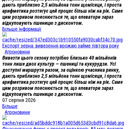
дають приблизно 2,5 мільйона тонн щомісяця, і проста
арифметика розтягує цей процес більш ніж на рік. Саме
цим розривом пояснюється те, що елеватори зараз
відкуповують пшеницю з дисконтом.
Більше інформації
Експорт зерна: вивезення врожаю займе півтора року
Агроновини
Вивезти цього сезону потрібно близько 40 мільйонів
тонн лише двох культур — пшениці та кукурудзи. Усі
доступні маршрути разом, за оцінкою учасника ринку,
дають приблизно 2,5 мільйона тонн щомісяця, і проста
арифметика розтягує цей процес більш ніж на рік. Саме
цим розривом пояснюється те, що елеватори зараз
відкуповують пшеницю з дисконтом.
07 серпня 2026
Більше
Агроновини
Фінансування ферм: у проєкт вкладають 85 млн доларів