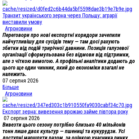
Транзит українського зерна через Польщу: аграрії
виставили умову
Агроновини
Переговори про нові експортні коридори зачепили
найчутливішу для сусідів тему — там досі рахують
збитки від подій трирічної давнини. Позиція галузевої
організації сформульована без відмови від підтримки,
але з чіткою вимогою. А профільні аналітики додають до
цього ще один чинник, який до економіки взагалі не
належить.
07 серпня 2026
Більше
Агроновини
Експорт зерна: вивезення врожаю займе півтора року
07 серпня 2026
Вивезти цього сезону потрібно близько 40 мільйонів
тонн лише двох культур — пшениці та кукурудзи. Усі
доступні маршрути разом, за оцінкою учасника ринку,