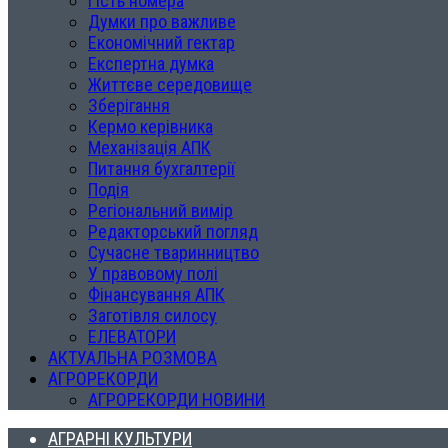
Гість номера
Думки про важливе
Економічний гектар
Експертна думка
Життєве середовище
Зберігання
Кермо керівника
Механізація АПК
Питання бухгалтерії
Подія
Регіональний вимір
Редакторський погляд
Сучасне тваринництво
У правовому полі
Фінансування АПК
Заготівля силосу
ЕЛЕВАТОРИ
АКТУАЛЬНА РОЗМОВА
АГРОРЕКОРДИ
АГРОРЕКОРДИ НОВИНИ
АГРАРНІ КУЛЬТУРИ