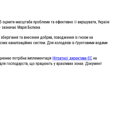
об оцінити масштаби проблеми та ефективно її вирішувати, Україні
 зазначає Марія Бєлкіна.
зберігання та внесення добрив, поводження із гноєм на
існих каналізаційних систем. Для колодязів із ґрунтовими водами
дненню потрібна імплементація
Нітратної директиви ЄС
на
а для господарств, що працюють у вразливих зонах. Документ