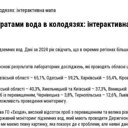
тратами вода в колодязях: інтерактивн
дземних вод. Дані за 2024 рік свідчать, що в окремих регіонах біль
основі результатів лабораторних досліджень, які проводять обласні
вській області – 65,1%, Одеській – 59,2%, Харківській – 55,4%, Кіро
ій області – 40,3%, Хмельницькій та Київській – 37,3%, Вінницькій 
б із перевищенням, Чернівецька – 3,8%, Тернопільська – 12,6%, Львів
ожливість проведення моніторингу.
ва ГО «Екодія», високий відсоток проб з перевищенням та велика різн
державний моніторинг підземних вод, який мають проводити Держгеон
 ми маємо певну картинку, яка показує де є проблеми, але наявні дан