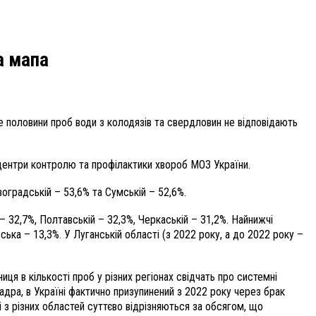
а мапа
ше половини проб води з колодязів та свердловин не відповідають
 центри контролю та профілактики хвороб МОЗ України.
воградській – 53,6% та Сумській – 52,6%.
– 32,7%, Полтавській – 32,3%, Черкаській – 31,2%. Найнижчі
ська – 13,3%. У Луганській області (з 2022 року, а до 2022 року –
иця в кількості проб у різних регіонах свідчать про системні
адра, в Україні фактично призупинений з 2022 року через брак
і з різних областей суттєво відрізняються за обсягом, що