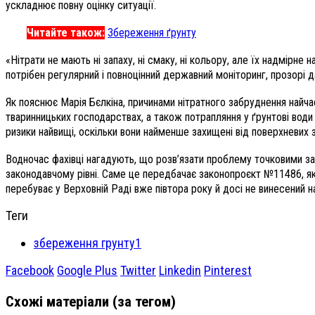
ускладнює повну оцінку ситуації.
Читайте також:
Збереження ґрунту
«Нітрати не мають ні запаху, ні смаку, ні кольору, але їх надмірн
потрібен регулярний і повноцінний державний моніторинг, прозорі да
Як пояснює Марія Бєлкіна, причинами нітратного забруднення найча
тваринницьких господарствах, а також потрапляння у ґрунтові води 
ризики найвищі, оскільки вони найменше захищені від поверхневих 
Водночас фахівці нагадують, що розв’язати проблему точковими з
законодавчому рівні. Саме це передбачає законопроєкт №11486, як
перебуває у Верховній Раді вже півтора року й досі не винесений н
Теги
збереження грунту1
Facebook
Google Plus
Twitter
Linkedin
Pinterest
Схожі матеріали (за тегом)