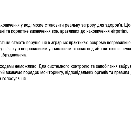
е накопичення у воді може становити реальну загрозу для здоров’я. Щ
ні та коректне визначення зон, вразливих до накопичення нітратів», –
стіше стають порушення в аграрних практиках, зокрема неправильне 
у зв’язку з неправильним управлінням стічних вод або витоків із неяк
забруднювачів.
аходами неможливо. Для системного контролю та запобігання забру
ий визначає порядок моніторингу, відповідальних органів та правил
а голосування.