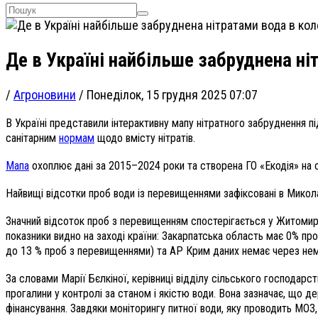
Де в Україні найбільше забруднена ні
/
Агроновини
/
Понеділок, 15 грудня 2025 07:07
В Україні представили інтерактивну мапу нітратного забруднення пі
санітарним
нормам
щодо вмісту нітратів.
Мапа
охоплює дані за 2015–2024 роки та створена ГО «Екодія» на 
Найвищі відсотки проб води із перевищеннями зафіксовані в Миколаї
Значний відсоток проб з перевищенням спостерігається у Житомирськ
показники видно на заході країни: Закарпатська область має 0% про
до 13 % проб з перевищеннями) та АР Крим даних немає через нем
За словами Марії Бєлкіної, керівниці відділу сільського господарст
прогалини у контролі за станом і якістю води. Вона зазначає, що 
фінансування. Завдяки моніторингу питної води, яку проводить МОЗ,