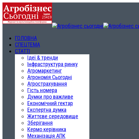
ГОЛОВНА
СПЕЦТЕМА
СТАТТІ
Ідеї & тренди
Інфраструктура ринку
Агромаркетинг
Агрономія Сьогодні
Агрострахування
Гість номера
Думки про важливе
Економічний гектар
Експертна думка
Життєве середовище
Зберігання
Кермо керівника
Механізація АПК