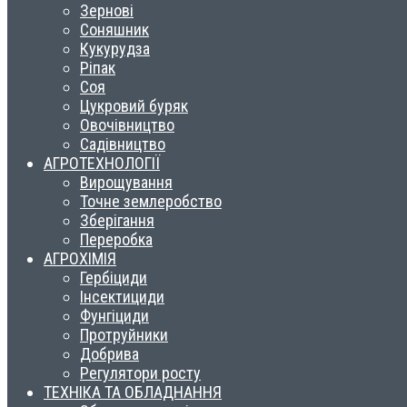
Зернові
Соняшник
Кукурудза
Ріпак
Соя
Цукровий буряк
Овочівництво
Садівництво
АГРОТЕХНОЛОГІЇ
Вирощування
Точне землеробство
Зберігання
Переробка
АГРОХІМІЯ
Гербіциди
Інсектициди
Фунгіциди
Протруйники
Добрива
Регулятори росту
ТЕХНІКА ТА ОБЛАДНАННЯ