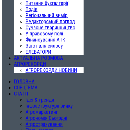
Питання бухгалтерії
Подія
Регіональний вимір
Редакторський погляд
Сучасне тваринництво
У правовому полі
Фінансування АПК
Заготівля силосу
ЕЛЕВАТОРИ
АКТУАЛЬНА РОЗМОВА
АГРОРЕКОРДИ
АГРОРЕКОРДИ НОВИНИ
ГОЛОВНА
СПЕЦТЕМА
СТАТТІ
Ідеї & тренди
Інфраструктура ринку
Агромаркетинг
Агрономія Сьогодні
Агрострахування