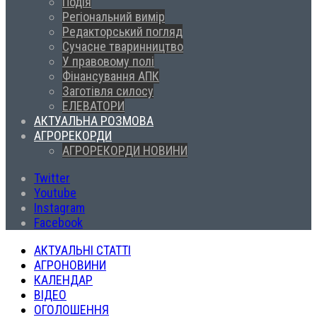
Подія
Регіональний вимір
Редакторський погляд
Сучасне тваринництво
У правовому полі
Фінансування АПК
Заготівля силосу
ЕЛЕВАТОРИ
АКТУАЛЬНА РОЗМОВА
АГРОРЕКОРДИ
АГРОРЕКОРДИ НОВИНИ
Twitter
Youtube
Instagram
Facebook
АКТУАЛЬНІ СТАТТІ
АГРОНОВИНИ
КАЛЕНДАР
ВІДЕО
ОГОЛОШЕННЯ