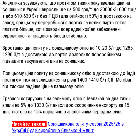
Аналітики зауважують, що протягом тижня закупівельні ціни на
соняшник в Україні виросли ще на 500 грн/т до 30000-31000 грн/
т або 610-630 $/т без ПДВ (для олійності 50%) з доставкою на
завод, при цьому переробники в портах за великі партії готові
платити більше, хоча заводи всередині країни забезпечені
сировиною та працюють більш стабільно.
Зростання цін попиту на соняшникову олію на 10-20 $/т до 1285-
1290 $/т з доставкою до портів дозволило переробникам
підвищити закупівельні ціни на соняшник.
При цьому ціни попиту на соняшникову олію з доставкою до Індії
протягом тижня залишалися на рівні 1400-1410 $/т CIF Mumbai
під тиском падіння цін на пальмову олію.
Травневі котирування на пальмову олію в Малайзії за два тижні
впали на 5% до 1030 $/т внаслідок скорочення експорту за 15
днів лютого на 15% порівняно з аналогічним періодом січня.
Читайте також:
Соняшникова олія: у сезоні 2025/26 в
Україні буде вироблено близько 4 млн т