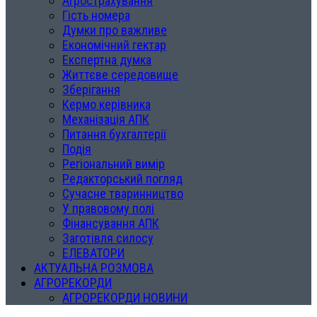
Агрострахування
Гість номера
Думки про важливе
Економічний гектар
Експертна думка
Життєве середовище
Зберігання
Кермо керівника
Механізація АПК
Питання бухгалтерії
Подія
Регіональний вимір
Редакторський погляд
Сучасне тваринництво
У правовому полі
Фінансування АПК
Заготівля силосу
ЕЛЕВАТОРИ
АКТУАЛЬНА РОЗМОВА
АГРОРЕКОРДИ
АГРОРЕКОРДИ НОВИНИ