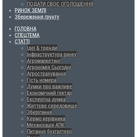
ПОДАТИ СВОЄ ОГОЛОШЕННЯ
РИНОК ЗЕМЛІ
Збереження грунту
ГОЛОВНА
СПЕЦТЕМА
СТАТТІ
Ідеї & тренди
Інфраструктура ринку
Агромаркетинг
Агрономія Сьогодні
Агрострахування
Гість номера
Думки про важливе
Економічний гектар
Експертна думка
Життєве середовище
Зберігання
Кермо керівника
Механізація АПК
Питання бухгалтерії