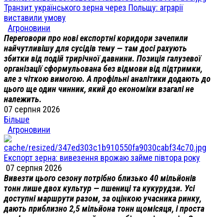
Транзит українського зерна через Польщу: аграрії
виставили умову
Агроновини
Переговори про нові експортні коридори зачепили
найчутливішу для сусідів тему — там досі рахують
збитки від подій трирічної давнини. Позиція галузевої
організації сформульована без відмови від підтримки,
але з чіткою вимогою. А профільні аналітики додають до
цього ще один чинник, який до економіки взагалі не
належить.
07 серпня 2026
Більше
Агроновини
Експорт зерна: вивезення врожаю займе півтора року
07 серпня 2026
Вивезти цього сезону потрібно близько 40 мільйонів
тонн лише двох культур — пшениці та кукурудзи. Усі
доступні маршрути разом, за оцінкою учасника ринку,
дають приблизно 2,5 мільйона тонн щомісяця, і проста