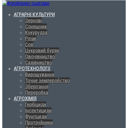
АГРАРНІ КУЛЬТУРИ
Зернові
Соняшник
Кукурудза
Ріпак
Соя
Цукровий буряк
Овочівництво
Садівництво
АГРОТЕХНОЛОГІЇ
Вирощування
Точне землеробство
Зберігання
Переробка
АГРОХІМІЯ
Гербіциди
Інсектициди
Фунгіциди
Протруйники