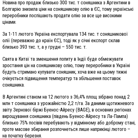
Новина про продаж близько 300 тис. т соняшника з Аргентини в
Болгарію знизила ціни на соняшникову олію в ЄС, тому українські
переробники поспішають продати олію за все ще високими
цінами.
За 1-11 лютого Україна експортувала 134 тис. т соняшникової
олії (переважно до країн ЄС), тоді як у січні експорт склав
близько 393 тис. т, а у грудні – 550 тис. т.
Свята в Китаї та зменшення попиту в Індії буде обмежувати
зростання цін на соняшникову олію, тому переробники в Україні
будуть стримано купувати соняшник, хоча вже на цьому тижні
очікується підвищення температур та збільшення поставок
соняшника.
В Аргентині станом на 12 лютого з 36,4% площ зібрано понад 2
млн т соняшника з урожайністю 2,2 т/га. За даними щотижневого
звіту Зернової біржі Буенос-Айресу (BAGE), в основних регіонах
вирощування соняшника (південь Буенос-Айресу та Ла-Пампа)
близько 75% посівів перебувають у відмінному або доброму стані,
проте масове збирання розпочнеться лише наприкінці лютого –
на початку березня.