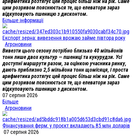
арифметика розтягує цей процес більш ніж на рік. Саме
цим розривом пояснюється те, що елеватори зараз
відкуповують пшеницю з дисконтом.
Більше інформації
Експорт зерна: вивезення врожаю займе півтора року
Агроновини
Вивезти цього сезону потрібно близько 40 мільйонів
тонн лише двох культур — пшениці та кукурудзи. Усі
доступні маршрути разом, за оцінкою учасника ринку,
дають приблизно 2,5 мільйона тонн щомісяця, і проста
арифметика розтягує цей процес більш ніж на рік. Саме
цим розривом пояснюється те, що елеватори зараз
відкуповують пшеницю з дисконтом.
07 серпня 2026
Більше
Агроновини
Фінансування ферм: у проєкт вкладають 85 млн доларів
07 серпня 2026