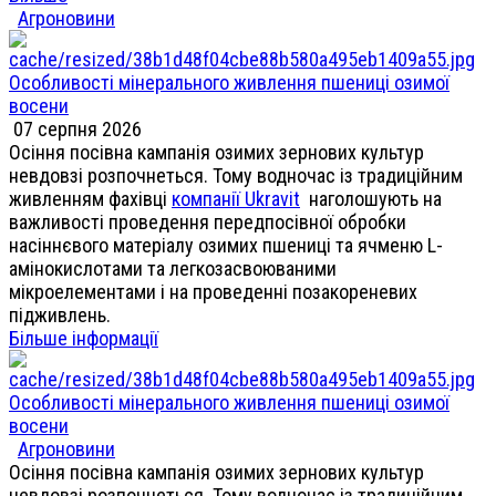
Агроновини
Особливості мінерального живлення пшениці озимої
восени
07 серпня 2026
Осіння посівна кампанія озимих зернових культур
невдовзі розпочнеться. Тому водночас із традиційним
живленням фахівці
компанії Ukravit
наголошують на
важливості проведення передпосівної обробки
насіннєвого матеріалу озимих пшениці та ячменю L-
амінокислотами та легкозасвоюваними
мікроелементами і на проведенні позакореневих
підживлень.
Більше інформації
Особливості мінерального живлення пшениці озимої
восени
Агроновини
Осіння посівна кампанія озимих зернових культур
невдовзі розпочнеться. Тому водночас із традиційним