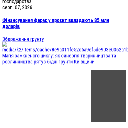
серп. 07, 2026
Фінансування ферм: у проєкт вкладають 85 млн
доларів
Збереження грунту
Магія замкненого циклу: як синергія тваринництва та
рослинництва рятує бідні ґрунти Київщини