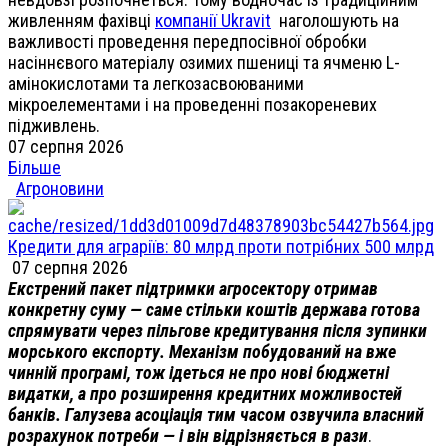
живленням фахівці
компанії Ukravit
наголошують на
важливості проведення передпосівної обробки
насіннєвого матеріалу озимих пшениці та ячменю L-
амінокислотами та легкозасвоюваними
мікроелементами і на проведенні позакореневих
підживлень.
07 серпня 2026
Більше
Агроновини
Кредити для аграріїв: 80 млрд проти потрібних 500 млрд
07 серпня 2026
Екстрений пакет підтримки агросектору отримав
конкретну суму — саме стільки коштів держава готова
спрямувати через пільгове кредитування після зупинки
морського експорту. Механізм побудований на вже
чинній програмі, тож ідеться не про нові бюджетні
видатки, а про розширення кредитних можливостей
банків. Галузева асоціація тим часом озвучила власний
розрахунок потреби — і він відрізняється в рази
.