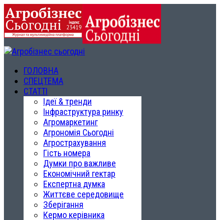
ГОЛОВНА
СПЕЦТЕМА
СТАТТІ
Ідеї & тренди
Інфраструктура ринку
Агромаркетинг
Агрономія Сьогодні
Агрострахування
Гість номера
Думки про важливе
Економічний гектар
Експертна думка
Життєве середовище
Зберігання
Кермо керівника