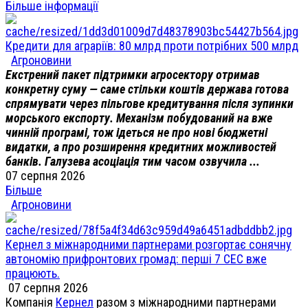
Більше інформації
Кредити для аграріїв: 80 млрд проти потрібних 500 млрд
Агроновини
Екстрений пакет підтримки агросектору отримав
конкретну суму — саме стільки коштів держава готова
спрямувати через пільгове кредитування після зупинки
морського експорту. Механізм побудований на вже
чинній програмі, тож ідеться не про нові бюджетні
видатки, а про розширення кредитних можливостей
банків. Галузева асоціація тим часом озвучила ...
07 серпня 2026
Більше
Агроновини
Кернел з міжнародними партнерами розгортає сонячну
автономію прифронтових громад: перші 7 СЕС вже
працюють.
07 серпня 2026
Компанія
Кернел
разом з міжнародними партнерами