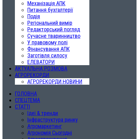
Механізація АПК
Питання бухгалтерії
Подія
Регіональний вимір
Редакторський погляд
Сучасне тваринництво
У правовому полі
Фінансування АПК
Заготівля силосу
ЕЛЕВАТОРИ
АКТУАЛЬНА РОЗМОВА
АГРОРЕКОРДИ
АГРОРЕКОРДИ НОВИНИ
ГОЛОВНА
СПЕЦТЕМА
СТАТТІ
Ідеї & тренди
Інфраструктура ринку
Агромаркетинг
Агрономія Сьогодні