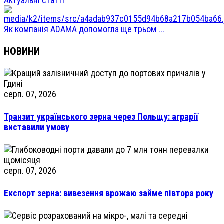
Актуальні статті
Як компанія ADAMA допомогла ще трьом ...
НОВИНИ
серп. 07, 2026
Транзит українського зерна через Польщу: аграрії
виставили умову
серп. 07, 2026
Експорт зерна: вивезення врожаю займе півтора року