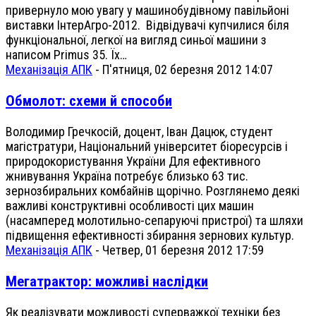
привернуло мою увагу у машинобудівному павільйоні
виставки ІнтерАгро-2012. Відвідувачі купчилися біля
функціональної, легкої на вигляд синьої машини з
написом Primus 35. Їх…
Механізація АПК
-
П'ятниця, 02 березня 2012 14:07
Обмолот: схеми й способи
Володимир Гречкосій, доцент, Іван Дацюк, студент
магістратури, Національний університет біоресурсів і
природокористування України Для ефективного
жнивування Україна потребує близько 63 тис.
зернозбиральних комбайнів щорічно. Розглянемо деякі
важливі конструктивні особливості цих машин
(насамперед молотильно-сепаруючі пристрої) та шляхи
підвищення ефективності збирання зернових культур.
Механізація АПК
-
Четвер, 01 березня 2012 17:59
Мегатрактор: можливі наслідки
Як реалізувати можливості суперважкої техніки без