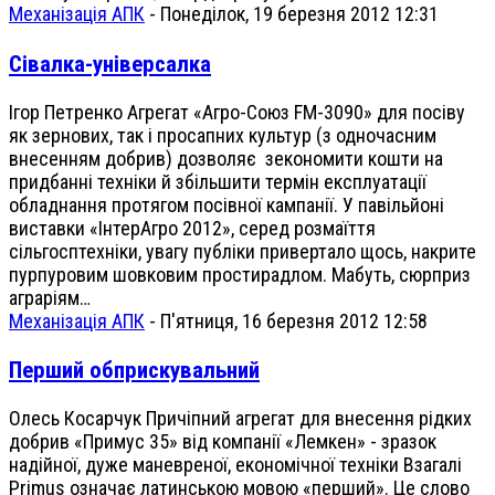
Механізація АПК
-
Понеділок, 19 березня 2012 12:31
Сівалка-універсалка
Ігор Петренко Агрегат «Агро-Союз FM-3090» для посіву
як зернових, так і просапних культур (з одночасним
внесенням добрив) дозволяє зекономити кошти на
придбанні техніки й збільшити термін експлуатації
обладнання протягом посівної кампанії. У павільйоні
виставки «ІнтерАгро 2012», серед розмаїття
сільгосптехніки, увагу публіки привертало щось, накрите
пурпуровим шовковим простирадлом. Мабуть, сюрприз
аграріям…
Механізація АПК
-
П'ятниця, 16 березня 2012 12:58
Перший обприскувальний
Олесь Косарчук Причіпний агрегат для внесення рідких
добрив «Примус 35» від компанії «Лемкен» - зразок
надійної, дуже маневреної, економічної техніки Взагалі
Primus означає латинською мовою «перший». Це слово