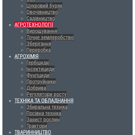
Цукровий буряк
Овочівництво
Садівництво
АГРОТЕХНОЛОГІЇ
Вирощування
Точне землеробство
Зберігання
Переробка
АГРОХІМІЯ
Гербіциди
Інсектициди
Фунгіциди
Протруйники
Добрива
Регулятори росту
ТЕХНІКА ТА ОБЛАДНАННЯ
Збиральна техніка
Посівна техніка
Захист рослин
Трактори
ТВАРИННИЦТВО