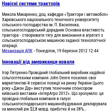
Навісні системи тракторів
Микола Макаренко, доц. кафедри «Трактори і автомобілі»
Харківського національного технічного університету
сільського господарства ім. П. Василенка,
сільськогосподарський дорадник Основна властивість
трактора - створювати тягу для виконання в агрегаті з
сільськогосподарською машиною заданої технологічної
операції.
Механізація АПК
-
Понеділок, 19 березня 2012 12:44
Інновації від американця-коваля
Ігор Петренко Провідний глобальний виробник надійної
сільгосптехніки компанія John Deere посилює свої
маркетингові й сервісні позиції на ринку України Цього
року «Джон Дір» виступив технічним спонсором
київської виставки «ІнтерАгро 2012». Що зрозуміло: ця
провідна глобальна компанія в галузі
сільськогосподарського машинобудування декларувала
за минулий рік $2,8 млрд. прибутку й на 38%…