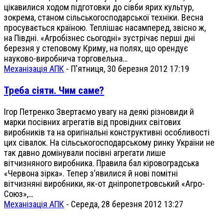
цікавилися ходом підготовки до сівби ярих культур,
зокрема, станом сільськогосподарської техніки. Весна
просувається країною. Теплішає насамперед, звісно ж,
на Півдні. «Агробізнес сьогодні» зустрічає перші дні
березня у степовому Криму, на полях, що орендує
науково-виробнича торговельна…
Механізація АПК
-
П'ятниця, 30 березня 2012 17:19
Треба сіяти. Чим саме?
Ігор Петренко Звертаємо увагу на деякі різновиди й
марки посівних агрегатів від провідних світових
виробників та на оригінальні конструктивні особливості
цих сівалок. На сільськогосподарському ринку України не
так давно домінували посівні агрегати лише
вітчизняного виробника. Правила бал кіровоградська
«Червона зірка». Тепер з’явилися й нові помітні
вітчизняні виробники, як-от дніпропетровський «Агро-
Союз»,…
Механізація АПК
-
Середа, 28 березня 2012 13:27