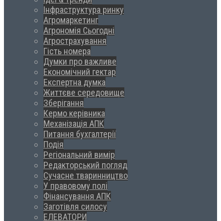
Інфраструктура ринку
Агромаркетинг
Агрономія Сьогодні
Агрострахування
Гість номера
Думки про важливе
Економічний гектар
Експертна думка
Життєве середовище
Зберігання
Кермо керівника
Механізація АПК
Питання бухгалтерії
Подія
Регіональний вимір
Редакторський погляд
Сучасне тваринництво
У правовому полі
Фінансування АПК
Заготівля силосу
ЕЛЕВАТОРИ