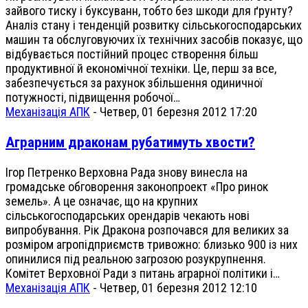
зайвого тиску і буксуванн, тобто без шкоди для ґрунту?
Аналіз стану і тенденцій розвитку сільськогосподарських
машин та обслуговуючих їх технічних засобів показує, що
відбувається постійний процес створення більш
продуктивної й економічної техніки. Це, перш за все,
забезпечується за рахунок збільшення одиничної
потужності, підвищення робочої…
Механізація АПК
-
Четвер, 01 березня 2012 17:20
Аграрним драконам рубатимуть хвости?
Ігор Петренко Верховна Рада знову винесла на
громадське обговорення законопроект «Про ринок
земель». А це означає, що на крупних
сільськогосподарських орендарів чекають нові
випробування. Рік Дракона розпочався для великих за
розміром агропідприємств тривожно: близько 900 із них
опинилися під реальною загрозою розукрупнення.
Комітет Верховної Ради з питань аграрної політики і…
Механізація АПК
-
Четвер, 01 березня 2012 12:10