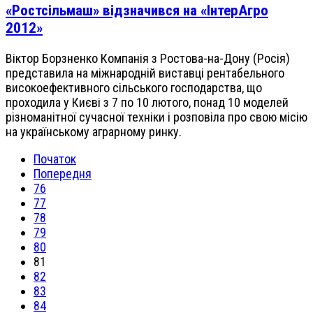
«Ростсільмаш» відзначився на «ІнтерАгро
2012»
Віктор Борзненко Компанія з Ростова-на-Дону (Росія)
представила на міжнародній виставці рентабельного
високоефективного сільського господарства, що
проходила у Києві з 7 по 10 лютого, понад 10 моделей
різноманітної сучасної техніки і розповіла про свою місію
на українському аграрному ринку.
Початок
Попередня
76
77
78
79
80
81
82
83
84