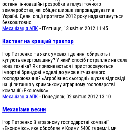
останні інноваційні розробки в галузі точного
землеробства, які обіцяє ширше запроваджувати в
Україні. Деякі опції протягом 2012 року надаватимуться
безкоштовно.
Механізація АПК
-
П'ятниця, 13 квітня 2012 11:45
Кастинг на кращий трактор
Ігор Петренко На яких умовах і де нині обирають і
купують енергомашину? У який спосіб потрапляє на села
нова техніка? Як приживаються і пристосовуються
імпортні брендові моделі до умов вітчизняного
господарювання? «Агробізнес сьогодні» шукав відповіді
на ці питання у кримському аграрному господарстві
компанії «Економікс».
Механізація АПК
-
Понеділок, 02 квітня 2012 13:10
Механізми весни
Ігор Петренко В аграрному господарстві компанії
«Економікс», яке обробляє у Криму 5400 га землі, ми