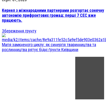
Кернел з міжнародними партнерами розгортає сонячну
автономію прифронтових громад: перші 7 СЕС вже
працюють.
Збереження грунту
Магія замкненого циклу: як синергія тваринництва та
рослинництва рятує бідні ґрунти Київщини