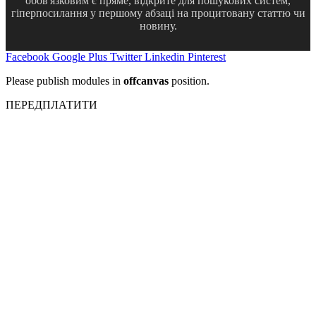
обов'язковим є пряме, відкрите для пошукових систем,
гіперпосилання у першому абзаці на процитовану статтю чи
новину.
Facebook
Google Plus
Twitter
Linkedin
Pinterest
Please publish modules in
offcanvas
position.
ПЕРЕДПЛАТИТИ