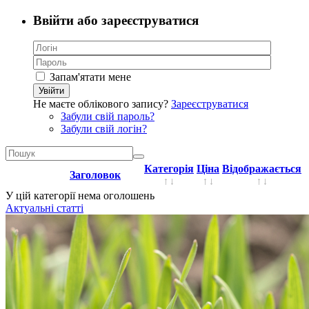
Ввійти або зареєструватися
Запам'ятати мене
Увійти
Не маєте облікового запису?
Зареєструватися
Забули свій пароль?
Забули свій логін?
Категорія
Ціна
Відображається
Заголовок
У цій категорії нема оголошень
Актуальні статті