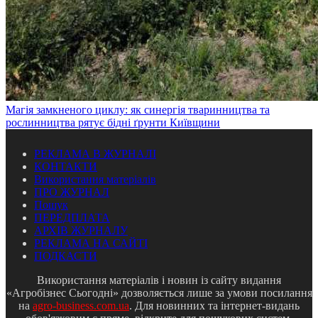
Магія замкненого циклу: як синергія тваринництва та
рослинництва рятує бідні ґрунти Київщини
РЕКЛАМА В ЖУРНАЛІ
КОНТАКТИ
Використання матеріалів
ПРО ЖУРНАЛ
Пошук
ПЕРЕДПЛАТА
АРХІВ ЖУРНАЛУ
РЕКЛАМА НА САЙТІ
ПОДКАСТИ
Використання матеріалів і новин із сайту видання
«Агробізнес Сьогодні» дозволяється лише за умови посилання
на
agro-business.com.ua
. Для новинних та інтернет-видань