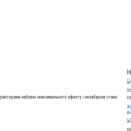
тракторами набуває максимального ефекту і незабаром стане
с
Х
в