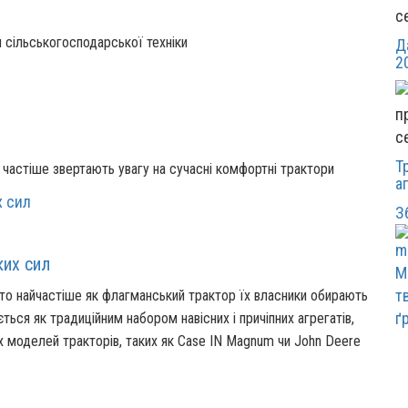
с
 сільськогосподарської техніки
Д
2
с
Т
і частіше звертають увагу на сучасні комфортні трактори
а
З
ких сил
М
т
 то найчастіше як флагманський трактор їх власники обирають
ґ
ься як традиційним набором навісних і причіпних агрегатів,
их моделей тракторів, таких як Case IN Magnum чи John Deere