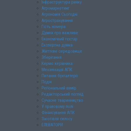
Інфраструктура ринку
Агромаркетинг
Агрономія Сьогодні
Агрострахування
Гість номера
Думки про важливе
Економічний гектар
Експертна думка
Життєве середовище
Зберігання
Кермо керівника
Механізація АПК
Питання бухгалтерії
Подія
Регіональний вимір
Редакторський погляд
Сучасне тваринництво
У правовому полі
Фінансування АПК
Заготівля силосу
ЕЛЕВАТОРИ