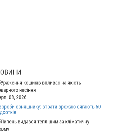
НОВИНИ
ерп. 08, 2026
вороби соняшнику: втрати врожаю сягають 60
ідсотків