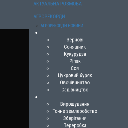
АКТУАЛЬНА РОЗМОВА
АГРОРЕКОРДИ
АГРОРЕКОРДИ НОВИНИ
Зернові
Соняшник
Кукурудза
Ріпак
Соя
Цукровий буряк
Овочівництво
Садівництво
Вирощування
Точне землеробство
Зберігання
Переробка