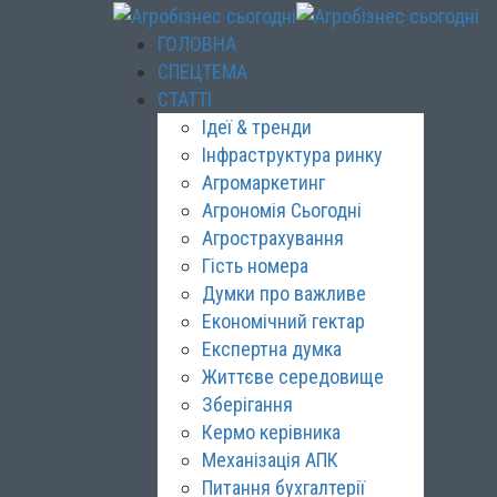
ГОЛОВНА
СПЕЦТЕМА
СТАТТІ
Ідеї & тренди
Інфраструктура ринку
Агромаркетинг
Агрономія Сьогодні
Агрострахування
Гість номера
Думки про важливе
Економічний гектар
Експертна думка
Життєве середовище
Зберігання
Кермо керівника
Механізація АПК
Питання бухгалтерії