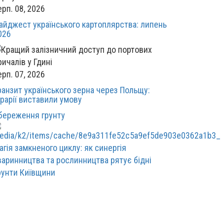
ерп. 08, 2026
айджест українського картоплярства: липень
026
ерп. 07, 2026
ранзит українського зерна через Польщу:
грарії виставили умову
береження грунту
агія замкненого циклу: як синергія
варинництва та рослинництва рятує бідні
рунти Київщини