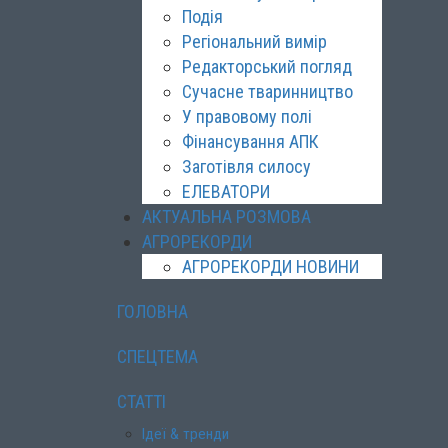
Подія
Регіональний вимір
Редакторський погляд
Сучасне тваринництво
У правовому полі
Фінансування АПК
Заготівля силосу
ЕЛЕВАТОРИ
АКТУАЛЬНА РОЗМОВА
АГРОРЕКОРДИ
АГРОРЕКОРДИ НОВИНИ
ГОЛОВНА
СПЕЦТЕМА
СТАТТІ
Ідеї & тренди