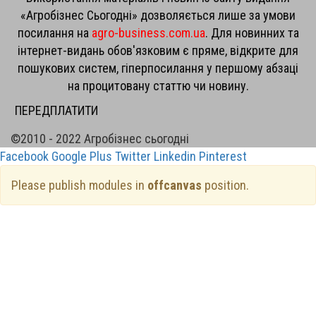
«Агробізнес Сьогодні» дозволяється лише за умови
посилання на
agro-business.com.ua
. Для новинних та
інтернет-видань обов'язковим є пряме, відкрите для
пошукових систем, гіперпосилання у першому абзаці
на процитовану статтю чи новину.
ПЕРЕДПЛАТИТИ
©2010 - 2022 Агробізнес сьогодні
Facebook
Google Plus
Twitter
Linkedin
Pinterest
Please publish modules in
offcanvas
position.