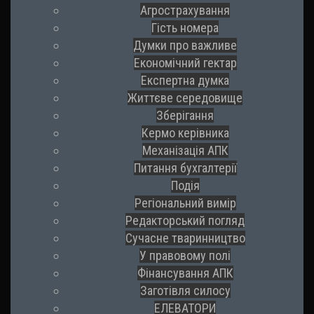
Агрострахування
Гість номера
Думки про важливе
Економічний гектар
Експертна думка
Життєве середовище
Зберігання
Кермо керівника
Механізація АПК
Питання бухгалтерії
Подія
Регіональний вимір
Редакторський погляд
Сучасне тваринництво
У правовому полі
Фінансування АПК
Заготівля силосу
ЕЛЕВАТОРИ