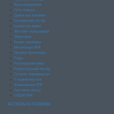
Агрострахування
Гість номера
Думки про важливе
Економічний гектар
Експертна думка
Життєве середовище
Зберігання
Кермо керівника
Механізація АПК
Питання бухгалтерії
Подія
Регіональний вимір
Редакторський погляд
Сучасне тваринництво
У правовому полі
Фінансування АПК
Заготівля силосу
ЕЛЕВАТОРИ
АКТУАЛЬНА РОЗМОВА