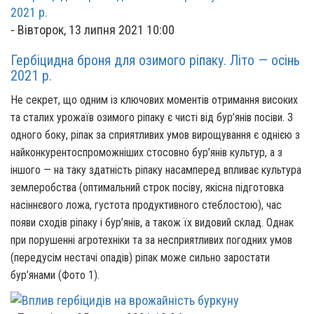
-
Вівторок, 13 липня 2021 10:00
Гербіцидна броня для озимого ріпаку. Літо — осінь
2021 р.
Не секрет, що одним із ключових моментів отримання високих
та сталих урожаїв озимого ріпаку є чисті від бур’янів посіви. З
одного боку, ріпак за сприятливих умов вирощування є однією з
найконкурентоспроможніших стосовно бур’янів культур, а з
іншого — на таку здатність ріпаку насамперед впливає культура
землеробства (оптимальний строк посіву, якісна підготовка
насіннєвого ложа, густота продуктивного стеблостою), час
появи сходів ріпаку і бур’янів, а також їх видовий склад. Однак
при порушенні агротехніки та за несприятливих погодних умов
(передусім нестачі опадів) ріпак може сильно заростати
бур’янами (Фото 1).