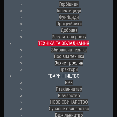
Гербіциди
Інсектициди
Фунгіциди
Протруйники
Добрива
Регулятори росту
ТЕХНІКА ТА ОБЛАДНАННЯ
Збиральна техніка
Посівна техніка
Захист рослин
Трактори
ТВАРИННИЦТВО
ВРХ
Птахівництво
Вівчарство
НОВЕ СВИНАРСТВО
Сучасне свинарство
Бджільництво