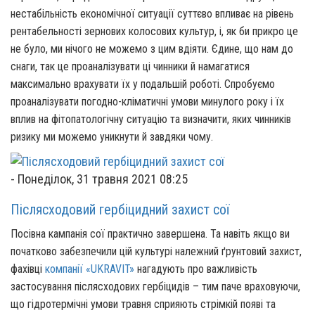
нестабільність економічної ситуації суттєво впливає на рівень
рентабельності зернових колосових культур, і, як би прикро це
не було, ми нічого не можемо з цим вдіяти. Єдине, що нам до
снаги, так це проаналізувати ці чинники й намагатися
максимально врахувати їх у подальшій роботі.
Спробуємо
проаналізувати погодно-кліматичні умови минулого року і їх
вплив на фітопатологічну ситуацію та визначити, яких чинників
ризику ми можемо уникнути й завдяки чому.
-
Понеділок, 31 травня 2021 08:25
Післясходовий гербіцидний захист сої
Посівна кампанія сої практично завершена. Та навіть якщо ви
початково забезпечили цій культурі належний ґрунтовий захист,
фахівці
компанії «UKRAVIT»
нагадують про важливість
застосування післясходових гербіцидів – тим паче враховуючи,
що гідротермічні умови травня сприяють стрімкій появі та