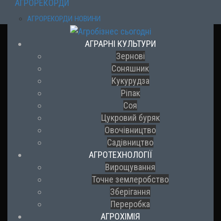
АГРОРЕКОРДИ
АГРОРЕКОРДИ НОВИНИ
АГРАРНІ КУЛЬТУРИ
Зернові
Соняшник
Кукурудза
Ріпак
Соя
Цукровий буряк
Овочівництво
Садівництво
АГРОТЕХНОЛОГІЇ
Вирощування
Точне землеробство
Зберігання
Переробка
АГРОХІМІЯ